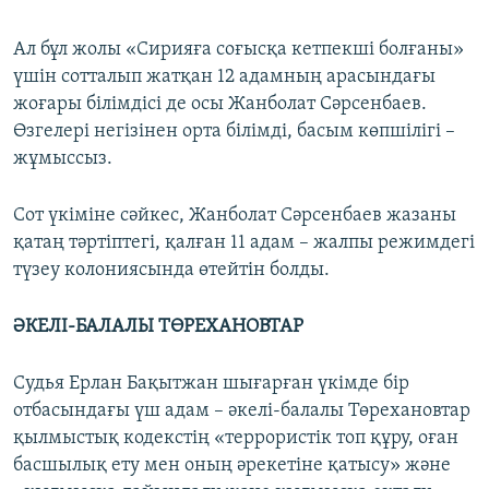
Ал бұл жолы «Сирияға соғысқа кетпекші болғаны»
үшін сотталып жатқан 12 адамның арасындағы
жоғары білімдісі де осы Жанболат Сәрсенбаев.
Өзгелері негізінен орта білімді, басым көпшілігі –
жұмыссыз.
Сот үкіміне сәйкес, Жанболат Сәрсенбаев жазаны
қатаң тәртіптегі, қалған 11 адам – жалпы режимдегі
түзеу колониясында өтейтін болды.
ӘКЕЛІ-БАЛАЛЫ ТӨРЕХАНОВТАР
Судья Ерлан Бақытжан шығарған үкімде бір
отбасындағы үш адам – әкелі-балалы Төрехановтар
қылмыстық кодекстің «террористiк топ құру, оған
басшылық ету мен оның әрекетіне қатысу» және