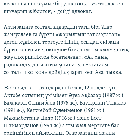
кескені үшін жұмыс берушісі оны күзетшіліктен
шығарып жіберген, - дейді адвокат.
Алты жылға сотталғандардың тағы бірі Ұлар
Файзуллаев та бұрын «жарылғыш зат сақтаған»
деген күдікпен тергеуге ілініп, осыдан екі жыл
бұрын «шынайы өкiнуiне байланысты қылмыстық
жауапкершіліктен босатылған». «Ал оның
радикалды діни ағым ұстанатын екі ағасы
сотталып кеткен» дейді ақпарат көзі Азаттыққа.
Жоғарыда аталғандардан бөлек, 12 шілде күні
Ақтөбе сотының үкімімен Әуез Ақбазар (1987 ж.),
Балақазы Сандыбаев (1975 ж.), Бауыржан Тапалов
(1991 ж.), Кенжебай Сүлейменов (1981 ж.),
Мұxамбетсапа Дияр (1966 ж.) және Есет
Шаймарданов (1994 ж.) алты жыл мерзімге бас
еркіндігінен айырылды. Олар жазаны жалпы