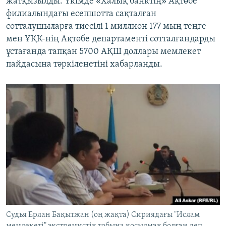
жатқызылды. Үкімде «Халық банктің» Ақтөбе
филиалындағы есепшотта сақталған
сотталушыларға тиесілі 1 миллион 177 мың теңге
мен ҰҚК-нің Ақтөбе департаменті сотталғандарды
ұстағанда тапқан 5700 АҚШ доллары мемлекет
пайдасына тәркіленетіні хабарланды.
Судья Ерлан Бақытжан (оң жақта) Сириядағы "Ислам