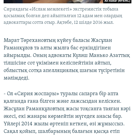
Сириядағы «Ислам мемлекеті» экстремистік тобына
қосылмақ болған деп айыпталған 12 адам мен олардың
адвокаттары сотта отыр. Ақтөбе, 12 шілде 2016 жыл.
Марат Төрехановтың күйеу баласы Жасұлан
Раманқұлов та алты жылға бас еркіндігінен
айырылды. Оның адвокаты Күләш Манько Азаттық
тілшісіне сот үкімімен келіспейтінін айтып,
облыстық сотқа апелляциялық шағым түсіретінін
мәлімдеді.
- Ол «Сирия жоспары» туралы сапарға бір апта
қалғанда ғана білген және лажсыздан келіскен.
Жасұлан Раманқұловтың жасы тоқсанға таяған кәрі
әкесі, екі жанары көрмейтін мүгедек анасы бар.
Үйлері 2014 жылы өртеніп кеткен, өзі жұмыссыз.
Сақал қойып, шалбарының балағын қысқа етіп