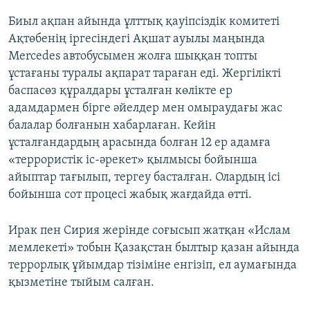
Биыл ақпан айында ұлттық қауіпсіздік комитеті
Ақтөбенің іргесіндегі Ақшат ауылы маңында
Mercedes автобусымен жолға шыққан топты
ұстағаны туралы ақпарат тараған еді. Жергілікті
баспасөз құралдары ұсталған көлікте ер
адамдармен бірге әйелдер мен омыраудағы жас
балалар болғанын хабарлаған. Кейін
ұсталғандардың арасында болған 12 ер адамға
«террористік іс-әрекет» қылмысы бойынша
айыптар тағылып, тергеу басталған. Олардың ісі
бойынша сот процесі жабық жағдайда өтті.
Ирак пен Сирия жерінде соғысып жатқан «Ислам
мемлекеті» тобын Қазақстан былтыр қазан айында
террорлық ұйымдар тізіміне енгізіп, ел аумағында
қызметіне тыйым салған.