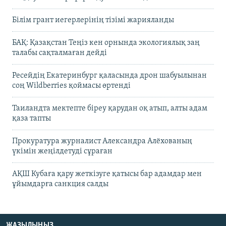
Білім грант иегерлерінің тізімі жарияланды
БАҚ: Қазақстан Теңіз кен орнында экологиялық заң
талабы сақталмаған дейді
Ресейдің Екатеринбург қаласында дрон шабуылынан
соң Wildberries қоймасы өртенді
Таиландта мектепте біреу қарудан оқ атып, алты адам
қаза тапты
Прокуратура журналист Александра Алёхованың
үкімін жеңілдетуді сұраған
АҚШ Кубаға қару жеткізуге қатысы бар адамдар мен
ұйымдарға санкция салды
ЖАЗЫЛЫҢЫЗ