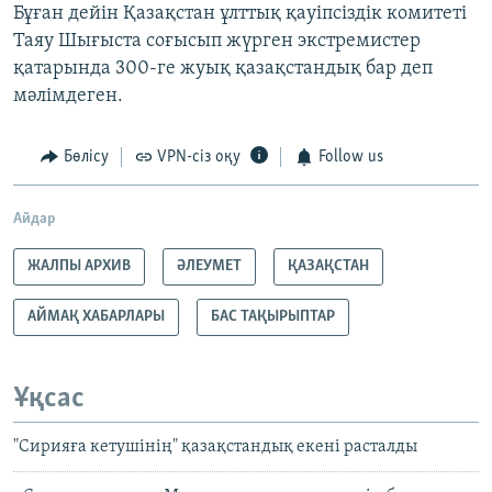
Бұған дейін Қазақстан ұлттық қауіпсіздік комитеті
Таяу Шығыста соғысып жүрген экстремистер
қатарында 300-ге жуық қазақстандық бар деп
мәлімдеген.
Бөлісу
VPN-сіз оқу
Follow us
Айдар
ЖАЛПЫ АРХИВ
ӘЛЕУМЕТ
ҚАЗАҚСТАН
АЙМАҚ ХАБАРЛАРЫ
БАС ТАҚЫРЫПТАР
Ұқсас
"Сирияға кетушінің" қазақстандық екені расталды