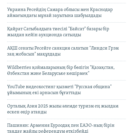
Украина Ресейдің Самара облысы мен Краснодар
аймағындағы мұнай зауытына шабуылдады
Қайрат Сатыбалдыға тиесілі "Байсат" базары бір
жылдан кейін аукционда сатылды
АҚШ сенаты Ресейге санкция салатын "Линдси Грэм
заң жобасын" мақұлдады
Wildberries қоймаларының бір бөлігін "Қазақстан,
Өзбекстан және Беларуське көшірмек"
YouTube видеохостинг қызметі "Русская община"
ұйымының екі арнасын бұғаттады
Орталық Азия 2025 жылы әлемде туризм ең жылдам
өскен өңір атанды
Пашинян: Армения Еуроодақ пен ЕАЭО-ның бірін
таңдау жайлы референдум өткізбейді