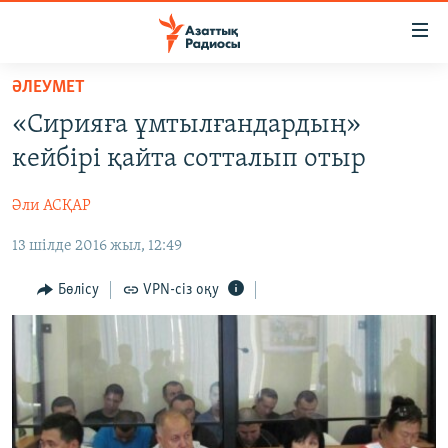
Accessibility
links
Skip
ӘЛЕУМЕТ
to
ЖАҢАЛЫҚТАР
«Сирияға ұмтылғандардың»
main
САЯСАТ
content
кейбірі қайта сотталып отыр
AZATTYQTV
Skip
to
Әли АСҚАР
ҚАҢТАР ОҚИҒАСЫ
main
13 шілде 2016 жыл, 12:49
АДАМ ҚҰҚЫҚТАРЫ
Navigation
Skip
ӘЛЕУМЕТ
Бөлісу
VPN-сіз оқу
to
ӘЛЕМ
Search
АРНАЙЫ ЖОБАЛАР
Русский