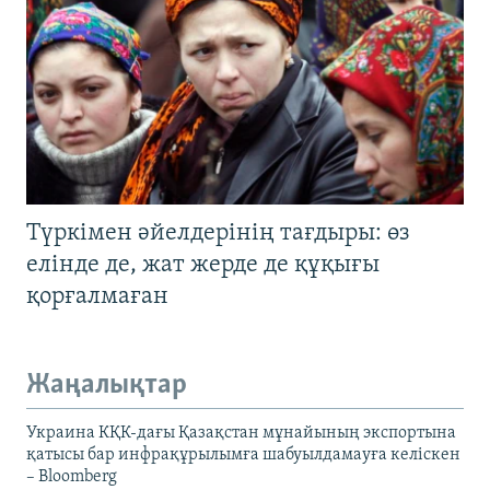
Түркімен әйелдерінің тағдыры: өз
елінде де, жат жерде де құқығы
қорғалмаған
Жаңалықтар
Украина КҚК-дағы Қазақстан мұнайының экспортына
қатысы бар инфрақұрылымға шабуылдамауға келіскен
– Bloomberg