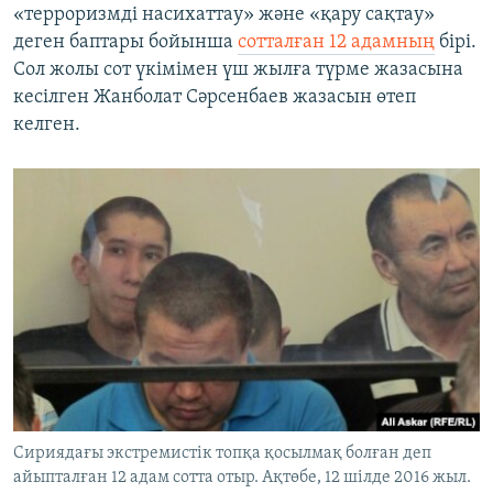
«терроризмді насихаттау» және «қару сақтау»
деген баптары бойынша
сотталған 12 адамның
бірі.
Сол жолы сот үкімімен үш жылға түрме жазасына
кесілген Жанболат Сәрсенбаев жазасын өтеп
келген.
Сириядағы экстремистік топқа қосылмақ болған деп
айыпталған 12 адам сотта отыр. Ақтөбе, 12 шілде 2016 жыл.