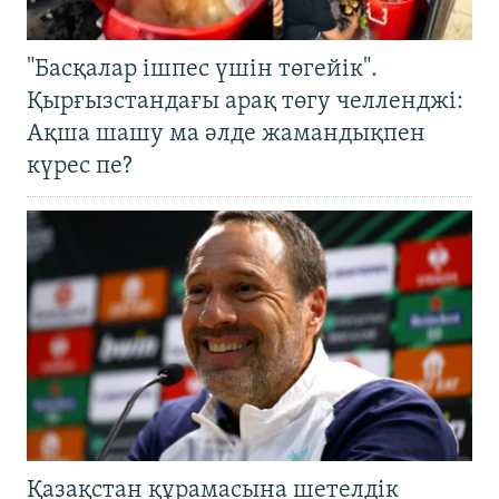
"Басқалар ішпес үшін төгейік".
Қырғызстандағы арақ төгу челленджі:
Ақша шашу ма әлде жамандықпен
күрес пе?
Қазақстан құрамасына шетелдік