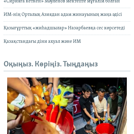
«Сирияға кеткен» Мәуленов мектепте мұғалім болған
ИМ-нің Орталық Азиядан адам жинауының жаңа әдісі
Қазығұрттық «жиһадшылар» Назарбаевқа сес көрсетеді
Қазақстандағы діни ахуал және ИМ
Оқыңыз. Көріңіз. Тыңдаңыз