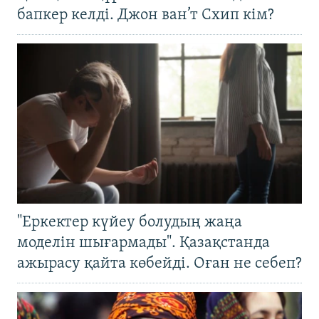
бапкер келді. Джон ван’т Схип кім?
"Еркектер күйеу болудың жаңа
моделін шығармады". Қазақстанда
ажырасу қайта көбейді. Оған не себеп?