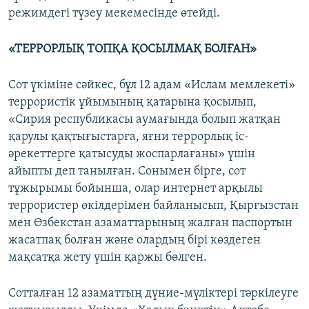
режимдегі түзеу мекемесінде өтейді.
«ТЕРРОРЛЫҚ ТОПҚА ҚОСЫЛМАҚ БОЛҒАН»
Сот үкіміне сәйкес, бұл 12 адам «Ислам мемлекеті»
террористік ұйымының қатарына қосылып,
«Сирия республикасы аумағында болып жатқан
қарулы қақтығыстарға, яғни террорлық іс-
әрекеттерге қатысуды жоспарлағаны» үшін
айыпты деп танылған. Сонымен бірге, сот
тұжырымы бойынша, олар интернет арқылы
террористер өкілдерімен байланысып, Қырғызстан
мен Өзбекстан азаматтарының жалған паспортын
жасатпақ болған және олардың бірі көздеген
мақсатқа жету үшін қаржы бөлген.
Сотталған 12 азаматтың дүние-мүліктері тәркілеуге