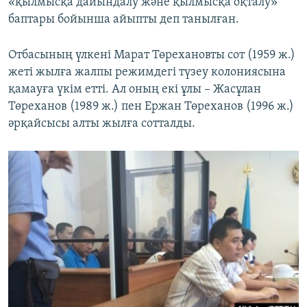
«қылмысқа дайындалу және қылмысқа оқталу»
баптары бойынша айыпты деп танылған.
Отбасының үлкені Марат Төреxановты сот (1959 ж.)
жеті жылға жалпы режимдегі түзеу колониясына
қамауға үкім етті. Ал оның екі ұлы – Жасұлан
Төреxанов (1989 ж.) пен Ержан Төреxанов (1996 ж.)
әрқайсысы алты жылға сотталды.