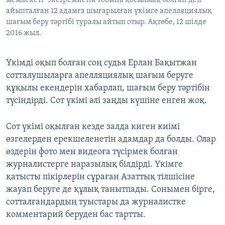
мемлекеті" экстремистік тобына қосылмақ болған деп
айыпталған 12 адамға шығарылған үкімге апелляциялық
шағым беру тәртібі туралы айтып отыр. Ақтөбе, 12 шілде
2016 жыл.
Үкімді оқып болған соң судья Ерлан Бақытжан
сотталушыларға апелляциялық шағым беруге
құқылы екендерін хабарлап, шағым беру тәртібін
түсіндірді. Сот үкімі әлі заңды күшіне енген жоқ.
Сот үкімі оқылған кезде залда киген киімі
өзгелерден ерекшеленетін адамдар да болды. Олар
өздерін фото мен видеоға түсірмек болған
журналистерге наразылық білдірді. Үкімге
қатысты пікірлерін сұраған Азаттық тілшісіне
жауап беруге де құлық танытпады. Сонымен бірге,
сотталғандардың туыстары да журналистке
комментарий беруден бас тартты.