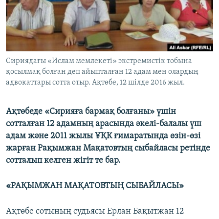
ЖАЗЫЛЫҢЫЗ
Басқа тілдерде
Сириядағы «Ислам мемлекеті» экстремистік тобына
қосылмақ болған деп айыпталған 12 адам мен олардың
адвокаттары сотта отыр. Ақтөбе, 12 шілде 2016 жыл.
Ақтөбеде «Сирияға бармақ болғаны» үшін
сотталған 12 адамның арасында әкелі-балалы үш
адам және 2011 жылы ҰҚК ғимаратында өзін-өзі
жарған Рақымжан Мақатовтың сыбайласы ретінде
сотталып келген жігіт те бар.
«РАҚЫМЖАН МАҚАТОВТЫҢ СЫБАЙЛАСЫ»
Ақтөбе сотының судьясы Ерлан Бақытжан 12