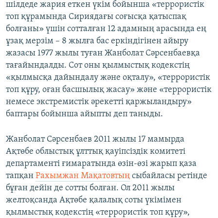
шілдеде жария еткен үкім бойынша «террористік
топ құрамында Сириядағы соғысқа қатыспақ
болғаны» үшін сотталған 12 адамның арасында ең
ұзақ мерзім – 8 жылға бас еркіндігінен айыру
жазасы 1977 жылы туған Жанболат Сәрсенбаевқа
тағайындалды. Сот оны қылмыстық кодекстің
«қылмысқа дайындалу және оқталу», «террористік
топ құру, оған басшылық жасау» және «террористік
немесе экстремистік әрекетті қаржыландыру»
баптары бойынша айыпты деп таныды.
Жанболат Сәрсенбаев 2011 жылы 17 мамырда
Ақтөбе облыстық ұлттық қауіпсіздік комитеті
департаменті ғимаратында өзін-өзі жарып қаза
тапқан
Рахымжан Мақатовтың
сыбайласы ретінде
бұған дейін де сотты болған. Ол 2011 жылы
желтоқсанда Ақтөбе қалалық соты үкімімен
қылмыстық кодекстің «террористік топ құру»,