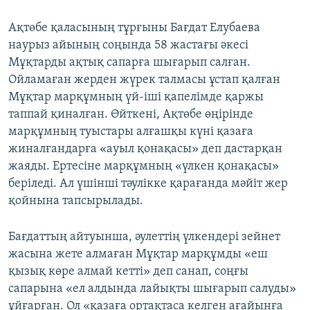
Ақтөбе қаласының тұрғыны Бағдат Елубаева
наурыз айының соңында 58 жастағы әкесі
Мұқтарды ақтық сапарға шығарып салған.
Ойламаған жерден жүрек талмасы ұстап қалған
Мұқтар марқұмның үй-іші қапелімде қаржы
таппай қиналған. Өйткені, Ақтөбе өңірінде
марқұмның туыстары алғашқы күні қазаға
жиналғандарға «ауыл қонақасы» деп дастарқан
жаяды. Ертесіне марқұмның «үлкен қонақасы»
беріледі. Ал үшінші тәулікке қарағанда мәйіт жер
қойнына тапсырылады.
Бағдаттың айтуынша, әулеттің үлкендері зейнет
жасына жете алмаған Мұқтар марқұмды «еш
қызық көре алмай кетті» деп санап, соңғы
сапарына «ел алдында лайықты шығарып салуды»
ұйғарған. Ол «қазаға ортақтаса келген ағайынға