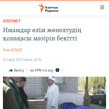
Accessibility
links
Skip
ӘЛЕУМЕТ
to
ЖАҢАЛЫҚТАР
Имамдар өлім жөнелтудің
main
САЯСАТ
content
қонақасы мәзірін бекітті
AZATTYQTV
Skip
to
Әли АСҚАР
ҚАҢТАР ОҚИҒАСЫ
main
17 сәуір 2017 жыл, 10:31
АДАМ ҚҰҚЫҚТАРЫ
Navigation
Skip
ӘЛЕУМЕТ
Бөлісу
VPN-сіз оқу
to
ӘЛЕМ
Search
АРНАЙЫ ЖОБАЛАР
Русский