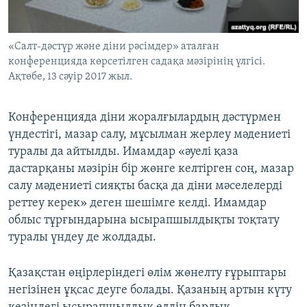
«Салт-дәстүр және діни рәсімдер» аталған
конференцияда көрсетілген садақа мәзірінің үлгісі.
Ақтөбе, 13 сәуір 2017 жыл.
Конференцияда діни жоралғылардың дәстүрмен
үндестігі, мазар салу, мұсылман жерлеу мәдениеті
туралы да айтылды. Имамдар «әуелі қаза
дастарқаны мәзірін бір жөнге келтірген соң, мазар
салу мәдениеті сияқты басқа да діни мәселелерді
реттеу керек» деген шешімге келді. Имамдар
облыс тұрғындарына ысырапшылдықты тоқтату
туралы үндеу де жолдады.
Қазақстан өңірлеріндегі өлім жөнелту ғұрыптары
негізінен ұқсас деуге болады. Қазаның артын күту