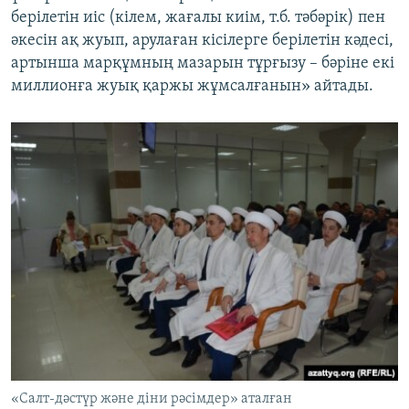
берілетін иіс (кілем, жағалы киім, т.б. тәбәрік) пен
әкесін ақ жуып, арулаған кісілерге берілетін кәдесі,
артынша марқұмның мазарын тұрғызу – бәріне екі
миллионға жуық қаржы жұмсалғанын» айтады.
«Салт-дәстүр және діни рәсімдер» аталған