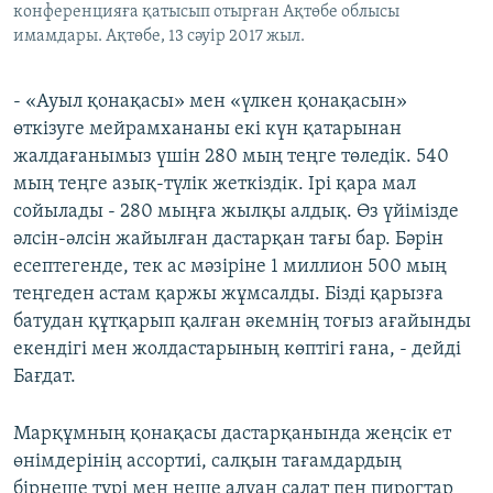
конференцияға қатысып отырған Ақтөбе облысы
имамдары. Ақтөбе, 13 сәуір 2017 жыл.
- «Ауыл қонақасы» мен «үлкен қонақасын»
өткізуге мейрамхананы екі күн қатарынан
жалдағанымыз үшін 280 мың теңге төледік. 540
мың теңге азық-түлік жеткіздік. Ірі қара мал
сойылады - 280 мыңға жылқы алдық. Өз үйімізде
әлсін-әлсін жайылған дастарқан тағы бар. Бәрін
есептегенде, тек ас мәзіріне 1 миллион 500 мың
теңгеден астам қаржы жұмсалды. Бізді қарызға
батудан құтқарып қалған әкемнің тоғыз ағайынды
екендігі мен жолдастарының көптігі ғана, - дейді
Бағдат.
Марқұмның қонақасы дастарқанында жеңсік ет
өнімдерінің ассортиі, салқын тағамдардың
бірнеше түрі мен неше алуан салат пен пирогтар