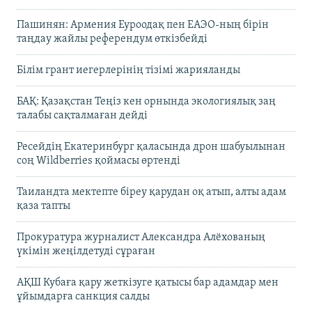
Пашинян: Армения Еуроодақ пен ЕАЭО-ның бірін
таңдау жайлы референдум өткізбейді
Білім грант иегерлерінің тізімі жарияланды
БАҚ: Қазақстан Теңіз кен орнында экологиялық заң
талабы сақталмаған дейді
Ресейдің Екатеринбург қаласында дрон шабуылынан
соң Wildberries қоймасы өртенді
Таиландта мектепте біреу қарудан оқ атып, алты адам
қаза тапты
Прокуратура журналист Александра Алёхованың
үкімін жеңілдетуді сұраған
АҚШ Кубаға қару жеткізуге қатысы бар адамдар мен
ұйымдарға санкция салды