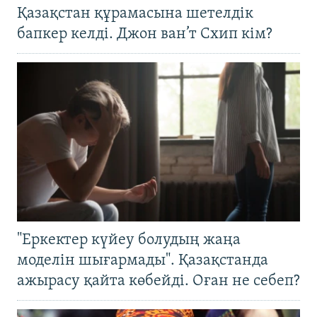
Қазақстан құрамасына шетелдік
бапкер келді. Джон ван’т Схип кім?
"Еркектер күйеу болудың жаңа
моделін шығармады". Қазақстанда
ажырасу қайта көбейді. Оған не себеп?