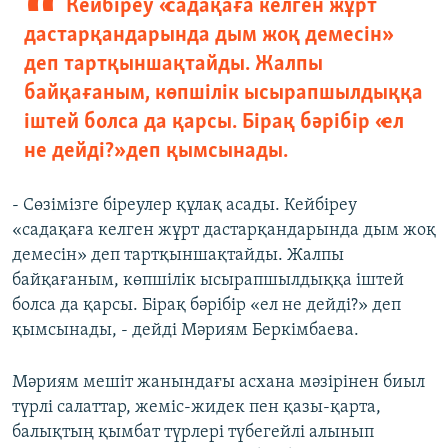
Кейбіреу «садақаға келген жұрт
дастарқандарында дым жоқ демесін»
деп тартқыншақтайды. Жалпы
байқағаным, көпшілік ысырапшылдыққа
іштей болса да қарсы. Бірақ бәрібір «ел
не дейді?» деп қымсынады.
- Сөзімізге біреулер құлақ асады. Кейбіреу
«садақаға келген жұрт дастарқандарында дым жоқ
демесін» деп тартқыншақтайды. Жалпы
байқағаным, көпшілік ысырапшылдыққа іштей
болса да қарсы. Бірақ бәрібір «ел не дейді?» деп
қымсынады, - дейді Мәриям Беркімбаева.
Мәриям мешіт жанындағы асхана мәзірінен биыл
түрлі салаттар, жеміс-жидек пен қазы-қарта,
балықтың қымбат түрлері түбегейлі алынып