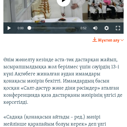
0:00
0:52
Жүктеп алу
Өлім жөнелту кезінде аста-төк дастарқан жайып,
ысырапшылдыққа жол берілмес үшін сәуірдің 13-і
күні Ақтөбеге жиналған аудан имамдары
қонақасы мәзірін бекітті. Имамдардың басын
қосқан «Салт-дәстүр және діни рәсімдер» аталған
конференцияда қаза дастарқаны мәзірінің үлгісі де
көрсетілді.
«Садақа (қонақасын айтады – ред.) мәзірі
мейлінше қарапайым болуы керек» деп үлгі