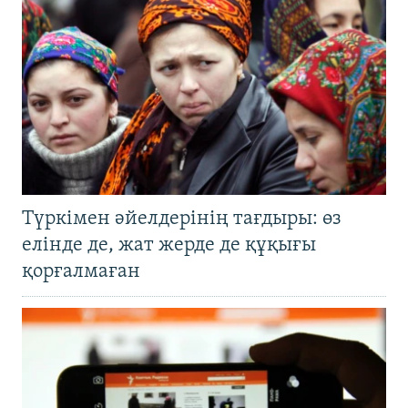
Түркімен әйелдерінің тағдыры: өз
елінде де, жат жерде де құқығы
қорғалмаған