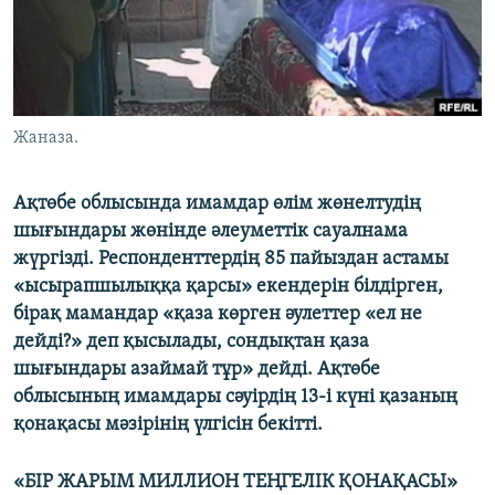
ЖАЗЫЛЫҢЫЗ
Басқа тілдерде
Жаназа.
Ақтөбе облысында имамдар өлім жөнелтудің
шығындары жөнінде әлеуметтік сауалнама
жүргізді. Респонденттердің 85 пайыздан астамы
«ысырапшылыққа қарсы» екендерін білдірген,
бірақ мамандар «қаза көрген әулеттер «ел не
дейді?» деп қысылады, сондықтан қаза
шығындары азаймай тұр» дейді. Ақтөбе
облысының имамдары сәуірдің 13-і күні қазаның
қонақасы мәзірінің үлгісін бекітті.
«БІР ЖАРЫМ МИЛЛИОН ТЕҢГЕЛІК ҚОНАҚАСЫ»