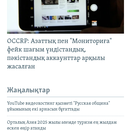
OCCRP: Азаттық пен "Мониториға"
фейк шағым үндістандық,
пәкістандық аккаунттар арқылы
жасалған
Жаңалықтар
YouTube видеохостинг қызметі "Русская община"
ұйымының екі арнасын бұғаттады
Орталық Азия 2025 жылы әлемде туризм ең жылдам
өскен өңір атанды