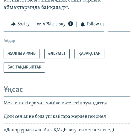
кезіндегі ысырапшылдық елдің барлық
аймақтарында байқалады.
Бөлісу
VPN-сіз оқу
Follow us
Айдар
ЖАЛПЫ АРХИВ
ӘЛЕУМЕТ
ҚАЗАҚСТАН
БАС ТАҚЫРЫПТАР
Ұқсас
Мектептегі орамал мәміле мәселесін туындатты
Діни сеніміне бола үш қайтара жерленген әйел
«Донор ұрығы» жайлы ҚМДБ пәтуасымен келіспеді