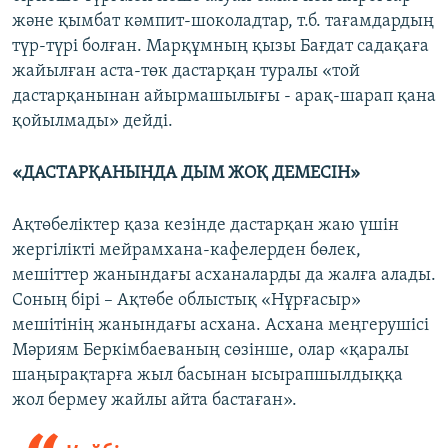
және қымбат кәмпит-шоколадтар, т.б. тағамдардың
түр-түрі болған. Марқұмның қызы Бағдат садақаға
жайылған аста-төк дастарқан туралы «той
дастарқанынан айырмашылығы - арақ-шарап қана
қойылмады» дейді.
«ДАСТАРҚАНЫНДА ДЫМ ЖОҚ ДЕМЕСІН»
Ақтөбеліктер қаза кезінде дастарқан жаю үшін
жергілікті мейрамхана-кафелерден бөлек,
мешіттер жанындағы асханаларды да жалға алады.
Соның бірі – Ақтөбе облыстық «Нұрғасыр»
мешітінің жанындағы асхана. Асхана меңгерушісі
Мәриям Беркімбаеваның сөзінше, олар «қаралы
шаңырақтарға жыл басынан ысырапшылдыққа
жол бермеу жайлы айта бастаған».