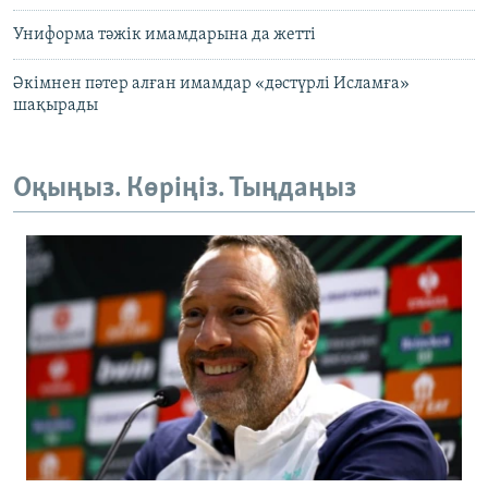
Униформа тәжік имамдарына да жетті
Әкімнен пәтер алған имамдар «дәстүрлі Исламға»
шақырады
Оқыңыз. Көріңіз. Тыңдаңыз