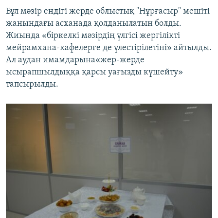
Бұл мәзір ендігі жерде облыстық "Нұрғасыр" мешіті
жанындағы асханада қолданылатын болды.
Жиында «біркелкі мәзірдің үлгісі жергілікті
мейрамхана-кафелерге де үлестірілетіні» айтылды.
Ал аудан имамдарына«жер-жерде
ысырапшылдыққа қарсы уағызды күшейту»
тапсырылды.