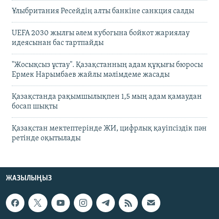
Ұлыбритания Ресейдің алты банкіне санкция салды
UEFA 2030 жылғы әлем кубогына бойкот жариялау
идеясынан бас тартпайды
"Жосықсыз ұстау". Қазақстанның адам құқығы бюросы
Ермек Нарымбаев жайлы мәлімдеме жасады
Қазақстанда рақымшылықпен 1,5 мың адам қамаудан
босап шықты
Қазақстан мектептерінде ЖИ, цифрлық қауіпсіздік пән
ретінде оқытылады
ЖАЗЫЛЫҢЫЗ