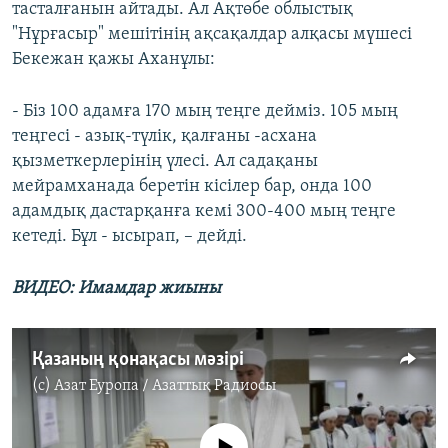
тасталғанын айтады. Ал Ақтөбе облыстық
"Нұрғасыр" мешітінің ақсақалдар алқасы мүшесі
Бекежан қажы Аханұлы:
- Біз 100 адамға 170 мың теңге дейміз. 105 мың
теңгесі - азық-түлік, қалғаны -асхана
қызметкерлерінің үлесі. Ал садақаны
мейрамханада беретін кісілер бар, онда 100
адамдық дастарқанға кемі 300-400 мың теңге
кетеді. Бұл - ысырап, – дейді.
ВИДЕО: Имамдар жиыны
Қазаның қонақасы мәзірі
(c)
Азат Еуропа / Азаттық Радиосы
No media source currently available