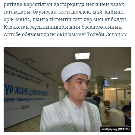
ретінде көрсетілген дастарқанда негізінен қазақ
тағамдары: бауырсақ, жеті шелпек, май-қаймақ,
өрік-мейіз, шайға тістейтін тәттілер мен ет болды.
Қазақстан мұсылмандары діни басқармасының
Ақтөбе облысындағы өкіл имамы Төлеби Оспанов: