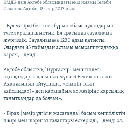
ҚМДБ-ның Ақтөбе облысындағы өкіл имамы Төлеби
Оспанов. Ақтөбе, 13 сәуір 2017 жыл.
- Бұл мәзірді бекітпес бұрын облыс аудандарын
түгел аралап шықтық. Ел арасында сауалнама
жүргіздік. Сауалнамаға 1230 адам қатысты.
Олардың 85 пайыздан астамы ысырапшылдыққа
қарсы, - дейді.
Ақтөбе облыстық "Нұрғасыр" мешітіндегі
ақсақалдар алқасының мүшесі Бекежан қажы
Аханұлының айтуынша, «кімнің асын
аяйсыңдар?» деп қарапайым ас мәзіріне қарсылық
танытқандар да болған».
- Бірақ [мәзір үлгісін жасағанда] басым көпшіліктің
пікірі мен шариғат талаптары ескерілді, - дейді ол.