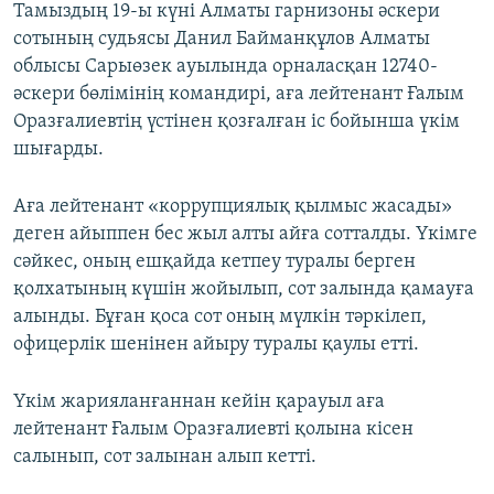
Тамыздың 19-ы күні Алматы гарнизоны әскери
сотының судьясы Данил Байманқұлов Алматы
облысы Сарыөзек ауылында орналасқан 12740-
әскери бөлімінің командирі, аға лейтенант Ғалым
Оразғалиевтің үстінен қозғалған іс бойынша үкім
шығарды.
Аға лейтенант «коррупциялық қылмыс жасады»
деген айыппен бес жыл алты айға сотталды. Үкімге
сәйкес, оның ешқайда кетпеу туралы берген
қолхатының күшін жойылып, сот залында қамауға
алынды. Бұған қоса сот оның мүлкін тәркілеп,
офицерлік шенінен айыру туралы қаулы етті.
Үкім жарияланғаннан кейін қарауыл аға
лейтенант Ғалым Оразғалиевті қолына кісен
салынып, сот залынан алып кетті.