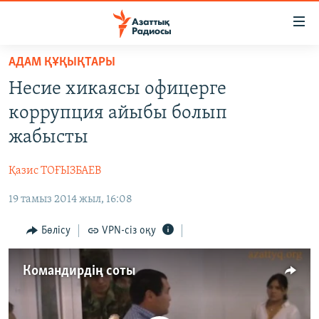
Accessibility
links
Skip
АДАМ ҚҰҚЫҚТАРЫ
to
ЖАҢАЛЫҚТАР
Несие хикаясы офицерге
main
САЯСАТ
content
коррупция айыбы болып
AZATTYQTV
Skip
жабысты
to
ҚАҢТАР ОҚИҒАСЫ
main
Қазис ТОҒЫЗБАЕВ
АДАМ ҚҰҚЫҚТАРЫ
Navigation
Skip
19 тамыз 2014 жыл, 16:08
ӘЛЕУМЕТ
to
ӘЛЕМ
Бөлісу
VPN-сіз оқу
Search
АРНАЙЫ ЖОБАЛАР
Командирдің соты
Русский