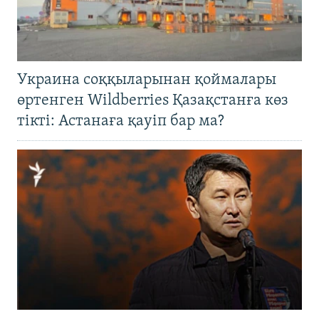
Украина соққыларынан қоймалары
өртенген Wildberries Қазақстанға көз
тікті: Астанаға қауіп бар ма?