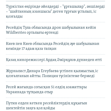
Түркістан өңірінде әйелдерді – "ұрғашылар", әншілерді
– "шайтанның азаншысы" деген тұрғын ұсталып, іс
қозғалды
Ресейдің Тула облысында дрон шабуылынан кейін
Wildberries орталығы өртенді
Киев пен Киев облысында Ресейдің әуе шабуылынан
кемінде 17 адам қаза тапқан
Қазақ кинорежиссері Ардақ Әмірқұлов дүниеден өтті
Журналист Динара Егеубаева үстінен қылмыстық іс
қозғалғанын айтты. Полиция түсініктеме бермеді
Ресей жағында соғысқан 51 елдің азаматтары
Украинада тұтқында отыр
Путин елден кеткен ресейліктердің құқығын
шектейтін заңға қол қойды