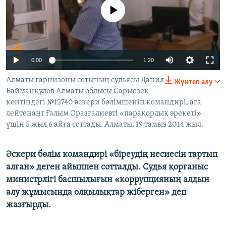
ЖАЗЫЛЫҢЫЗ
No media source currently available
Басқа тілдерде
0:00
1:20
Алматы гарнизоны сотының судьясы Данил
Жүктеп алу
Байманқұлов Алматы облысы Сарыөзек
кентіндегі №12740 әскери бөлімшенің командирі, аға
лейтенант Ғалым Оразғалиевті «парақорлық әрекеті»
үшін 5 жыл 6 айға соттады. Алматы, 19 тамыз 2014 жыл.
​Әскери бөлім командирі «біреудің несиесін тартып
алған» деген айыппен сотталды. Судья қорғаныс
министрлігі басшылығын «коррупцияның алдын
алу жұмысында олқылықтар жіберген» деп
жазғырды.