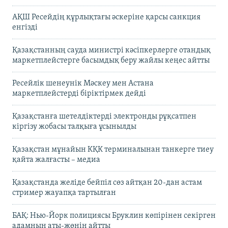
АҚШ Ресейдің құрлықтағы әскеріне қарсы санкция
енгізді
Қазақстанның сауда министрі кәсіпкерлерге отандық
маркетплейстерге басымдық беру жайлы кеңес айтты
Ресейлік шенеунік Мәскеу мен Астана
маркетплейстерді біріктірмек дейді
Қазақстанға шетелдіктерді электронды рұқсатпен
кіргізу жобасы талқыға ұсынылды
Қазақстан мұнайын КҚК терминалынан танкерге тиеу
қайта жалғасты – медиа
Қазақстанда желіде бейпіл сөз айтқан 20-дан астам
стример жауапқа тартылған
БАҚ: Нью-Йорк полициясы Бруклин көпірінен секірген
адамның аты-жөнін айтты