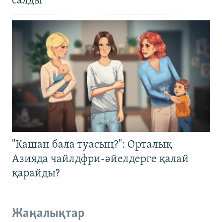
салды
"Қашан бала туасың?": Орталық
Азияда чайлдфри-әйелдерге қалай
қарайды?
Жаңалықтар