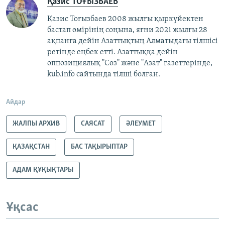
Қазис ТОҒЫЗБАЕВ
Қазис Тоғызбаев 2008 жылғы қыркүйектен
бастап өмірінің соңына, яғни 2021 жылғы 28
ақпанға дейін Азаттықтың Алматыдағы тілшісі
ретінде еңбек етті. Азаттыққа дейін
оппозициялық "Сөз" және "Азат" газеттерінде,
kub.info сайтында тілші болған.
Айдар
ЖАЛПЫ АРХИВ
САЯСАТ
ӘЛЕУМЕТ
ҚАЗАҚСТАН
БАС ТАҚЫРЫПТАР
АДАМ ҚҰҚЫҚТАРЫ
Ұқсас