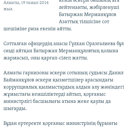
кейін әскери бөлімнің аға
Алматы, 19 тамыз 2014
лейтенанты, жәбірленуші
жыл.
Батыржан Мерманқұлов
Азаттық тілшісіне сот
шешіміне риза екенін айтты.
Сотталған офицердің анасы Гүлхан Оразғалиева бұл
сөзді айтқан Батыржан Мерманқұловтың қолына
жармасып, оны қарғап-сілеп жатты.
Алматы гарнизоны әскери сотының судьясы Данил
Байманқұлов әскери қызметшілер арасындағы
коррупциялық қылмыстардың алдын алу жөніндегі
жұмыстағы кемшіліктерді айтып, қорғаныс
министрлігі басшылығы атына жеке қаулы да
шығарды.
Бұдан ертеректе қорғаныс министрінің бұрынғы