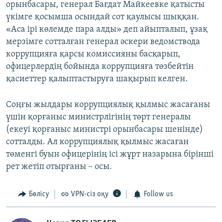
орынбасары, генерал Бағдат Майкеевке қатысты
үкімге қосымша осындай сот қаулысы шыққан.
«Аса ірі көлемде пара алды» деп айыпталып, ұзақ
мерзімге сотталған генерал әскери ведомствода
коррупцияға қарсы комиссияны басқарып,
офицерлердің бойында коррупцияға төзбейтін
қасиеттер қалыптастыруға шақырып келген.
Соңғы жылдары коррупциялық қылмыс жасағаны
үшін қорғаныс министрлігінің төрт генералы
(екеуі қорғаныс министрі орынбасары шенінде)
сотталды. Ал коррупциялық қылмыс жасаған
төменгі буын офицерінің ісі жұрт назарына бірінші
рет жетіп отырғаны – осы.
Бөлісу
VPN-сіз оқу
Follow us