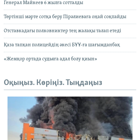
Генерал Майкеев 6 жылға сотталды
Төртінші мәрте сотқа беру Пірәлиеваға оңай соқпайды
Отставкадағы полковниктер тең жалақы талап етеді
Қаза тапқан полицейдің әкесі БҰҰ-ға шағымданбақ
«Жемқор ортада судьяға адал болу қиын»
Оқыңыз. Көріңіз. Тыңдаңыз