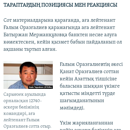
ТАРАПТАРДЫҢ ПОЗИЦИЯСЫ МЕН РЕАКЦИЯСЫ
Сот материалдарына қарағанда, аға лейтенант
Ғалым Оразғалиев қарамағында аға лейтенант
Батыржан Мерманқұловқа банктен несие алуға
көмектескен, кейін қызмет бабын пайдаланып ол
ақшаны тартып алған.
Ғалым Оразғалиевтің әкесі
Қанат Оразғалиев соттан
кейін Азаттық тілшісіне
баласына шыққан үкімге
қатысты міндетті түрде
Сарыөзек ауылында
шағымданатынын
орналасқан 12740-
әскери бөлімінің
мәлімдеді.
командирі, аға
лейтенант Ғалым
Үкім жарияланғаннан
Оразғалиев сотта отыр.