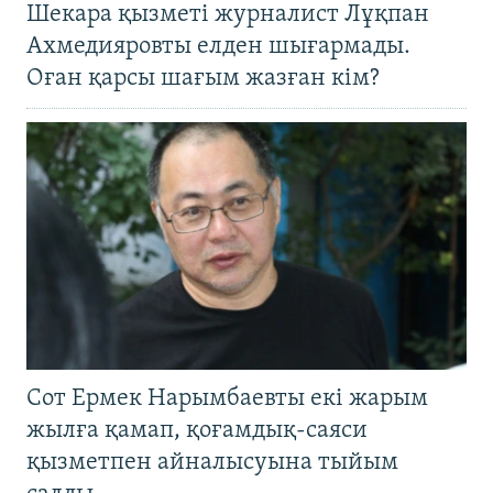
Шекара қызметі журналист Лұқпан
Ахмедияровты елден шығармады.
Оған қарсы шағым жазған кім?
Сот Ермек Нарымбаевты екі жарым
жылға қамап, қоғамдық-саяси
қызметпен айналысуына тыйым