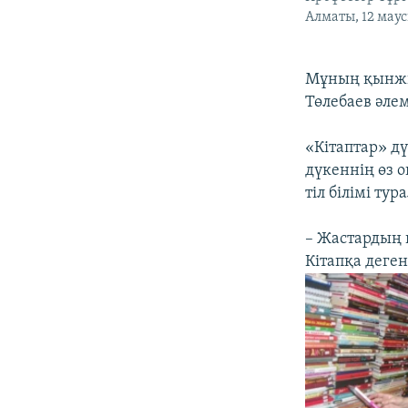
Алматы, 12 мау
Мұның қынжы
Төлебаев әлем
«Кітаптар» д
дүкеннің өз 
тіл білімі ту
– Жастардың 
Кітапқа деген