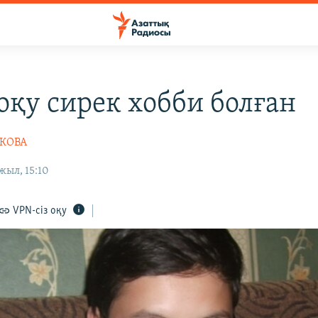
 оқу сирек хобби болған
ЕКОВА
жыл, 15:10
VPN-сіз оқу