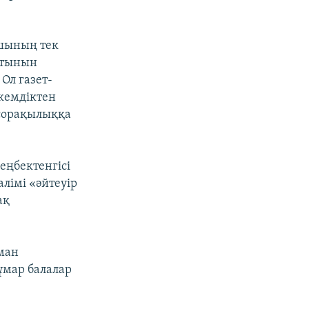
шының тек
қитынын
Ол газет-
кемдіктен
сорақылыққа
еңбектенгісі
лімі «әйтеуір
ақ
ман
ұмар балалар