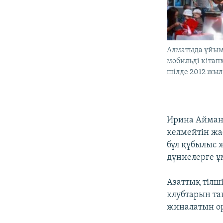
Алматыда ұйы
мобильді кітап
шілде 2012 жыл.
Ирина Аймано
келмейтін жа
бұл құбылыс 
дүниелерге ұ
Азаттық тілш
клубтарын та
жиналатын ор