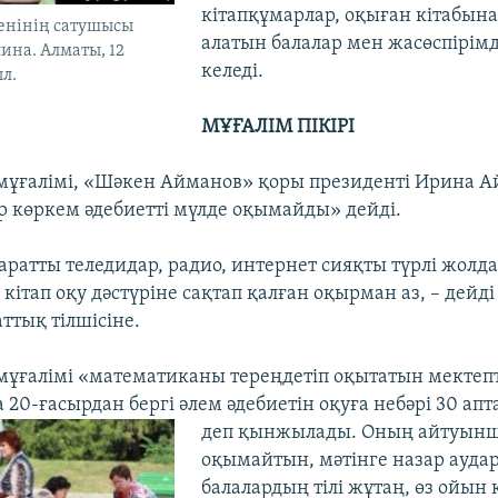
кітапқұмарлар, оқыған кітабына
енінің сатушысы
алатын балалар мен жасөспірім
ина. Алматы, 12
келеді.
л.
МҰҒАЛІМ ПІКІРІ
 мұғалімі, «Шәкен Айманов» қоры президенті Ирина 
ар көркем әдебиетті мүлде оқымайды» дейді.
паратты теледидар, радио, интернет сияқты түрлі жолд
е кітап оқу дәстүріне сақтап қалған оқырман аз, – дейд
ттық тілшісіне.
 мұғалімі «математиканы тереңдетіп оқытатын мектеп
0-ғасырдан бергі әлем әдебиетін оқуға небәрі 30 апт
деп қынжылады. Оның айтуынша
оқымайтын, мәтінге назар ауд
балалардың тілі жұтаң, өз ойын