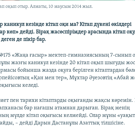
п оқып отыр. Алматы, 10 маусым 2014 жыл.
 каникул кезінде кітап оқи ма? Кітап дүкені өкілдері
ар көп» дейді. Бірақ жасөспірімдер арасында кітап о
деген де пікір бар.
№175 «Жаңа ғасыр» мектеп-гимназиясының 7-сынып
ұлы жазғы каникул кезінде 20 кітап оқып шығуды жос
рмасы бойынша жазда оқуға берілген кітаптардан бөл
рпейісовтың «Қан мен тер», Мұхтар Әуезовтің «Абай 
қығысы келеді.
биет пен тарихи кітаптарды оқығанды жақсы көремін. 
тапханасы бар нағашы атамнан дарыған. Бірақ менің
ың мүлде кітап оқығысы келмейді. Олар мұны «уақыт
тайды, – дейді Дарын Дастанұлы Азаттық тілшісіне.