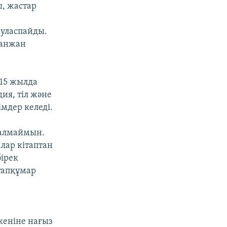
ы, жастар
ауласпайды.
ғанжан
 15 жылда
ия, тіл және
імдер келеді.
 алмаймын.
алар кітаптан
ірек
ітапқұмар
кеніне нағыз