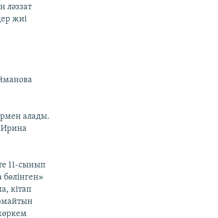
н ләззат
дер жиі
Айманова
армен алады.
і Ирина
те 11-сынып
а бөлінген»
, кітап
армайтын
 көркем