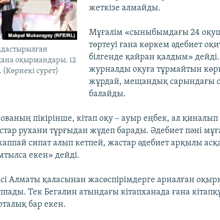
жеткізе алмайды.
Мұғалім «сыныбымдағы 24 оқу
төртеуі ғана көркем әдебиет о
мдастырылған
білгенде қайран қалдым» дейді. 
хана оқырмандары. 12
журналды оқуға тұрмайтын көр
 (Көрнекі сурет)
жұрдай, мещандық сарындағы 
балайды.
ваның пікірінше, кітап оқу – ауыр еңбек, ал қиналып 
стар рухани тұрғыдан жүдеп барады. Әдебиет пәні мұға
жаппай сипат алып кетпей, жастар әдебиет арқылы асқ
мтылса екен» дейді.
ісі Алматы қаласынан жасөспірімдерге арналған оқыр
ппады. Тек Бегалин атындағы кітапханада ғана кітапқ
талық бар екен.