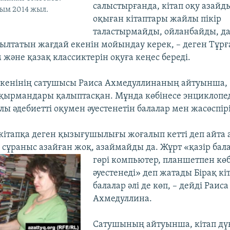
салыстырғанда, кітап оқу азайд
сым 2014 жыл.
оқыған кітаптары жайлы пікір
таластырмайды, ойланбайды, д
лтатын жағдай екенін мойындау керек, – деген Тұр
 және қазақ классиктерін оқуға кеңес береді.
үкенінің сатушысы Раиса Ахмедуллинаның айтуынша,
оқырмандары қалыптасқан. Мұнда көбінесе энциклопед
ралы әдебиетті оқумен әуестенетін балалар мен жасөспір
кітапқа деген қызығушылығы жоғалып кетті деп айта
 сұраныс азайған жоқ, азаймайды да. Жұрт «қазір бал
гөрі компьютер, планшетпен көб
әуестенеді» деп жатады Бірақ к
балалар әлі де көп, – дейді Раиса
Ахмедуллина.
Сатушының айтуынша, кітап дү