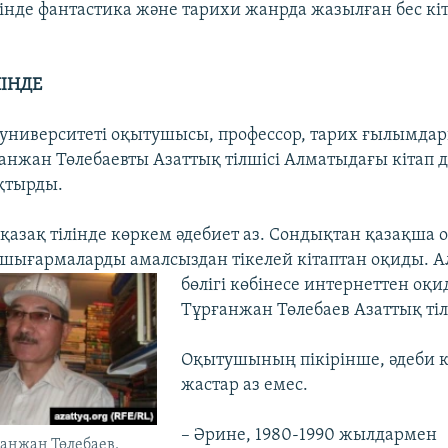
ішінде фантастика және тарихи жанрда жазылған бес кі
НІНДЕ
 университеті оқытушысы, профессор, тарих ғылымд
анжан Төлебаевты Азаттық тілшісі Алматыдағы кітап 
қтырды.
 қазақ тілінде көркем әдебиет аз. Сондықтан қазақша
 шығармаларды амалсыздан тікелей кітаптан оқиды. Ал
бөлігі
көбінесе интернеттен оқид
Тұрғанжан Төлебаев Азаттық тіл
Оқытушының пікірінше, әдеби к
жастар аз емес.
– Әрине, 1980-1990 жылдармен
анжан Төлебаев.