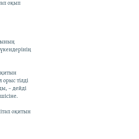
тап оқып
арының
дүкендерінің
 оқитын
 орыс тілді
ы, – дейді
шісіне.
ітап оқитын