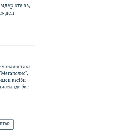
мдер өте аз,
ы» деп
 журналистика
 "Мегаполис",
ымен кәсіби
адиосында бас
ПТАР