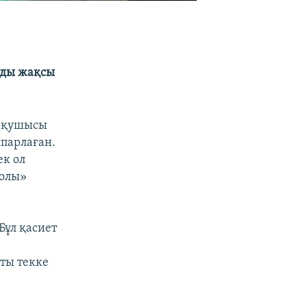
қуды жақсы
 оқушысы
парлаған.
ек ол
жолы»
Бұл қасиет
ты текке