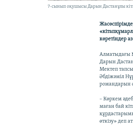
7-сынып оқушысы Дарын Дастанұлы кіта
Жасөспірімдер
«кітапқұмарл
көретіндер аз 
Алматыдағы 
Дарын Дастан
Мектеп тапсы
Әбдіжәміл Нұ
романдарын о
– Көркем әде
маған бай кі
құрдастарымн
өткізу» деп а