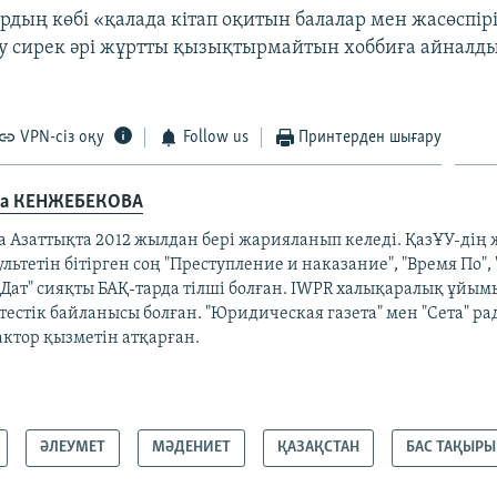
дың көбі «қалада кітап оқитын балалар мен жасөспірі
оқу сирек әрі жұртты қызықтырмайтын хоббиға айналд
VPN-сіз оқу
Follow us
Принтерден шығару
а КЕНЖЕБЕКОВА
а Азаттықта 2012 жылдан бері жарияланып келеді. ҚазҰУ-дің
льтетін бітірген соң "Преступление и наказание", "Время По",
лДат" сияқты БАҚ-тарда тілші болған. IWPR халықаралық ұйым
тестік байланысы болған. "Юридическая газета" мен "Сета" р
ктор қызметін атқарған.​
ӘЛЕУМЕТ
МӘДЕНИЕТ
ҚАЗАҚСТАН
БАС ТАҚЫРЫ