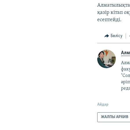
Алматылықтар
қазір кітап 
есептейді.
Бөлісу
Алм
Алм
факу
"Со
әріп
реда
Айдар
ЖАЛПЫ АРХИВ