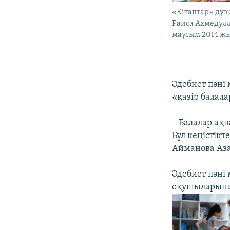
«Кітаптар» дүк
Раиса Ахмедулл
маусым 2014 жы
Әдебиет пәні
«қазір балал
– Балалар ақ
Бұл кеңістікт
Айманова Аза
Әдебиет пәні
оқушыларына 2