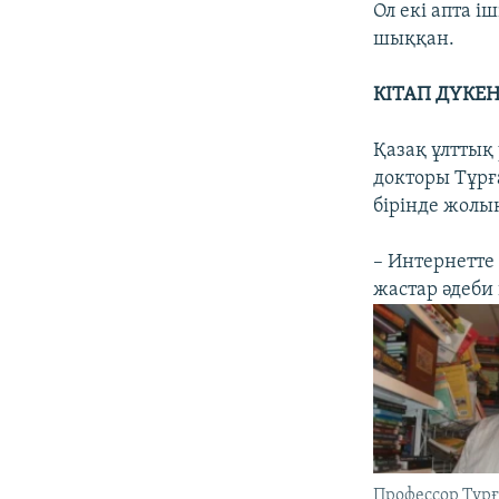
Ол екі апта 
шыққан.
КІТАП ДҮКЕ
Қазақ ұлттық
докторы Тұрғ
бірінде жолы
– Интернетте
жастар әдеби
Профессор Тұрғ