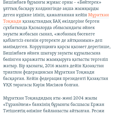
Бишімбаев бұрынғы жұмыс орны – «Бәйтерек»
ұлттық басқару холдингінде ақша жымқырды
деген күдікке ілініп, қамалғаннан кейін
Мұратхан
Тоқмади
қазақстандық БАҚ өкілдеріне берген
сұхбатында Қызылорда облысындағы әйнек
зауыты жобасын сынап, «жобаның бәсекеге
қабілетсіз екенін ертеректе де айтқанмын» деп
мәлімдеген. Коррупцияға қарсы қызмет дерегінше,
Бишімбаев әйнек шығару зауыты құрылысына
бөлінген қаражатты жымқыруға қатысты тергеліп
жатыр. Бір қызығы, 2016 жылға дейін Қазақстан
триатлон федерациясын Мұратхан Тоқмади
басқарған. Кейін федерация президенті Қазақстан
ҰҚК төрағасы Кәрім Мәсімов болған.
Мұратхан Тоқмадидың аты-жөні 2004 жылы
«ТұранӘлем» банкінің бұрынғы басшысы Ержан
Тәтішевтің өліміне байланысты айтылған. Ресми