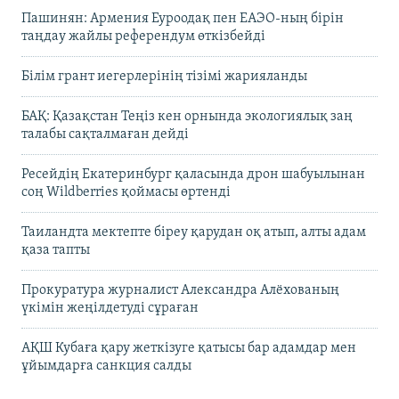
Пашинян: Армения Еуроодақ пен ЕАЭО-ның бірін
таңдау жайлы референдум өткізбейді
Білім грант иегерлерінің тізімі жарияланды
БАҚ: Қазақстан Теңіз кен орнында экологиялық заң
талабы сақталмаған дейді
Ресейдің Екатеринбург қаласында дрон шабуылынан
соң Wildberries қоймасы өртенді
Таиландта мектепте біреу қарудан оқ атып, алты адам
қаза тапты
Прокуратура журналист Александра Алёхованың
үкімін жеңілдетуді сұраған
АҚШ Кубаға қару жеткізуге қатысы бар адамдар мен
ұйымдарға санкция салды