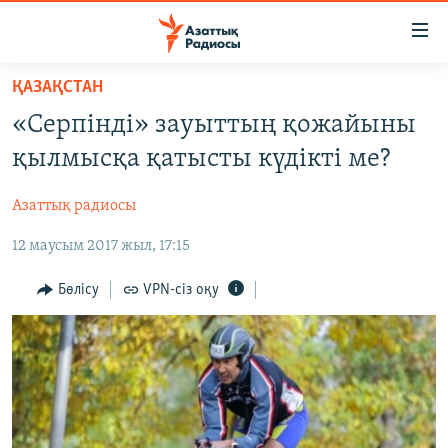
Accessibility
links
Skip
ҚАЗАҚСТАН
to
ЖАҢАЛЫҚТАР
«Серпінді» зауыттың қожайыны
main
САЯСАТ
content
қылмысқа қатысты күдікті ме?
AZATTYQTV
Skip
to
Азаттық радиосы
ҚАҢТАР ОҚИҒАСЫ
main
12 маусым 2017 жыл, 17:15
АДАМ ҚҰҚЫҚТАРЫ
Navigation
Skip
ӘЛЕУМЕТ
Бөлісу
VPN-сіз оқу
to
ӘЛЕМ
Search
АРНАЙЫ ЖОБАЛАР
Русский