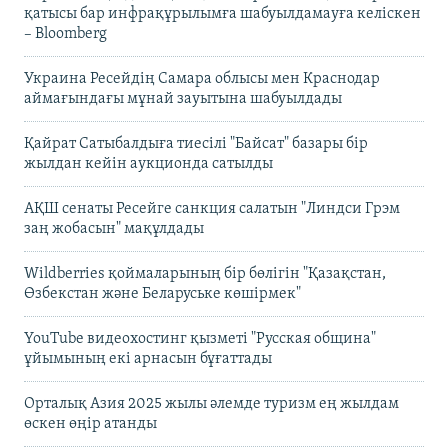
қатысы бар инфрақұрылымға шабуылдамауға келіскен
– Bloomberg
Украина Ресейдің Самара облысы мен Краснодар
аймағындағы мұнай зауытына шабуылдады
Қайрат Сатыбалдыға тиесілі "Байсат" базары бір
жылдан кейін аукционда сатылды
АҚШ сенаты Ресейге санкция салатын "Линдси Грэм
заң жобасын" мақұлдады
Wildberries қоймаларының бір бөлігін "Қазақстан,
Өзбекстан және Беларуське көшірмек"
YouTube видеохостинг қызметі "Русская община"
ұйымының екі арнасын бұғаттады
Орталық Азия 2025 жылы әлемде туризм ең жылдам
өскен өңір атанды