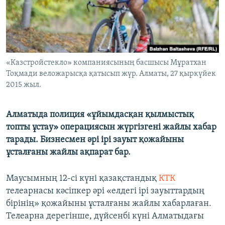
ЖАЗЫЛЫҢЫЗ
Басқа тілдерде
«Казстройстекло» компаниясының басшысы Мұратхан
Тоқмади веложарысқа қатысып жүр. Алматы, 27 қыркүйек
2015 жыл.
Алматыда полиция «ұйымдасқан қылмыстық
топты ұстау» операциясын жүргізгені жайлы хабар
тарады. Бизнесмен әрі ірі зауыт қожайыны
ұсталғаны жайлы ақпарат бар.
Маусымның 12-сі күні қазақстандық
КТК
телеарнасы кәсіпкер әрі «елдегі ірі зауыттардың
бірінің» қожайыны ұсталғаны жайлы хабарлаған.
Телеарна дерегінше, дүйсенбі күні Алматыдағы