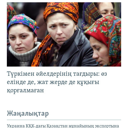
Түркімен әйелдерінің тағдыры: өз
елінде де, жат жерде де құқығы
қорғалмаған
Жаңалықтар
Украина КҚК-дағы Қазақстан мұнайының экспортына