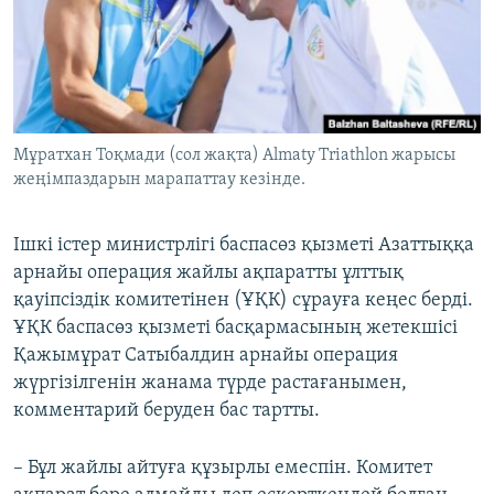
Мұратхан Тоқмади (сол жақта) Almaty Triathlon жарысы
жеңімпаздарын марапаттау кезінде.
Ішкі істер министрлігі баспасөз қызметі Азаттыққа
арнайы операция жайлы ақпаратты ұлттық
қауіпсіздік комитетінен (ҰҚК) сұрауға кеңес берді.
ҰҚК баспасөз қызметі басқармасының жетекшісі
Қажымұрат Сатыбалдин арнайы операция
жүргізілгенін жанама түрде растағанымен,
комментарий беруден бас тартты.
– Бұл жайлы айтуға құзырлы емеспін. Комитет