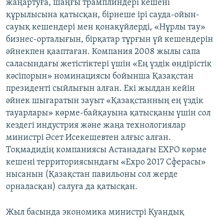
жаңартуға, шаңғы трамплиндері кешені
құрылысына қатысқан, бірнеше ірі сауда-ойын-
сауық кешендері мен қонақүйлерді, «Нұрлы тау»
бизнес-орталығын, бірқатар тұрғын үй кешендерін
әйнекпен қааптаған. Компания 2008 жылы сапа
саласындағы жетістіктері үшін «Ең үздік өндірістік
кәсіпорын» номинациясы бойынша Қазақстан
президенті сыйлығын алған. Екі жылдан кейін
әйнек шығаратын зауыт «Қазақстанның ең үздік
тауарлары» көрме-байқауына қатысқаны үшін сол
кездегі индустрия және жаңа технологиялар
министрі Әсет Исекешевтен алғыс алған.
Тоқмадидің компаниясы Астанадағы EXPO көрме
кешені территориясындағы «Ехро 2017 Сферасы»
нысанын (Қазақстан павильоны сол жерде
орналасқан) салуға да қатысқан.
Жыл басында экономика министрі Қуандық