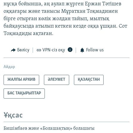
нұсқа бойынша, аң аулап жүрген Ержан Тәтішев
оққағары және танысы Мұратхан Тоқмадимен
бірге отырған көлік жолдан тайып, мылтық
байқаусызда атылып кеткен кезде оққа ұшқан. Сот
Тоқмадиды ақтаған.
Бөлісу
VPN-сіз оқу
Follow us
Айдар
ЖАЛПЫ АРХИВ
ӘЛЕУМЕТ
ҚАЗАҚСТАН
БАС ТАҚЫРЫПТАР
Ұқсас
Бишімбаев және «Болашақтың» болашағы