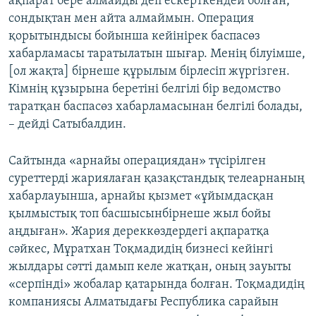
ақпарат бере алмайды деп ескерткендей болған,
сондықтан мен айта алмаймын. Операция
қорытындысы бойынша кейінірек баспасөз
хабарламасы таратылатын шығар. Менің білуімше,
[ол жақта] бірнеше құрылым бірлесіп жүргізген.
Кімнің құзырына беретіні белгілі бір ведомство
таратқан баспасөз хабарламасынан белгілі болады,
– дейді Сатыбалдин.
Сайтында «арнайы операциядан» түсірілген
суреттерді жариялаған қазақстандық телеарнаның
хабарлауынша, арнайы қызмет «ұйымдасқан
қылмыстық топ басшысынбірнеше жыл бойы
аңдыған». Жария дереккөздердегі ақпаратқа
сәйкес, Мұратхан Тоқмадидің бизнесі кейінгі
жылдары сәтті дамып келе жатқан, оның зауыты
«серпінді» жобалар қатарында болған. Тоқмадидің
компаниясы Алматыдағы Республика сарайын