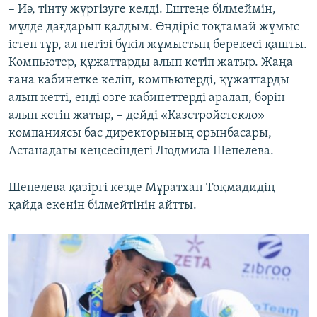
– Иә, тінту жүргізуге келді. Ештеңе білмеймін,
мүлде дағдарып қалдым. Өндіріс тоқтамай жұмыс
істеп тұр, ал негізі бүкіл жұмыстың берекесі қашты.
Компьютер, құжаттарды алып кетіп жатыр. Жаңа
ғана кабинетке келіп, компьютерді, құжаттарды
алып кетті, енді өзге кабинеттерді аралап, бәрін
алып кетіп жатыр, – дейді «Казстройстекло»
компаниясы бас директорының орынбасары,
Астанадағы кеңсесіндегі Людмила Шепелева.
Шепелева қазіргі кезде Мұратхан Тоқмадидің
қайда екенін білмейтінін айтты.