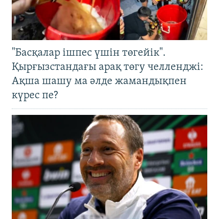
"Басқалар ішпес үшін төгейік".
Қырғызстандағы арақ төгу челленджі:
Ақша шашу ма әлде жамандықпен
күрес пе?