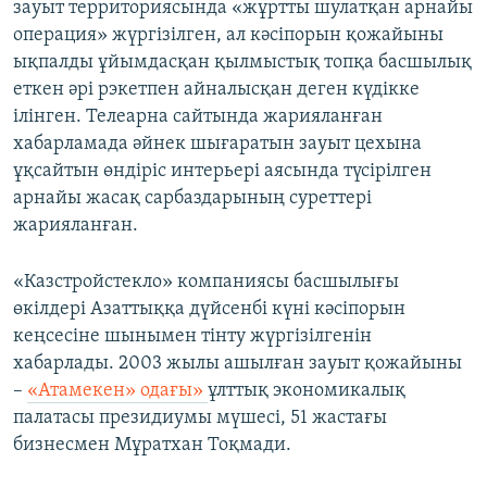
зауыт территориясында «жұртты шулатқан арнайы
операция» жүргізілген, ал кәсіпорын қожайыны
ықпалды ұйымдасқан қылмыстық топқа басшылық
еткен әрі рэкетпен айналысқан деген күдікке
ілінген. Телеарна сайтында жарияланған
хабарламада әйнек шығаратын зауыт цехына
ұқсайтын өндіріс интерьері аясында түсірілген
арнайы жасақ сарбаздарының суреттері
жарияланған.
«Казстройстекло» компаниясы басшылығы
өкілдері Азаттыққа дүйсенбі күні кәсіпорын
кеңсесіне шынымен тінту жүргізілгенін
хабарлады. 2003 жылы ашылған зауыт қожайыны
–
«Атамекен» одағы»
ұлттық экономикалық
палатасы президиумы мүшесі, 51 жастағы
бизнесмен Мұратхан Тоқмади.