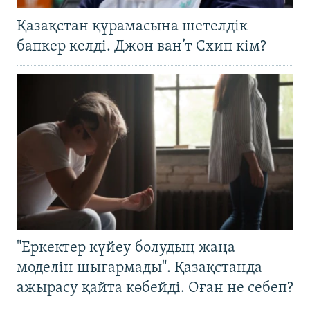
Қазақстан құрамасына шетелдік
бапкер келді. Джон ван’т Схип кім?
"Еркектер күйеу болудың жаңа
моделін шығармады". Қазақстанда
ажырасу қайта көбейді. Оған не себеп?