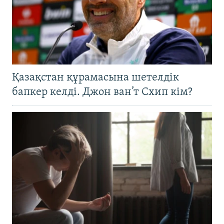
Қазақстан құрамасына шетелдік
бапкер келді. Джон ван’т Схип кім?