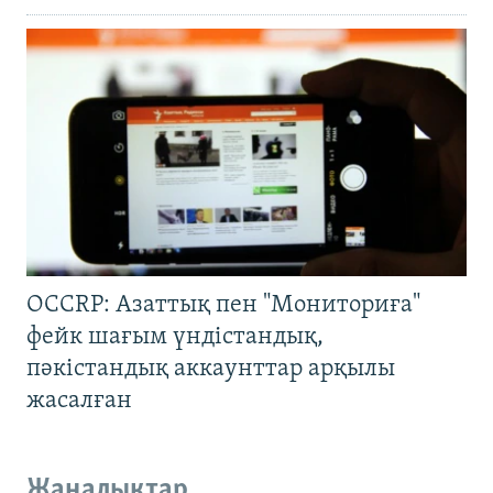
OCCRP: Азаттық пен "Мониториға"
фейк шағым үндістандық,
пәкістандық аккаунттар арқылы
жасалған
Жаңалықтар