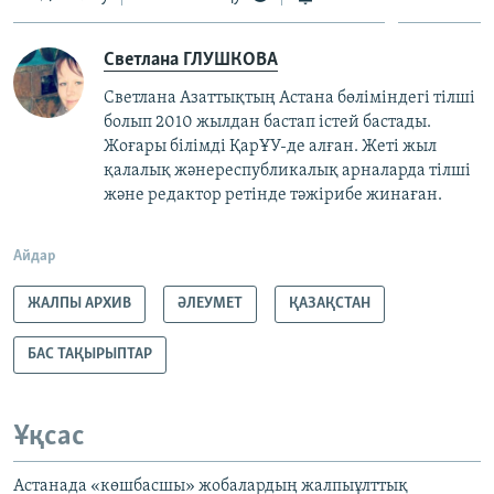
Светлана ГЛУШКОВА
Светлана Азаттықтың Астана бөліміндегі тілші
болып 2010 жылдан бастап істей бастады.
Жоғары білімді ҚарҰУ-де алған. Жеті жыл
қалалық жәнереспубликалық арналарда тілші
және редактор ретінде тәжірибе жинаған.
Айдар
ЖАЛПЫ АРХИВ
ӘЛЕУМЕТ
ҚАЗАҚСТАН
БАС ТАҚЫРЫПТАР
Ұқсас
Астанада «көшбасшы» жобалардың жалпыұлттық