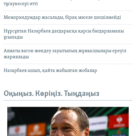
тұсаукесері өтті
Меморандумдар жасалады, бірақ мәселе шешілмейді
Нұрсұлтан Назарбаев дағдарысқа қарсы бағдарламаны
ұсынады
Алматы вагон жөндеу зауытының жұмысшылары ереуіл
жариялады
Назарбаев ашып, қайта жабылған жобалар
Оқыңыз. Көріңіз. Тыңдаңыз