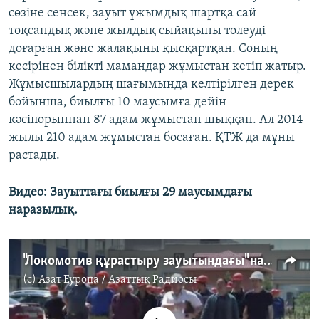
сөзіне сенсек, зауыт ұжымдық шартқа сай
тоқсандық және жылдық сыйақыны төлеуді
доғарған және жалақыны қысқартқан. Соның
кесірінен білікті мамандар жұмыстан кетіп жатыр.
Жұмысшылардың шағымында келтірілген дерек
бойынша, биылғы 10 маусымға дейін
кәсіпорыннан 87 адам жұмыстан шыққан. Ал 2014
жылы 210 адам жұмыстан босаған. ҚТЖ да мұны
растады.
Видео: Зауыттағы биылғы 29 маусымдағы
наразылық.
"Локомотив құрастыру зауытындағы" наразылық
(c)
Азат Еуропа / Азаттық Радиосы
No media source currently available