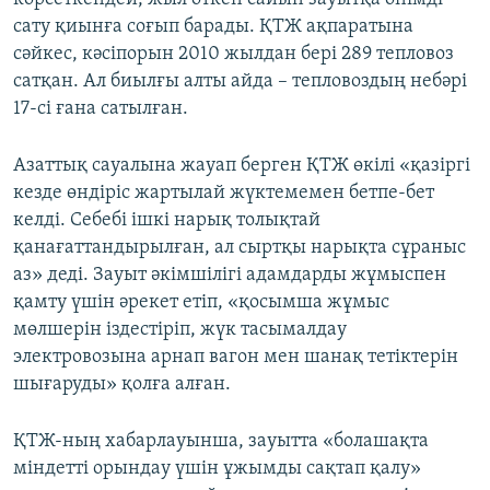
сату қиынға соғып барады. ҚТЖ ақпаратына
сәйкес, кәсіпорын 2010 жылдан бері 289 тепловоз
сатқан. Ал биылғы алты айда – тепловоздың небәрі
17-сі ғана сатылған.
Азаттық сауалына жауап берген ҚТЖ өкілі «қазіргі
кезде өндіріс жартылай жүктемемен бетпе-бет
келді. Себебі ішкі нарық толықтай
қанағаттандырылған, ал сыртқы нарықта сұраныс
аз» деді. Зауыт әкімшілігі адамдарды жұмыспен
қамту үшін әрекет етіп, «қосымша жұмыс
мөлшерін іздестіріп, жүк тасымалдау
электровозына арнап вагон мен шанақ тетіктерін
шығаруды» қолға алған.
ҚТЖ-ның хабарлауынша, зауытта «болашақта
міндетті орындау үшін ұжымды сақтап қалу»