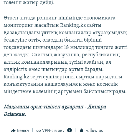
төленіп жатыр дейді.
Өткен аптада рэнкинг пішімінде экономикаға
мониторинг жасайтын Ranking.kz сайты
Қазақстандағы ұлттық компаниялар «тұрақсыздық
белдеуіне өтті», олардың биылғы бірінші
тоқсандағы шығындары 18 миллиард теңгеге жетті
деп жазды. Сайттың жазуынша, республиканың
ұлттық компанияларының түсімі азайған, ал
өндірістік емес шығындар артып барады.
Ranking.kz зерттеушілері оны сыртқы нарықтағы
конъюктураның нашарлауымен және несиелік
міндеттеме көлемінің артуымен байланыстырады.
Мақаланы орыс тілінен аударған - Динара
Әлімжан.
Бөлісу
VPN-сіз оқу
Follow us