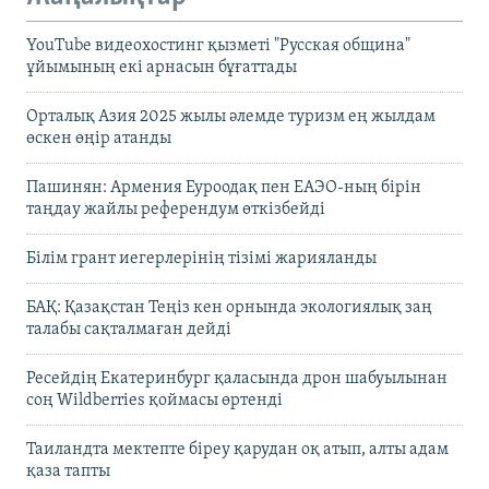
YouTube видеохостинг қызметі "Русская община"
ұйымының екі арнасын бұғаттады
Орталық Азия 2025 жылы әлемде туризм ең жылдам
өскен өңір атанды
Пашинян: Армения Еуроодақ пен ЕАЭО-ның бірін
таңдау жайлы референдум өткізбейді
Білім грант иегерлерінің тізімі жарияланды
БАҚ: Қазақстан Теңіз кен орнында экологиялық заң
талабы сақталмаған дейді
Ресейдің Екатеринбург қаласында дрон шабуылынан
соң Wildberries қоймасы өртенді
Таиландта мектепте біреу қарудан оқ атып, алты адам
қаза тапты