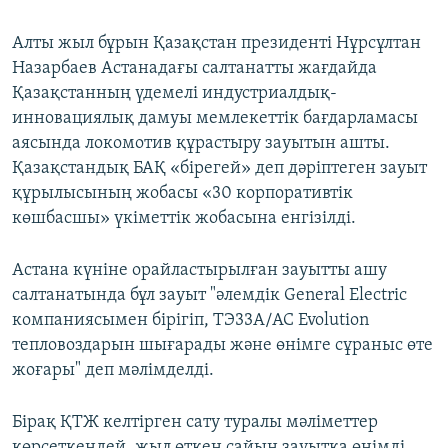
Алты жыл бұрын Қазақстан президенті Нұрсұлтан
Назарбаев Астанадағы салтанатты жағдайда
Қазақстанның үдемелі индустриалдық-
инновациялық дамуы мемлекеттік бағдарламасы
аясында локомотив құрастыру зауытын ашты.
Қазақстандық БАҚ «бірегей» деп дәріптеген зауыт
құрылысының жобасы «30 корпоративтік
көшбасшы» үкіметтік жобасына енгізілді.
Астана күніне орайластырылған зауытты ашу
салтанатында бұл зауыт "әлемдік General Electric
компаниясымен бірігіп, ТЭ33А/АС Evolution
тепловоздарын шығарады және өнімге сұраныс өте
жоғары" деп мәлімделді.
Бірақ ҚТЖ келтірген сату туралы мәліметтер
көрсеткендей, жыл өткен сайын зауытқа өнімді