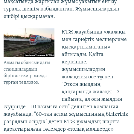
мақсатында жартылай жұмыс уақытын енгізу
туралы шешім қабылданған. Жұмысшылардың
ешбірі қысқармаған.
ҚТЖ жауабында «жалақы
мен тарифтік мөлшерлеме
қысқартылмағаны»
айтылады. Қайта
керісінше,
Алматы облысындағы
жұмысшылардың
станциялардың
бірінде темір жолда
жалақысы өсе түскен.
тұрған тепловоз.
"Өткен жылдың
қаңтарында жалақы – 7
пайызға, ал осы жылдың
сәуірінде – 10 пайызға өсті" делінген компания
жауабында. "60-тан астам жұмысшының біліктілік
разрядын өсірдік" деген ҚТЖ ұжымдық шартта
қарастырылған төлемдер «толық мөлшерде»