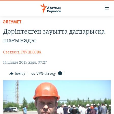
Accessibility
links
Skip
ӘЛЕУМЕТ
to
ЖАҢАЛЫҚТАР
Дәріптелген зауытта дағдарысқа
main
САЯСАТ
content
шағынады
AZATTYQTV
Skip
to
Светлана ГЛУШКОВА
ҚАҢТАР ОҚИҒАСЫ
main
14 шілде 2015 жыл, 07:27
АДАМ ҚҰҚЫҚТАРЫ
Navigation
Skip
ӘЛЕУМЕТ
Бөлісу
VPN-сіз оқу
to
ӘЛЕМ
Search
АРНАЙЫ ЖОБАЛАР
Русский