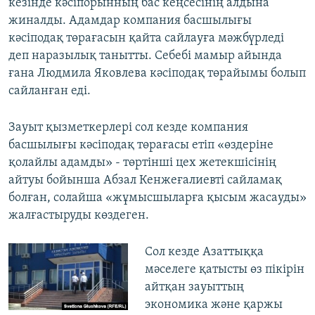
кезінде кәсіпорынның бас кеңсесінің алдына
жиналды. Адамдар компания басшылығы
кәсіподақ төрағасын қайта сайлауға мәжбүрледі
деп наразылық танытты. Себебі мамыр айында
ғана Людмила Яковлева кәсіподақ төрайымы болып
сайланған еді.
Зауыт қызметкерлері сол кезде компания
басшылығы кәсіподақ төрағасы етіп «өздеріне
қолайлы адамды» - төртінші цех жетекшісінің
айтуы бойынша Абзал Кенжеғалиевті сайламақ
болған, солайша «жұмысшыларға қысым жасауды»
жалғастыруды көздеген.
Сол кезде Азаттыққа
мәселеге қатысты өз пікірін
айтқан зауыттың
экономика және қаржы