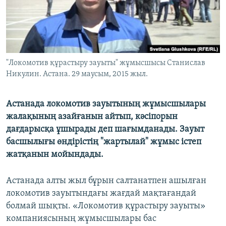
ЖАЗЫЛЫҢЫЗ
Басқа тілдерде
"Локомотив құрастыру зауыты" жұмысшысы Станислав
Никулин. Aстана. 29 маусым, 2015 жыл.
Астанада локомотив зауытының жұмысшылары
жалақының азайғанын айтып, кәсіпорын
дағдарысқа ұшырады деп шағымданады. Зауыт
басшылығы өндірістің "жартылай" жұмыс істеп
жатқанын мойындады.
Астанада алты жыл бұрын салтанатпен ашылған
локомотив зауытындағы жағдай мақтағандай
болмай шықты. «Локомотив құрастыру зауыты»
компаниясының жұмысшылары бас