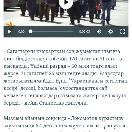
0:00
0:02:03
- Сағаттарын қысқартқан соң жұмыстан шығуға
ниет білдіргендер көбейді. 170 сағаттан 71 сағатқа
қысқарды. Үшінші разряд – 60 мың теңге алып
жүрсе, 71 сағатпен 25 мың теңге алады. Разрядтар
жоғарылатылмайды. Бұны "Украинадағы соғыстың
кесірі" деседі, болмаса "еуростандартқа сай
келмеген тепловоздар сатылмай жатыр" деп жауап
береді, - дейді Станислав Никулин.
Маусым айының соңында «Локомотив құрастыру
зауытының» 50-ден астам жұмысшысы түскі үзіліс