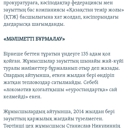
прокуратураға, кәсіподақтар федерациясы мен
зауыттың бас компаниясы «Қазақстан темір жолы»
(ҚТЖ) басшылығына хат жолдап, кәсіпорындағы
дағдарысқа шағымданды.
«МӘЛІМЕТТІ БҰРМАЛАУ»
Бірнеше беттен тұратын үндеуге 135 адам қол
қойған. Жұмысшылар зауыттың шынайы жай-күйі
туралы мәліметтер бұрмаланып отыр деп жазады.
Олардың айтуынша, өткен жылдан бері өндіріп
жатқан тепловоздар сатылмайды. Себебі
«локомотив қозғалтқышы «еуростандартқа» сай
келмейді» екен.
Жұмысшылардың айтуынша, 2014 жылдан бері
зауыттың қаржылық жағдайы түзелмеген.
Төртінші цех жұмысшысы Станислав Никулиннің