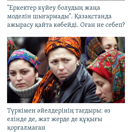
"Еркектер күйеу болудың жаңа
моделін шығармады". Қазақстанда
ажырасу қайта көбейді. Оған не себеп?
Түркімен әйелдерінің тағдыры: өз
елінде де, жат жерде де құқығы
қорғалмаған