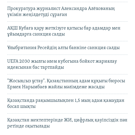
Прокуратура журналист Александра Алёхованың
үкімін жеңілдетуді сұраған
АҚШ Кубаға қару жеткізуге қатысы бар адамдар мен
ұйымдарға санкция салды
Ұлыбритания Ресейдің алты банкіне санкция салды
UEFA 2030 жылғы әлем кубогына бойкот жариялау
идеясынан бас тартпайды
"Жосықсыз ұстау". Қазақстанның адам құқығы бюросы
Ермек Нарымбаев жайлы мәлімдеме жасады
Қазақстанда рақымшылықпен 1,5 мың адам қамаудан
босап шықты
Қазақстан мектептерінде ЖИ, цифрлық қауіпсіздік пән
ретінде оқытылады