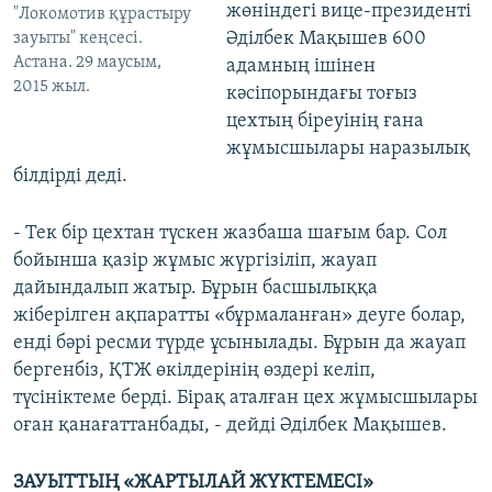
жөніндегі вице-президенті
"Локомотив құрастыру
Әділбек Мақышев 600
зауыты" кеңсесі.
Астана. 29 маусым,
адамның ішінен
2015 жыл.
кәсіпорындағы тоғыз
цехтың біреуінің ғана
жұмысшылары наразылық
білдірді деді.
- Тек бір цехтан түскен жазбаша шағым бар. Сол
бойынша қазір жұмыс жүргізіліп, жауап
дайындалып жатыр. Бұрын басшылыққа
жіберілген ақпаратты «бұрмаланған» деуге болар,
енді бәрі ресми түрде ұсынылады. Бұрын да жауап
бергенбіз, ҚТЖ өкілдерінің өздері келіп,
түсініктеме берді. Бірақ аталған цех жұмысшылары
оған қанағаттанбады, - дейді Әділбек Мақышев.
ЗАУЫТТЫҢ «ЖАРТЫЛАЙ ЖҮКТЕМЕСІ»