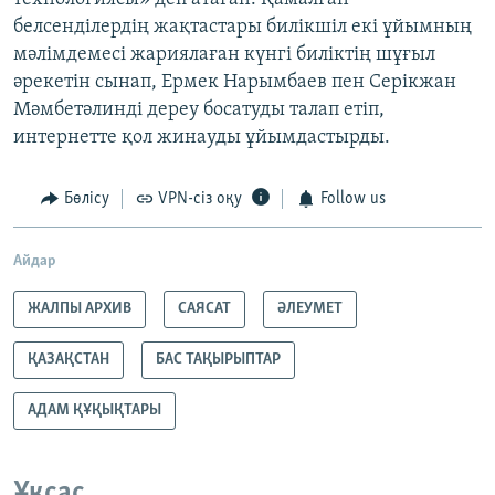
белсенділердің жақтастары билікшіл екі ұйымның
мәлімдемесі жариялаған күнгі биліктің шұғыл
әрекетін сынап, Ермек Нарымбаев пен Серікжан
Мәмбетәлинді дереу босатуды талап етіп,
интернетте қол жинауды ұйымдастырды.
Бөлісу
VPN-сіз оқу
Follow us
Айдар
ЖАЛПЫ АРХИВ
САЯСАТ
ӘЛЕУМЕТ
ҚАЗАҚСТАН
БАС ТАҚЫРЫПТАР
АДАМ ҚҰҚЫҚТАРЫ
Ұқсас