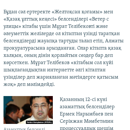
Бұдан сәл ертеректе «Желтоқсан қоғамы» мен
«Қазақ ұлттық кеңесі» белсенділері «Ветер с
улицы» кітабы үшін Мұрат Телібековті және
әлеуметтік желілерде ол кітаптан үзінді таратқан
белсенділерді жауапқа тартуды талап етіп, Алматы
прокуратурасына арызданған. Олар кітапта қазақ
халқын, оның дінін қорлайтын сөздер бар деп
көрсеткен. Мұрат Телібеков «кітабым сол күйі
шықпағандықтан интернетте әлгі кітаптан
үзінділер деп жарияланған мәтіндерге қатысым
жоқ» деп мәлімдейді.
Қазанның 12-сі күні
азаматтық белсенділер
Ермек Нарымбаев пен
Серікжан Мәмбетәлин
процессуалдық шешім
Азаматтық белсенді