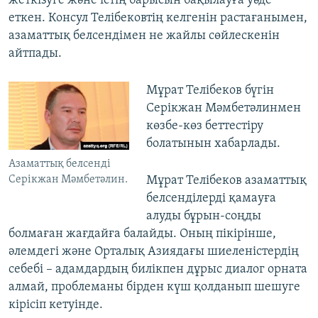
жеткізуге және істің барысын бақылауға уәде
еткен. Консул Телібековтің келгенін растағанымен,
азаматтық белсендімен не жайлы сөйлескенін
айтпады.
Мұрат Телібеков бүгін
Серікжан Мәмбетәлинмен
көзбе-көз беттестіру
болатынын хабарлады.
Азаматтық белсенді
Серікжан Мәмбетәлин.
Мұрат Телібеков азаматтық
белсенділерді қамауға
алуды бұрын-соңды
болмаған жағдайға балайды. Оның пікірінше,
әлемдегі және Орталық Азиядағы шиеленістердің
себебі – адамдардың билікпен дұрыс диалог орната
алмай, проблеманы бірден күш қолданып шешуге
кірісіп кетуінде.