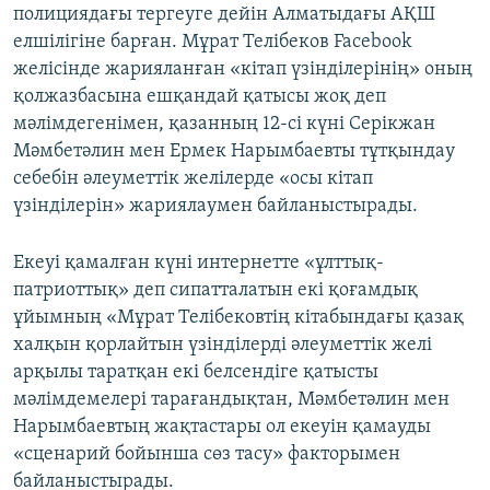
полициядағы тергеуге дейін Алматыдағы АҚШ
елшілігіне барған. Мұрат Телібеков Facebook
желісінде жарияланған «кітап үзінділерінің» оның
қолжазбасына ешқандай қатысы жоқ деп
мәлімдегенімен, қазанның 12-сі күні Серікжан
Мәмбетәлин мен Ермек Нарымбаевты тұтқындау
себебін әлеуметтік желілерде «осы кітап
үзінділерін» жариялаумен байланыстырады.
Екеуі қамалған күні интернетте «ұлттық-
патриоттық» деп сипатталатын екі қоғамдық
ұйымның «Мұрат Телібековтің кітабындағы қазақ
халқын қорлайтын үзінділерді әлеуметтік желі
арқылы таратқан екі белсендіге қатысты
мәлімдемелері тарағандықтан, Мәмбетәлин мен
Нарымбаевтың жақтастары ол екеуін қамауды
«сценарий бойынша сөз тасу» факторымен
байланыстырады.