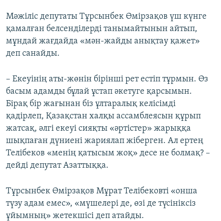
Мәжіліс депутаты Тұрсынбек Өмірзақов үш күнге
қамалған белсенділерді танымайтынын айтып,
мұндай жағдайда «мән-жайды анықтау қажет»
деп санайды.
– Екеуінің аты-жөнін бірінші рет естіп тұрмын. Өз
басым адамды бұлай ұстап әкетуге қарсымын.
Бірақ бір жағынан біз ұлтаралық келісімді
қадірлеп, Қазақстан халқы ассамблеясын құрып
жатсақ, әлгі екеуі сияқты «әртістер» жарыққа
шықпаған дүниені жариялап жіберген. Ал ертең
Телібеков «менің қатысым жоқ» десе не болмақ? –
дейді депутат Азаттыққа.
Тұрсынбек Өмірзақов Мұрат Телібековті «онша
түзу адам емес», «мүшелері де, өзі де түсініксіз
ұйымның» жетекшісі деп атайды.