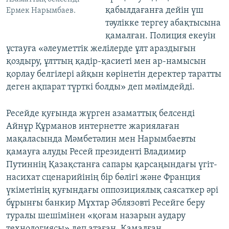
қабылдағанға дейін үш
Ермек Нарымбаев.
тәулікке тергеу абақтысына
қамалған. Полиция екеуін
ұстауға «әлеуметтік желілерде ұлт араздығын
қоздыру, ұлттың қадір-қасиеті мен ар-намысын
қорлау белгілері айқын көрінетін деректер таратты
деген ақпарат түрткі болды» деп мәлімдейді.
Ресейде қуғында жүрген азаматтық белсенді
Айнұр Құрманов интернетте жариялаған
мақаласында Мәмбетәлин мен Нарымбаевты
қамауға алуды Ресей президенті Владимир
Путиннің Қазақстанға сапары қарсаңындағы үгіт-
насихат сценарийінің бір бөлігі және Франция
үкіметінің қуғындағы оппозициялық саясаткер әрі
бұрынғы банкир Мұхтар Әблязовті Ресейге беру
туралы шешімінен «қоғам назарын аудару
технологиясы» деп атаған. Қамалған