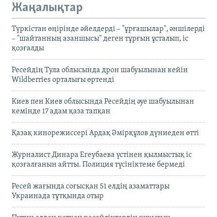
Жаңалықтар
Түркістан өңірінде әйелдерді – "ұрғашылар", әншілерді
– "шайтанның азаншысы" деген тұрғын ұсталып, іс
қозғалды
Ресейдің Тула облысында дрон шабуылынан кейін
Wildberries орталығы өртенді
Киев пен Киев облысында Ресейдің әуе шабуылынан
кемінде 17 адам қаза тапқан
Қазақ кинорежиссері Ардақ Әмірқұлов дүниеден өтті
Журналист Динара Егеубаева үстінен қылмыстық іс
қозғалғанын айтты. Полиция түсініктеме бермеді
Ресей жағында соғысқан 51 елдің азаматтары
Украинада тұтқында отыр