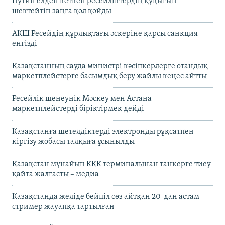
Путин елден кеткен ресейліктердің құқығын
шектейтін заңға қол қойды
АҚШ Ресейдің құрлықтағы әскеріне қарсы санкция
енгізді
Қазақстанның сауда министрі кәсіпкерлерге отандық
маркетплейстерге басымдық беру жайлы кеңес айтты
Ресейлік шенеунік Мәскеу мен Астана
маркетплейстерді біріктірмек дейді
Қазақстанға шетелдіктерді электронды рұқсатпен
кіргізу жобасы талқыға ұсынылды
Қазақстан мұнайын КҚК терминалынан танкерге тиеу
қайта жалғасты – медиа
Қазақстанда желіде бейпіл сөз айтқан 20-дан астам
стример жауапқа тартылған