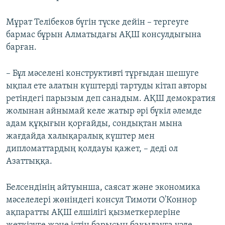
Мұрат Телібеков бүгін түске дейін – тергеуге
бармас бұрын Алматыдағы АҚШ консулдығына
барған.
– Бұл мәселені конструктивті тұрғыдан шешуге
ықпал ете алатын күштерді тартуды кітап авторы
ретіндегі парызым деп санадым. АҚШ демократия
жолынан айнымай келе жатыр әрі бүкіл әлемде
адам құқығын қорғайды, сондықтан мына
жағдайда халықаралық күштер мен
дипломаттардың қолдауы қажет, – деді ол
Азаттыққа.
Белсендінің айтуынша, саясат және экономика
мәселелері жөніндегі консул Тимоти О'Коннор
ақпаратты АҚШ елшілігі қызметкерлеріне