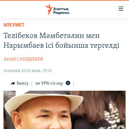
Accessibility
links
Skip
ӘЛЕУМЕТ
to
ЖАҢАЛЫҚТАР
Телібеков Мәмбетәлин мен
main
САЯСАТ
content
Нарымбаев ісі бойынша тергелді
AZATTYQTV
Skip
to
Алтай САНДЫБАЕВ
ҚАҢТАР ОҚИҒАСЫ
main
14 қазан 2015 жыл, 19:01
АДАМ ҚҰҚЫҚТАРЫ
Navigation
Skip
ӘЛЕУМЕТ
Бөлісу
VPN-сіз оқу
to
ӘЛЕМ
Search
АРНАЙЫ ЖОБАЛАР
Русский