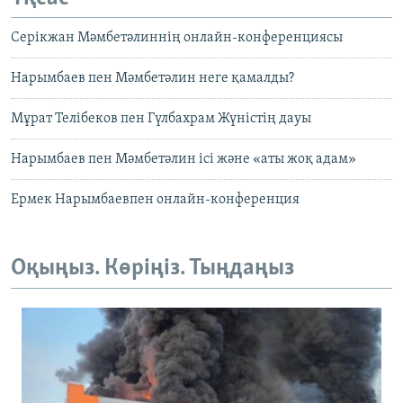
Серікжан Мәмбетәлиннің онлайн-конференциясы
Нарымбаев пен Мәмбетәлин неге қамалды?
Мұрат Телібеков пен Гүлбахрам Жүністің дауы
Нарымбаев пен Мәмбетәлин ісі және «аты жоқ адам»
Ермек Нарымбаевпен онлайн-конференция
Оқыңыз. Көріңіз. Тыңдаңыз