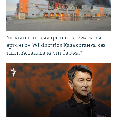
Украина соққыларынан қоймалары
өртенген Wildberries Қазақстанға көз
тікті: Астанаға қауіп бар ма?