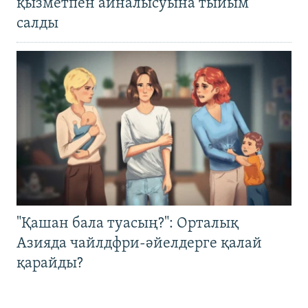
қызметпен айналысуына тыйым
салды
"Қашан бала туасың?": Орталық
Азияда чайлдфри-әйелдерге қалай
қарайды?