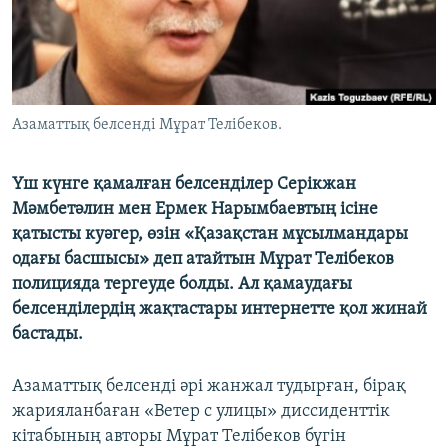
ЖАЗЫЛЫҢЫЗ
Басқа тілдерде
Азаматтық белсенді Мұрат Телібеков.
Үш күнге қамалған белсенділер Серікжан
Мәмбетәлин мен Ермек Нарымбаевтың ісіне
қатысты куәгер, өзін «Қазақстан мұсылмандары
одағы басшысы» деп атайтын Мұрат Телібеков
полицияда тергеуде болды. Ал қамаудағы
белсенділердің жақтастары интернетте қол жинай
бастады.
Азаматтық белсенді әрі жанжал тудырған, бірақ
жарияланбаған «Ветер с улицы» диссиденттік
кітабының авторы Мұрат Телібеков бүгін