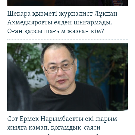
Шекара қызметі журналист Лұқпан
Ахмедияровты елден шығармады.
Оған қарсы шағым жазған кім?
Сот Ермек Нарымбаевты екі жарым
жылға қамап, қоғамдық-саяси