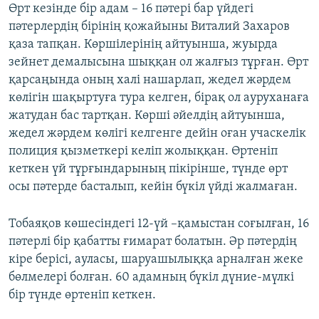
Өрт кезінде бір адам – 16 пәтері бар үйдегі
пәтерлердің бірінің қожайыны Виталий Захаров
қаза тапқан. Көршілерінің айтуынша, жуырда
зейнет демалысына шыққан ол жалғыз тұрған. Өрт
қарсаңында оның халі нашарлап, жедел жәрдем
көлігін шақыртуға тура келген, бірақ ол ауруханаға
жатудан бас тартқан. Көрші әйелдің айтуынша,
жедел жәрдем көлігі келгенге дейін оған учаскелік
полиция қызметкері келіп жолыққан. Өртеніп
кеткен үй тұрғындарының пікірінше, түнде өрт
осы пәтерде басталып, кейін бүкіл үйді жалмаған.
Тобаяқов көшесіндегі 12-үй –қамыстан соғылған, 16
пәтерлі бір қабатты ғимарат болатын. Әр пәтердің
кіре берісі, ауласы, шаруашылыққа арналған жеке
бөлмелері болған. 60 адамның бүкіл дүние-мүлкі
бір түнде өртеніп кеткен.