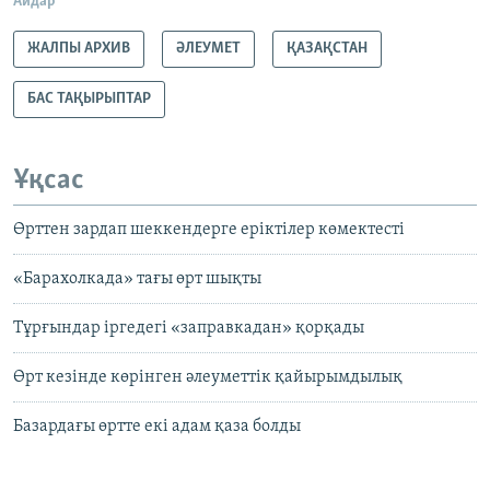
Айдар
ЖАЛПЫ АРХИВ
ӘЛЕУМЕТ
ҚАЗАҚСТАН
БАС ТАҚЫРЫПТАР
Ұқсас
Өрттен зардап шеккендерге еріктілер көмектесті
«Барахолкада» тағы өрт шықты
Тұрғындар іргедегі «заправкадан» қорқады
Өрт кезінде көрінген әлеуметтік қайырымдылық
Базардағы өртте екі адам қаза болды