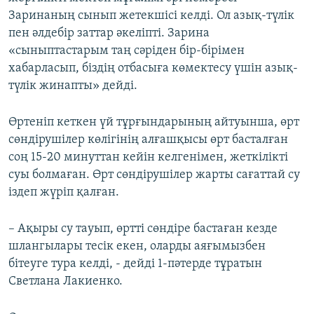
Заринаның сынып жетекшісі келді. Ол азық-түлік
пен әлдебір заттар әкеліпті. Зарина
«сыныптастарым таң сәріден бір-бірімен
хабарласып, біздің отбасыға көмектесу үшін азық-
түлік жинапты» дейді.
Өртеніп кеткен үй тұрғындарының айтуынша, өрт
сөндірушілер көлігінің алғашқысы өрт басталған
соң 15-20 минуттан кейін келгенімен, жеткілікті
суы болмаған. Өрт сөндірушілер жарты сағаттай су
іздеп жүріп қалған.
– Ақыры су тауып, өртті сөндіре бастаған кезде
шлангылары тесік екен, оларды аяғымызбен
бітеуге тура келді, - дейді 1-пәтерде тұратын
Светлана Лакиенко.