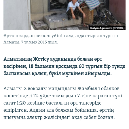
ЖАЗЫЛЫҢЫЗ
Басқа тілдерде
Өрттен зардап шеккен үйінің алдында отырған тұрғын.
Алматы, 7 тамыз 2015 жыл.
Алматының Жетісу ауданында болған өрт
кесірінен, 18 баламен қосқанда 60 тұрғын бір түнде
баспанасыз қалып, бүкіл мүлкінен айырылды.
Алматы-2 вокзалы маңындағы Жамбыл Тобаяқов
көшесіндегі 12-үйде тамыздың 7-сіне қараған түні
сағат 1:20 кезінде басталған өрт таңсәріде
өшірілген. Алдын ала болжам бойынша, өрттің
шығуына электр желісіндегі ақау себеп болған.