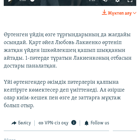
Жүктеп алу
Өртенген үйдің өзге тұрғындарының да жағдайы
осындай. Қарт әйел Любовь Лакиенко өртеніп
жатқан үйден ішкөйлекшең қашып шыққанын
айтады. 1-пәтерде тұратын Лакиенконың отбасын
достары паналатқан.
Үйі өртенгендер әкімдік пәтерлерін қалпына
келтіруге көмектесер деп үміттенеді. Ал әзірше
олар киім-кешек пен өзге де заттарға мұқтаж
болып отыр.
Бөлісу
VPN-сіз оқу
Follow us