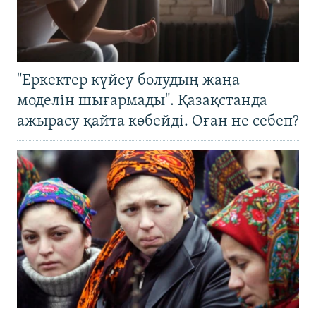
"Еркектер күйеу болудың жаңа
моделін шығармады". Қазақстанда
ажырасу қайта көбейді. Оған не себеп?