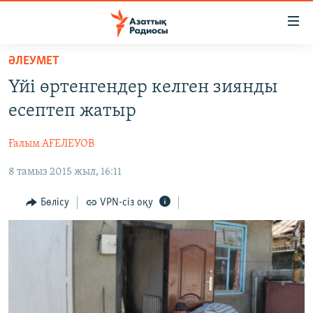
Accessibility
links
Skip
ӘЛЕУМЕТ
to
ЖАҢАЛЫҚТАР
Үйі өртенгендер келген зиянды
main
САЯСАТ
content
есептеп жатыр
AZATTYQTV
Skip
to
Ғалым АҒЕЛЕУОВ
ҚАҢТАР ОҚИҒАСЫ
main
8 тамыз 2015 жыл, 16:11
АДАМ ҚҰҚЫҚТАРЫ
Navigation
Skip
ӘЛЕУМЕТ
Бөлісу
VPN-сіз оқу
to
ӘЛЕМ
Search
АРНАЙЫ ЖОБАЛАР
Русский