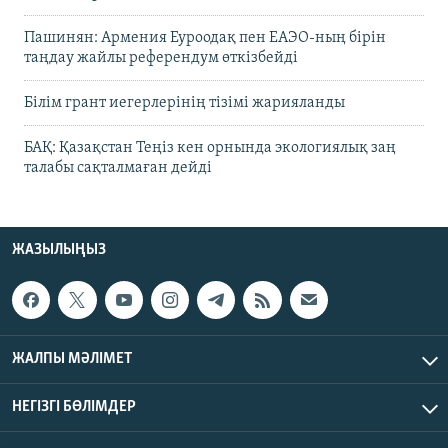
Пашинян: Армения Еуроодақ пен ЕАЭО-ның бірін
таңдау жайлы референдум өткізбейді
Білім грант иегерлерінің тізімі жарияланды
БАҚ: Қазақстан Теңіз кен орнында экологиялық заң
талабы сақталмаған дейді
ЖАЗЫЛЫҢЫЗ
ЖАЛПЫ МӘЛІМЕТ
НЕГІЗГІ БӨЛІМДЕР