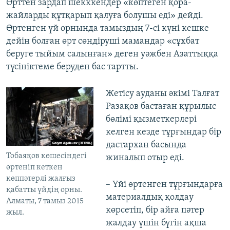
Өрттен зардап шекккендер «көптеген қора-
жайларды құтқарып қалуға болушы еді» дейді.
Өртенген үй орнында тамыздың 7-сі күні кешке
дейін болған өрт сөндіруші мамандар «сұхбат
беруге тыйым салынған» деген уәжбен Азаттыққа
түсініктеме беруден бас тартты.
Жетісу ауданы әкімі Талғат
Разақов бастаған құрылыс
бөлімі қызметкерлері
келген кезде тұрғындар бір
дастархан басында
Тобаяқов көшесіндегі
жиналып отыр еді.
өртеніп кеткен
көппәтерлі жалғыз
– Үйі өртенген тұрғындарға
қабатты үйдің орны.
материалдық қолдау
Алматы, 7 тамыз 2015
көрсетіп, бір айға пәтер
жыл.
жалдау үшін бүгін ақша