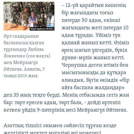
– 12-үй қарайтын көшенің
бір жағындағы тоғыз
пәтерде 50 адам, екінші
жағындағы жеті пәтерде 10
адам тұрады. Үйіміз түк
Өрт салдарынан
қалмай жанып кетті. Өзіміз
баспанасыз қалған
тұрғындар Любовь
әрең шағып үлгердік, бүкіл
Локиенко (сол жақта)
дүние-мүлік жанып кетті.
мен Мейрамгүл
Чернушка деген итіміз бен
Әйтиева. Алматы, 7
мысығымызды да құтқара
тамыз 2015 жыл.
алмадық. Бүгін әкімдік «бір
айға баспана жалдаңдар»
деп 35 мың теңге берді. Менің отбасымда сегіз жан
бар: төрт ересек адам, төрт бала, - дейді өртеніп
кеткен үйдің 9-пәтерінің иесі Мейрамгүл Әйтиева.
Азаттық тілшісі онымен сөйлесіп тұрған кезде
жергілікті мектеп мұғалімі әрі немересі