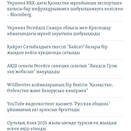
Украина КҚК-дағы Қазақстан мұнайының экспортына
қатысы бар инфрақұрылымға шабуылдамауға келіскен
– Bloomberg
Украина Ресейдің Самара облысы мен Краснодар
аймағындағы мұнай зауытына шабуылдады
Қайрат Сатыбалдыға тиесілі "Байсат" базары бір
жылдан кейін аукционда сатылды
АҚШ сенаты Ресейге санкция салатын "Линдси Грэм
заң жобасын" мақұлдады
Wildberries қоймаларының бір бөлігін "Қазақстан,
Өзбекстан және Беларуське көшірмек"
YouTube видеохостинг қызметі "Русская община"
ұйымының екі арнасын бұғаттады
Орталық Азия 2025 жылы әлемде туризм ең жылдам
өскен өңір атанды