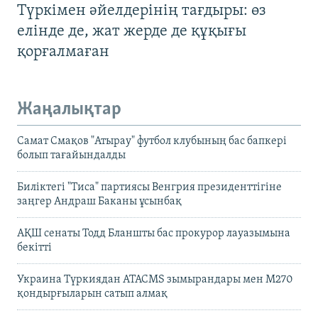
Түркімен әйелдерінің тағдыры: өз
елінде де, жат жерде де құқығы
қорғалмаған
Жаңалықтар
Самат Смақов "Атырау" футбол клубының бас бапкері
болып тағайындалды
Биліктегі "Тиса" партиясы Венгрия президенттігіне
заңгер Андраш Баканы ұсынбақ
АҚШ сенаты Тодд Бланшты бас прокурор лауазымына
бекітті
Украина Түркиядан ATACMS зымырандары мен M270
қондырғыларын сатып алмақ