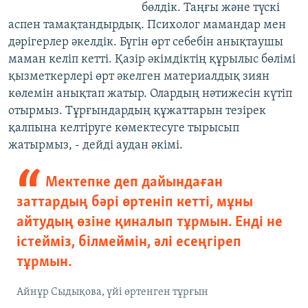
бөлдік. Таңғы және түскі
аспен тамақтандырдық. Психолог мамандар мен
дәрігерлер әкелдік. Бүгін өрт себебін анықтаушы
маман келіп кетті. Қазір әкімдіктің құрылыс бөлімі
қызметкерлері өрт әкелген материалдық зиян
көлемін анықтап жатыр. Олардың нәтижесін күтіп
отырмыз. Тұрғындардың құжаттарын тезірек
қалпына келтіруге көмектесуге тырысып
жатырмыз, - дейді аудан әкімі.
Мектепке деп дайындаған
заттардың бәрі өртеніп кетті, мұны
айтудың өзіне қиналып тұрмын. Енді не
істейміз, білмеймін, әлі есеңгіреп
тұрмын.
Айнұр Сыдықова, үйі өртенген тұрғын