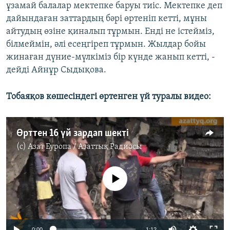
ұзамай балалар мектепке баруы тиіс. Мектепке деп
дайындаған заттардың бәрі өртеніп кетті, мұны
айтудың өзіне қиналып тұрмын. Енді не істейміз,
білмеймін, әлі есеңгіреп тұрмын. Жылдар бойы
жинаған дүние-мүлкіміз бір күнде жанып кетті, -
дейді Айнұр Сыдықова.
Тобаяқов көшесіндегі өртенген үй туралы видео:
Өрттен 16 үй зардап шекті
(c)
Азат Еуропа / Азаттық Радиосы
No media source currently available
0:00
1:12