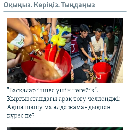
Оқыңыз. Көріңіз. Тыңдаңыз
"Басқалар ішпес үшін төгейік".
Қырғызстандағы арақ төгу челленджі:
Ақша шашу ма әлде жамандықпен
күрес пе?