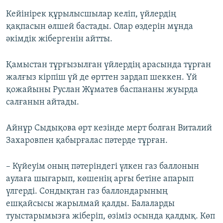
Кейінірек құрылысшылар келіп, үйлердің
қақпасын өлшей бастады. Олар өздерін мұнда
әкімдік жібергенін айтты.
Қамыстан тұрғызылған үйлердің арасында тұрған
жалғыз кірпіш үй де өрттен зардап шеккен. Үй
қожайыны Руслан Жұматев баспананы жуырда
салғанын айтады.
Айнұр Сыдықова өрт кезінде мерт болған Виталий
Захаровпен қабырғалас пәтерде тұрған.
– Күйеуім оның пәтеріндегі үлкен газ баллонын
аулаға шығарып, көшенің арғы бетіне апарып
үлгерді. Сондықтан газ баллондарының
ешқайсысы жарылмай қалды. Балаларды
туыстарымызға жіберіп, өзіміз осында қалдық. Көп