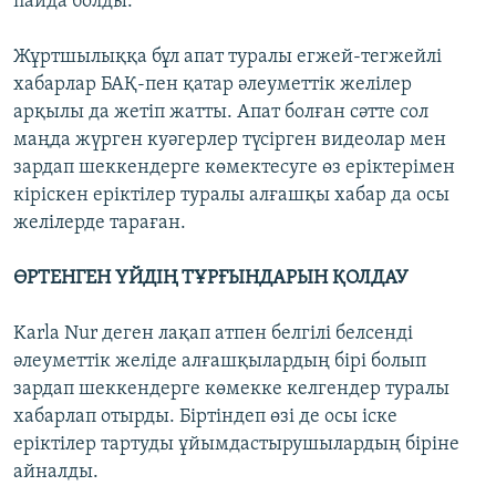
пайда болды.
Жұртшылыққа бұл апат туралы егжей-тегжейлі
хабарлар БАҚ-пен қатар әлеуметтік желілер
арқылы да жетіп жатты. Апат болған сәтте сол
маңда жүрген куәгерлер түсірген видеолар мен
зардап шеккендерге көмектесуге өз еріктерімен
кіріскен еріктілер туралы алғашқы хабар да осы
желілерде тараған.
ӨРТЕНГЕН ҮЙДІҢ ТҰРҒЫНДАРЫН ҚОЛДАУ
Karla Nur деген лақап атпен белгілі белсенді
әлеуметтік желіде алғашқылардың бірі болып
зардап шеккендерге көмекке келгендер туралы
хабарлап отырды. Біртіндеп өзі де осы іске
еріктілер тартуды ұйымдастырушылардың біріне
айналды.