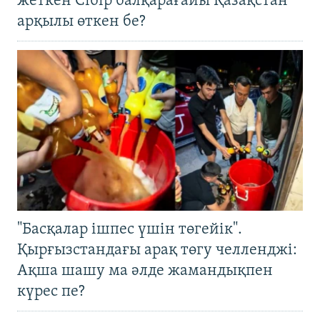
жеткен Сібір балқарағайы Қазақстан
арқылы өткен бе?
"Басқалар ішпес үшін төгейік".
Қырғызстандағы арақ төгу челленджі:
Ақша шашу ма әлде жамандықпен
күрес пе?