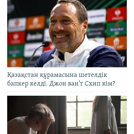
Қазақстан құрамасына шетелдік
бапкер келді. Джон ван’т Схип кім?