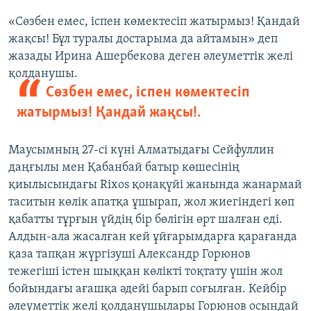
«Сөзбен емес, іспен көмектесіп жатырмыз! Қандай
жақсы! Бұл туралы достарыма да айтамын» деп
жазады Ирина Ашербекова деген әлеуметтік желі
қолданушы.
Сөзбен емес, іспен көмектесіп
жатырмыз! Қандай жақсы!.
Маусымның 27-сі күні Алматыдағы Сейфуллин
даңғылы мен Қабанбай батыр көшесінің
қиылысындағы Rixos қонақүйі жанында жанармай
таситын көлік апатқа ұшырап, жол жиегіндегі көп
қабатты тұрғын үйдің бір бөлігін өрт шалған еді.
Алдын-ала жасалған кей ұйғарымдарға қарағанда
қаза тапқан жүргізуші Александр Горюнов
тежегіші істен шыққан көлікті тоқтату үшін жол
бойындағы ағашқа әдейі барып соғылған. Кейбір
әлеуметтік желі қолданушылары Горюнов осындай