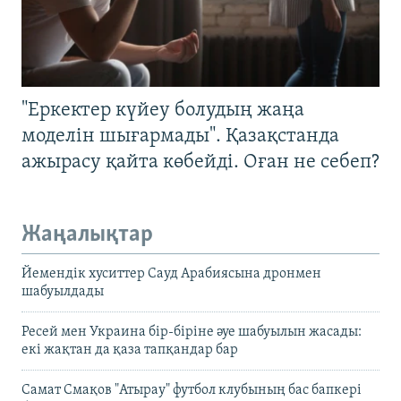
"Еркектер күйеу болудың жаңа
моделін шығармады". Қазақстанда
ажырасу қайта көбейді. Оған не себеп?
Жаңалықтар
Йемендік хуситтер Сауд Арабиясына дронмен
шабуылдады
Ресей мен Украина бір-біріне әуе шабуылын жасады:
екі жақтан да қаза тапқандар бар
Самат Смақов "Атырау" футбол клубының бас бапкері