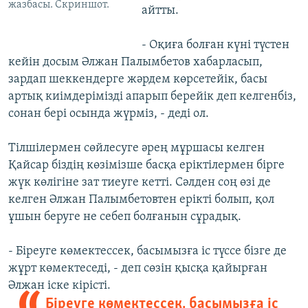
жазбасы. Скриншот.
айтты.
- Оқиға болған күні түстен
кейін досым Әлжан Палымбетов хабарласып,
зардап шеккендерге жәрдем көрсетейік, басы
артық киімдерімізді апарып берейік деп келгенбіз,
сонан бері осында жүрміз, - деді ол.
Тілшілермен сөйлесуге әрең мұршасы келген
Қайсар біздің көзімізше басқа еріктілермен бірге
жүк көлігіне зат тиеуге кетті. Сәлден соң өзі де
келген Әлжан Палымбетовтен ерікті болып, қол
ұшын беруге не себеп болғанын сұрадық.
- Біреуге көмектессек, басымызға іс түссе бізге де
жұрт көмектеседі, - деп сөзін қысқа қайырған
Әлжан іске кірісті.
Біреуге көмектессек, басымызға іс