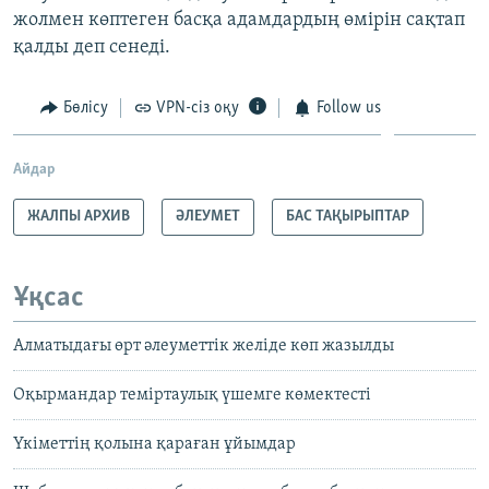
жолмен көптеген басқа адамдардың өмірін сақтап
қалды деп сенеді.
Бөлісу
VPN-сіз оқу
Follow us
Айдар
ЖАЛПЫ АРХИВ
ӘЛЕУМЕТ
БАС ТАҚЫРЫПТАР
Ұқсас
Алматыдағы өрт әлеуметтік желіде көп жазылды
Оқырмандар теміртаулық үшемге көмектесті
Үкіметтің қолына қараған ұйымдар