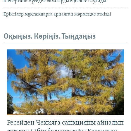
Шеберхана мүгедек балаларды еңбекке баулиды
Еріктілер мұқтаждарға арналған жәрмеңке өткізді
Оқыңыз. Көріңіз. Тыңдаңыз
Ресейден Чехияға санкцияны айналып