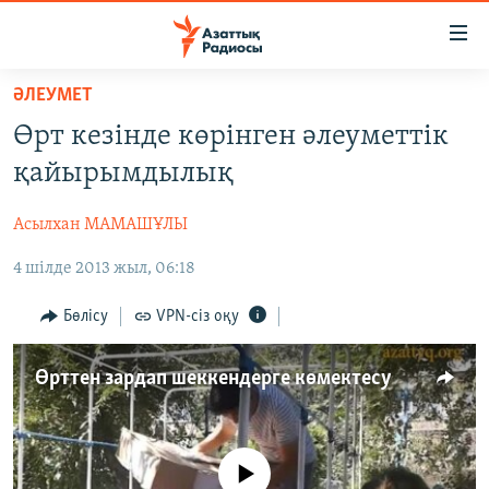
Accessibility
links
Skip
ӘЛЕУМЕТ
to
ЖАҢАЛЫҚТАР
Өрт кезінде көрінген әлеуметтік
main
САЯСАТ
content
қайырымдылық
AZATTYQTV
Skip
to
Асылхан МАМАШҰЛЫ
ҚАҢТАР ОҚИҒАСЫ
main
4 шілде 2013 жыл, 06:18
АДАМ ҚҰҚЫҚТАРЫ
Navigation
Skip
ӘЛЕУМЕТ
Бөлісу
VPN-сіз оқу
to
ӘЛЕМ
Search
Өрттен зардап шеккендерге көмектесу
АРНАЙЫ ЖОБАЛАР
Русский
No media source currently available