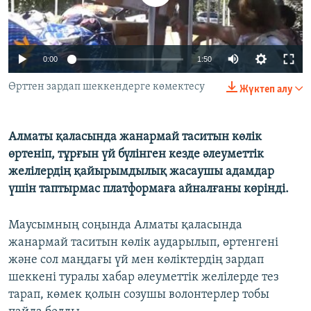
ЖАЗЫЛЫҢЫЗ
0:00
1:50
Басқа тілдерде
Өрттен зардап шеккендерге көмектесу
Жүктеп алу
Алматы қаласында жанармай таситын көлік
өртеніп, тұрғын үй бүлінген кезде әлеуметтік
желілердің қайырымдылық жасаушы адамдар
үшін таптырмас платформаға айналғаны көрінді.
Маусымның соңында Алматы қаласында
жанармай таситын көлік аударылып, өртенгені
және сол маңдағы үй мен көліктердің зардап
шеккені туралы хабар әлеуметтік желілерде тез
тарап, көмек қолын созушы волонтерлер тобы