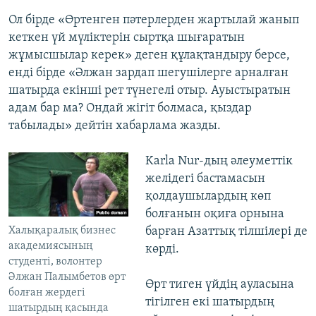
Ол бірде «Өртенген пәтерлерден жартылай жанып
кеткен үй мүліктерін сыртқа шығаратын
жұмысшылар керек» деген құлақтандыру берсе,
енді бірде «Әлжан зардап шегушілерге арналған
шатырда екінші рет түнегелі отыр. Ауыстыратын
адам бар ма? Ондай жігіт болмаса, қыздар
табылады» дейтін хабарлама жазды.
​Karla Nur-дың әлеуметтік
желідегі бастамасын
қолдаушылардың көп
болғанын оқиға орнына
Халықаралық бизнес
барған Азаттық тілшілері де
академиясының
көрді.
студенті, волонтер
Әлжан Палымбетов өрт
Өрт тиген үйдің ауласына
болған жердегі
тігілген екі шатырдың
шатырдың қасында