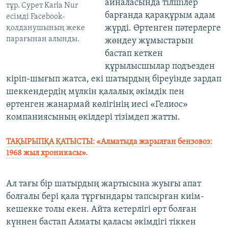
айналасында тілшілер
тұр. Сурет Karla Nur
барғанда қарақұрым адам
есімді Facebook-
жүрді. Өртенген пәтерлерге
қолданушының жеке
парағынан алынды.
жөндеу жұмыстарын
бастап кеткен
құрылысшылар подъезден
кіріп-шығып жатса, екі шатырдың біреуінде зардап
шеккендердің мүлкін қалалық әкімдік пен
өртенген жанармай көлігінің иесі «Гелиос»
компаниясының өкілдері тізімдеп жатты.
ТАҚЫРЫПҚА ҚАТЫСТЫ: «Алматыда жарылған бензовоз:
1968 жыл хроникасы».
Ал тағы бір шатырдың жартысына жуығы апат
болғалы бері қала тұрғындары тапсырған киім-
кешекке толы екен. Айта кетерлігі өрт болған
күннен бастап Алматы қаласы әкімдігі тіккен