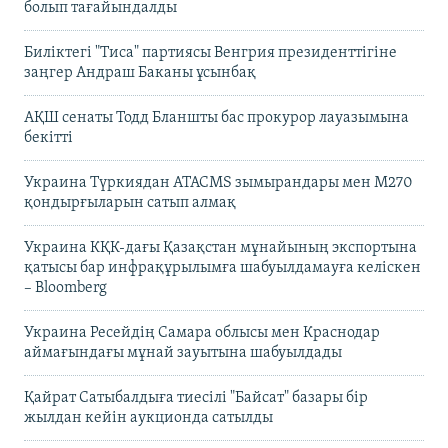
болып тағайындалды
Биліктегі "Тиса" партиясы Венгрия президенттігіне
заңгер Андраш Баканы ұсынбақ
АҚШ сенаты Тодд Бланшты бас прокурор лауазымына
бекітті
Украина Түркиядан ATACMS зымырандары мен M270
қондырғыларын сатып алмақ
Украина КҚК-дағы Қазақстан мұнайының экспортына
қатысы бар инфрақұрылымға шабуылдамауға келіскен
– Bloomberg
Украина Ресейдің Самара облысы мен Краснодар
аймағындағы мұнай зауытына шабуылдады
Қайрат Сатыбалдыға тиесілі "Байсат" базары бір
жылдан кейін аукционда сатылды