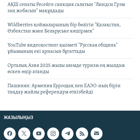
АҚШ сенаты Ресейге санкция салатын "Линдси Грэм
заң жобасын" мақұлдады
Wildberries қоймаларының бір бөлігін "Қазақстан,
Өзбекстан және Беларуське көшірмек"
YouTube видеохостинг қызметі "Русская община"
ұйымының екі арнасын бұғаттады
Орталық Азия 2025 жылы әлемде туризм ең жылдам
өскен өңір атанды
Пашинян: Армения Еуроодақ пен ЕАЭО-ның бірін
таңдау жайлы референдум өткізбейді
ЖАЗЫЛЫҢЫЗ