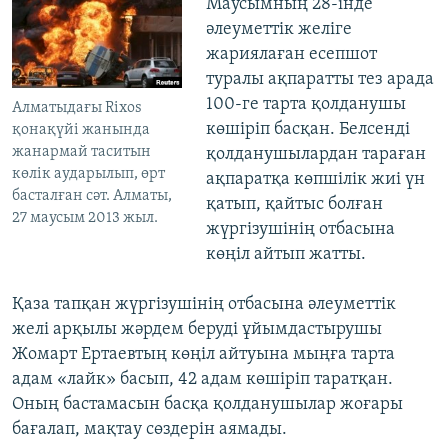
​Маусымның 28-інде
әлеуметтік желіге
жариялаған есепшот
туралы ақпаратты тез арада
100-ге тарта қолданушы
Алматыдағы Rixos
көшіріп басқан. Белсенді
қонақүйі жанында
жанармай таситын
қолданушылардан тараған
көлік аударылып, өрт
ақпаратқа көпшілік жиі үн
басталған сәт. Алматы,
қатып, қайтыс болған
27 маусым 2013 жыл.
жүргізушінің отбасына
көңіл айтып жатты.
Қаза тапқан жүргізушінің отбасына әлеуметтік
желі арқылы жәрдем беруді ұйымдастырушы
Жомарт Ертаевтың көңіл айтуына мыңға тарта
адам «лайк» басып, 42 адам көшіріп таратқан.
Оның бастамасын басқа қолданушылар жоғары
бағалап, мақтау сөздерін аямады.