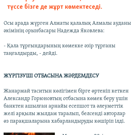
түссе бізге де жұрт көмектеседі.
Осы арада жүрген Алматы қалалық Алмалы ауданы
әкімінің орынбасары Надежда Яковлева:
- Қала тұрғындарының көмекке әзір тұрғаны
таңғалдырды, - дейді.
ЖҮРГІЗУШІ ОТБАСЫНА ЖӘРДЕМДЕСУ
Жанармай таситын көлігімен бірге өртеніп кеткен
Александр Горюновтың отбасына көмек беру үшін
банктен ашылған арнайы есепшот та әлеуметтік
желі арқылы жылдам таралып, белсенді авторлар
өз парақшаларына хабарландыруды көшіріп ілді.