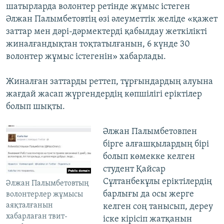
шатырларда волонтер ретінде жұмыс істеген
Әлжан Палымбетовтің өзі әлеуметтік желіде «қажет
заттар мен дәрі-дәрмектерді қабылдау жеткілікті
жиналғандықтан тоқтатылғанын, 6 күнде 30
волонтер жұмыс істегенін» хабарлады.
Жиналған заттарды реттеп, тұрғындардың алуына
жағдай жасап жүргендердің көпшілігі еріктілер
болып шықты.
Әлжан Палымбетовпен
бірге алғашқылардың бірі
болып көмекке келген
студент Қайсар
Сұлтанбекұлы еріктілердің
Әлжан Палымбетовтың
барлығы да осы жерге
волонтерлер жұмысы
аяқталғанын
келген соң танысып, дереу
хабарлаған твит-
іске кірісіп жатқанын