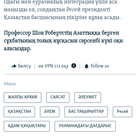
Одағы мен еуразиялық интеграция үшін аса
маңызды ел, сондықтан Ресей президенті
Қазақстан басшысының пікіріне құлақ асады.
Профессор Шон Робертстің Азаттыққа берген
сұхбатының толық нұсқасын сәрсенбі күні оқи
аласыздар.
Бөлісу
VPN-сіз оқу
Follow us
Айдар
ЖАЛПЫ АРХИВ
САЯСАТ
ӘЛЕУМЕТ
ҚАЗАҚСТАН
ӘЛЕМ
БАС ТАҚЫРЫПТАР
Ресей
АДАМ ҚҰҚЫҚТАРЫ
УКРАИНАДАҒЫ ДАҒДАРЫС