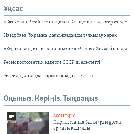
Ұқсас
«Батыстың Ресейге санкциясы Қазақстанға да әсер етеді»
Назарбаев: Украина-дағы жағдайды талқылау керек
«Еуразиялық интеграцияны» тежей тұру айтыла бастады
Ресей постсоветтік елдерге СССР-ді елестетті
Ресейдің «отандастарын» қолдау саясаты
Оқыңыз. Көріңіз. Тыңдаңыз
AZATTYQTV
Қырғызстанда балаларды ұрған
ер адам қамалды