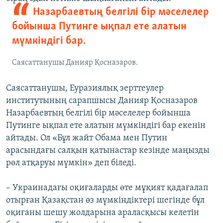
Назарбаевтың белгілі бір мәселелер
бойынша Путинге ықпал ете алатын
мүмкіндігі бар.
Саясаттанушы Данияр Қосназаров.
Саясаттанушы, Еуразиялық зерттеулер
институтының сарапшысы Данияр Қосназаров
Назарбаевтың белгілі бір мәселелер бойынша
Путинге ықпал ете алатын мүмкіндігі бар екенін
айтады. Ол «Бұл жайт Обама мен Путин
арасындағы салқын қатынастар кезінде маңызды
рөл атқаруы мүмкін» деп біледі.
– Украинадағы оқиғаларды өте мұқият қадағалап
отырған Қазақстан өз мүмкіндіктері шегінде бұл
оқиғаны шешу жолдарына араласқысы келетін