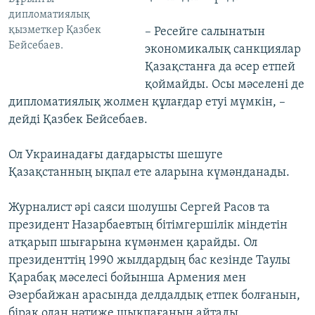
дипломатиялық
қызметкер Қазбек
– Ресейге салынатын
Бейсебаев.
экономикалық санкциялар
Қазақстанға да әсер етпей
қоймайды. Осы мәселені де
дипломатиялық жолмен құлағдар етуі мүмкін, –
дейді Қазбек Бейсебаев.
Ол Украинадағы дағдарысты шешуге
Қазақстанның ықпал ете аларына күмәнданады.
Журналист әрі саяси шолушы Сергей Расов та
президент Назарбаевтың бітімгершілік міндетін
атқарып шығарына күмәнмен қарайды. Ол
президенттің 1990 жылдардың бас кезінде Таулы
Қарабақ мәселесі бойынша Армения мен
Әзербайжан арасында делдалдық етпек болғанын,
бірақ одан нәтиже шықпағанын айтады.