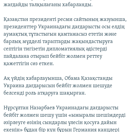
жағдайды талқылағаны хабарланды.
Қазақстан президенті ресми сайтының жазуынша,
президенттер Украинадағы дағдарысты осы елдің
аумақтық тұтастығын қамтамасыз ететін және
барлық мүдделі тараптарды жақындастыруға
септігін тигізетін дипломатиялық әдістерді
пайдалана отырып бейбіт жолмен реттеу
қажеттігін сөз еткен.
Ақ үйдің хабарлауынша, Обама Қазақстанды
Украина дағдарысын бейбіт жолмен шешуде
белсенді роль атқаруға шақырған.
Нұрсұлтан Назарбаев Украинадағы дағдарысты
бейбіт жолмен шешу үшін «ымыралы шешімдерді
әзірлеуге өзінің сындарлы үлесін қосуға дайын
екенін» бұдан бір күн бұрын Германия канцлері