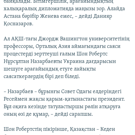
байқалады. Бітімгершілік, арағайындықтың
халықаралық дипломатияда маңызы зор. Алайда
Астана бәрібір Женева емес, – дейді Данияр
Қосназаров.
Ал АҚШ-тағы Джордж Вашингтон университетінің
профессоры, Орталық Азия аймағындағы саяси
процестерді зерттеуші ғалым Шон Робертс
Нұрсұлтан Назарбаевты Украина дағдарысын
шешуге арағайындық етуге лайықты
саясаткерлердің бірі деп біледі.
– Назарбаев – бұрынғы Совет Одағы елдеріндегі
Ресеймен жақсы қарым-қатынастағы президент.
Бұл оқиға кезінде татуластыршы рөлін атқаруға
оның өзі де құмар, – дейді сарапшы.
Шон Робертстің пікірінше, Қазақстан – Кеден