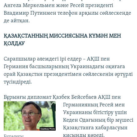
Ангела Меркельмен және Ресей президенті
Владимир Путинмен телефон арқылы сөйлескенде
де айтқан.
ҚАЗАҚСТАННЫҢ МИССИЯСЫНА КҮМӘН МЕН
ҚОЛДАУ
Сарапшылар әлемдегі ірі елдер – АҚШ пен
Германия басшыларының Украинадағы оқиғаға
орай Қазақстан президентімен сөйлескенін әртүрлі
түсіндіреді.
Бұрынғы дипломат Қазбек Бейсебаев АҚШ пен
Германияның Ресей мен
Украинаны бітістіру үшін
Кеден Одағының бір мүшесі
Қазақстанға хабарласуын
қисынды көреді.
Бұрынғы