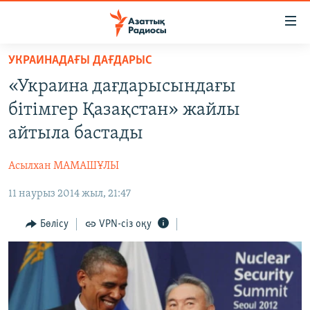
Accessibility
links
Skip
УКРАИНАДАҒЫ ДАҒДАРЫС
to
ЖАҢАЛЫҚТАР
«Украина дағдарысындағы
main
САЯСАТ
content
бітімгер Қазақстан» жайлы
AZATTYQTV
Skip
айтыла бастады
to
ҚАҢТАР ОҚИҒАСЫ
main
Асылхан МАМАШҰЛЫ
АДАМ ҚҰҚЫҚТАРЫ
Navigation
Skip
11 наурыз 2014 жыл, 21:47
ӘЛЕУМЕТ
to
ӘЛЕМ
Бөлісу
VPN-сіз оқу
Search
АРНАЙЫ ЖОБАЛАР
Русский