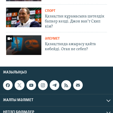
СПОРТ
Қазақстан құрамасына шетелдік
бапкер келді. Джон ван’т Схип
кім?
ӘЛЕУМЕТ
Қазақстанда ажырасу қайта
көбейді. Оған не себеп?
ЖАЗЫЛЫҢЫЗ
ЖАЛПЫ МӘЛІМЕТ
НЕГІЗГІ БӨЛІМДЕР