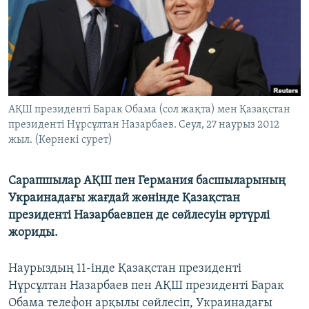
ЖАЗЫЛЫҢЫЗ
Басқа тілдерде
АҚШ президенті Барак Обама (сол жақта) мен Қазақстан
президенті Нұрсұлтан Назарбаев. Сеул, 27 наурыз 2012
жыл. (Көрнекі сурет)
Сарапшылар АҚШ пен Германия басшыларының
Украинадағы жағдай жөнінде Қазақстан
президенті Назарбаевпен де сөйлесуін әртүрлі
жориды.
Наурыздың 11-інде Қазақстан президенті
Нұрсұлтан Назарбаев пен АҚШ президенті Барак
Обама телефон арқылы сөйлесіп, Украинадағы