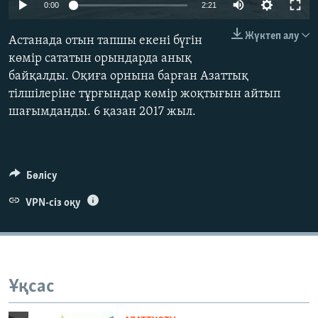
0:00
2:21
ЖАЗЫЛЫҢЫЗ
Жүктеп алу
Астанада отын тапшы екені бүгін
көмір сататын орындарда анық
байқалды. Оқиға орнына барған Азаттық
Басқа тілдерде
тілшілеріне тұрғындар көмір жоқтығын айтып
шағымданды. 6 қазан 2017 жыл.
Бөлісу
VPN-сіз оқу
Ұқсас