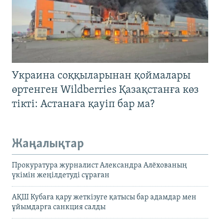
Украина соққыларынан қоймалары
өртенген Wildberries Қазақстанға көз
тікті: Астанаға қауіп бар ма?
Жаңалықтар
Прокуратура журналист Александра Алёхованың
үкімін жеңілдетуді сұраған
АҚШ Кубаға қару жеткізуге қатысы бар адамдар мен
ұйымдарға санкция салды