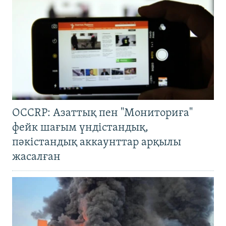
OCCRP: Азаттық пен "Мониториға"
фейк шағым үндістандық,
пәкістандық аккаунттар арқылы
жасалған