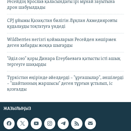
Ресейдің Ярослав қаласындағы ірі мұнай зауытына
дрон шабуылдады
CPJ ұйымы Қазақстан билігін Лұқпан Ахмедияровты
қудалауды тоқтатуға үндеді
Wildberries негізгі қоймаларын Ресейден көшірмек
деген хабарды жоққа шығарды
"Әділ сөз" қоры Динара Егеубаеваға қатысты істі ашық
тергеуге шақырды
Түркістан өңірінде әйелдерді – "ұрғашылар", әншілерді
– "шайтанның жаршысы" деген тұрғын ұсталып, іс
қозғалды
ЖАЗЫЛЫҢЫЗ