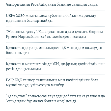
Ұлыбритания Ресейдің алты банкіне санкция салды
UEFA 2030 жылғы әлем кубогына бойкот жариялау
идеясынан бас тартпайды
"Жосықсыз ұстау". Қазақстанның адам құқығы бюросы
Ермек Нарымбаев жайлы мәлімдеме жасады
Қазақстанда рақымшылықпен 1,5 мың адам қамаудан
босап шықты
Қазақстан мектептерінде ЖИ, цифрлық қауіпсіздік пән
ретінде оқытылады
БАҚ: КҚК танкер тапшылығы мен қауіпсіздікке бола
мұнай тиеуді үзіп-созуға мәжбүр
"Қазақстан" арнасы сайлауалды дебаттағы сауалнамада
"ешқандай бұрмалау болған жоқ" дейді