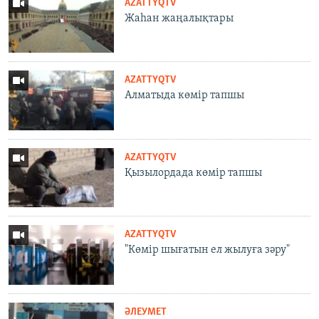
AZATTYQTV
Жаһан жаңалықтары
AZATTYQTV
Алматыда көмір тапшы
AZATTYQTV
Қызылордада көмір тапшы
AZATTYQTV
"Көмір шығатын ел жылуға зәру"
ӘЛЕУМЕТ