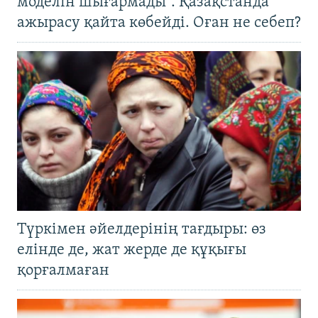
моделін шығармады". Қазақстанда
ажырасу қайта көбейді. Оған не себеп?
Түркімен әйелдерінің тағдыры: өз
елінде де, жат жерде де құқығы
қорғалмаған