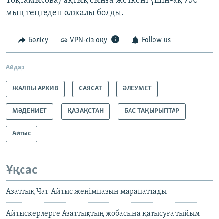
Тоқтамысова) ақтық сынға жеткені үшін-ақ 750
мың теңгеден олжалы болды.
Бөлісу
VPN-сіз оқу
Follow us
Айдар
ЖАЛПЫ АРХИВ
САЯСАТ
ӘЛЕУМЕТ
МӘДЕНИЕТ
ҚАЗАҚСТАН
БАС ТАҚЫРЫПТАР
Айтыс
Ұқсас
Азаттық Чат-Айтыс жеңімпазын марапаттады
Айтыскерлерге Азаттықтың жобасына қатысуға тыйым