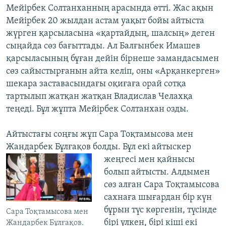
Мейірбек Солтанханның арасында өтті. Жас ақын
Мейірбек 20 жылдан астам уақыт бойы айтыста
жүрген қарсыласына «қартайдың, шалсың» деген
сыңайда сөз бағыттады. Ал Балғынбек Имашев
қарсыласының бұған дейін бірнеше замандасымен
сөз сайыстырғанын айта келіп, оны «Арқанкерген»
шекара заставасындағы оқиғаға орай сотқа
тартылып жатқан жатқан Владислав Челахқа
теңеді. Бұл жұпта Мейірбек Солтанхан озды.
Айтыстағы соңғы жұп Сара Тоқтамысова мен
Жандарбек Бұлғақов болды. Бұл екі
айтыскер
жеңгесі мен қайнысы
болып айтысты. Алдымен
сөз алған Сара Тоқтамысова
сахнаға шығардан бір күн
бұрын түс көргенін, түсінде
Сара Тоқтамысова мен
бірі үлкен, бірі кіші екі
Жандарбек Бұлғақов.