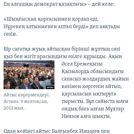
Ең алғашқы демократ қазақтағы» – дей келе:
«Шыңғысхан қорғасынмен қорлап еді,
Нұрекең алтынменен аптап берді» деп аяқтады
сөзін.
Бір сағатқа жуық айтысқан бірінші жұптың сөзі
қыз бен жігіт арасындағы әзілге
құрылды. Ақын
Әсел Ережеқызы
Қызылорда облысындағы
сапасыз жолдардың жайын
көзімен көргенін айтып,
қарсыласын ықтыруға
Айтыс көрермендері.
тырысты. Бұл сайыста ылғи
Астана. 9 желтоқсан,
2012 жыл.
ондық баға алған Мұхтар
Ниязов алға шықты.
Одан кейінгі айтыс Балғынбек Имашев пен