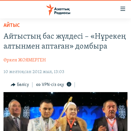
Accessibility
links
Skip
АЙТЫС
to
ЖАҢАЛЫҚТАР
Айтыстың бас жүлдесі – «Нұрекең
main
САЯСАТ
content
алтынмен аптаған» домбыра
AZATTYQTV
Skip
to
Өркен ЖОЯМЕРГЕН
ҚАҢТАР ОҚИҒАСЫ
main
10 желтоқсан 2012 жыл, 13:03
АДАМ ҚҰҚЫҚТАРЫ
Navigation
Skip
ӘЛЕУМЕТ
Бөлісу
VPN-сіз оқу
to
ӘЛЕМ
Search
АРНАЙЫ ЖОБАЛАР
Русский