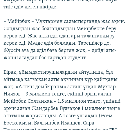
тиіс еді» деген пікірде.
– Мейірбек – Мұхтармен салыстырғанда жас ақын.
Сондықтан жас болғандықтан Мейірбекке беру
керек еді. Жас ақынды одан ары талаптандыру
керек еді. Мүлде әділ болмады. Төрешілер де,
Жүрсін аға да әділ баға берген жоқ, – дейді аты-
жөнін атаудан бас тартқан студент.
Бірақ, ұйымдастырушылардың айтуынша, бұл
айтысқа қатысқан алты ақынның құр қайтқаны
жоқ. «Алтын домбыраны» алғаш ұтқан Мұхтар
Ниязов – 3 миллион теңге, екінші орын алған
Мейірбек Солтанхан – 1,5 миллион теңге, үшінші
орын алған Жандарбек Бұлғақов 1 миллион теңге
алатыны жарияланды. Ал өзге үш ақын (Әсем
Ережеқызы, Балғынбек Имашев, Сара