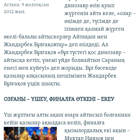
Астана. 9 желтоқсан
динозавр өзін қуып
2012 жыл.
жүргенін айта келе, «олар –
өңімде де, түсімде де
ізімнен қалмай жүрген
әкелі-балалы айтыскерлер Айтақын мен
Жандарбек Бұлғақовтар» деп әзілдеді. Ал
Жандарбек Бұлғақов «бұл түстегі қос динозавр –
айтысқа кетіп, үнемі үйде болмайтын Сараның
енесі мен күйеуі» деп жорыды. Бұл бәсекеде
қазылар алқасының шешімімен Жандарбек
Бұлғақов үздік шықты.
ОЗҒАНЫ – ҮШЕУ, ФИНАЛҒА ӨТКЕНІ – ЕКЕУ
Үш жұптағы алты ақын өзара айтысып болғаннан
кейін қазылар ақылдаса келіп,
финалға
қызылордалық екі ақын –
Мұхтар Ниязов пен