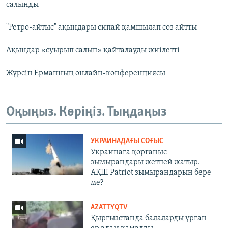
салынды
"Ретро-айтыс" ақындары сипай қамшылап сөз айтты
Ақындар «суырып салып» қайталауды жиілетті
Жүрсін Ерманның онлайн-конференциясы
Оқыңыз. Көріңіз. Тыңдаңыз
УКРАИНАДАҒЫ СОҒЫС
Украинаға қорғаныс
зымырандары жетпей жатыр.
АҚШ Patriot зымырандарын бере
ме?
AZATTYQTV
Қырғызстанда балаларды ұрған