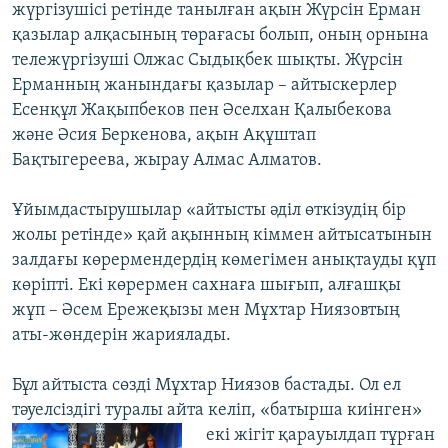
жүргізушісі ретінде танылған ақын Жүрсін Ерман
қазылар алқасының төрағасы болып, оның орнына
тележүргізуші Олжас Сыдықбек шықты. Жүрсін
Ерманның жанындағы қазылар – айтыскерлер
Есенқұл Жақыпбеков пен Әселхан Қалыбекова
және Әсия Беркенова, ақын Ақұштап
Бақтыгереева, жырау Алмас Алматов.
Ұйымдастырушылар «айтысты әділ өткізудің бір
жолы ретінде» қай ақынның кіммен айтысатынын
залдағы көрермендердің көмегімен анықтауды құп
көріпті. Екі көрермен сахнаға шығып, алғашқы
жұп – Әсем Ережеқызы мен Мұхтар Ниязовтың
аты-жөндерін жариялады.
Бұл айтыста сөзді Мұхтар Ниязов бастады. Ол ел
тәуелсіздігі туралы айта келіп,
«батырша киінген»
екі жігіт қарауылдап тұрған