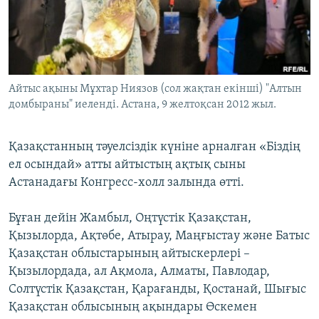
ЖАЗЫЛЫҢЫЗ
Басқа тілдерде
Айтыс ақыны Мұхтар Ниязов (сол жақтан екінші) "Алтын
домбыраны" иеленді. Астана, 9 желтоқсан 2012 жыл.
Қазақстанның тәуелсіздік күніне арналған «Біздің
ел осындай» атты айтыстың ақтық сыны
Астанадағы Конгресс-холл залында өтті.
Бұған дейін Жамбыл, Оңтүстік Қазақстан,
Қызылорда, Ақтөбе, Атырау, Маңғыстау және Батыс
Қазақстан облыстарының айтыскерлері –
Қызылордада, ал Ақмола, Алматы, Павлодар,
Солтүстік Қазақстан, Қарағанды, Қостанай, Шығыс
Қазақстан облысының ақындары Өскемен