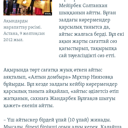
Мейірбек Солтанхан
шыққанын айтты. Бұған
залдағы көрермендер
Ақындарды
қарсылық танытса да,
марапаттау рәсімі.
Астана, 9 желтоқсан
айтыс жалғаса берді. Бұл екі
2012 жыл.
ақын жарты сағаттай сөз
қағыстырып, тақырыпқа
сай тәуелсіздікті сөз етті.
Ақырында төрт сағатқа жуық өткен айтыс
аяқталып, «Алтын домбыра» Мұхтар Ниязовқа
бұйырды. Бұл кезде залдағы кейбір көрермендер
қарсылық таныта айқайлап, «айтыс әділетсіз өтіп
жатқанын, сахнаға Жандарбек Бұлғақов шығуы
қажет» екенін айтты.
– Үш айтыскер бірдей ұпай (10 ұпай) жинады.
Мысалы, біреуі бірінші орын алуы керек. Қалайша