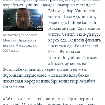
жеребемен үшінші адамды шығарып тастайды?!
Екі нұсқа бар.
Үшіншісіне
төртінші адамды шығару
керек еді. Ішінде бар ғой
жақсы айтқан. Сара жақсы
айтты. Сөйтіп, екі жұп құру
Айтыстың көрермені
керек еді. Жеңгені финалға
Момбай Оңласынов.
Астана, 9 желтоқсан
шығатын еді. Болмаса, екі
2012 жыл.
бала айтысты ма –
жеңгенін үшінші баламен
айтыстыру керек еді.
Жандарбекті шығару керек еді жеңгенімен.
Жүрсіндікі дұрыс емес, – дейді Жандарбекке
жақтасқан көрерменнің бірі зейнеткер Момбай
Оңласынов.
«Айтыс әділетсіз өтті» деген тағы бір көрермен
«жүлдені Мұхтар Ниязов емес, басқа ақын алуы