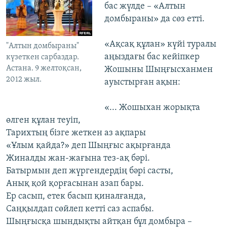
бас жүлде – «Алтын
домбыраны» да сөз етті.
«Ақсақ құлан» күйі туралы
"Алтын домбыраны"
аңыздағы бас кейіпкер
күзеткен сарбаздар.
Астана. 9 желтоқсан,
Жошыны Шыңғысханмен
2012 жыл.
ауыстырған ақын:
«... Жошыхан жорықта
өлген құлан теуіп,
Тарихтың бізге жеткен аз ақпары
«Ұлым қайда?» деп Шыңғыс ақырғанда
Жиналды жан-жағына тез-ақ бәрі.
Батырмын деп жүргендердің бәрі састы,
Анық қой қорғасынан азап бары.
Ер сасып, етек басып қиналғанда,
Саңқылдап сөйлеп кетті саз аспабы.
Шыңғысқа шындықты айтқан бұл домбыра –