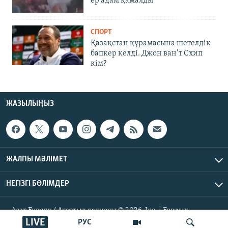
ер адам қамалды
СПОРТ
Қазақстан құрамасына шетелдік
бапкер келді. Джон ван’т Схип
кім?
ЖАЗЫЛЫҢЫЗ
ЖАЛПЫ МӘЛІМЕТ
НЕГІЗГІ БӨЛІМДЕР
Азат Еуропа / Азаттық радиосы © 2026, Inc. | Барлық
құқықтары қорғалған
LIVE
РУС