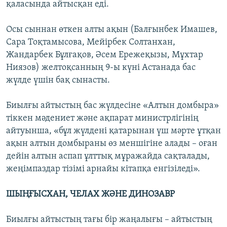
қаласында айтысқан еді.
Осы сыннан өткен алты ақын (Балғынбек Имашев,
Сара Тоқтамысова, Мейірбек Солтанхан,
Жандарбек Бұлғақов, Әсем Ережеқызы, Мұхтар
Ниязов) желтоқсанның 9-ы күні Астанада бас
жүлде үшін бақ сынасты.
Биылғы айтыстың бас жүлдесіне «Алтын домбыра»
тіккен мәдениет және ақпарат министрлігінің
айтуынша, «бұл жүлдені қатарынан үш мәрте ұтқан
ақын алтын домбыраны өз меншігіне алады – оған
дейін алтын аспап ұлттық мұражайда сақталады,
жеңімпаздар тізімі арнайы кітапқа енгізіледі».
ШЫҢҒЫСХАН, ЧЕЛАХ ЖӘНЕ ДИНОЗАВР
Биылғы айтыстың тағы бір жаңалығы – айтыстың