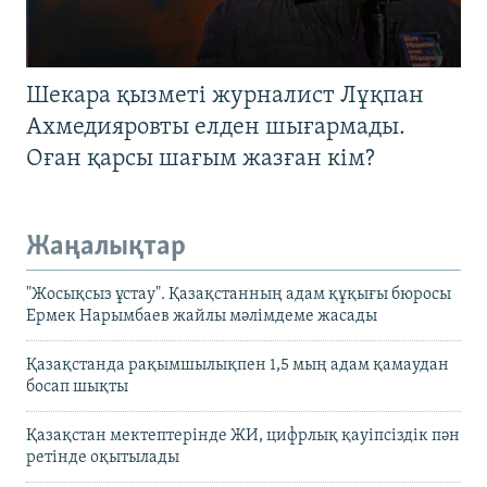
Шекара қызметі журналист Лұқпан
Ахмедияровты елден шығармады.
Оған қарсы шағым жазған кім?
Жаңалықтар
"Жосықсыз ұстау". Қазақстанның адам құқығы бюросы
Ермек Нарымбаев жайлы мәлімдеме жасады
Қазақстанда рақымшылықпен 1,5 мың адам қамаудан
босап шықты
Қазақстан мектептерінде ЖИ, цифрлық қауіпсіздік пән
ретінде оқытылады