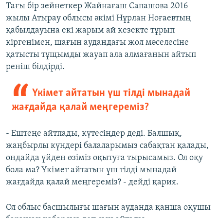
Тағы бір зейнеткер Жайнағаш Сапашова 2016
жылы Атырау облысы әкімі Нұрлан Ноғаевтың
қабылдауына екі жарым ай кезекте тұрып
кіргенімен, шағын аудандағы жол мәселесіне
қатысты тұщымды жауап ала алмағанын айтып
реніш білдірді.
Үкімет айтатын үш тілді мынадай
жағдайда қалай меңгереміз?
- Ештеңе айтпады, күтесіңдер деді. Балшық,
жаңбырлы күндері балаларымыз сабақтан қалады,
ондайда үйден өзіміз оқытуға тырысамыз. Ол оқу
бола ма? Үкімет айтатын үш тілді мынадай
жағдайда қалай меңгереміз? - дейді қария.
Ол облыс басшылығы шағын ауданда қанша оқушы