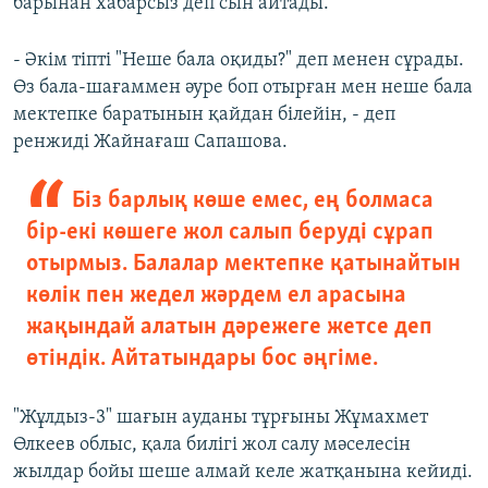
барынан хабарсыз деп сын айтады.
- Әкім тіпті "Неше бала оқиды?" деп менен сұрады.
Өз бала-шағаммен әуре боп отырған мен неше бала
мектепке баратынын қайдан білейін, - деп
ренжиді Жайнағаш Сапашова.
Біз барлық көше емес, ең болмаса
бір-екі көшеге жол салып беруді сұрап
отырмыз. Балалар мектепке қатынайтын
көлік пен жедел жәрдем ел арасына
жақындай алатын дәрежеге жетсе деп
өтіндік. Айтатындары бос әңгіме.
"Жұлдыз-3" шағын ауданы тұрғыны Жұмахмет
Өлкеев облыс, қала билігі жол салу мәселесін
жылдар бойы шеше алмай келе жатқанына кейиді.