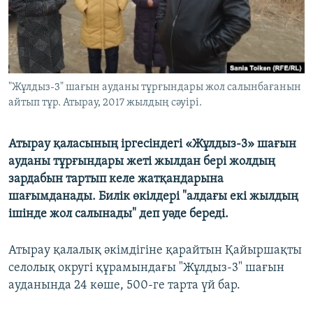
ЖАЗЫЛЫҢЫЗ
Басқа тілдерде
"Жұлдыз-3" шағын ауданы тұрғындары жол салынбағанын
айтып тұр. Атырау, 2017 жылдың сәуірі.
Атырау қаласының іргесіндегі «Жұлдыз-3» шағын
ауданы тұрғындары жеті жылдан бері жолдың
зардабын тартып келе жатқандарына
шағымданады. Билік өкілдері "алдағы екі жылдың
ішінде жол салынады" деп уәде береді.
Атырау қалалық әкімдігіне қарайтын Қайыршақты
селолық округі құрамындағы "Жұлдыз-3" шағын
ауданында 24 көше, 500-ге тарта үй бар.