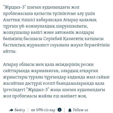
"Жұлдыз-3" шағын ауданындағы жол
проблемасына қатысты түсініктеме алу үшін
Азаттық тілшісі хабарласқан Атырау қалалық
тұрғын үй-коммуналдық шаруашылығы,
жолаушылар көлігі және автокөлік жолдары
бөлімінің басшысы Серікбай Қазиевтің хатшысы
бастықтың журналист сауалына жауап бермейтінін
айтты.
Атырау облысы мен қала әкімдерінің ресми
сайттарында жарияланған, олардың атқарған
жұмыстары туралы тұрғындар алдында жыл сайын
жасайтын дәстүрлі есепті баяндамаларында қала
іргесіндегі "Жұлдыз-3" жаңа шағын ауданындағы
жол проблемасы жайлы еш мәлімет жоқ.
Бөлісу
VPN-сіз оқу
Follow us