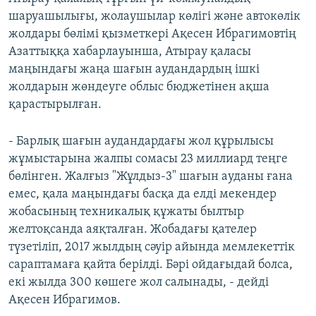
шаруашылығы, жолаушылар көлігі және автокөлік
жолдары бөлімі қызметкері Ақесен Ибрагимовтің
Азаттыққа хабарлауынша, Атырау қаласы
маңындағы жаңа шағын аудандардың ішкі
жолдарын жөндеуге облыс бюджетінен ақша
қарастырылған.
- Барлық шағын аудандардағы жол құрылысы
жұмыстарына жалпы сомасы 23 миллиард теңге
бөлінген. Жалғыз "Жұлдыз-3" шағын ауданы ғана
емес, қала маңындағы басқа да елді мекендер
жобасының техникалық құжаты былтыр
желтоқсанда аяқталған. Жобадағы қателер
түзетіліп, 2017 жылдың сәуір айында мемлекеттік
сараптамаға қайта берілді. Бәрі ойдағыдай болса,
екі жылда 300 көшеге жол салынады, - дейді
Ақесен Ибрагимов.