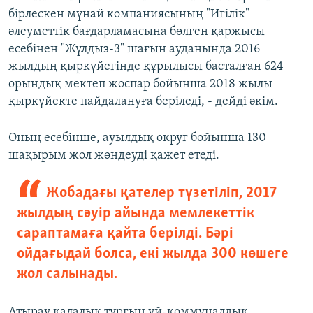
бірлескен мұнай компаниясының "Игілік"
әлеуметтік бағдарламасына бөлген қаржысы
есебінен "Жұлдыз-3" шағын ауданында 2016
жылдың қыркүйегінде құрылысы басталған 624
орындық мектеп жоспар бойынша 2018 жылы
қыркүйекте пайдалануға беріледі, - дейді әкім.
Оның есебінше, ауылдық округ бойынша 130
шақырым жол жөндеуді қажет етеді.
Жобадағы қателер түзетіліп, 2017
жылдың сәуір айында мемлекеттік
сараптамаға қайта берілді. Бәрі
ойдағыдай болса, екі жылда 300 көшеге
жол салынады.
Атырау қалалық тұрғын үй-коммуналдық