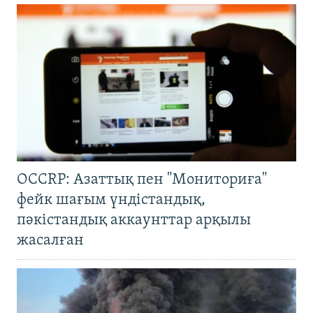
OCCRP: Азаттық пен "Мониториға"
фейк шағым үндістандық,
пәкістандық аккаунттар арқылы
жасалған