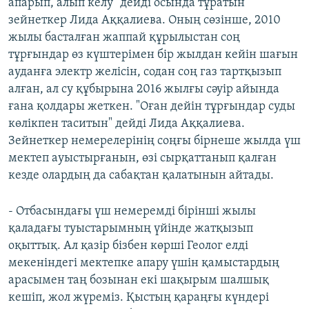
апарып, алып келу" дейді осында тұратын
зейнеткер Лида Аққалиева. Оның сөзінше, 2010
жылы басталған жаппай құрылыстан соң
тұрғындар өз күштерімен бір жылдан кейін шағын
ауданға электр желісін, содан соң газ тартқызып
алған, ал су құбырына 2016 жылғы сәуір айында
ғана қолдары жеткен. "Оған дейін тұрғындар суды
көлікпен таситын" дейді Лида Аққалиева.
Зейнеткер немерелерінің соңғы бірнеше жылда үш
мектеп ауыстырғанын, өзі сырқаттанып қалған
кезде олардың да сабақтан қалатынын айтады.
- Отбасындағы үш немеремді бірінші жылы
қаладағы туыстарымның үйінде жатқызып
оқыттық. Ал қазір бізбен көрші Геолог елді
мекеніндегі мектепке апару үшін қамыстардың
арасымен таң бозынан екі шақырым шалшық
кешіп, жол жүреміз. Қыстың қараңғы күндері