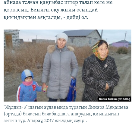
айнала толған қаңғыбас иттер талап кете ме
қорқасың. Биылғы оқу жылы осындай
қиындықпен аяқталды, - дейді ол.
"Жұлдыз-3" шағын ауданында тұратын Динара Мұқашева
(ортада) баласын балабақшаға апарудың қиындығын
айтып тұр. Атырау, 2017 жылдың сәуірі.