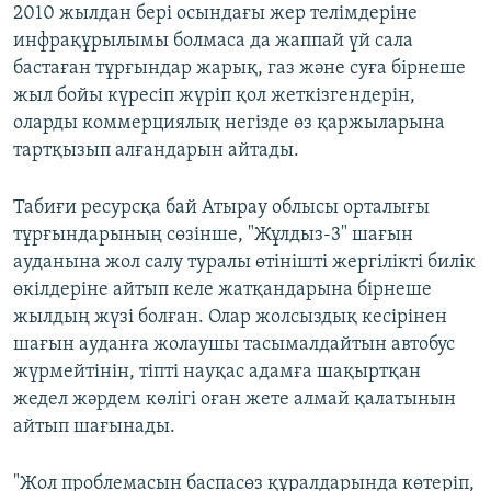
2010 жылдан бері осындағы жер телімдеріне
инфрақұрылымы болмаса да жаппай үй сала
бастаған тұрғындар жарық, газ және суға бірнеше
жыл бойы күресіп жүріп қол жеткізгендерін,
оларды коммерциялық негізде өз қаржыларына
тартқызып алғандарын айтады.
Табиғи ресурсқа бай Атырау облысы орталығы
тұрғындарының сөзінше, "Жұлдыз-3" шағын
ауданына жол салу туралы өтінішті жергілікті билік
өкілдеріне айтып келе жатқандарына бірнеше
жылдың жүзі болған. Олар жолсыздық кесірінен
шағын ауданға жолаушы тасымалдайтын автобус
жүрмейтінін, тіпті науқас адамға шақыртқан
жедел жәрдем көлігі оған жете алмай қалатынын
айтып шағынады.
"Жол проблемасын баспасөз құралдарында көтеріп,