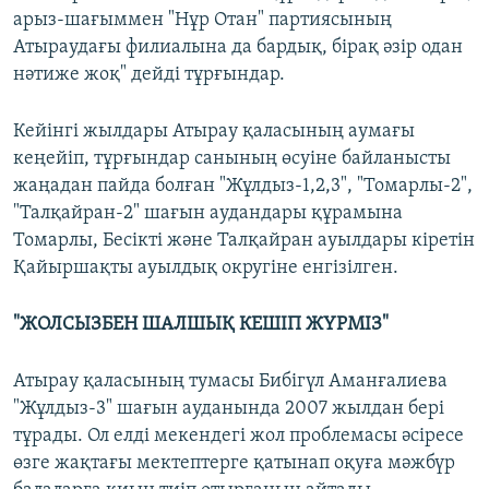
арыз-шағыммен "Нұр Отан" партиясының
Атыраудағы филиалына да бардық, бірақ әзір одан
нәтиже жоқ" дейді тұрғындар.
Кейінгі жылдары Атырау қаласының аумағы
кеңейіп, тұрғындар санының өсуіне байланысты
жаңадан пайда болған "Жұлдыз-1,2,3", "Томарлы-2",
"Талқайран-2" шағын аудандары құрамына
Томарлы, Бесікті және Талқайран ауылдары кіретін
Қайыршақты ауылдық округіне енгізілген.
"ЖОЛСЫЗБЕН ШАЛШЫҚ КЕШІП ЖҮРМІЗ"
Атырау қаласының тумасы Бибігүл Аманғалиева
"Жұлдыз-3" шағын ауданында 2007 жылдан бері
тұрады. Ол елді мекендегі жол проблемасы әсіресе
өзге жақтағы мектептерге қатынап оқуға мәжбүр