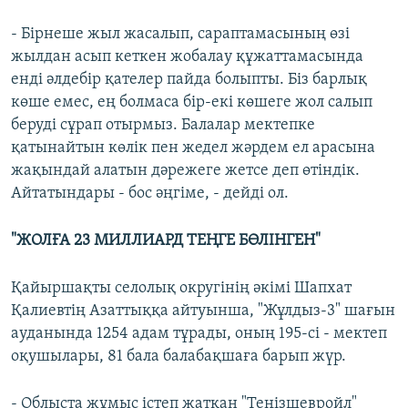
- Бірнеше жыл жасалып, сараптамасының өзі
жылдан асып кеткен жобалау құжаттамасында
енді әлдебір қателер пайда болыпты. Біз барлық
көше емес, ең болмаса бір-екі көшеге жол салып
беруді сұрап отырмыз. Балалар мектепке
қатынайтын көлік пен жедел жәрдем ел арасына
жақындай алатын дәрежеге жетсе деп өтіндік.
Айтатындары - бос әңгіме, - дейді ол.
"ЖОЛҒА 23 МИЛЛИАРД ТЕҢГЕ БӨЛІНГЕН"
Қайыршақты селолық округінің әкімі Шапхат
Қалиевтің Азаттыққа айтуынша, "Жұлдыз-3" шағын
ауданында 1254 адам тұрады, оның 195-сі - мектеп
оқушылары, 81 бала балабақшаға барып жүр.
- Облыста жұмыс істеп жатқан "Теңізшевройл"