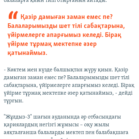
балаларға қиын тиіп отырғанын айтады.
Қазір дамыған заман емес пе?
Балаларымызды шет тілі сабақтарына,
үйірмелерге апарғымыз келеді. Бірақ
үйірме тұрмақ мектепке әзер
қатынаймыз.
- Көктем мен күзде балшықтан жүру қиын. Қазір
дамыған заман емес пе? Балаларымызды шет тілі
сабақтарына, үйірмелерге апарғымыз келеді. Бірақ
үйірме тұрмақ мектепке әзер қатынаймыз, - дейді
тұрғын.
"Жұлдыз-3" шағын ауданында әр отбасындағы
қариялардың негізгі жұмысы – оқу жылы
аяқталғанша балаларды мектеп пен балабақшаға