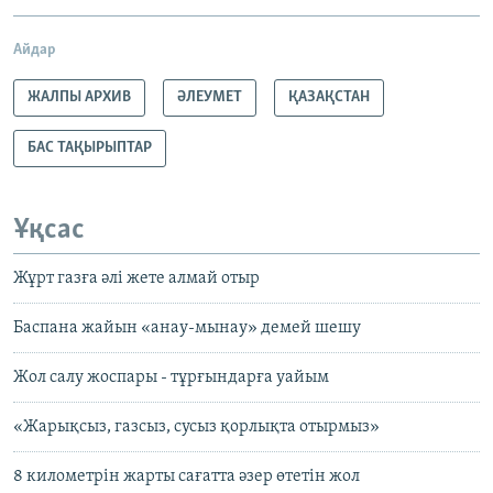
Айдар
ЖАЛПЫ АРХИВ
ӘЛЕУМЕТ
ҚАЗАҚСТАН
БАС ТАҚЫРЫПТАР
Ұқсас
Жұрт газға әлі жете алмай отыр
Баспана жайын «анау-мынау» демей шешу
Жол салу жоспары - тұрғындарға уайым
«Жарықсыз, газсыз, сусыз қорлықта отырмыз»
8 километрін жарты сағатта әзер өтетін жол