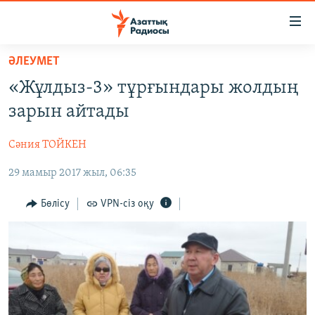
Accessibility
links
Skip
ӘЛЕУМЕТ
to
ЖАҢАЛЫҚТАР
«Жұлдыз-3» тұрғындары жолдың
main
САЯСАТ
content
зарын айтады
AZATTYQTV
Skip
to
Сәния ТОЙКЕН
ҚАҢТАР ОҚИҒАСЫ
main
29 мамыр 2017 жыл, 06:35
АДАМ ҚҰҚЫҚТАРЫ
Navigation
Skip
ӘЛЕУМЕТ
Бөлісу
VPN-сіз оқу
to
ӘЛЕМ
Search
АРНАЙЫ ЖОБАЛАР
Русский