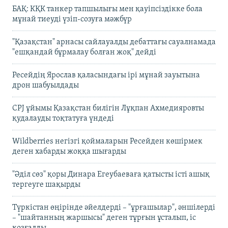
БАҚ: КҚК танкер тапшылығы мен қауіпсіздікке бола
мұнай тиеуді үзіп-созуға мәжбүр
"Қазақстан" арнасы сайлауалды дебаттағы сауалнамада
"ешқандай бұрмалау болған жоқ" дейді
Ресейдің Ярослав қаласындағы ірі мұнай зауытына
дрон шабуылдады
CPJ ұйымы Қазақстан билігін Лұқпан Ахмедияровты
қудалауды тоқтатуға үндеді
Wildberries негізгі қоймаларын Ресейден көшірмек
деген хабарды жоққа шығарды
"Әділ сөз" қоры Динара Егеубаеваға қатысты істі ашық
тергеуге шақырды
Түркістан өңірінде әйелдерді – "ұрғашылар", әншілерді
– "шайтанның жаршысы" деген тұрғын ұсталып, іс