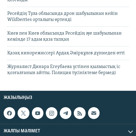
қозғалды
Ресейдің Тула облысында дрон шабуылынан кейін
Wildberries орталығы өртенді
Киев пен Киев облысында Ресейдің әуе шабуылынан
кемінде 17 адам қаза тапқан
Қазақ кинорежиссері Ардақ Әмірқұлов дүниеден өтті
Журналист Динара Егеубаева үстінен қылмыстық іс
қозғалғанын айтты. Полиция түсініктеме бермеді
ЖАЗЫЛЫҢЫЗ
ЖАЛПЫ МӘЛІМЕТ