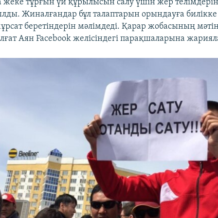
 жеке тұрғын үй құрылысын салу үшін жер телімдерін
ылды. Жиналғандар бұл талаптарын орындауға билік
 мұрсат беретіндерін мәлімдеді. Қарар жобасының мәті
алғат Аян Facebook желісіндегі парақшаларына жариял