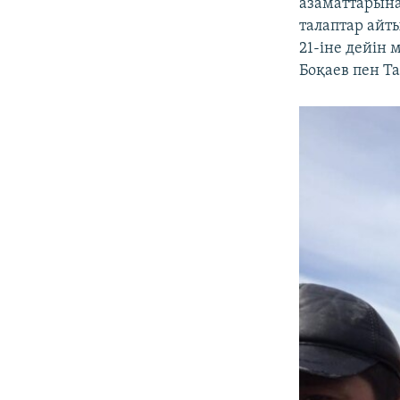
азаматтарына
талаптар айт
21-іне дейін
Боқаев пен Т