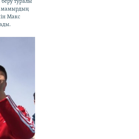
 беру туралы
px
width
ке мамырдың
нін Макс
ады.