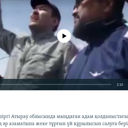
No media source currently available
2:10
EMBED
азіргі Атырау облысында мыңдаған адам қолданыстағы
 әр азаматына жеке тұрғын үй құрылысын салуға бері