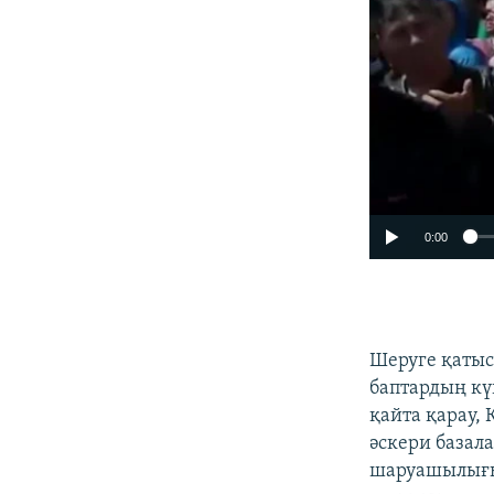
0:00
Шеруге қатыс
баптардың кү
қайта қарау,
әскери базал
шаруашылығы 