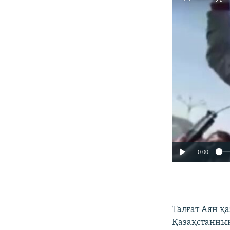
0:00
Талғат Аян қ
Қазақстанның