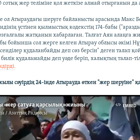
0 сотық жер теліміне қол жеткізе алмай отырғанын да 
е ол Атыраудағы шеруге байланысты арасында Макс Бо
ендінің үстінен қылмыстық кодекстің 174-бабы ("аразд
озғалғалы жатқанын хабарлаған. Талғат Аян алаңға ж
бы бойынша сол жерге келген Атырау облысы әкімі Н
сенділер қудаланбайды деп сөз берсін" деген талап қо
 билік қудаламайды деп уәде беріп, халықтың талап-ті
ндірді.
жылы сәуірдің 24-інде Атырауда өткен "жер шеруіне" 
ы «жер сатуға қарсылық» жиыны
EMBED
па / Азаттық Радиосы