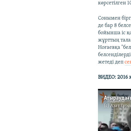
көрсетілген 1
Сонымен бірг
де бар 8 белс
бойынша іс қ
жұрттың тала
Ноғаевқа "бел
белсенділерді
жетеді деп
се
ВИДЕО: 2016 
Атыраудағ
(c)
Азат Еуро