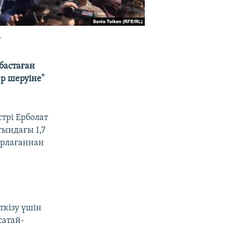
.
бастаған
ер шеруіне"
трі Ерболат
тындағы 1,7
рлағаннан
ткізу үшін
сатай-