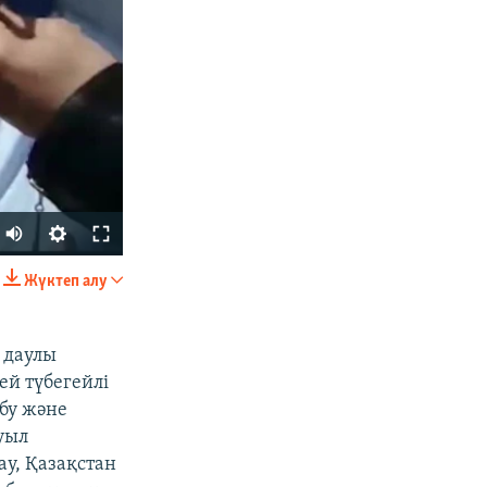
Жүктеп алу
БӨЛІСІҢІЗ
 даулы
ей түбегейлі
бу және
уыл
у, Қазақстан