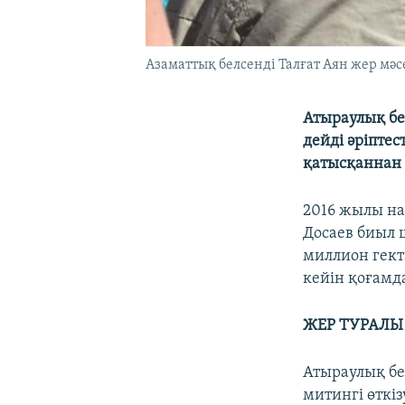
Азаматтық белсенді Талғат Аян жер мәсе
Атыраулық бе
дейді әріпте
қатысқаннан 
2016 жылы на
Досаев биыл 
миллион гек
кейін қоғамд
ЖЕР ТУРАЛЫ
Атыраулық бел
митингі өткіз