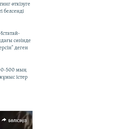
инг өткізуге
ті белсенді
Истатай-
дағы сөзінде
ерсін" деген
200-500 мың
 жұмыс істер
БӨЛІСІҢІЗ