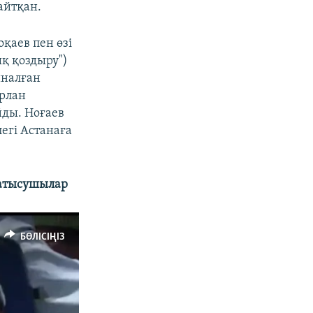
айтқан.
қаев пен өзі
ық қоздыру")
px
width
иналған
ұрлан
йды. Ноғаев
легі Астанаға
қатысушылар
БӨЛІСІҢІЗ