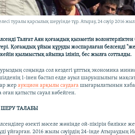
лесі туралы қарсылық шеруінде тұр. Атырау, 24 сәуір 2016 жыл
лсенді Талғат Аян қоғамдық қызметін волонтерліктен 
стері. Қоғамдық ұйым құруды жоспарлаған белсенді "ж
кейін қылмыстық айыпқа ілініп, бес жылға сотталды.
урыздың соңында сол кездегі ұлттық экономика минис
шілденің 1-інен бастап елде ауыл шаруашылығы мақса
тар жер
аукцион арқылы саудаға
шығарылатынын хаба
а оған қатысты сауал көбейген.
 ШЕРУ ТАЛАБЫ
сенділер өзекті мәселе жөнінде ой-пікірін билікке же
уді ұйғарған. 2016 жылы сәуірдің 24-інде Атыраудың И