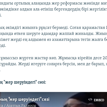
ндағы орталық алаңында жер реформасы жөнінде мит
 әкімдікке алдын ала өтініш бергендердің бірі жергілік
і.
ық әкімдігі жиынға рұқсат бермеді. Соған қарамастан 
ңында өткен шеруге адамдар жаппай жиналды. Жиын
кімет жерді ең алдымен өз азаматтарына тегін жалға б
рді.
р жұмыссыз жүрген жастар көп. Жұмысқа кірейін десе 
сұрайды. Жерді игеруге соларға берсін, мен де барып,
.
 "жер шеруіндегі" сөзі:
ның "жер шеруіндегі" сөзі
EMBED
па / Азаттық Радиосы