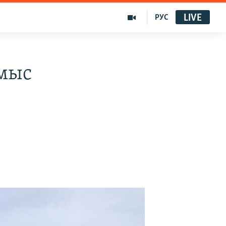
LIVE
РУС
лмыс