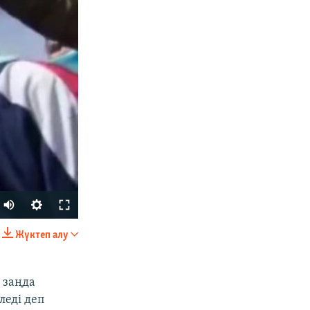
Жүктеп алу
БӨЛІСІҢІЗ
 заңда
леді деп