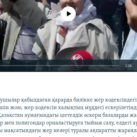
No media source currently available
1:26
EMBED
ушылар қабылдаған қарарда билікке жер кодексіндегі
шін жою, жер кодексін халықтың мүддесі ескерілетінд
 Қазақстан аумағындағы шетелдік әскери базаларды жа
ар мен полигондар орналастыруға тыйым салу, елдегі а
мақсатындағы жер иелері туралы ақпаратты жарияла