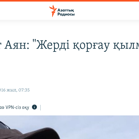
т Аян: "Жерді қорғау қы
16 жыл, 07:35
VPN-сіз оқу