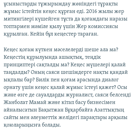
ұсыныстарды тұжырымдау жөнiндегi тұрақты
жұмыс iстейтiн кеңес құрған еді. 2016 жылы жер
митингілері күшейген тұста да қоғамдағы наразы
топтармен мәміле қылу үшін Жер комиссиясы
құрылған. Кейін бұл кеңестер тараған.
Кеңес қоғам күткен мәселелерді шеше ала ма?
Кеңестің құрылуында ашықтық, теңдік
принциптері сақталды ма? Кеңес мүшелері қалай
таңдалды? Оның саяси шешімдерге нақты қандай
ықпалы бар? Билік пен қоғам арасында диалог
орнату үшін кеңес қалай жұмыс істеуі қажет? Осы
және өзге де сауалдарды журналист, саяси белсенді
Жанболат Мамай және кітап басу бизнесімен
айналысатын Бақытжан Бұқарбайға Азаттықтың
сайты мен әлеуметтік желідегі парақтары арқылы
қоюларыңызға болады.