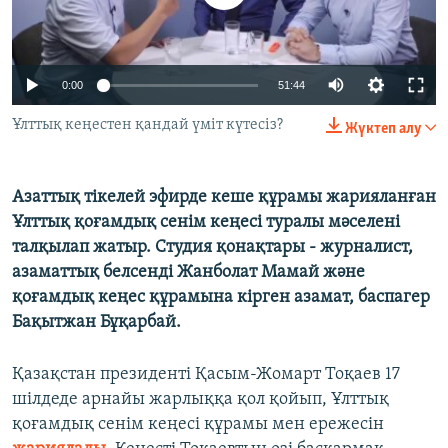
ЖАЗЫЛЫҢЫЗ
0:00
51:44
Басқа тілдерде
Ұлттық кеңестен қандай үміт күтесіз?
Жүктеп алу
Азаттық тікелей эфирде кеше құрамы жарияланған
Ұлттық қоғамдық сенім кеңесі туралы мәселені
талқылап жатыр. Студия қонақтары - журналист,
азаматтық белсенді Жанболат Мамай және
қоғамдық кеңес құрамына кірген азамат, баспагер
Бақытжан Бұқарбай.
Қазақстан президенті Қасым-Жомарт Тоқаев 17
шілдеде арнайы жарлыққа қол қойып, Ұлттық
қоғамдық сенім кеңесі құрамы мен ережесін