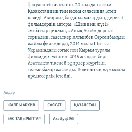
факультетін аяқтаған. 20 жылдан астам
Қазақстанның телевизия саласында істеп
келеді. Авторлық бағдарламалардың, деректі
фильмдердің авторы. «Шынның жүзі»
сұхбаттар циклын, «Анық Абай» деректі
сериалын, саясаткер Алтынбек Сәрсенбайұлы
жайлы фильмдерді, 2014 жылы Шығыс
Украинадағы соғыс пен Қырым туралы
фильмдер түсірген. 2015 жылдан бері
Азаттықта тікелей эфирлер жүргізіп,
тележобалар жасайды. Телетоптың жұмысына
продюсерлік істейді.
Айдар
ЖАЛПЫ АРХИВ
САЯСАТ
ҚАЗАҚСТАН
БАС ТАҚЫРЫПТАР
AzattyqLIVE