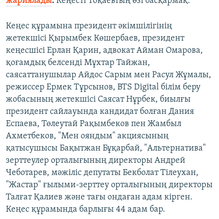
жариялады
.
Кеңесті Тоқаевтың өзі басқармақ.
Кеңес құрамына президент әкімшілігінің
жетекшісі Қырымбек Көшербаев, президент
кеңесшісі Ерлан Қарин, адвокат Айман Омарова,
қоғамдық белсенді Мұхтар Тайжан,
саясаттанушылар Айдос Сарым мен Расул Жұмалы,
режиссер Ермек Тұрсынов, BTS Digital білім беру
жобасының жетекшісі Саясат Нұрбек, биылғы
президент сайлауында кандидат болған Дания
Еспаева, Төлеутай Рақымбеков пен Жамбыл
Ахметбеков, "Мен ояндым" акциясының
қатысушысы Бақытжан Бұқарбай, "Альтернатива"
зерттеулер орталығының директоры Андрей
Чеботарев, мәжіліс депутаты Бекболат Тілеухан,
"Жастар" ғылыми-зерттеу орталығының директоры
Талғат Қалиев және тағы ондаған адам кірген.
Кеңес құрамында барлығы 44 адам бар.