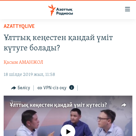
Accessibility
links
Skip
AZATTYQLIVE
to
ЖАҢАЛЫҚТАР
Ұлттық кеңестен қандай үміт
main
САЯСАТ
content
күтуге болады?
AZATTYQTV
Skip
to
Қасым АМАНЖОЛ
ҚАҢТАР ОҚИҒАСЫ
main
18 шілде 2019 жыл, 11:58
АДАМ ҚҰҚЫҚТАРЫ
Navigation
Skip
ӘЛЕУМЕТ
Бөлісу
VPN-сіз оқу
to
ӘЛЕМ
Search
Ұлттық кеңестен қандай үміт күтесіз?
АРНАЙЫ ЖОБАЛАР
Русский
No media source currently available