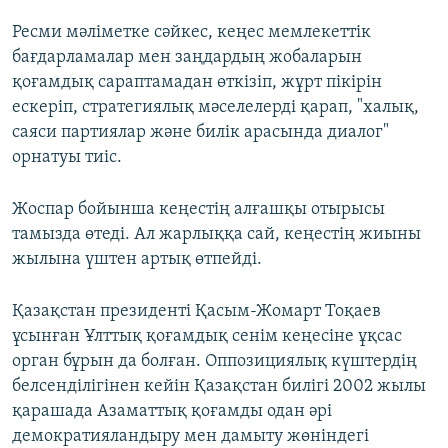
Ресми мәліметке сәйкес, кеңес мемлекеттік
бағдарламалар мен заңдардың жобаларын
қоғамдық сараптамадан өткізіп, жұрт пікірін
ескеріп, стратегиялық мәселелерді қарап, "халық,
саяси партиялар және билік арасында диалог"
орнатуы тиіс.
Жоспар бойынша кеңестің алғашқы отырысы
тамызда өтеді. Ал жарлыққа сай, кеңестің жиыны
жылына үштен артық өтпейді.
​Қазақстан президенті Қасым-Жомарт Тоқаев
ұсынған Ұлттық қоғамдық сенім кеңесіне ұқсас
орган бұрын да болған. Оппозициялық күштердің
белсенділігінен кейін Қазақстан билігі 2002 жылы
қарашада Азаматтық қоғамды одан әрi
демократияландыру мен дамыту жөнiндегi