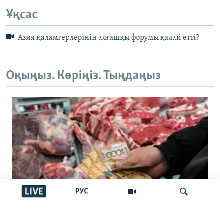
Ұқсас
Азия қаламгерлерінің алғашқы форумы қалай өтті?
Оқыңыз. Көріңіз. Тыңдаңыз
LIVE
РУС