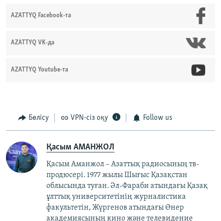
AZATTYQ Facebook-та
AZATTYQ VK-да
AZATTYQ Youtube-та
Бөлісу
VPN-сіз оқу
Follow us
Қасым АМАНЖОЛ
Қасым Аманжол – Азаттық радиосының тв-
продюсері. 1977 жылы Шығыс Қазақстан
облысында туған. Әл-Фараби атындағы Қазақ
ұлттық университетінің журналистика
факультетін, Жүргенов атындағы Өнер
академиясының кино және телевидение