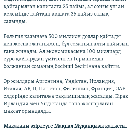
қайтарылған капиталға 25 пайыз, ал соңғы үш ай
көлемінде қайтқан ақшаға 35 пайыз салық
салынды.
Бельгия қазынаға 500 миллион доллар қайтады
деп жоспарлағанымен, бұл соманың алты пайызын
ғана жинады. Ал экономикасына 100 миллиард
еуро қайтарудан үміттенген Германияда
болжанған соманың бесінші бөлігі ғана қайтты.
Әр жылдары Аргентина, Үндістан, Ирландия,
Италия, АҚШ, Пәкістан, Филиппин, Франция, ОАР
елдерінде капиталға рақымшылық жасалды. Бірақ
Ирландия мен Үндістанда ғана жоспарлаған
мақсат орындалды.
Мақаланы әзірлеуге Мақпал Мұқанқызы қатысты.