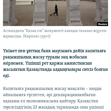
ЖАЗЫЛЫҢЫЗ
Басқа тілдерде
Астанадағы "Қазақ елі" монументі алаңын тазалап жүрген
жұмысшы. (Көрнекі сурет)
Үкімет пен ұлттық банк маусымға дейін капиталға
рақымшылық жасау туралы заң жобасын
әзірлемек. Үшінші рет қаржы амнистиясын
жасалатын Қазақстанда алдыңғылары сәтсіз болған
еді.
Капиталға рақымшылық жасау мақсаты – заңды
айналымға түспеген, әрі декларацияланбаған
ақшаны ел экономикасына қайтару. Қазақстан
тәуелсіздігінің 23 жылдық тарихында оны үшінші