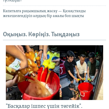
түсіндірді?
Капиталға рақымшылық жасау — Қазақстанды
жекешелендіріп алудың бір амалы боп шықты
Оқыңыз. Көріңіз. Тыңдаңыз
"Басқалар ішпес үшін төгейік".