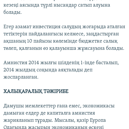
кезеңі аясында түрлі нысандар сатып алуына
болады.
Егер азамат инвестиция салудың жоғарыда аталған
тетіктерін пайдаланғысы келмесе, заңдастырған
ақшаның 10 пайызы көлемінде бюджетке салық
төлеп, қалғанын өз қалауынша жұмсауына болады.
Амнистия 2014 жылғы шілденің 1-інде басталып,
2014 жылдың соңында аяқталады деп
жоспарланған.
ХАЛЫҚАРАЛЫҚ ТӘЖІРИБЕ
Дамушы мемлекеттер ғана емес, экономикасы
дамыған елдер де капиталға амнистия
жарияланып тұрады. Мысалы, қазір Еуропа
Одағында жасырын экономиканың өскені