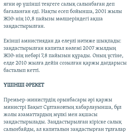
яғни әр үшінші теңгеге салық салынбаған деп
бағаланған еді. Нақты есеп бойынша, 2001 жылы
ЖІӨ-нің 10,8 пайызы мөлшеріндегі ақша
заңдастырылған.
Екінші амнистиядан да елеулі нәтиже шықпады:
заңдастырылған капитал көлемі 2007 жылдың
ЖІӨ-нің небәрі 7,8 пайызын құрады. Оның үстіне,
елде 2010 жылға дейін созылған қаржы дағдарысы
басталып кетті.
ҮШІНШІ ӘРЕКЕТ
Премьер-министрдің орынбасары әрі қаржы
министрі Бақыт Сұлтановтың хабарлауынша, бұл
жолы азаматтардың мүлкі мен ақшасы
заңдастырылады. Заңдастырылған кіріске салық
салынбайды, ал капиталын заңдастырған тұлғалар