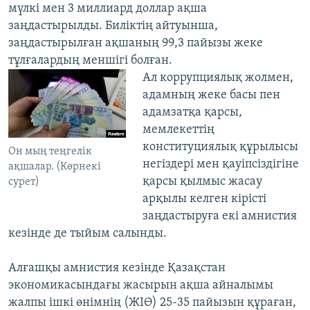
мүлкі мен 3 миллиард доллар ақша
заңдастырылды. Биліктің айтуынша,
заңдастырылған ақшаның 99,3 пайызы жеке
тұлғалардың меншігі болған.
Ал коррупциялық жолмен,
адамның жеке басы пен
адамзатқа қарсы,
мемлекеттің
конституциялық құрылысы
Он мың теңгелік
негіздері мен қауіпсіздігіне
ақшалар. (Көрнекі
қарсы қылмыс жасау
сурет)
арқылы келген кірісті
заңдастыруға екі амнистия
кезінде де тыйым салынды.
Алғашқы амнистия кезінде Қазақстан
экономикасындағы жасырын ақша айналымы
жалпы ішкі өнімнің (ЖІӨ) 25-35 пайызын құраған,