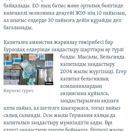
байқалады. ЕО-ның батыс және орталық бөлігінде
көлеңкелі экономика деңгейі ЖІӨ-нің 10 пайызын,
ал шығыс елдерде 30 пайызға дейін құрайды деп
бағаланады.
Капиталға амнистия жариялау тәжірибесі бар
Еуроодақ елдерінде заңдастыру
шарттары әр түрлі
болды. Мысалы, Бельгияда
капиталды заңдастыру
2004 жылы жүргізілді. Егер
капитал бельгиялық
компаниялардың
Көрнекі сурет.
акциясына құйылса,
заңдастырылған ақшаға
алты пайыз, ал шетелге шығарылса, тоғыз пайыз
салық салынды. Осы жылы Германия халқы да
капиталын заңдастыру мүмкіндігін алды. Бұл
елдегі заңдастыру шарты бойынша, бірінші жылы