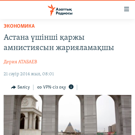
Accessibility
links
Skip
ЭКОНОМИКА
to
ЖАҢАЛЫҚТАР
Астана үшінші қаржы
main
САЯСАТ
content
амнистиясын жарияламақшы
AZATTYQTV
Skip
to
Дерия АТАБАЕВ
ҚАҢТАР ОҚИҒАСЫ
main
21 сәуір 2014 жыл, 08:01
АДАМ ҚҰҚЫҚТАРЫ
Navigation
Skip
ӘЛЕУМЕТ
Бөлісу
VPN-сіз оқу
to
ӘЛЕМ
Search
АРНАЙЫ ЖОБАЛАР
Русский