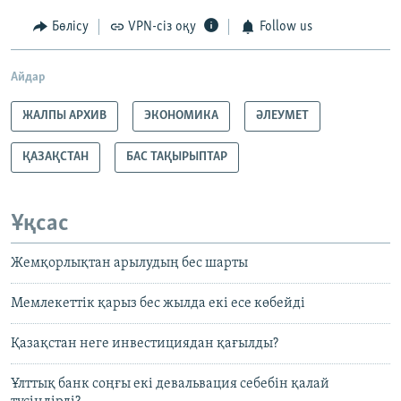
Бөлісу
VPN-сіз оқу
Follow us
Айдар
ЖАЛПЫ АРХИВ
ЭКОНОМИКА
ӘЛЕУМЕТ
ҚАЗАҚСТАН
БАС ТАҚЫРЫПТАР
Ұқсас
Жемқорлықтан арылудың бес шарты
Мемлекеттік қарыз бес жылда екі есе көбейді
Қазақстан неге инвестициядан қағылды?
Ұлттық банк соңғы екі девальвация себебін қалай