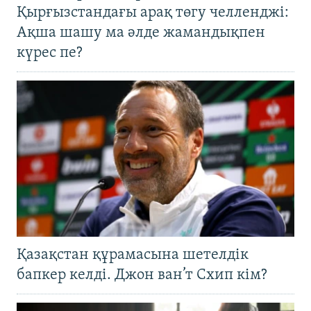
Қырғызстандағы арақ төгу челленджі:
Ақша шашу ма әлде жамандықпен
күрес пе?
Қазақстан құрамасына шетелдік
бапкер келді. Джон ван’т Схип кім?