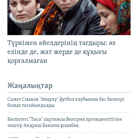
Түркімен әйелдерінің тағдыры: өз
елінде де, жат жерде де құқығы
қорғалмаған
Жаңалықтар
Самат Смақов "Атырау" футбол клубының бас бапкері
болып тағайындалды
Биліктегі "Тиса" партиясы Венгрия президенттігіне
заңгер Андраш Баканы ұсынбақ