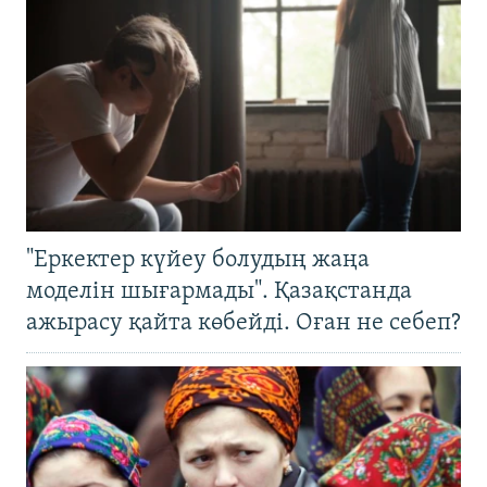
"Еркектер күйеу болудың жаңа
моделін шығармады". Қазақстанда
ажырасу қайта көбейді. Оған не себеп?