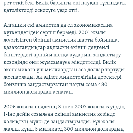
рет өткізбек. Билік бұрынғы екі науқан тұсындағы
қателіктерді ескеруге уәде етті.
Алғашқы екі амнистия да ел экономикасына
күткендегідей серпін бермеді. 2001 жылы
жүргізілген бірінші амнистия шарты бойынша,
қазақстандықтар ақшасын екінші деңгейлі
банктердегі арнайы шотқа аударып, заңдастыру
кезеңінде оны жұмсамауға міндеттелді. Билік
экономикаға үш миллиардтан аса доллар тартуды
жоспарлады. Ал әділет министрлігінің деректері
бойынша заңдастырылған нақты сома 480
миллион доллардан аспаған.
2006 жылғы шілденің 3-інен 2007 жылғы сәуірдің
1-іне дейін созылған екінші амнистия кезінде
халықтың мүлкі де заңдастырылды. Бұл жолы
жалпы құны 5 миллиард 300 миллион доллардың