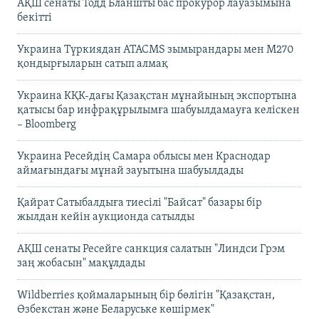
АҚШ сенаты Тодд Бланшты бас прокурор лауазымына
бекітті
Украина Түркиядан ATACMS зымырандары мен M270
қондырғыларын сатып алмақ
Украина КҚК-дағы Қазақстан мұнайының экспортына
қатысы бар инфрақұрылымға шабуылдамауға келіскен
– Bloomberg
Украина Ресейдің Самара облысы мен Краснодар
аймағындағы мұнай зауытына шабуылдады
Қайрат Сатыбалдыға тиесілі "Байсат" базары бір
жылдан кейін аукционда сатылды
АҚШ сенаты Ресейге санкция салатын "Линдси Грэм
заң жобасын" мақұлдады
Wildberries қоймаларының бір бөлігін "Қазақстан,
Өзбекстан және Беларуське көшірмек"