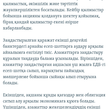
қылмыстық, әкімшілік және тәртіптік
жауапкершіліктен босатылады. Кейбір қылмыстар
бойынша акцияны қолдануға шектеу қойылмақ,
бірақ қандай қылмыстар екені әзірше
хабарланбады.
Заңдастырылған қаражат екінші деңгейлі
банктердегі арнайы есеп-шоттарға аудару арқылы
айналымға енгізілуі тиіс. Азаматтарға заңдастыру
құралын таңдауда балама ұсынылады. Біріншіден,
азаматтар заңдастырған ақшасын үш жылға ЕДБ-гі
есеп-шотқа салып, нарықтағы пайыздық
мөлшерлеме бойынша сыйақы алып отыруына
болады.
Екіншіден, ақшаны құнды қағаздар мен облигация
сатып алу арқылы экономикаға құюға болады.
Үшіншіден, азаматтар жекешелендірудің екінші