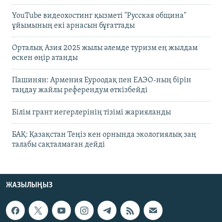
YouTube видеохостинг қызметі "Русская община"
ұйымының екі арнасын бұғаттады
Орталық Азия 2025 жылы әлемде туризм ең жылдам
өскен өңір атанды
Пашинян: Армения Еуроодақ пен ЕАЭО-ның бірін
таңдау жайлы референдум өткізбейді
Білім грант иегерлерінің тізімі жарияланды
БАҚ: Қазақстан Теңіз кен орнында экологиялық заң
талабы сақталмаған дейді
ЖАЗЫЛЫҢЫЗ