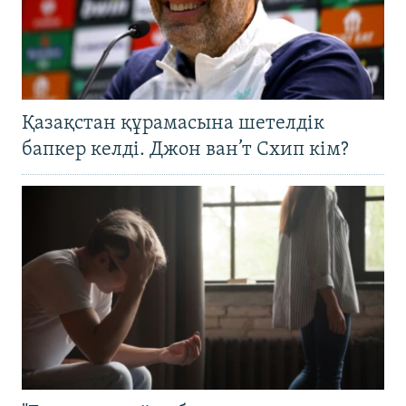
Қазақстан құрамасына шетелдік
бапкер келді. Джон ван’т Схип кім?