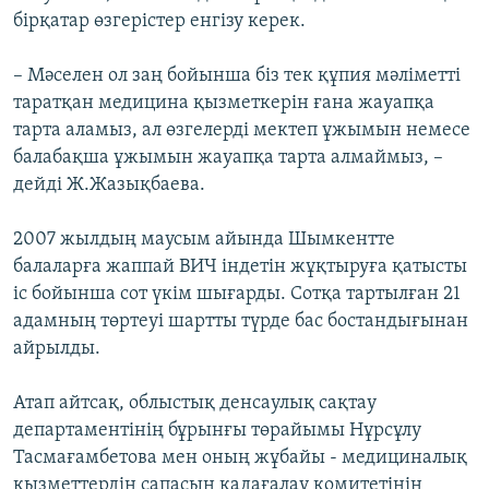
бірқатар өзгерістер енгізу керек.
– Мәселен ол заң бойынша біз тек құпия мәліметті
таратқан медицина қызметкерін ғана жауапқа
тарта аламыз, ал өзгелерді мектеп ұжымын немесе
балабақша ұжымын жауапқа тарта алмаймыз, –
дейді Ж.Жазықбаева.
2007 жылдың маусым айында Шымкентте
балаларға жаппай ВИЧ індетін жұқтыруға қатысты
іс бойынша сот үкім шығарды. Сотқа тартылған 21
адамның төртеуі шартты түрде бас бостандығынан
айрылды.
Атап айтсақ, облыстық денсаулық сақтау
департаментінің бұрынғы төрайымы Нұрсұлу
Тасмағамбетова мен оның жұбайы - медициналық
қызметтердің сапасын қадағалау комитетінің