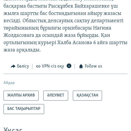
басқарма бастығы Рысқұлбек Байхарашевке үш
жылға шартты бас бостандығынан айыру жазасы
кесілді. Облыстық денсаулық сақтау департаменті
төрайымының бұрынғы орынбасары Нағима
Жолдасоваға да осындай жаза бұйырды. Қан
орталығының курьері Халба Асанова 6 айға шартты
жаза арқалады.
Бөлісу
VPN-сіз оқу
Follow us
Айдар
ЖАЛПЫ АРХИВ
ӘЛЕУМЕТ
ҚАЗАҚСТАН
БАС ТАҚЫРЫПТАР
Ұқсас