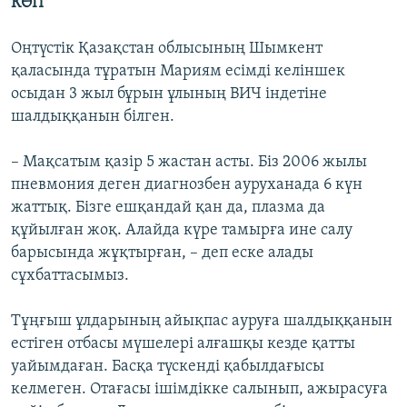
КӨП
Оңтүстік Қазақстан облысының Шымкент
қаласында тұратын Мариям есімді келіншек
осыдан 3 жыл бұрын ұлының ВИЧ індетіне
шалдыққанын білген.
– Мақсатым қазір 5 жастан асты. Біз 2006 жылы
пневмония деген диагнозбен ауруханада 6 күн
жаттық. Бізге ешқандай қан да, плазма да
құйылған жоқ. Алайда күре тамырға ине салу
барысында жұқтырған, – деп еске алады
сұхбаттасымыз.
Тұңғыш ұлдарының айықпас ауруға шалдыққанын
естіген отбасы мүшелері алғашқы кезде қатты
уайымдаған. Басқа түскенді қабылдағысы
келмеген. Отағасы ішімдікке салынып, ажырасуға