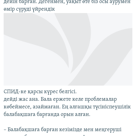
дейін барған. Дегенмен, уақыт өте біз осы аурумен
өмір сүруді үйрендік
СПИД-ке қарсы күрес белгісі.
дейді жас ана. Бала ержете келе проблемалар
көбеймесе, азаймаған. Ең алғашқы түсініспеушілік
балабақшаға барғанда орын алған.
– Балабақшаға барған кезімізде мен меңгеруші