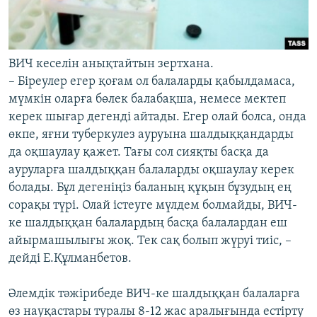
ВИЧ кеселін анықтайтын зертхана.
– Біреулер егер қоғам ол балаларды қабылдамаса,
мүмкін оларға бөлек балабақша, немесе мектеп
керек шығар дегенді айтады. Егер олай болса, онда
өкпе, яғни туберкулез ауруына шалдыққандарды
да оқшаулау қажет. Тағы сол сияқты басқа да
ауруларға шалдыққан балаларды оқшаулау керек
болады. Бұл дегеніңіз баланың құқын бұзудың ең
сорақы түрі. Олай істеуге мүлдем болмайды, ВИЧ-
ке шалдыққан балалардың басқа балалардан еш
айырмашылығы жоқ. Тек сақ болып жүруі тиіс, –
дейді Е.Құлманбетов.
Әлемдік тәжірибеде ВИЧ-ке шалдыққан балаларға
өз науқастары туралы 8-12 жас аралығында естірту