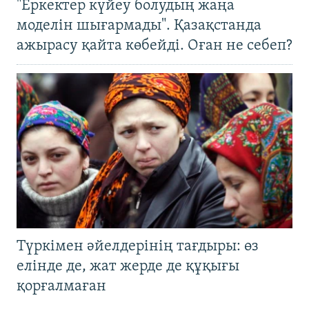
"Еркектер күйеу болудың жаңа
моделін шығармады". Қазақстанда
ажырасу қайта көбейді. Оған не себеп?
Түркімен әйелдерінің тағдыры: өз
елінде де, жат жерде де құқығы
қорғалмаған