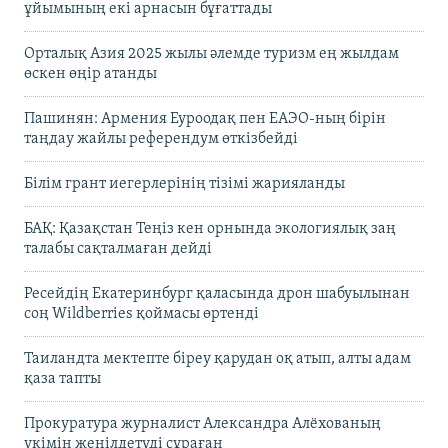
ұйымының екі арнасын бұғаттады
Орталық Азия 2025 жылы әлемде туризм ең жылдам
өскен өңір атанды
Пашинян: Армения Еуроодақ пен ЕАЭО-ның бірін
таңдау жайлы референдум өткізбейді
Білім грант иегерлерінің тізімі жарияланды
БАҚ: Қазақстан Теңіз кен орнында экологиялық заң
талабы сақталмаған дейді
Ресейдің Екатеринбург қаласында дрон шабуылынан
соң Wildberries қоймасы өртенді
Таиландта мектепте біреу қарудан оқ атып, алты адам
қаза тапты
Прокуратура журналист Александра Алёхованың
үкімін жеңілдетуді сұраған