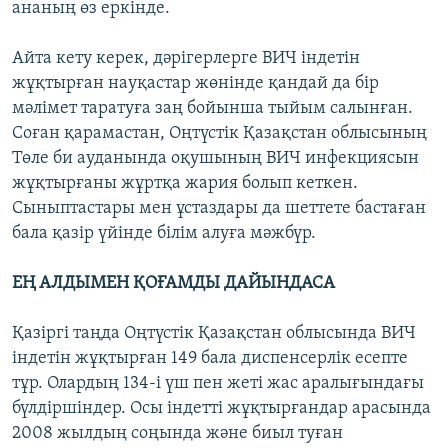
ананың өз еркінде.
Айта кету керек, дәрігерлерге ВИЧ індетін
жұқтырған науқастар жөнінде қандай да бір
мәлімет таратуға заң бойынша тыйым салынған.
Соған қарамастан, Оңтүстік Қазақстан облысының
Төле би ауданында оқушының ВИЧ инфекциясын
жұқтырғаны жұртқа жария болып кеткен.
Сыныптастары мен ұстаздары да шеттете бастаған
бала қазір үйінде білім алуға мәжбүр.
ЕҢ АЛДЫМЕН ҚОҒАМДЫ ДАЙЫНДАСА
Қазіргі таңда Оңтүстік Қазақстан облысында ВИЧ
індетін жұқтырған 149 бала диспенсерлік есепте
тұр. Олардың 134-і үш пен жеті жас аралығындағы
бүлдіршіндер. Осы індетті жұқтырғандар арасында
2008 жылдың соңында және биыл туған