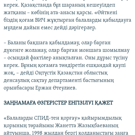
керек. Қазақстанда бұл шараның кешеуілдеп
жатқаны – көбінің ата-анасы қарсы. «Өйткені
біздің қоғам ВИЧ жұқтырған балаларды қабылдауға
мүлдем дайын емес дейді дәрігерлер.
– Баланы бақшаға қабылдамау, олар барған
дүкенге жоламау, олар барған моншаға шомылмау
– осындай фактілер анықталған. Оны дұрыс түсіну
керек. Бұның қоғамға төндіретін ешқандай қаупі
жоқ, – дейді Оңтүстік Қазақстан облыстық
денсаулық сақтау департаменті бастығының
орынбасары Ержан Өтеулиев.
ЗАҢНАМАҒА ӨЗГЕРІСТЕР ЕНГІЗІЛУІ ҚАЖЕТ
«Балаларды СПИД-тен қорғау» қайырымдылық
қорының төрайымы Жанетта Жазықбаеваның
айтуынша, 1998 жылдан бергі қолданыстағы заңға