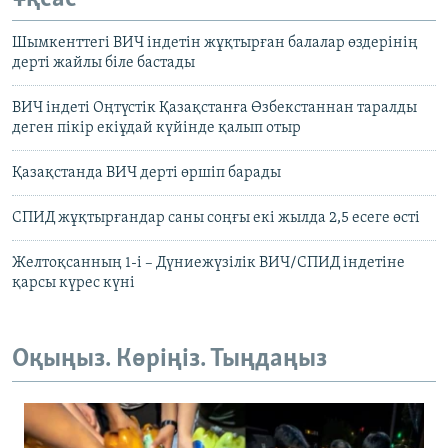
Шымкенттегі ВИЧ індетін жұқтырған балалар өздерінің
дерті жайлы біле бастады
ВИЧ індеті Оңтүстік Қазақстанға Өзбекстаннан таралды
деген пікір екіұдай күйінде қалып отыр
Қазақстанда ВИЧ дерті өршіп барады
СПИД жұқтырғандар саны соңғы екі жылда 2,5 есеге өсті
Желтоқсанның 1-і – Дүниежүзілік ВИЧ/СПИД індетіне
қарсы күрес күні
Оқыңыз. Көріңіз. Тыңдаңыз