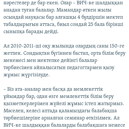
нәрестелер де бар екен. Олар – ВИЧ-ке шалдыққан
анадан туған балалар. Мамандар өткен жылы
осындай науқасы бар алғашқы 4 бүлдіршін мектеп
табалдырығын аттаса, биыл сондай 25 бала бірінші
сыныпқа барады дейді.
Ал 2010-2011-ші оқу жылында олардың саны 150-ге
жетпек. Сондықтан бүгіннен бастап, орта білім беру
мекемесі мен мектепке дейінгі балалар
тәрбиесімен айналысатын педагогтармен қызу
жұмыс жүргізілуде.
– Біз ата-аналар мен басқа да мемлекеттік
ұйымдар бар, одан өзге мемлекеттік білім беру
қызметкерлерімен жүйелі жұмыс істеп жатырмыз.
Мәселен, келесі аптада қаламыздағы балабақша
тәрбиешілеріне арналған семинар өткізілмек. Ал
ВИЧ-ке шалдыққан балаларды балабақшаға немесе