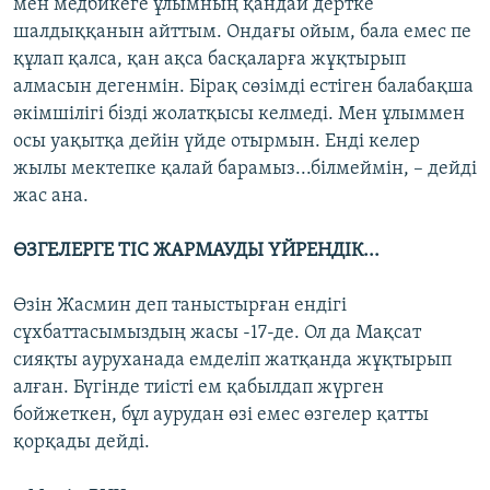
мен медбикеге ұлымның қандай дертке
шалдыққанын айттым. Ондағы ойым, бала емес пе
құлап қалса, қан ақса басқаларға жұқтырып
алмасын дегенмін. Бірақ сөзімді естіген балабақша
әкімшілігі бізді жолатқысы келмеді. Мен ұлыммен
осы уақытқа дейін үйде отырмын. Енді келер
жылы мектепке қалай барамыз...білмеймін, – дейді
жас ана.
ӨЗГЕЛЕРГЕ ТІС ЖАРМАУДЫ ҮЙРЕНДІК...
Өзін Жасмин деп таныстырған ендігі
сұхбаттасымыздың жасы -17-де. Ол да Мақсат
сияқты ауруханада емделіп жатқанда жұқтырып
алған. Бүгінде тиісті ем қабылдап жүрген
бойжеткен, бұл аурудан өзі емес өзгелер қатты
қорқады дейді.