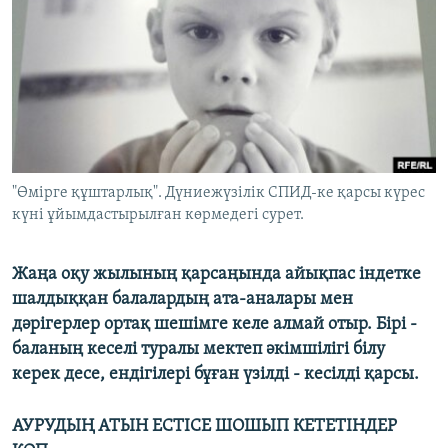
ЖАЗЫЛЫҢЫЗ
Басқа тілдерде
"Өмірге құштарлық". Дүниежүзілік СПИД-ке қарсы күрес
күні ұйымдастырылған көрмедегі сурет.
Жаңа оқу жылының қарсаңында айықпас індетке
шалдыққан балалардың ата-аналары мен
дәрігерлер ортақ шешімге келе алмай отыр. Бірі -
баланың кеселі туралы мектеп әкімшілігі білу
керек десе, ендігілері бұған үзілді - кесілді қарсы.
АУРУДЫҢ АТЫН ЕСТІСЕ ШОШЫП КЕТЕТІНДЕР