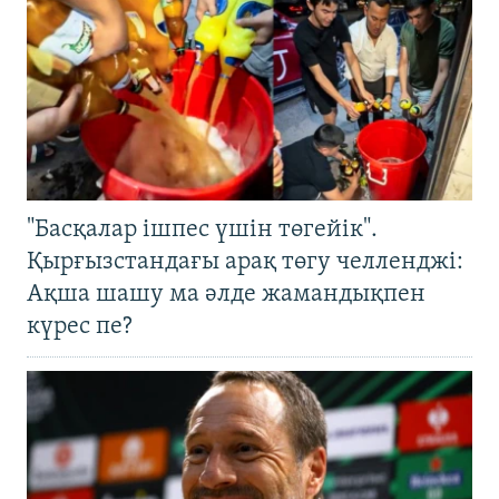
"Басқалар ішпес үшін төгейік".
Қырғызстандағы арақ төгу челленджі:
Ақша шашу ма әлде жамандықпен
күрес пе?