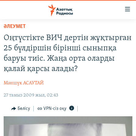
Accessibility
links
Skip
ӘЛЕУМЕТ
to
ЖАҢАЛЫҚТАР
Оңтүстікте ВИЧ дертін жұқтырған
main
САЯСАТ
content
25 бүлдіршін бірінші сыныпқа
AZATTYQTV
Skip
баруы тиіс. Жаңа орта оларды
to
ҚАҢТАР ОҚИҒАСЫ
қалай қарсы алады?
main
АДАМ ҚҰҚЫҚТАРЫ
Navigation
Мәншүк АСАУТАЙ
Skip
ӘЛЕУМЕТ
to
27 тамыз 2009 жыл, 02:43
ӘЛЕМ
Search
АРНАЙЫ ЖОБАЛАР
Бөлісу
VPN-сіз оқу
Русский