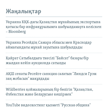
Жаңалықтар
Украина КҚК-дағы Қазақстан мұнайының экспортына
қатысы бар инфрақұрылымға шабуылдамауға келіскен
– Bloomberg
Украина Ресейдің Самара облысы мен Краснодар
аймағындағы мұнай зауытына шабуылдады
Қайрат Сатыбалдыға тиесілі "Байсат" базары бір
жылдан кейін аукционда сатылды
АҚШ сенаты Ресейге санкция салатын "Линдси Грэм
заң жобасын" мақұлдады
Wildberries қоймаларының бір бөлігін "Қазақстан,
Өзбекстан және Беларуське көшірмек"
YouTube видеохостинг қызметі "Русская община"