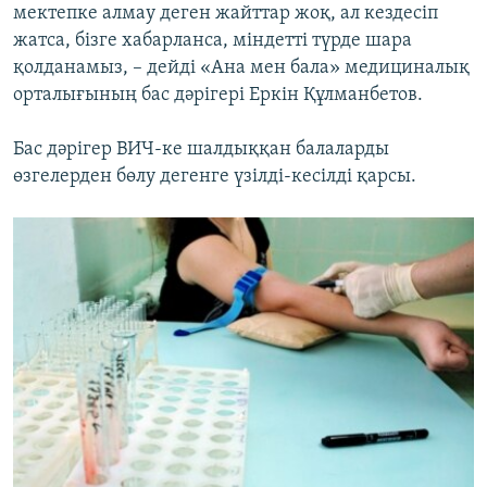
мектепке алмау деген жайттар жоқ, ал кездесіп
жатса, бізге хабарланса, міндетті түрде шара
қолданамыз, – дейді «Ана мен бала» медициналық
орталығының бас дәрігері Еркін Құлманбетов.
Бас дәрігер ВИЧ-ке шалдыққан балаларды
өзгелерден бөлу дегенге үзілді-кесілді қарсы.