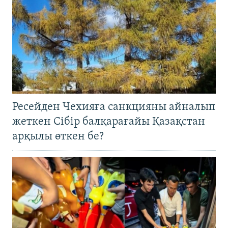
Ресейден Чехияға санкцияны айналып
жеткен Сібір балқарағайы Қазақстан
арқылы өткен бе?