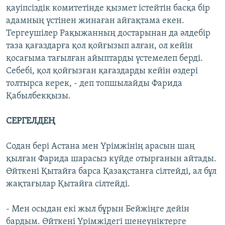
қауіпсіздік комитетінде қызмет істейтін басқа бір
адамның үстінен жинаған айғақтама екен.
Тергеушілер Рақыжанның достарынан да әлдебір
таза қағаздарға қол қойғызып алған, ол кейін
қосағыма тағылған айыптарды үстемелеп берді.
Себебі, қол қойғызған қағаздарды кейін өздері
толтырса керек, - деп топшылайды Фарида
Қабылбекқызы.
СЕРГЕЛДЕҢ
Содан бері Астана мен Үрімжінің арасын шаң
қылған Фарида шарасыз күйде отырғанын айтады.
Өйткені Қытайға барса Қазақстанға сілтейді, ал бұл
жақтағылар Қытайға сілтейді.
- Мен осыдан екі жыл бұрын Бейжіңге дейін
бардым. Өйткені Үрімжідегі шенеуніктерге