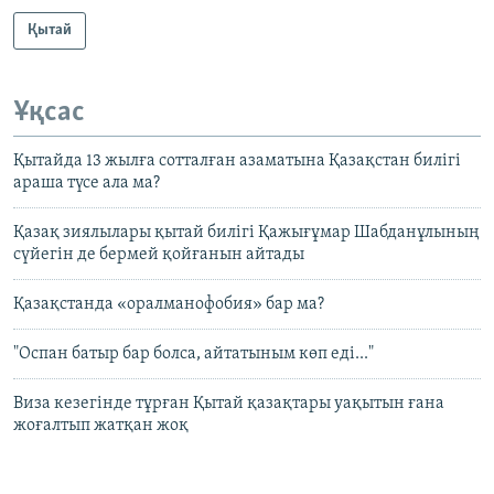
Қытай
Ұқсас
Қытайда 13 жылға сотталған азаматына Қазақстан билігі
араша түсе ала ма?
Қазақ зиялылары қытай билігі Қажығұмар Шабданұлының
сүйегін де бермей қойғанын айтады
Қазақстанда «оралманофобия» бар ма?
"Оспан батыр бар болса, айтатыным көп еді..."
Виза кезегінде тұрған Қытай қазақтары уақытын ғана
жоғалтып жатқан жоқ