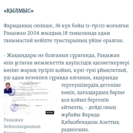
«ҚЫЛМЫС»
Фариданың сөзінше, 36 күн бойы із-түссіз жоғалған
Рақыжан 2004 жылдың 18 тамызында адам
танымастай кейіпте туыстарының үйіне оралған.
- Жақындары не болғанын сұрағанда, Рақыжан
өзін ұстаған мемлекеттік қауіпсіздік қызметкерлері
көзіне жарық түсіріп қойып, күні-түні ұйықтатпай,
үш адам кезекпен сұраққа алғанын, ақырында
тергеушілердің
дегеніне
көніп, қағаздардың бәріне
қол қойып бергенін
айтыпты, - дейді оның
жұбайы Фарида
Рақыжан
Қабылбекқызы Азаттық
Зейноллаұлының
радиосына.