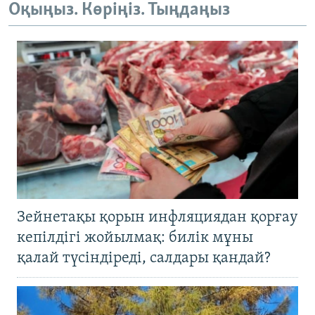
Оқыңыз. Көріңіз. Тыңдаңыз
Зейнетақы қорын инфляциядан қорғау
кепілдігі жойылмақ: билік мұны
қалай түсіндіреді, салдары қандай?