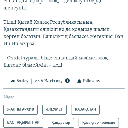
ешқандай ақпарат жоқ, – деп жауап берді
шенеунік.
Тілші Қытай Халық Республикасының
Қазақстандағы елшілігіне де қоңырау шалып
көрген болатын. Елшіліктің баспасөз жетекшісі Ван
Ин Ин мырза:
– Ол кісі туралы бізде ешқандай мәлімет жоқ.
Ештеңе білмеймін, – деді.
Бөлісу
VPN-сіз оқу
Follow us
Айдар
ЖАЛПЫ АРХИВ
ӘЛЕУМЕТ
ҚАЗАҚСТАН
БАС ТАҚЫРЫПТАР
Қандастар
Қазақтар - әлемде