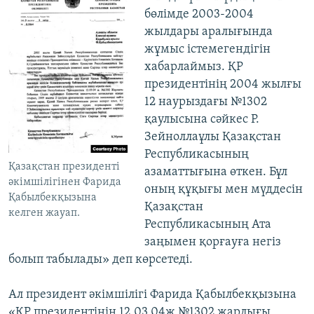
бөлімде 2003-2004
жылдары аралығында
жұмыс істемегендігін
хабарлаймыз. ҚР
президентінің 2004 жылғы
12 наурыздағы №1302
қаулысына сәйкес Р.
Зейноллаұлы Қазақстан
Республикасының
Қазақстан президенті
азаматтығына өткен. Бұл
әкімшілігінен Фарида
оның құқығы мен мүддесін
Қабылбекқызына
Қазақстан
келген жауап.
Республикасының Ата
заңымен қорғауға негіз
болып табылады» деп көрсетеді.
Ал президент әкімшілігі Фарида Қабылбекқызына
«ҚР президентінің 12.03.04ж №1302 жарлығы