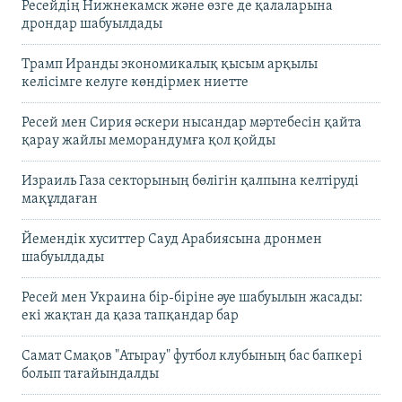
Ресейдің Нижнекамск және өзге де қалаларына
дрондар шабуылдады
Трамп Иранды экономикалық қысым арқылы
келісімге келуге көндірмек ниетте
Ресей мен Сирия әскери нысандар мәртебесін қайта
қарау жайлы меморандумға қол қойды
Израиль Газа секторының бөлігін қалпына келтіруді
мақұлдаған
Йемендік хуситтер Сауд Арабиясына дронмен
шабуылдады
Ресей мен Украина бір-біріне әуе шабуылын жасады:
екі жақтан да қаза тапқандар бар
Самат Смақов "Атырау" футбол клубының бас бапкері
болып тағайындалды