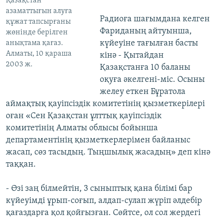
Қазақстан
азаматтығын алуға
Радиоға шағымдана келген
құжат тапсырғаны
Фариданың айтуынша,
жөнінде берілген
күйеуіне тағылған басты
анықтама қағаз.
Алматы, 10 қараша
кінә - Қытайдан
2003 ж.
Қазақстанға 10 баланы
оқуға әкелгені-міс. Осыны
желеу еткен Бұратола
аймақтық қауіпсіздік комитетінің қызметкерілері
оған «Сен Қазақстан ұлттық қауіпсіздік
комитетінің Алматы облысы бойынша
департаментінің қызметкерлерімен байланыс
жасап, сөз тасыдың. Тыңшылық жасадың» деп кінә
таққан.
- Өзі заң білмейтін, 3 сыныптық қана білімі бар
күйеуімді ұрып-соғып, алдап-сулап жүріп әлдебір
қағаздарға қол қойғызған. Сөйтсе, ол сол жердегі