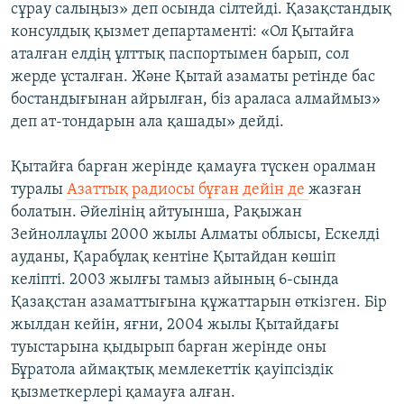
сұрау салыңыз» деп осында сілтейді. Қазақстандық
консулдық қызмет департаменті: «Ол Қытайға
аталған елдің ұлттық паспортымен барып, сол
жерде ұсталған. Және Қытай азаматы ретінде бас
бостандығынан айрылған, біз араласа алмаймыз»
деп ат-тондарын ала қашады» дейді.
Қытайға барған жерінде қамауға түскен оралман
туралы
Азаттық радиосы бұған дейін де
жазған
болатын. Әйелінің айтуынша, Рақыжан
Зейноллаұлы 2000 жылы Алматы облысы, Ескелді
ауданы, Қарабұлақ кентіне Қытайдан көшіп
келіпті. 2003 жылғы тамыз айының 6-сында
Қазақстан азаматтығына құжаттарын өткізген. Бір
жылдан кейін, яғни, 2004 жылы Қытайдағы
туыстарына қыдырып барған жерінде оны
Бұратола аймақтық мемлекеттік қауіпсіздік
қызметкерлері қамауға алған.