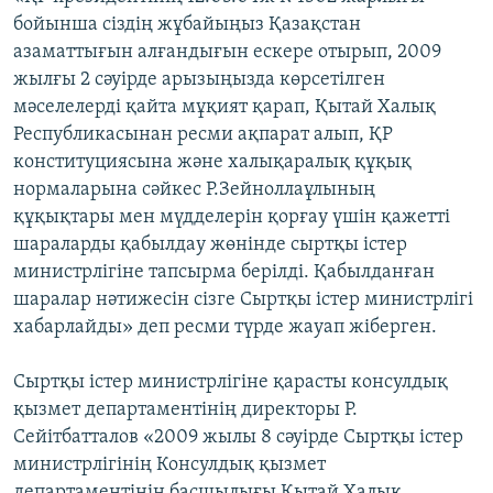
бойынша сіздің жұбайыңыз Қазақстан
азаматтығын алғандығын ескере отырып, 2009
жылғы 2 сәуірде арызыңызда көрсетілген
мәселелерді қайта мұқият қарап, Қытай Халық
Республикасынан ресми ақпарат алып, ҚР
конституциясына және халықаралық құқық
нормаларына сәйкес Р.Зейноллаұлының
құқықтары мен мүдделерін қорғау үшін қажетті
шараларды қабылдау жөнінде сыртқы істер
министрлігіне тапсырма берілді. Қабылданған
шаралар нәтижесін сізге Сыртқы істер министрлігі
хабарлайды» деп ресми түрде жауап жіберген.
Сыртқы істер министрлігіне қарасты консулдық
қызмет департаментінің директоры Р.
Сейітбатталов «2009 жылы 8 сәуірде Сыртқы істер
министрлігінің Консулдық қызмет
департаментінің басшылығы Қытай Халық