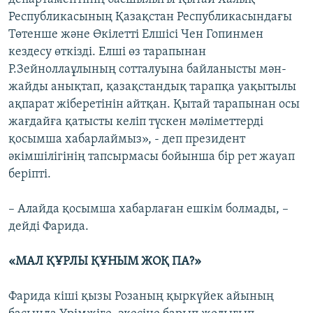
Республикасының Қазақстан Республикасындағы
Төтенше және Өкілетті Елшісі Чен Гопинмен
кездесу өткізді. Елші өз тарапынан
Р.Зейноллаұлының сотталуына байланысты мән-
жайды анықтап, қазақстандық тарапқа уақытылы
ақпарат жіберетінін айтқан. Қытай тарапынан осы
жағдайға қатысты келіп түскен мәліметтерді
қосымша хабарлаймыз», - деп президент
әкімшілігінің тапсырмасы бойынша бір рет жауап
беріпті.
– Алайда қосымша хабарлаған ешкім болмады, –
дейді Фарида.
«МАЛ ҚҰРЛЫ ҚҰНЫМ ЖОҚ ПА?»
Фарида кіші қызы Розаның қыркүйек айының