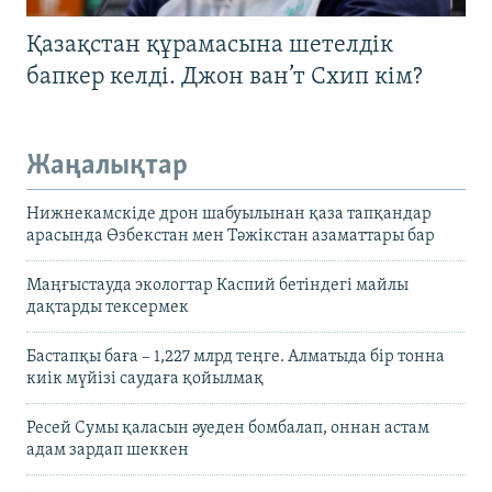
Қазақстан құрамасына шетелдік
бапкер келді. Джон ван’т Схип кім?
Жаңалықтар
Нижнекамскіде дрон шабуылынан қаза тапқандар
арасында Өзбекстан мен Тәжікстан азаматтары бар
Маңғыстауда экологтар Каспий бетіндегі майлы
дақтарды тексермек
Бастапқы баға – 1,227 млрд теңге. Алматыда бір тонна
киік мүйізі саудаға қойылмақ
Ресей Сумы қаласын әуеден бомбалап, оннан астам
адам зардап шеккен