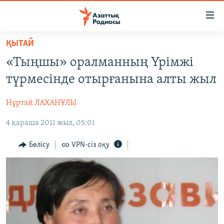
Accessibility
links
Skip
ҚЫТАЙ
to
ЖАҢАЛЫҚТАР
«Тыңшы» оралманның Үрімжі
main
САЯСАТ
content
түрмесінде отырғанына алты жыл
AZATTYQTV
Skip
to
Нұртай ЛАХАНҰЛЫ
ҚАҢТАР ОҚИҒАСЫ
main
4 қараша 2011 жыл, 05:01
АДАМ ҚҰҚЫҚТАРЫ
Navigation
Skip
ӘЛЕУМЕТ
Бөлісу
VPN-сіз оқу
to
ӘЛЕМ
Search
АРНАЙЫ ЖОБАЛАР
Русский