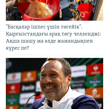
"Басқалар ішпес үшін төгейік".
Қырғызстандағы арақ төгу челленджі:
Ақша шашу ма әлде жамандықпен
күрес пе?