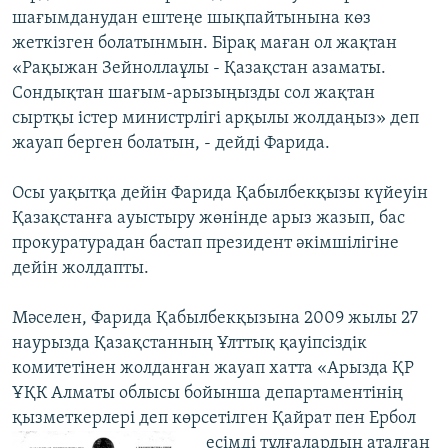
шағымданудан ештеңе шықпайтынына көз
жеткізген болатынмын. Бірақ маған ол жақтан
«Рақыжан Зейноллаұлы - Қазақстан азаматы.
Сондықтан шағым-арызыңызды сол жақтан
сыртқы істер министрлігі арқылы жолдаңыз» деп
жауап берген болатын, - дейді Фарида.
Осы уақытқа дейін Фарида Қабылбекқызы күйеуін
Қазақстанға ауыстыру жөнінде арыз жазып, бас
прокуратурадан бастап президент әкімшілігіне
дейін жолдапты.
Мәселен, Фарида Қабылбекқызына 2009 жылы 27
наурызда Қазақстанның Ұлттық қауіпсіздік
комитетінен жолданған жауап хатта «Арызда ҚР
ҰҚК Алматы облысы бойынша департаментінің
қызметкерлері деп көрсетілген Қайрат пен Ербол
есімді тұлғалардың
аталған