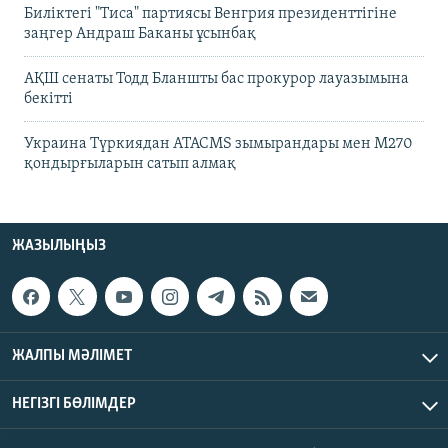
Биліктегі "Тиса" партиясы Венгрия президенттігіне
заңгер Андраш Баканы ұсынбақ
АҚШ сенаты Тодд Бланшты бас прокурор лауазымына
бекітті
Украина Түркиядан ATACMS зымырандары мен M270
қондырғыларын сатып алмақ
ЖАЗЫЛЫҢЫЗ
ЖАЛПЫ МӘЛІМЕТ
НЕГІЗГІ БӨЛІМДЕР