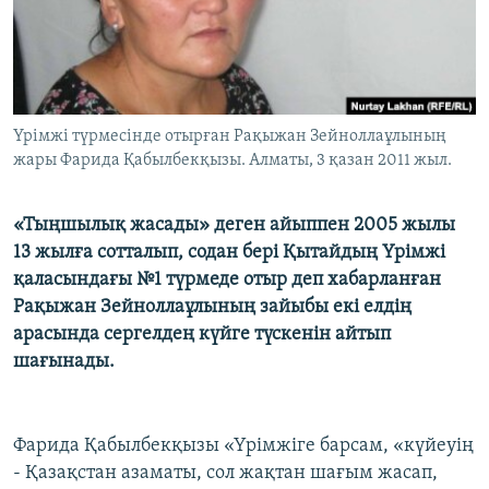
ЖАЗЫЛЫҢЫЗ
Басқа тілдерде
Үрімжі түрмесінде отырған Рақыжан Зейноллаұлының
жары Фарида Қабылбекқызы. Алматы, 3 қазан 2011 жыл.
«Тыңшылық жасады» деген айыппен 2005 жылы
13 жылға сотталып, содан бері Қытайдың Үрімжі
қаласындағы №1 түрмеде отыр деп хабарланған
Рақыжан Зейноллаұлының зайыбы екі елдің
арасында сергелдең күйге түскенін айтып
шағынады.
Фарида Қабылбекқызы «Үрімжіге барсам, «күйеуің
- Қазақстан азаматы, сол жақтан шағым жасап,