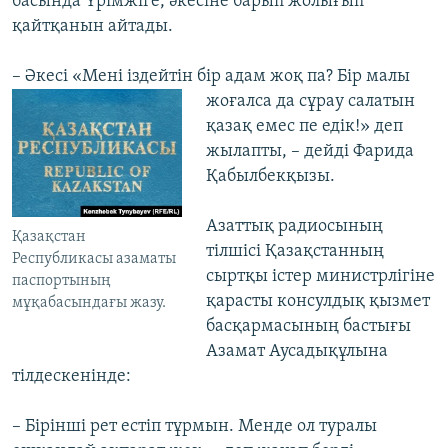
басында Үрімжіге, әкесіне барып жолығып
қайтқанын айтады.
– Әкесі «Мені іздейтін бір адам жоқ па? Бір малы
жоғалса да сұрау салатын
қазақ емес пе едік!» деп
жылапты, – дейді Фарида
Қабылбекқызы.
Азаттық радиосының
Қазақстан
тілшісі Қазақстанның
Республикасы азаматы
сыртқы істер министрлігіне
паспортының
қарасты консулдық қызмет
мұқабасындағы жазу.
басқармасының бастығы
Азамат Аусадықұлына
тілдескенінде:
– Бірінші рет естіп тұрмын. Менде ол туралы