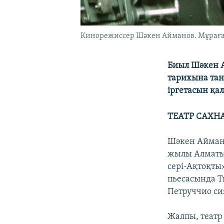
Кинорежиссер Шәкен Айманов. Мұрағат
Биыл Шәкен А
тарихына тан
іргетасын қал
ТЕАТР САХН
Шәкен Аймано
жылы Алматыд
сері-Ақтоқты
пьесасында Т
Петруччио си
Жалпы, театр 