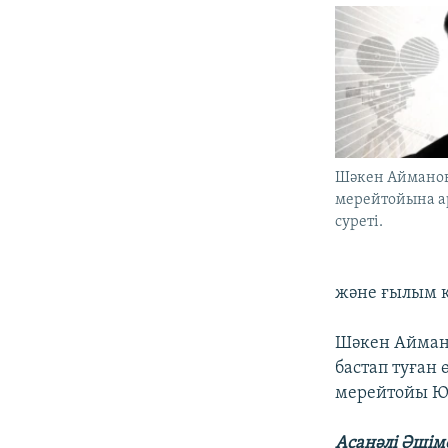
Шәкен Аймано
мерейтойына ар
суреті.
және ғылым қ
Шәкен Айман
бастап туған
мерейтойы ЮН
Асанәлі Әшім