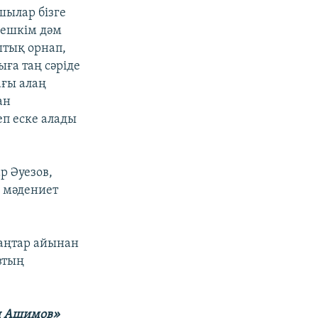
шылар бізге
 ешкім дәм
штық орнап,
ға таң сәріде
ағы алаң
ан
еп еске алады
р Әуезов,
 мәдениет
аңтар айынан
втың
ли Ашимов»