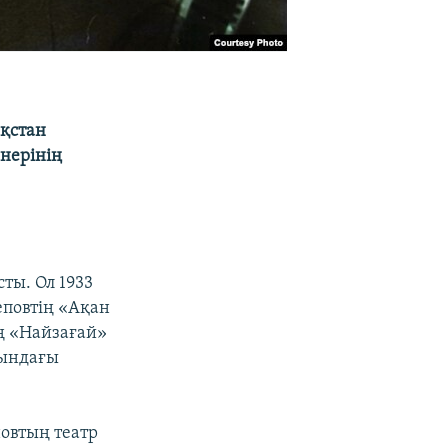
ақстан
өнерінің
ы. Ол 1933
повтің «Ақан
ң «Найзағай»
сындағы
новтың театр