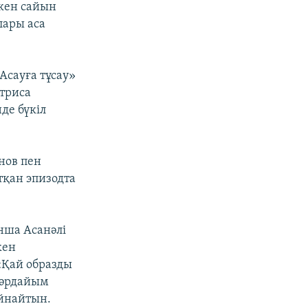
ткен сайын
лары аса
Асауға тұсау»
триса
де бүкіл
анов пен
қан эпизодта
ынша Асанәлі
кен
«Қай образды
 әрдайым
ойнайтын.