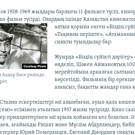
в 1938-1969 жылдары барлығы 11 фильмге түсіп, кин
ша фильм түсірді. Олардың ішінде Қазақстан кинемат
алтын
қорына енген «Біздің сүйі
«Тақиялы періште», «Атаманны
сияқты туындылар бар.
Жуырда «Біздің сүйікті дәрігер»
өңделіп, Шәкен Аймановтың 10
мерейтойына арналған салтана
Алдар Көсе рөлінде.
көрсетілді. Фильмнің бір ерекшел
рет.
алаңсыз, бақытты жандар ғана к
Сталин ескерткіштері әлі алынбаған, ауыл-қала көшеле
емі» есімімен аталатын 1957 жылы түсірілді. Кино са
өнер принциптерінен әлі арыла қоймаған кез болатын. 
аев, ағайынды Ришат және Мүслім Абдуллиндер, Бибіг
актерлер Юрий Померанцев, Евгений Диордиев сияқты