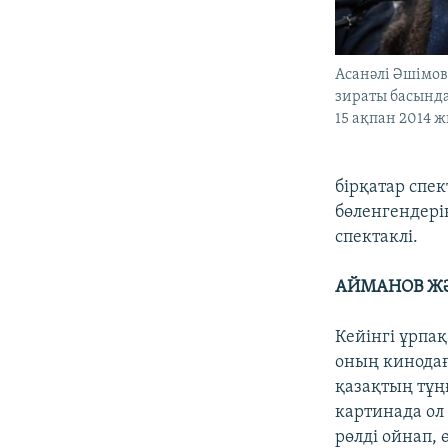
Асанәлі Әшімо
зираты басында
15 ақпан 2014 ж
бірқатар спе
бөленгендері
спектаклі.
АЙМАНОВ Ж
Кейінгі ұрпа
оның кинодағ
қазақтың тұң
картинада ол
рөлді ойнап, 