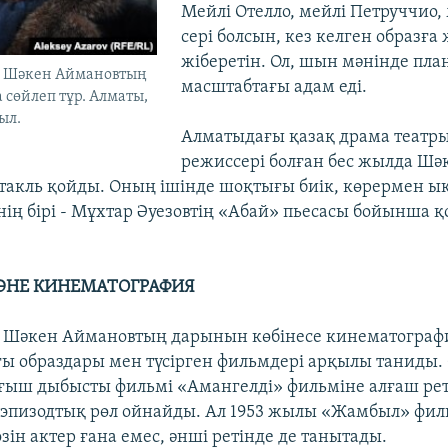
Мейлі Отелло, мейлі Петруччио,
сері болсын, кез келген образға 
жіберетін. Ол, шын мәнінде пл
в Шәкен Аймановтың
масштабтағы адам еді.
 сөйлеп тұр. Алматы,
ыл.
Алматыдағы қазақ драма театр
режиссері болған бес жылда Ш
ктакль қойды. Оның ішінде шоқтығы биік, көрермен 
нің бірі - Мұхтар Әуезовтің «Абай» пьесасы бойынша 
ӘНЕ КИНЕМАТОГРАФИЯ
қ Шәкен Аймановтың дарынын көбінесе кинематограф
ы образдары мен түсірген фильмдері арқылы таниды.
ғыш дыбысты фильмі «Амангелді» фильміне алғаш рет т
 эпизодтық рөл ойнайды. Ал 1953 жылы «Жамбыл» фил
өзін актер ғана емес, әнші ретінде де танытады.