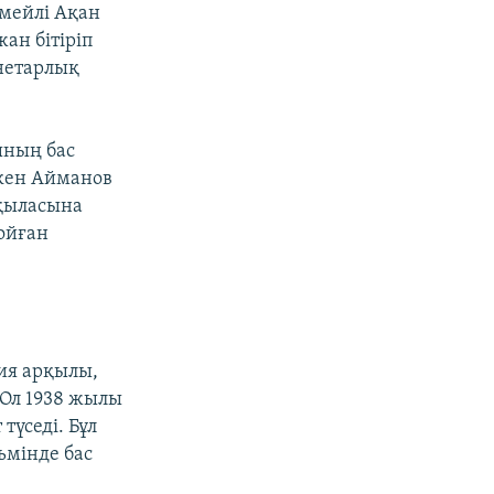
 мейлі Ақан
жан бітіріп
анетарлық
ының бас
әкен Айманов
ықыласына
қойған
ия арқылы,
 Ол 1938 жылы
үседі. Бұл
ьмінде бас