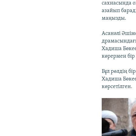
сахнасында о
азайып барад
маңызды.
Асанәлі Әшім
драмасындағ
Хадиша Бөкее
көрермен бір
Бұл рөлдің бі
Хадиша Бөкее
көрсетілген.