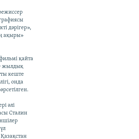
орежиссер
ографиясы
кті дәрігер»,
ң ақыры»
 фильмі қайта
0 жылдық
тты кеште
ігі, онда
өрсетілген.
рі әлі
ласы Сталин
Әншілер
үл
 Қазақстан