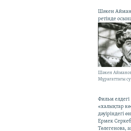
Шәкен Аймано
ретінде осын
Шәкен Айманов 
Мұрағаттағы су
Фильм елдегі 
«халықтар көс
дәуіріндегі 
Ермек Серкеб
Төлегенова, 