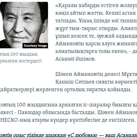
«Қаралы хабарды естіген жолау
көңіл айтып жатты. Кешкі астан
татпады. Ұшақ ішінде өлі тыны
жұрт тым-тырыс отырды. Алматы
ұшып келсек те, әуежай алдынд
Аймановты қарсы алуға жиналғ
алматылықтарға толы екен», - д
втың 100 жылдық
Асанәлі Әшімов.
налған постердегі
Шәкен Аймановтің денесі Мұхта
Қаныш Сәтпаев сияқты көрнекті
айраткерлері жерленген орталық зиратқа қойылды.
овтың 100 жылдығына арналған іс-шаралар биылғы қ
 өлкесі - Павлодар облысында басталды. Шәкен Аймано
ЕСКО-ның атаулы күндер күнтізбесіне де енгізілген.
овтің орыс тілінде шыққан «С любовью — ваш Асана