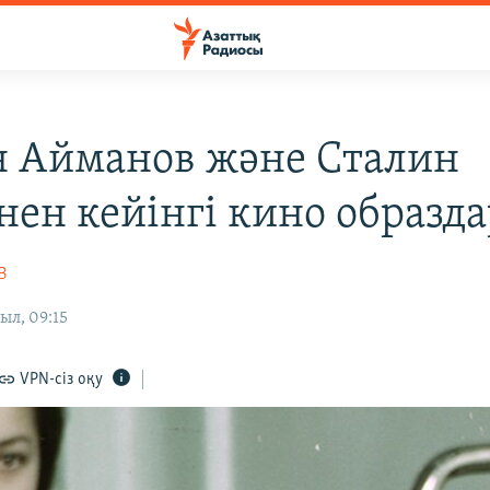
 Айманов және Сталин
інен кейінгі кино образд
В
ыл, 09:15
VPN-сіз оқу