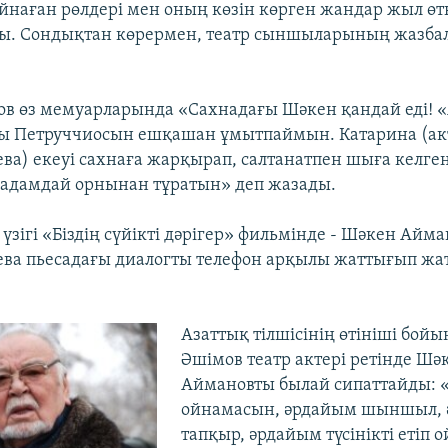
йнаған рөлдері мен оның көзін көрген жандар жыл ө
ы. Сондықтан көрермен, театр сыншыларының жазба
ов өз мемуарларында «Сахнадағы Шәкен қандай еді! «
ы Петруччиосын ешқашан ұмытпаймын. Катарина (ак
ва) екеуі сахнаға жарқырап, салтанатпен шыға келген
 адамдай орнынан тұратын» деп жазады.
р үзігі «Біздің сүйікті дәрігер» фильмінде - Шәкен Айм
ва пьесадағы диалогты телефон арқылы жаттығып жат
Азаттық тілшісінің өтініші бой
Әшімов театр актері ретінде Шә
Аймановты былай сипаттайды: 
ойнамасын, әрдайым шыншыл,
тапқыр, әрдайым түсінікті етіп 