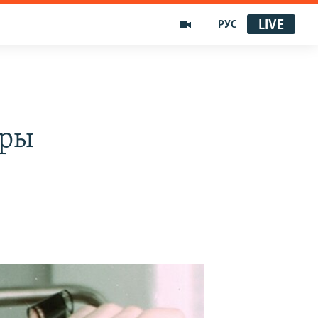
LIVE
РУС
ары