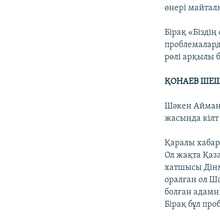
өнері майтал
Бірақ «Біздің
проблемалард
рөлі арқылы 
ҚОНАЕВ ШЕ
Шәкен Айман
жасында кілт 
Қаралы хабар
Ол жақта Қаз
хатшысы Дінм
оралған ол Ш
болған адамн
Бірақ бұл про