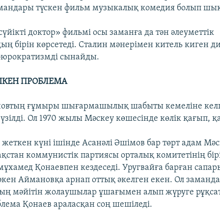
мандары түскен фильм музыкалық комедия болып шы
 сүйікті доктор» фильмі осы заманға да тән әлеуметтік
ың бірін көрсетеді. Сталин мәнерімен китель киген 
бюрократизмді сынайды.
ШКЕН ПРОБЛЕМА
овтың ғұмыры шығармашылық шабыты кемеліне келг
үзілді. Ол 1970 жылы Мәскеу көшесінде көлік қағып, қ
 жеткен күні ішінде Асанәлі Әшімов бар төрт адам Мә
ақстан коммунистік партиясы орталық комитетінің бір
ұхамед Қонаевпен кездеседі. Уругвайға барған сапар
әкен Аймановқа арнап оттық әкелген екен. Ол заманд
ың мәйітін жолаушылар ұшағымен алып жүруге рұқсат
блема Қонаев араласқан соң шешіледі.