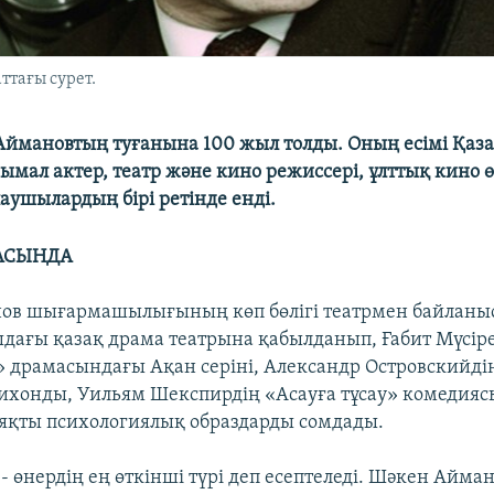
тағы сурет.
ймановтың туғанына 100 жыл толды. Оның есімі Қаз
ымал актер, театр және кино режиссері, ұлттық кино 
аушылардың бірі ретінде енді.
АСЫНДА
в шығармашылығының көп бөлігі театрмен байланыст
ағы қазақ драма театрына қабылданып, Ғабит Мүсіре
» драмасындағы Ақан серіні, Александр Островскийді
ихонды, Уильям Шекспирдің «Асауға тұсау» комедия
яқты психологиялық образдарды сомдады.
- өнердің ең өткінші түрі деп есептеледі. Шәкен Айма