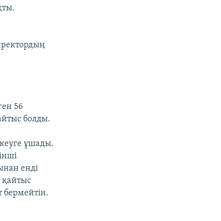
қты.
директордың
ен 56
айтыс болды.
скеуге ұшады.
інші
ынан енді
а қайтыс
 бермейтін.