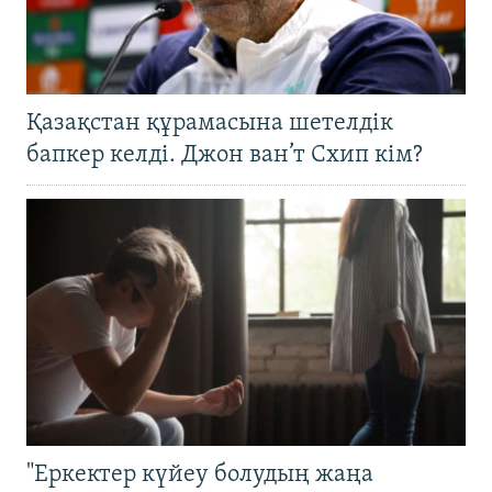
Қазақстан құрамасына шетелдік
бапкер келді. Джон ван’т Схип кім?
"Еркектер күйеу болудың жаңа