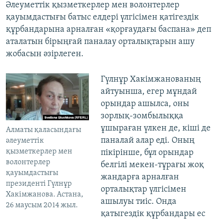
Әлеуметтік қызметкерлер мен волонтерлер
қауымдастығы батыс елдері үлгісімен қатігездік
құрбандарына арналған «қорғаудағы баспана» деп
аталатын бірыңғай паналау орталықтарын ашу
жобасын әзірлеген.
Гүлнұр Хакімжанованың
айтуынша, егер мұндай
орындар ашылса, оны
зорлық-зомбылыққа
ұшыраған үлкен де, кіші де
Алматы қаласындағы
паналай алар еді. Оның
әлеуметтік
қызметкерлер мен
пікірінше, бұл орындар
волонтерлер
белгілі мекен-тұрағы жоқ
қауымдастығы
жандарға арналған
президенті Гүлнұр
орталықтар үлгісімен
Хакімжанова. Астана,
ашылуы тиіс. Онда
26 маусым 2014 жыл.
қатыгездік құрбандары ес