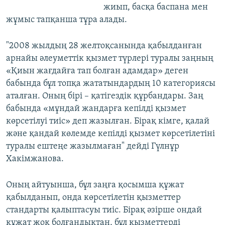
жиып, басқа баспана мен
жұмыс тапқанша тұра алады.
"2008 жылдың 28 желтоқсанында қабылданған
арнайы әлеуметтік қызмет түрлері туралы заңның
«Қиын жағдайға тап болған адамдар» деген
бабында бұл топқа жататындардың 10 категориясы
аталған. Оның бірі – қатігездік құрбандары. Заң
бабында «мұндай жандарға кепілді қызмет
көрсетілуі тиіс» деп жазылған. Бірақ кімге, қалай
және қандай көлемде кепілді қызмет көрсетілетіні
туралы ештеңе жазылмаған" дейді Гүлнұр
Хакімжанова.
Оның айтуынша, бұл заңға қосымша құжат
қабылданып, онда көрсетілетін қызметтер
стандарты қалыптасуы тиіс. Бірақ әзірше ондай
құжат жоқ болғандықтан, бұл қызметтерді