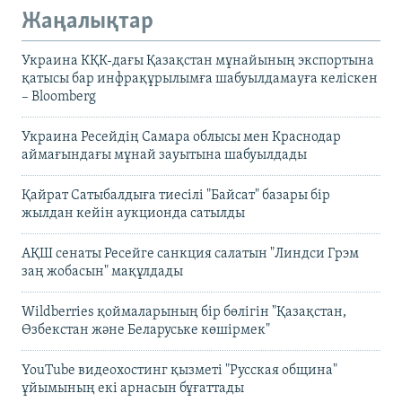
Жаңалықтар
Украина КҚК-дағы Қазақстан мұнайының экспортына
қатысы бар инфрақұрылымға шабуылдамауға келіскен
– Bloomberg
Украина Ресейдің Самара облысы мен Краснодар
аймағындағы мұнай зауытына шабуылдады
Қайрат Сатыбалдыға тиесілі "Байсат" базары бір
жылдан кейін аукционда сатылды
АҚШ сенаты Ресейге санкция салатын "Линдси Грэм
заң жобасын" мақұлдады
Wildberries қоймаларының бір бөлігін "Қазақстан,
Өзбекстан және Беларуське көшірмек"
YouTube видеохостинг қызметі "Русская община"
ұйымының екі арнасын бұғаттады