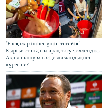
"Басқалар ішпес үшін төгейік".
Қырғызстандағы арақ төгу челленджі:
Ақша шашу ма әлде жамандықпен
күрес пе?