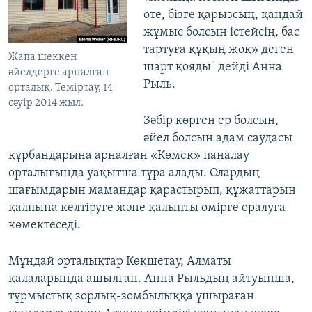
өте, бізге қарызсың, қандай
жұмыс болсын істейсің, бас
тартуға құқың жоқ» деген
Жапа шеккен
шарт қояды" дейді Анна
әйелдерге арналған
Рыль.
орталық. Теміртау, 14
сәуір 2014 жыл.
Зәбір көрген ер болсын,
әйел болсын адам саудасы
құрбандарына арналған «Көмек» паналау
орталығында уақытша тұра алады. Олардың
шағымдарын мамандар қарастырып, құжаттарын
қалпына келтіруге және қалыпты өмірге оралуға
көмектеседі.
Мұндай орталықтар Көкшетау, Алматы
қалаларында ашылған. Анна Рыльдың айтуынша,
тұрмыстық зорлық-зомбылыққа ұшыраған