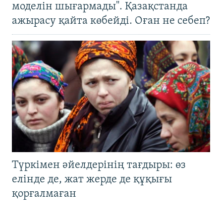
моделін шығармады". Қазақстанда
ажырасу қайта көбейді. Оған не себеп?
Түркімен әйелдерінің тағдыры: өз
елінде де, жат жерде де құқығы
қорғалмаған