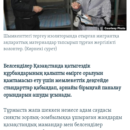
ЖАЗЫЛЫҢЫЗ
Басқа тілдерде
Шымкенттегі тергеу изоляторында отырған мигрантқа
ақпараттық материалдар тапсырып тұрған жергілікті
волонтер. (Көрнекі сурет)
Белсенділер Қазақстанда қатыгездік
құрбандарының қалыпты өмірге оралуын
қамтамасыз ету үшін мемлекеттік деңгейде
стандарттар қабылдап, арнайы бірыңғай паналау
орындарын ашуды ұсынады.
Тұрмыста жапа шеккен немесе адам саудасы
сияқты зорлық-зомбылыққа ұшыраған жандарды
қазақстандық мамандар мен белсенділер