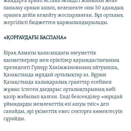
жандарға арнап Астана әкімдігі жанынан жеке
паналау орнын ашып, келешекте оны 50 адамдық
орынға дейін кеңейту жоспарланған. Бұл орталық
жергілікті бюджеттен қаржыландырылады.
«ҚОРҒАУДАҒЫ БАСПАНА»
Бірақ Алматы қаласындағы әлеуметтік
қызметкерлер мен еріктілер қауымдастығының
президенті Гүлнұр Хакімжанованың айтуынша,
Қазақстанда мұндай орталықтар аз. Бұрын
Қазақстанда халықаралық гранттар есебінен
жұмыс істеген дағдарыс орталықтарының көбі
қазір жабылып қалған. Енді белсенділер «мұндай
ұйымдарды мемлекеттің өзі ашуы тиіс» деп
санайды, әрі үкіметтік емес секторға көмектесуін
сұрайды.