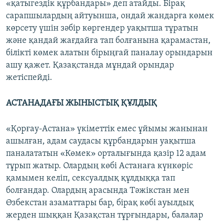
«қатыгездік құрбандары» деп атайды. Бірақ
сарапшылардың айтуынша, ондай жандарға көмек
көрсету үшін зәбір көргендер уақытша тұратын
және қандай жағдайға тап болғанына қарамастан,
білікті көмек алатын бірыңғай паналау орындарын
ашу қажет. Қазақстанда мұндай орындар
жетіспейді.
АСТАНАДАҒЫ ЖЫНЫСТЫҚ ҚҰЛДЫҚ
«Қорғау-Астана» үкіметтік емес ұйымы жанынан
ашылған, адам саудасы құрбандарын уақытша
паналататын «Көмек» орталығында қазір 12 адам
тұрып жатыр. Олардың көбі Астанаға күнкөріс
қамымен келіп, сексуалдық құлдыққа тап
болғандар. Олардың арасында Тәжікстан мен
Өзбекстан азаматтары бар, бірақ көбі ауылдық
жерден шыққан Қазақстан тұрғындары, балалар