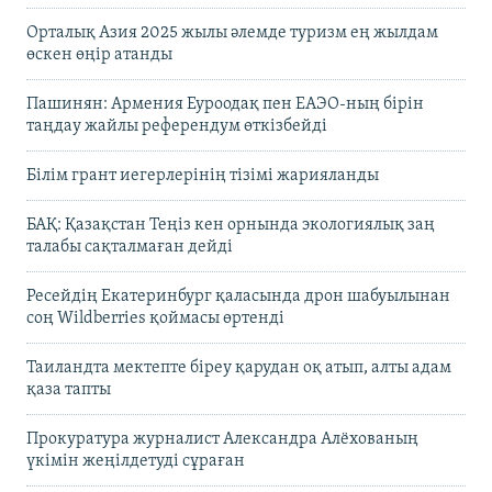
Орталық Азия 2025 жылы әлемде туризм ең жылдам
өскен өңір атанды
Пашинян: Армения Еуроодақ пен ЕАЭО-ның бірін
таңдау жайлы референдум өткізбейді
Білім грант иегерлерінің тізімі жарияланды
БАҚ: Қазақстан Теңіз кен орнында экологиялық заң
талабы сақталмаған дейді
Ресейдің Екатеринбург қаласында дрон шабуылынан
соң Wildberries қоймасы өртенді
Таиландта мектепте біреу қарудан оқ атып, алты адам
қаза тапты
Прокуратура журналист Александра Алёхованың
үкімін жеңілдетуді сұраған