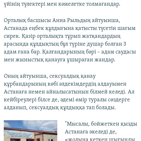
үйінің түлектері мен кәмелетке толмағандар.
Орталық басшысы Анна Рыльдың айтуынша,
Астанада еңбек құлдығына қатысты түсетін шағым
сирек. Қазір орталықта тұрып жатқандардың
арасында құлдықтың бұл түріне душар болған 3
адам ғана бар. Қалғандарының бәрі – адам саудасы
мен жыныстық қанауға ұшыраған жандар.
Оның айтуынша, сексуалдық қанау
құрбандарының көбі әлдекімдердің алдауымен
Астанаға немен айналысатынын білмей келеді. Ал
кейбіреулері білсе де, әдемі өмір туралы сөздерге
алданып, сексуалдық құлдыққа тап болады.
"Мысалы, бойжеткен қызды
Астанаға әкеледі де,
«жолыңа кеткен шығынды