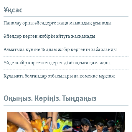
Ұқсас
Паналау орны әйелдерге жаңа мамандық ұсынады
Әйелдер көрген жәбірін айтуға жасқанады
Алматыда күніне 15 адам жәбір көргенін хабарлайды
Үйде жәбір көрсеткендер енді абақтыға қамалады
Құлдықта болғандар отбасылары да көмекке мұқтаж
Оқыңыз. Көріңіз. Тыңдаңыз