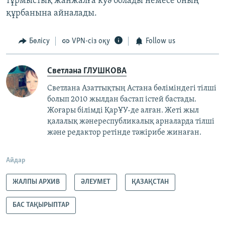
тұрмыстық жанжалға куә болады немесе оның
құрбанына айналады.
Бөлісу
VPN-сіз оқу
Follow us
Светлана ГЛУШКОВА
Светлана Азаттықтың Астана бөліміндегі тілші
болып 2010 жылдан бастап істей бастады.
Жоғары білімді ҚарҰУ-де алған. Жеті жыл
қалалық жәнереспубликалық арналарда тілші
және редактор ретінде тәжірибе жинаған.
Айдар
ЖАЛПЫ АРХИВ
ӘЛЕУМЕТ
ҚАЗАҚСТАН
БАС ТАҚЫРЫПТАР