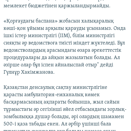
мемлекет бюджетінен қаржыландырмайды.
«Қорғаудағы баспана» жобасын халықаралық
көші-қон ұйымы арқылы қарауды ұсынамыз. Онда
ішкі істер министрлігі (ІІМ), білім министрлігі
сияқты әр ведомствоға тиісті міндет жүктеледі. Бұл
ведомстволардың арасындағы өзара әрекеттестік
процедуралары да айқын жазылатын болады. Ал
әзірше олар бұл іспен айналыспай отыр" дейді
Гүлнұр Хакімжанова.
Қазақстан денсаулық сақтау министрлігіне
қарасты амбулатория-емханалық көмек
басқармасының ақпараты бойынша, жыл сайын
тұрмыстағы әр сегізінші әйел отбасындағы зорлық-
зомбылыққа душар болады, әрі олардың шамамен
500-і қаза табады екен. Ал әрбір үшінші бала