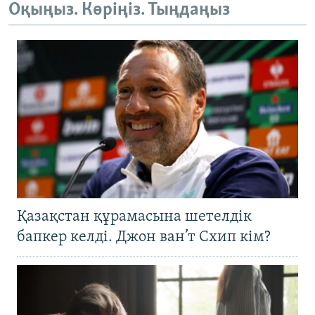
Оқыңыз. Көріңіз. Тыңдаңыз
Қазақстан құрамасына шетелдік
бапкер келді. Джон ван’т Схип кім?