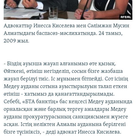
Адвокаттар Инесса Киселева мен Сәлімжан Мусин
Алматыдағы баспасөз-мәслихатында. 24 тамыз,
2009 жыл.
- Біздің ауызша жауап алғанымыз өте қызық.
Өйткені, өтініш негізделіп, сосын бізге жазбаша
жауап берілуі тиіс. Іс мұнымен бітпейді. Сот ісінің
Медеу ауданы сотына ауыстырылуын талап еткен
өтініш - хатымыз да қанағаттандырылмады.
Себебі, «БТА банктің» бас кеңсесі Медеу ауданында
орналасқан және барлық тергеу амалдары Медеу
ауданы прокуратурасының санкциясымен жүзеге
асқан. Істің неліктен Алмалы ауданына берілгені
бізге түсініксіз, - деді адвокат Инесса Кисилева.