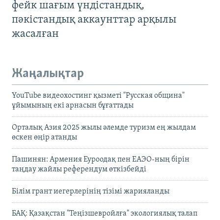
фейк шағым үндістандық,
пәкістандық аккаунттар арқылы
жасалған
Жаңалықтар
YouTube видеохостинг қызметі "Русская община"
ұйымының екі арнасын бұғаттады
Орталық Азия 2025 жылы әлемде туризм ең жылдам
өскен өңір атанды
Пашинян: Армения Еуроодақ пен ЕАЭО-ның бірін
таңдау жайлы референдум өткізбейді
Білім грант иегерлерінің тізімі жарияланды
БАҚ: Қазақстан "Теңізшевройлға" экологиялық талап