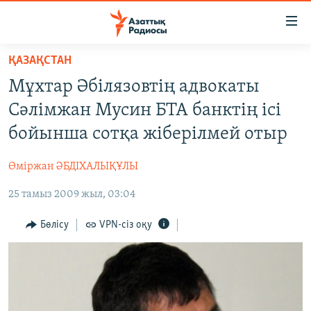
Accessibility
links
Skip
ҚАЗАҚСТАН
to
ЖАҢАЛЫҚТАР
Мұхтар Әбілязовтің адвокаты
main
САЯСАТ
content
Сәлімжан Мусин БТА банктің ісі
AZATTYQTV
Skip
бойынша сотқа жіберілмей отыр
to
ҚАҢТАР ОҚИҒАСЫ
main
Өміржан ӘБДІХАЛЫҚҰЛЫ
АДАМ ҚҰҚЫҚТАРЫ
Navigation
Skip
25 тамыз 2009 жыл, 03:04
ӘЛЕУМЕТ
to
ӘЛЕМ
Бөлісу
VPN-сіз оқу
Search
АРНАЙЫ ЖОБАЛАР
Русский