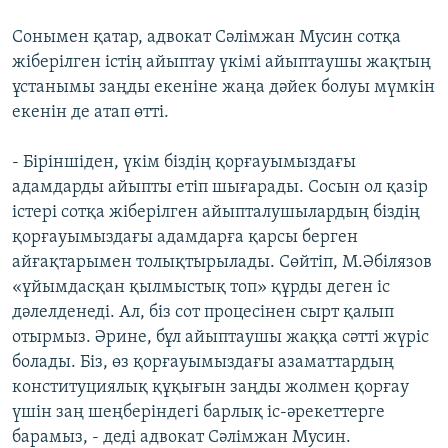
Сонымен қатар, адвокат Сәлімжан Мусин сотқа
жіберілген істің айыптау үкімі айыптаушы жақтың
ұстанымы заңды екеніне жаңа дәйек болуы мүмкін
екенін де атап өтті.
- Біріншіден, үкім біздің қорғауымыздағы
адамдарды айыпты етіп шығарады. Сосын ол қазір
істері сотқа жіберілген айыпталушылардың біздің
қорғауымыздағы адамдарға қарсы берген
айғақтарымен толықтырылады. Сөйтіп, М.Әбілязов
«ұйымдасқан қылмыстық топ» құрды деген іс
дәлелденеді. Ал, біз сот процесінен сырт қалып
отырмыз. Әрине, бұл айыптаушы жаққа сәтті жүріс
болады. Біз, өз қорғауымыздағы азаматтардың
конституциялық құқығын заңды жолмен қорғау
үшін заң шеңберіндегі барлық іс-әрекеттерге
барамыз, - деді адвокат Сәлімжан Мусин.