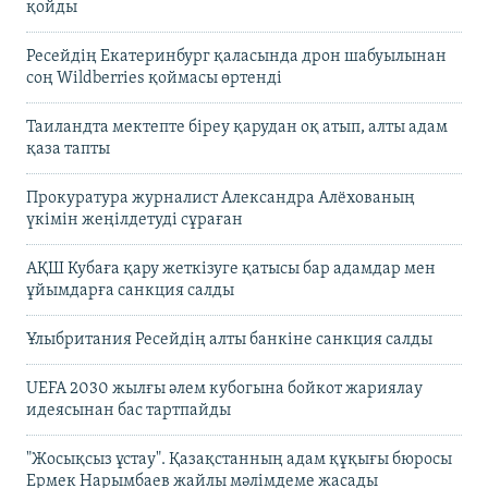
қойды
Ресейдің Екатеринбург қаласында дрон шабуылынан
соң Wildberries қоймасы өртенді
Таиландта мектепте біреу қарудан оқ атып, алты адам
қаза тапты
Прокуратура журналист Александра Алёхованың
үкімін жеңілдетуді сұраған
АҚШ Кубаға қару жеткізуге қатысы бар адамдар мен
ұйымдарға санкция салды
Ұлыбритания Ресейдің алты банкіне санкция салды
UEFA 2030 жылғы әлем кубогына бойкот жариялау
идеясынан бас тартпайды
"Жосықсыз ұстау". Қазақстанның адам құқығы бюросы
Ермек Нарымбаев жайлы мәлімдеме жасады