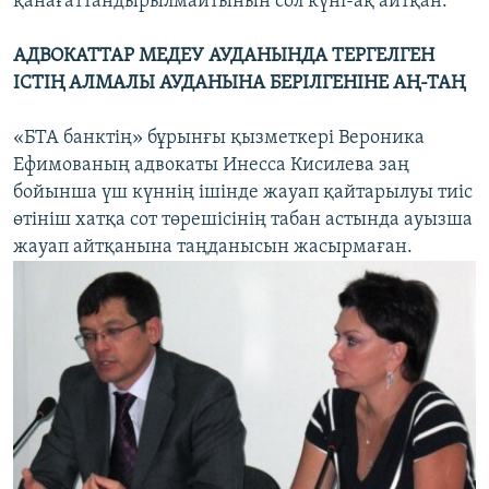
қанағаттандырылмайтынын сол күні-ақ айтқан.
АДВОКАТТАР МЕДЕУ АУДАНЫНДА ТЕРГЕЛГЕН
ІСТІҢ АЛМАЛЫ АУДАНЫНА БЕРІЛГЕНІНЕ АҢ-ТАҢ
«БТА банктің» бұрынғы қызметкері Вероника
Ефимованың адвокаты Инесса Кисилева заң
бойынша үш күннің ішінде жауап қайтарылуы тиіс
өтініш хатқа сот төрешісінің табан астында ауызша
жауап айтқанына таңданысын жасырмаған.