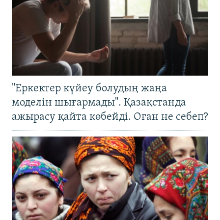
"Еркектер күйеу болудың жаңа
моделін шығармады". Қазақстанда
ажырасу қайта көбейді. Оған не себеп?