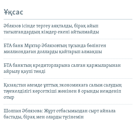
Ұқсас
Әблязов ісінде тергеу аяқталды, бірақ айып
тағылғандардың кімдер екені айтылмайды
БТА банк Мұхтар Әблязовтың тұсында бөлінген
миллиондаған долларды қайтарып алмақшы
БТА банктың кредиторларына салған қаржыларынан
айрылу қаупі төнді
Қазақстан әлемде ұлттық экономикаға салым салудың
тәуекелділігі көрсеткіші жөнінен 8 орынды иемденіп
отыр
Шолпан Әблязова: Жұрт отбасымыздан сырт айнала
бастады, бірақ мен оларды түсінемін