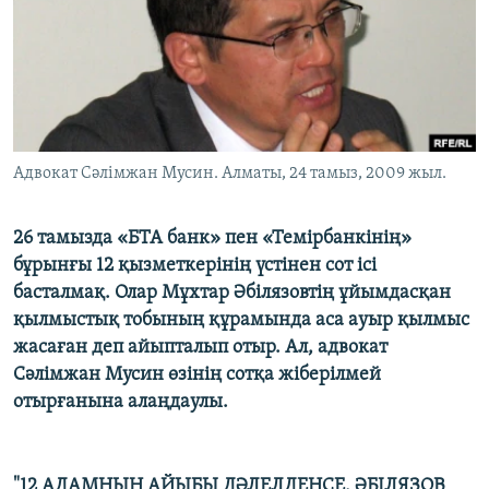
ЖАЗЫЛЫҢЫЗ
Басқа тілдерде
Адвокат Сәлімжан Мусин. Алматы, 24 тамыз, 2009 жыл.
26 тамызда «БТА банк» пен «Темірбанкінің»
бұрынғы 12 қызметкерінің үстінен сот ісі
басталмақ. Олар Мұхтар Әбілязовтің ұйымдасқан
қылмыстық тобының құрамында аса ауыр қылмыс
жасаған деп айыпталып отыр. Ал, адвокат
Сәлімжан Мусин өзінің сотқа жіберілмей
отырғанына алаңдаулы.
"12 АДАМНЫҢ АЙЫБЫ ДӘЛЕЛДЕНСЕ, ӘБІЛЯЗОВ