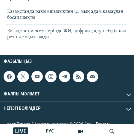
Қазақстанда рақымшылықпен 1,5 мың адам қамаудан
босап шықты
Қазақстан мектептерінде ЖИ, цифрлық қауіпсіздік пән
ретінде оқытылады
ЖАЗЫЛЫҢЫЗ
ЖАЛПЫ МӘЛІМЕТ
НЕГІЗГІ БӨЛІМДЕР
Азат Еуропа / Азаттық радиосы © 2026, Inc. | Барлық
құқықтары қорғалған
LIVE
РУС