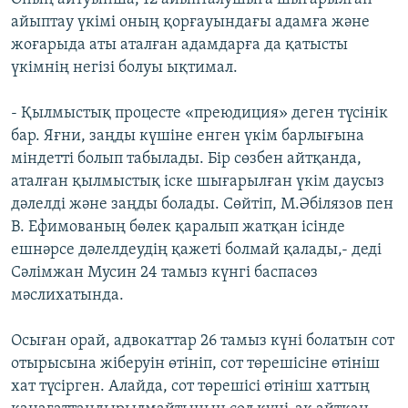
айыптау үкімі оның қорғауындағы адамға және
жоғарыда аты аталған адамдарға да қатысты
үкімнің негізі болуы ықтимал.
- Қылмыстық процесте «преюдиция» деген түсінік
бар. Яғни, заңды күшіне енген үкім барлығына
міндетті болып табылады. Бір сөзбен айтқанда,
аталған қылмыстық іске шығарылған үкім даусыз
дәлелді және заңды болады. Сөйтіп, М.Әбілязов пен
В. Ефимованың бөлек қаралып жатқан ісінде
ешнәрсе дәлелдеудің қажеті болмай қалады,- деді
Сәлімжан Мусин 24 тамыз күнгі баспасөз
мәслихатында.
Осыған орай, адвокаттар 26 тамыз күні болатын сот
отырысына жіберуін өтініп, сот төрешісіне өтініш
хат түсірген. Алайда, сот төрешісі өтініш хаттың