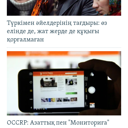
Түркімен әйелдерінің тағдыры: өз
елінде де, жат жерде де құқығы
қорғалмаған
OCCRP: Азаттық пен "Мониториға"