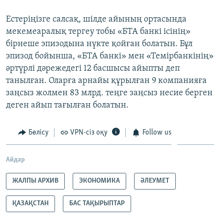
Естеріңізге салсақ, шілде айының ортасында
мекемеаралық тергеу тобы «БТА банкі ісінің»
бірнеше эпизодына нүкте қойған болатын. Бұл
эпизод бойынша, «БТА банкі» мен «Темірбанкінің»
әртүрлі дәрежедегі 12 басшысы айыпты деп
танылған. Оларға арнайы құрылған 9 компанияға
заңсыз жолмен 83 млрд. теңге заңсыз несие берген
деген айып тағылған болатын.
Бөлісу
VPN-сіз оқу
Follow us
Айдар
ЖАЛПЫ АРХИВ
ЭКОНОМИКА
ӘЛЕУМЕТ
ҚАЗАҚСТАН
БАС ТАҚЫРЫПТАР