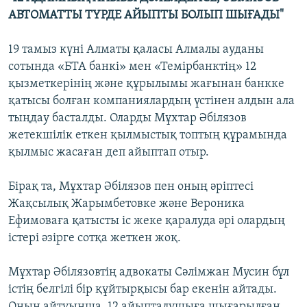
АВТОМАТТЫ ТҮРДЕ АЙЫПТЫ БОЛЫП ШЫҒАДЫ"
19 тамыз күні Алматы қаласы Алмалы ауданы
сотында «БТА банкі» мен «Темірбанктің» 12
қызметкерінің және құрылымы жағынан банкке
қатысы болған компаниялардың үстінен алдын ала
тыңдау басталды. Оларды Мұхтар Әбілязов
жетекшілік еткен қылмыстық топтың құрамында
қылмыс жасаған деп айыптап отыр.
Бірақ та, Мұхтар Әбілязов пен оның әріптесі
Жақсылық Жарымбетовке және Вероника
Ефимоваға қатысты іс жеке қаралуда әрі олардың
істері әзірге сотқа жеткен жоқ.
Мұхтар Әбілязовтің адвокаты Сәлімжан Мусин бұл
істің белгілі бір құйтырқысы бар екенін айтады.
Оның айтуынша, 12 айыпталушыға шығарылған