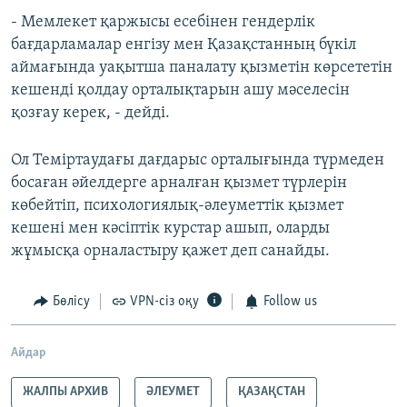
- Мемлекет қаржысы есебінен гендерлік
бағдарламалар енгізу мен Қазақстанның бүкіл
аймағында уақытша паналату қызметін көрсететін
кешенді қолдау орталықтарын ашу мәселесін
қозғау керек, - дейді.
Ол Теміртаудағы дағдарыс орталығында түрмеден
босаған әйелдерге арналған қызмет түрлерін
көбейтіп, психологиялық-әлеуметтік қызмет
кешені мен кәсіптік курстар ашып, оларды
жұмысқа орналастыру қажет деп санайды.
Бөлісу
VPN-сіз оқу
Follow us
Айдар
ЖАЛПЫ АРХИВ
ӘЛЕУМЕТ
ҚАЗАҚСТАН