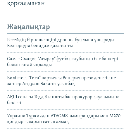
қорғалмаған
Жаңалықтар
Ресейдің бірнеше өңірі дрон шабуылына ұшырады:
Белгородта бес адам қаза тапты
Самат Смақов "Атырау" футбол клубының бас бапкері
болып тағайындалды
Биліктегі "Тиса" партиясы Венгрия президенттігіне
заңгер Андраш Баканы ұсынбақ
АҚШ сенаты Тодд Бланшты бас прокурор лауазымына
бекітті
Украина Түркиядан ATACMS зымырандары мен M270
қондырғыларын сатып алмақ