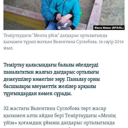
ЖАЗЫЛЫҢЫЗ
Басқа тілдерде
Теміртаудағы "Менің үйім" дағдарыс орталығында
қызымен тұрып жатқан Валентина Суглобова. 16 сәуір 2016
жыл.
Теміртау қаласындағы балалы әйелдерді
паналататын жалғыз дағдарыс орталығы
демеушілер көмегіне зәру. Паналау орны
басшылары әлеуметтік желілер арқылы
тұрғындардан көмек сұрады.
32 жастағы Валентина Суглобова төрт жасар
қызымен алты айдан бері Теміртаудағы «Менің
үйім» қоғамдық ұйымы дағдарыс орталығында