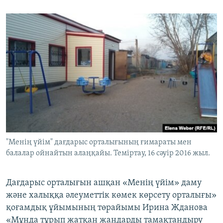
"Менің үйім" дағдарыс орталығының ғимараты мен
балалар ойнайтын алаңқайы. Теміртау, 16 сәуір 2016 жыл.
Дағдарыс орталығын ашқан «Менің үйім» даму
және халыққа әлеуметтік көмек көрсету орталығы»
қоғамдық ұйымының төрайымы Ирина Жданова
«Мұнда тұрып жатқан жандарды тамақтандыру