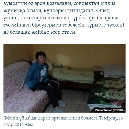
ауыратын ол әрең қозғалады, сондықтан ешкім
жұмысқа алмай, күнкөрісі қиындаған. Оның
үстіне, жасөспірім шағында құрбыларына араша
түсемін деп біреулермен төбелесіп, түрмеге түскені
де болашақ өміріне әсер еткен.
"Менің үйім" дағдарыс орталығының бөлмесі. Теміртау, 16
сәуір 2016 жыл.