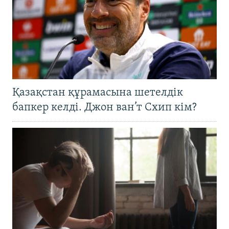
Қазақстан құрамасына шетелдік
бапкер келді. Джон ван’т Схип кім?