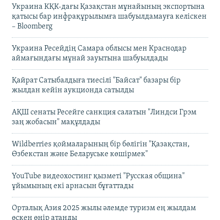
Украина КҚК-дағы Қазақстан мұнайының экспортына
қатысы бар инфрақұрылымға шабуылдамауға келіскен
– Bloomberg
Украина Ресейдің Самара облысы мен Краснодар
аймағындағы мұнай зауытына шабуылдады
Қайрат Сатыбалдыға тиесілі "Байсат" базары бір
жылдан кейін аукционда сатылды
АҚШ сенаты Ресейге санкция салатын "Линдси Грэм
заң жобасын" мақұлдады
Wildberries қоймаларының бір бөлігін "Қазақстан,
Өзбекстан және Беларуське көшірмек"
YouTube видеохостинг қызметі "Русская община"
ұйымының екі арнасын бұғаттады
Орталық Азия 2025 жылы әлемде туризм ең жылдам
өскен өңір атанды