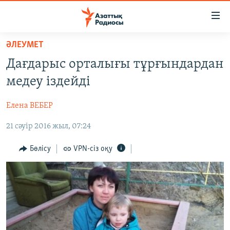
Accessibility
links
Skip
ӘЛЕУМЕТ
to
ЖАҢАЛЫҚТАР
Дағдарыс орталығы тұрғындардан
main
САЯСАТ
content
медеу іздейді
AZATTYQTV
Skip
to
Елена ВЕБЕР
ҚАҢТАР ОҚИҒАСЫ
main
21 сәуір 2016 жыл, 07:24
АДАМ ҚҰҚЫҚТАРЫ
Navigation
Skip
ӘЛЕУМЕТ
Бөлісу
VPN-сіз оқу
to
ӘЛЕМ
Search
АРНАЙЫ ЖОБАЛАР
Русский