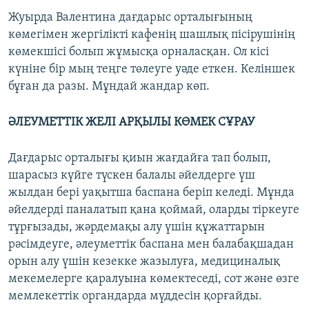
Жуырда Валентина дағдарыс орталығының
көмегімен жергілікті кафенің шашлық пісірушінің
көмекшісі болып жұмысқа орналасқан. Ол кісі
күніне бір мың теңге төлеуге уәде еткен. Келіншек
бұған да разы. Мұндай жандар көп.
ӘЛЕУМЕТТІК ЖЕЛІ АРҚЫЛЫ КӨМЕК СҰРАУ
Дағдарыс орталығы қиын жағдайға тап болып,
шарасыз күйге түскен балалы әйелдерге үш
жылдан бері уақытша баспана беріп келеді. Мұнда
әйелдерді паналатып қана қоймай, оларды тіркеуге
тұрғызады, жәрдемақы алу үшін құжаттарын
рәсімдеуге, әлеуметтік баспана мен балабақшадан
орын алу үшін кезекке жазылуға, медициналық
мекемелерге қаралуына көмектеседі, сот және өзге
мемлекеттік органдарда мүддесін қорғайды.