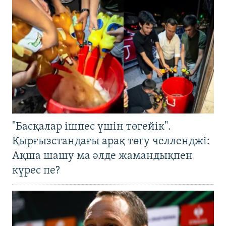
"Басқалар ішпес үшін төгейік".
Қырғызстандағы арақ төгу челленджі:
Ақша шашу ма әлде жамандықпен
күрес пе?