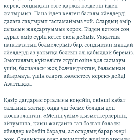
керек, сондықтан өзге қаржы көздерін іздеп
жатырмыз. Пана іздеп келген балалы әйелдерді
далаға лақтырып тастамаймыз ғой. Олардың өмір
сапасын жақсартуымыз керек. Бізден кеткен соң
дұрыс өмір сүріп кетсе екен дейміз. Уақытша
паналататын бөлмелеріміз бар, сондықтан мұндай
әйелдерді аз уақытқа болсын әлі қабылдай береміз.
Эмоциялық күйзелісте жүріп өзіне қол салмауы
үшін, баспанасы жоқ болғандықтан, баласынан
айырмауы үшін оларға көмектесу керек» дейді
Азаттыққа.
Қазір дағдарыс орталығы кеңейіп, екінші қабат
салынып жатыр, онда үш бөлме болады деп
жоспарланған. «Менің үйім» қызметкерлерінің
айтуынша, қиын жағдайға тап болған балалы
әйелдер көбейіп барады, ал олардың барар жері
жоқ. Сондықтан олар әлеуметтік желілер арқылы