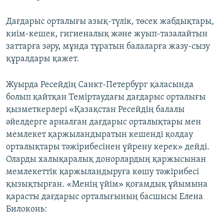
Дағдарыс орталығы азық-түлік, төсек жабдықтары,
киім-кешек, гигиеналық және жуып-тазалайтын
заттарға зәру, мұнда тұратын балаларға жазу-сызу
құралдары қажет.
Жуырда Ресейдің Санкт-Петербург қаласында
болып қайтқан Теміртаудағы дағдарыс орталығы
қызметкерлері «Қазақстан Ресейдің балалы
әйелдерге арналған дағдарыс орталықтары мен
мемлекет қаржыландыратын кешенді қолдау
орталықтары тәжірибесінен үйрену керек» дейді.
Оларды халықаралық донорлардың қаржысынан
мемлекеттік қаржыландыруға көшу тәжірибесі
қызықтырған. «Менің үйім» қоғамдық ұйымына
қарасты дағдарыс орталығының басшысы Елена
Билоконь: