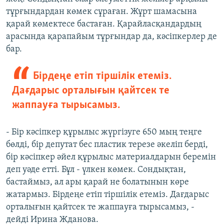
тұрғындардан көмек сұраған. Жұрт шамасына
қарай көмектесе бастаған. Қарайласқандардың
арасында қарапайым тұрғындар да, кәсіпкерлер де
бар.
Бірдеңе етіп тіршілік етеміз.
Дағдарыс орталығын қайтсек те
жаппауға тырысамыз.
- Бір кәсіпкер құрылыс жүргізуге 650 мың теңге
бөлді, бір депутат бес пластик терезе әкеліп берді,
бір кәсіпкер әйел құрылыс материалдарын беремін
деп уәде етті. Бұл - үлкен көмек. Сондықтан,
бастаймыз, ал ары қарай не болатынын көре
жатармыз. Бірдеңе етіп тіршілік етеміз. Дағдарыс
орталығын қайтсек те жаппауға тырысамыз, -
дейді Ирина Жданова.