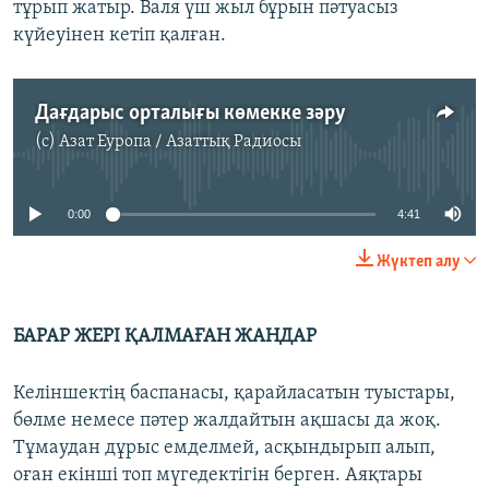
тұрып жатыр. Валя үш жыл бұрын пәтуасыз
күйеуінен кетіп қалған.
Дағдарыс орталығы көмекке зәру
(c)
Азат Еуропа / Азаттық Радиосы
No media source currently available
0:00
4:41
Жүктеп алу
БАРАР ЖЕРІ ҚАЛМАҒАН ЖАНДАР
Келіншектің баспанасы, қарайласатын туыстары,
бөлме немесе пәтер жалдайтын ақшасы да жоқ.
Тұмаудан дұрыс емделмей, асқындырып алып,
оған екінші топ мүгедектігін берген. Аяқтары