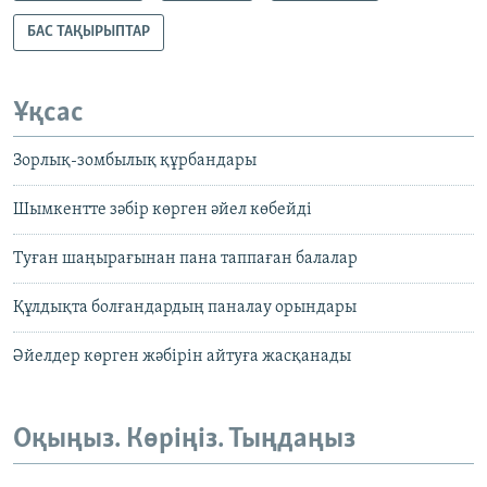
БАС ТАҚЫРЫПТАР
Ұқсас
Зорлық-зомбылық құрбандары
Шымкентте зәбір көрген әйел көбейді
Туған шаңырағынан пана таппаған балалар
Құлдықта болғандардың паналау орындары
Әйелдер көрген жәбірін айтуға жасқанады
Оқыңыз. Көріңіз. Тыңдаңыз