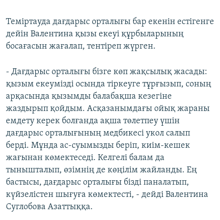
Теміртауда дағдарыс орталығы бар екенін естігенге
дейін Валентина қызы екеуі құрбыларының
босағасын жағалап, тентіреп жүрген.
- Дағдарыс орталығы бізге көп жақсылық жасады:
қызым екеумізді осында тіркеуге тұрғызып, соның
арқасында қызымды балабақша кезегіне
жаздырып қойдым. Асқазанымдағы ойық жараны
емдету керек болғанда ақша төлетпеу үшін
дағдарыс орталығының медбикесі укол салып
берді. Мұнда ас-суымызды беріп, киім-кешек
жағынан көмектеседі. Келгелі балам да
тынышталып, өзімнің де көңілім жайланды. Ең
бастысы, дағдарыс орталығы бізді паналатып,
күйзелістен шығуға көмектесті, - дейді Валентина
Суглобова Азаттыққа.