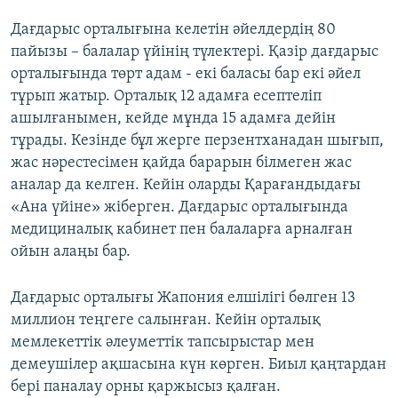
Дағдарыс орталығына келетін әйелдердің 80
пайызы – балалар үйінің түлектері. Қазір дағдарыс
орталығында төрт адам - екі баласы бар екі әйел
тұрып жатыр. Орталық 12 адамға есептеліп
ашылғанымен, кейде мұнда 15 адамға дейін
тұрады. Кезінде бұл жерге перзентханадан шығып,
жас нәрестесімен қайда барарын білмеген жас
аналар да келген. Кейін оларды Қарағандыдағы
«Ана үйіне» жіберген. Дағдарыс орталығында
медициналық кабинет пен балаларға арналған
ойын алаңы бар.
Дағдарыс орталығы Жапония елшілігі бөлген 13
миллион теңгеге салынған. Кейін орталық
мемлекеттік әлеуметтік тапсырыстар мен
демеушілер ақшасына күн көрген. Биыл қаңтардан
бері паналау орны қаржысыз қалған.