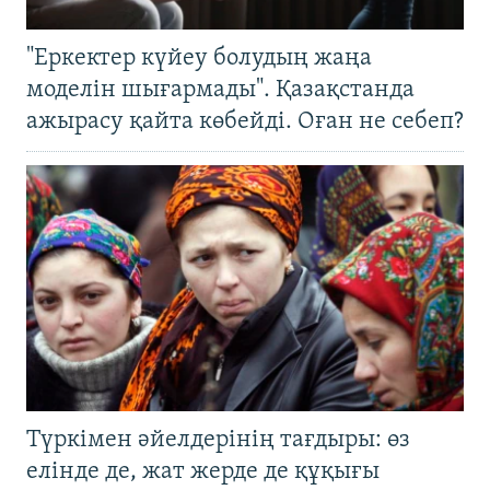
"Еркектер күйеу болудың жаңа
моделін шығармады". Қазақстанда
ажырасу қайта көбейді. Оған не себеп?
Түркімен әйелдерінің тағдыры: өз
елінде де, жат жерде де құқығы