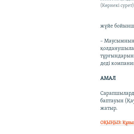
(Көрнекі сурет)
жүйе бойынш
– Маусымның 
қолданушылар
тұрғындарының
деді компания
АМАЛ
Сарапшылард
баптауын (Қау
жатыр.
ОҚЫҢЫЗ: Құлыпт