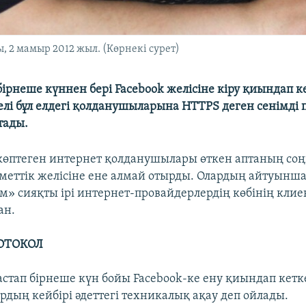
 2 мамыр 2012 жыл. (Көрнекі сурет)
ірнеше күннен бері Facebook желісіне кіру қиындап ке
елі бұл елдегі қолданушыларына HTTPS деген сенімді 
тады.
көптеген интернет қолданушылары өткен аптаның соң
уметтік желісіне ене алмай отырды. Олардың айтуынша,
м» сияқты ірі интернет-провайдерлердің көбінің клиен
ан.
РОТОКОЛ
бастап бірнеше күн бойы Facebook-ке ену қиындап кетк
дың кейбірі әдеттегі техникалық ақау деп ойлады.