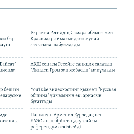
н
Украина Ресейдің Самара облысы мен
сы бар
Краснодар аймағындағы мұнай
ауға
зауытына шабуылдады
Байсат"
АҚШ сенаты Ресейге санкция салатын
кционда
"Линдси Грэм заң жобасын" мақұлдады
р бөлігін
YouTube видеохостинг қызметі "Русская
Беларуське
община" ұйымының екі арнасын
бұғаттады
емде
Пашинян: Армения Еуроодақ пен
р атанды
ЕАЭО-ның бірін таңдау жайлы
референдум өткізбейді