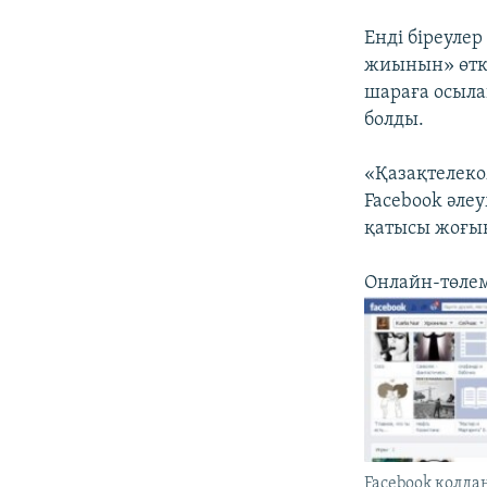
Енді біреуле
жиынын» өткі
шараға осылай
болды.
«Қазақтелеко
Facebook әле
қатысы жоғы
Онлайн-төлем
Facebook қолд