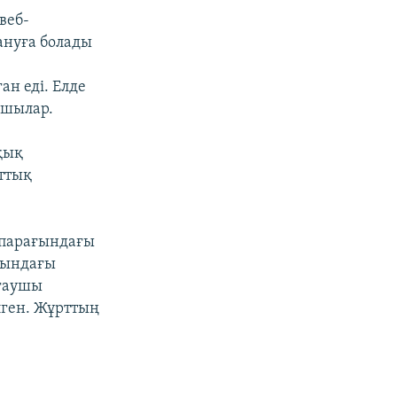
веб-
ануға болады
ан еді. Елде
ушылар.
қық
аттық
 парағындағы
нындағы
рғаушы
лген. Жұрттың