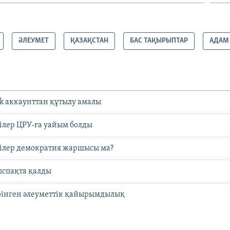
ӘЛЕУМЕТ
ҚАЗАҚСТАН
БАС ТАҚЫРЫПТАР
АДАМ
k аккаунттан құтылу амалы
ілер ЦРУ-ға уайым болды
лілер демократия жаршысы ма?
ыспақта қалды
өрінген әлеуметтік қайырымдылық