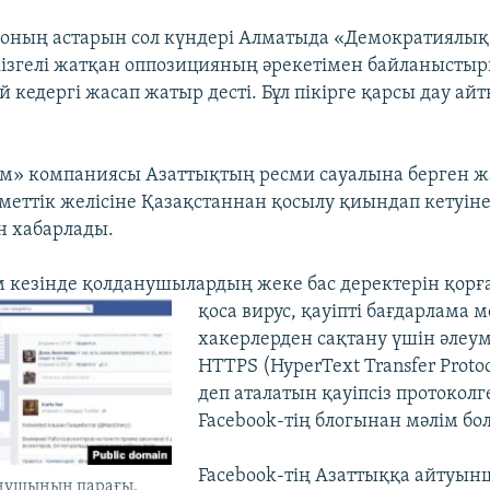
р оның астарын сол күндері Алматыда «Демократиялы
згелі жатқан оппозицияның әрекетімен байланыстыры
 кедергі жасап жатыр десті. Бұл пікірге қарсы дау ай
м» компаниясы Азаттықтың ресми сауалына берген 
уметтік желісіне Қазақстаннан қосылу қиындап кетуіне
н хабарлады.
 кезінде қолданушылардың жеке бас деректерін қорға
қоса вирус, қауіпті бағдарлама 
хакерлерден сақтану үшін әлеум
HTTPS (HyperText Transfer Protoc
деп аталатын қауіпсіз протокол
Facebook-тің блогынан мәлім бо
Facebook-тің Азаттыққа айтуын
анушының парағы.