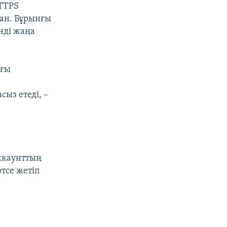
TTPS
ан. Бұрынғы
нді жаңа
ағы
сыз етеді, –
ккаунттың
ртсе жетіп