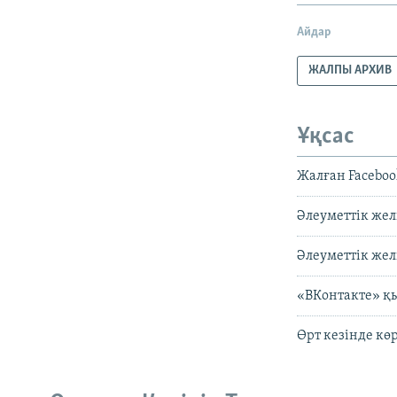
Айдар
ЖАЛПЫ АРХИВ
Ұқсас
Жалған Faceboo
Әлеуметтік жел
Әлеуметтік же
«ВКонтакте» қ
Өрт кезінде к