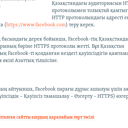
Қазақстандағы аудиториясын H
.
протоколымен толықтай қамтығ
HTTP протоколындағы адресті е
а (
https://www.facebook.com
) теру керек.
басындағы дерек бойынша, Facebook-тің Қазақстанд
ының бәріне HTTPS протоколы жетті. Бұл Қазақстан
 Facebook-ті қолданған кездегі қауіпсіздігін қамтама
 өкілі Азаттық тілшісіне.
ың айтуынша, Facebook парағы дұрыс ашылуы үшін а
іпсіздік – Қауіпсіз тамашалау – Өзгерту – HTTPS) өзге
алған сайтты ашудың қарапайым төрт тәсілі