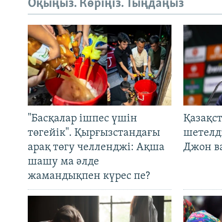
Оқыңыз. Көріңіз. Тыңдаңыз
"Басқалар ішпес үшін
Қазақс
төгейік". Қырғызстандағы
шетелді
арақ төгу челленджі: Ақша
Джон ва
шашу ма әлде
жамандықпен күрес пе?