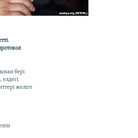
тті.
протокол
ынан бері
 елдегі
ттері желіге
енін