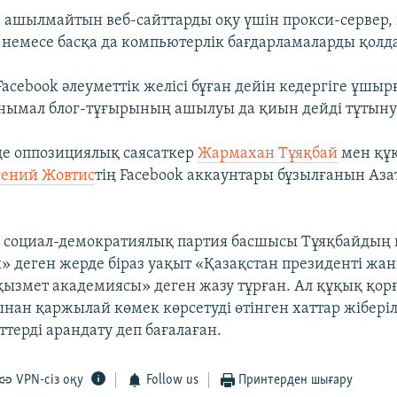
 ашылмайтын веб-сайттарды оқу үшін прокси-сервер, 
немесе басқа да компьютерлік бағдарламаларды қолд
acebook әлеуметтік желісі бұған дейін кедергіге ұшырғ
танымал блог-тұғырының ашылуы да қиын дейді тұтын
е оппозициялық саясаткер
Жармахан Тұяқбай
мен құ
гений Жовтис
тің Facebook аккаунтары бұзылғанын Аз
 социал-демократиялық партия басшысы Тұяқбайдың
 деген жерде біраз уақыт «Қазақстан президенті жа
қызмет академиясы» деген жазу тұрған. Ал құқық қо
ынан қаржылай көмек көрсетуді өтінген хаттар жібері
еттерді арандату деп бағалаған.
VPN-сіз оқу
Follow us
Принтерден шығару