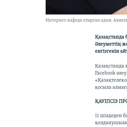
Интернет-кафеде отырған адам. Алматы,
Қазақстанда б
Әлеуметтің ж
енгізгенін ай
Қазақстанда 
Facebook әле
«Қазақтелеко
қосыла алмағ
ҚАУІПСІЗ П
11 шілдеден 
қолданушылар