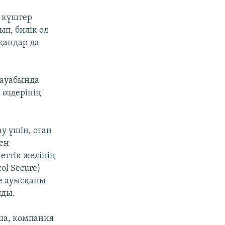
қ күштер
п, билік ол
тқандар да
жауабында
 өздерінің
у үшін, оған
мен
еттік желінің
ol Secure)
ге ауысқаны
лды.
ша, компания