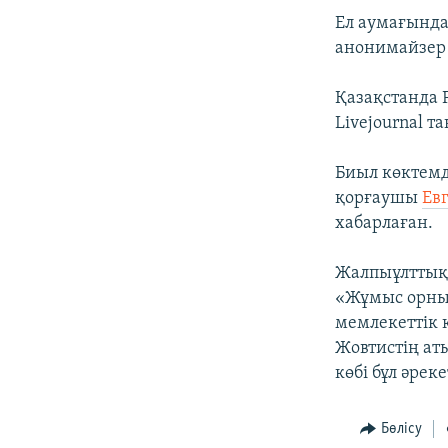
Ел аумағында
анонимайзер 
Қазақстанда F
Livejournal 
Биыл көктемд
қорғаушы
Ев
хабарлаған.
Жалпыұлттық
«Жұмыс орны»
мемлекеттік 
Жовтистің ат
көбі бұл әрек
Бөлісу