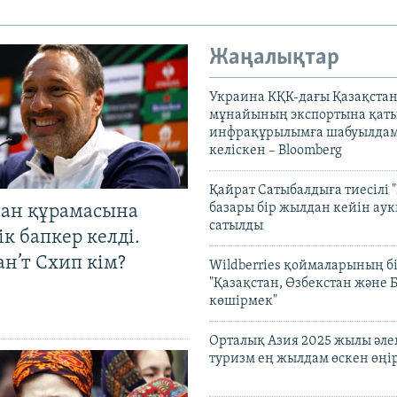
Жаңалықтар
Украина КҚК-дағы Қазақста
мұнайының экспортына қаты
инфрақұрылымға шабуылдам
келіскен – Bloomberg
Қайрат Сатыбалдыға тиесілі "
базары бір жылдан кейін ау
тан құрамасына
сатылды
к бапкер келді.
н’т Схип кім?
Wildberries қоймаларының бі
"Қазақстан, Өзбекстан және 
көшірмек"
Орталық Азия 2025 жылы әл
туризм ең жылдам өскен өңі