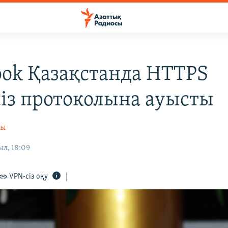
ook Қазақстанда HTTPS
сіз протоколына ауысты
сы
ыл, 18:09
VPN-сіз оқу