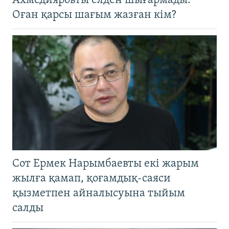
Ахмедияровты елден шығармады.
Оған қарсы шағым жазған кім?
Сот Ермек Нарымбаевты екі жарым
жылға қамап, қоғамдық-саяси
қызметпен айналысуына тыйым
салды