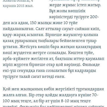
Алматы облысы, 4
жерде жұмыс істеп жатыр.
қараша 2015 жыл.
Бұл жолы көпшілік
көріністерді түсіруге 200-
ден аса адам, 150 жылқы және 10 түйе
пайдаланылған. Салт аттылар сауыт-сайман киіп,
қару-жарақ асынған. Бірнеше жауынгер қолына
қазақ руларының таңбалары бейнеленген тулар
ұстаған. Жетісуға көшіп бара жатқан қазақтардың
көші жүздеген метрге созылады. Көштен түйе,
арба-күймеге жегілген ат, бақташы иттер қаумалап
иіріп жүрген бірнеше отар қой көрінеді. Фильмде
екі-үш секундқа ғана созылатын бұл кадрларды
түсіруге талай сағат кетеді екен.
Қой мен жылқының көбін жергілікті тұрғындардан
жалға алған. Бір отар қойды жалдауға күніне 70-
100 мың теңге, ал бір ат үшін 8-10 мың теңге