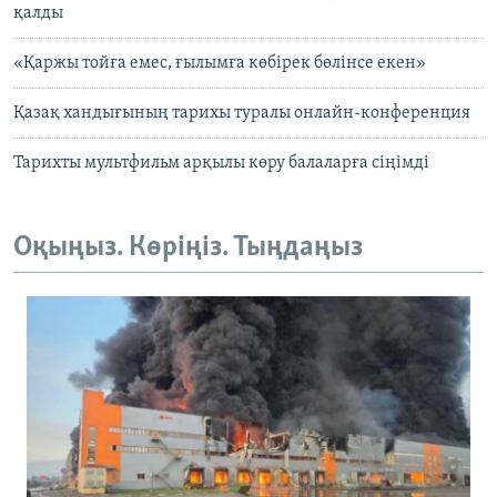
қалды
«Қаржы тойға емес, ғылымға көбірек бөлінсе екен»
Қазақ хандығының тарихы туралы онлайн-конференция
Тарихты мультфильм арқылы көру балаларға сіңімді
Оқыңыз. Көріңіз. Тыңдаңыз