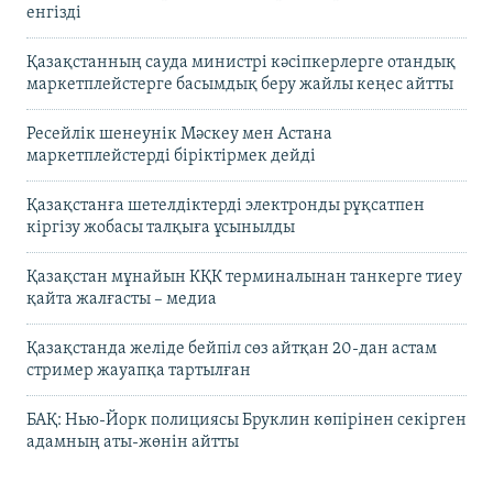
енгізді
Қазақстанның сауда министрі кәсіпкерлерге отандық
маркетплейстерге басымдық беру жайлы кеңес айтты
Ресейлік шенеунік Мәскеу мен Астана
маркетплейстерді біріктірмек дейді
Қазақстанға шетелдіктерді электронды рұқсатпен
кіргізу жобасы талқыға ұсынылды
Қазақстан мұнайын КҚК терминалынан танкерге тиеу
қайта жалғасты – медиа
Қазақстанда желіде бейпіл сөз айтқан 20-дан астам
стример жауапқа тартылған
БАҚ: Нью-Йорк полициясы Бруклин көпірінен секірген
адамның аты-жөнін айтты