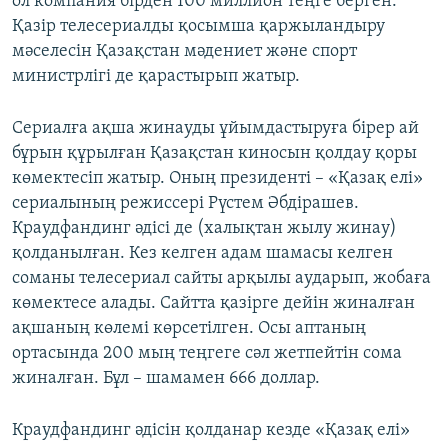
ол компания бірден 100 миллион теңге берген.
Қазір телесериалды қосымша қаржыландыру
мәселесін Қазақстан мәдениет және спорт
министрлігі де қарастырып жатыр.
Сериалға ақша жинауды ұйымдастыруға бірер ай
бұрын құрылған Қазақстан киносын қолдау қоры
көмектесіп жатыр. Оның президенті – «Қазақ елі»
сериалының режиссері Рүстем Әбдірашев.
Краудфандинг әдісі де (халықтан жылу жинау)
қолданылған. Кез келген адам шамасы келген
соманы телесериал сайты арқылы аударып, жобаға
көмектесе алады. Сайтта қазірге дейін жиналған
ақшаның көлемі көрсетілген. Осы аптаның
ортасында 200 мың теңгеге сәл жетпейтін сома
жиналған. Бұл – шамамен 666 доллар.
Краудфандинг әдісін қолданар кезде «Қазақ елі»