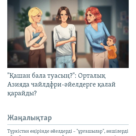
"Қашан бала туасың?": Орталық
Азияда чайлдфри-әйелдерге қалай
қарайды?
Жаңалықтар
Түркістан өңірінде әйелдерді – "ұрғашылар", әншілерді