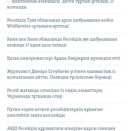
– "шайтанның азаншысы" деген тұрғын ұсталып, іс
қозғалды
Ресейдің Тула облысында дрон шабуылынан кейін
Wildberries орталығы өртенді
Киев пен Киев облысында Ресейдің әуе шабуылынан
кемінде 17 адам қаза тапқан
Қазақ кинорежиссері Ардақ Әмірқұлов дүниеден өтті
Журналист Динара Егеубаева үстінен қылмыстық іс
қозғалғанын айтты. Полиция түсініктеме бермеді
Ресей жағында соғысқан 51 елдің азаматтары
Украинада тұтқында отыр
Путин елден кеткен ресейліктердің құқығын
шектейтін заңға қол қойды
АҚШ Ресейдің құрлықтағы әскеріне қарсы санкция