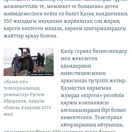
мемлекеттілік те, мемлекет те болмаған» деген
мәлімдемесінен кейін ел билігі Қазақ хандығының
550 жылдығы науқанын жариялаған соң жарық
көрген көптеген мақала, көркем шығармалардағы
жайттар арқау болған.
Қазір сериал бизнесмендер
мен жекелеген
адамдардың
инвестициясының
арқасында түсіріліп жатыр.
«Қазақ елі»
Қазақстан нарығына
телесериалының
режимссері Рүстем
жуырда «кірген» ресейлік
Әбдірашев. Алматы
қаржы компаниясы
облысы, 4 қараша 2015
алғашқылардың бірі болып
жыл.
көмектескен. Телесериал
авторларының айтуынша,