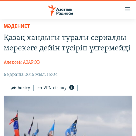
Accessibility
links
Skip
МӘДЕНИЕТ
to
ЖАҢАЛЫҚТАР
Қазақ хандығы туралы сериалды
main
САЯСАТ
content
мерекеге дейін түсіріп үлгермейді
AZATTYQTV
Skip
to
Алексей АЗАРОВ
ҚАҢТАР ОҚИҒАСЫ
main
6 қараша 2015 жыл, 15:04
АДАМ ҚҰҚЫҚТАРЫ
Navigation
Skip
ӘЛЕУМЕТ
Бөлісу
VPN-сіз оқу
to
ӘЛЕМ
Search
АРНАЙЫ ЖОБАЛАР
Русский