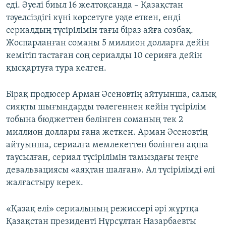
еді. Әуелі биыл 16 желтоқсанда – Қазақстан
тәуелсіздігі күні көрсетуге уәде еткен, енді
сериалдың түсірілімін тағы біраз айға созбақ.
Жоспарланған соманы 5 миллион долларға дейін
кемітіп тастаған соң сериалды 10 серияға дейін
қысқартуға тура келген.
Бірақ продюсер Арман Әсеновтің айтуынша, салық
сияқты шығындарды төлегеннен кейін түсірілім
тобына бюджеттен бөлінген соманың тек 2
миллион доллары ғана жеткен. Арман Әсеновтің
айтуынша, сериалға мемлекеттен бөлінген ақша
таусылған, сериал түсірілімін тамыздағы теңге
девальвациясы «аяқтан шалған». Ал түсірілімді әлі
жалғастыру керек.
«Қазақ елі» сериалының режиссері әрі жұртқа
Қазақстан президенті Нұрсұлтан Назарбаевты