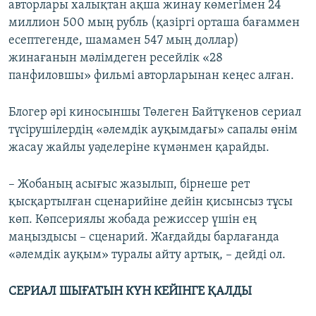
авторлары халықтан ақша жинау көмегімен 24
миллион 500 мың рубль (қазіргі орташа бағаммен
есептегенде, шамамен 547 мың доллар)
жинағанын мәлімдеген ресейлік «28
панфиловшы» фильмі авторларынан кеңес алған.
Блогер әрі киносыншы Төлеген Байтүкенов сериал
түсірушілердің «әлемдік ауқымдағы» сапалы өнім
жасау жайлы уәделеріне күмәнмен қарайды.
– Жобаның асығыс жазылып, бірнеше рет
қысқартылған сценарийіне дейін қисынсыз тұсы
көп. Көпсериялы жобада режиссер үшін ең
маңыздысы – сценарий. Жағдайды барлағанда
«әлемдік ауқым» туралы айту артық, – дейді ол.
СЕРИАЛ ШЫҒАТЫН КҮН КЕЙІНГЕ ҚАЛДЫ