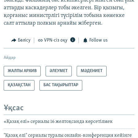
төлейді. Фильмнің бас кейіпкерлері мінген сәйгүлік
аттарды каскадерлер тобы әкелген. Бір қызығы,
қорғаныс министрлігі түсірілім тобына көмекке
салт аттылар полкын арнайы жіберген.
Бөлісу
VPN-сіз оқу
Follow us
Айдар
ЖАЛПЫ АРХИВ
ӘЛЕУМЕТ
МӘДЕНИЕТ
ҚАЗАҚСТАН
БАС ТАҚЫРЫПТАР
Ұқсас
«Қазақ елі» сериалы 16 желтоқсанда көрсетілмек
"Қазақ елі" сериалы туралы онлайн-конференция кейінге