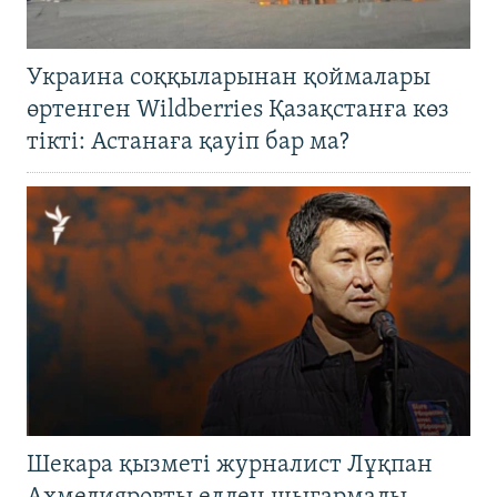
Украина соққыларынан қоймалары
өртенген Wildberries Қазақстанға көз
тікті: Астанаға қауіп бар ма?
Шекара қызметі журналист Лұқпан