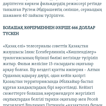
дәріптеген көркем фильмдердің режиссері ретінде
танылған Рүстем Әбдірашевтің сөзінше, сериалдың
шамамен 40 пайызы түсірілген. ​
БОЛАШАҚ КӨРЕРМЕННЕН ӘЗІРШЕ 666 ДОЛЛАР
ТҮСКЕН
«Қазақ елі» телесериалы советтік Қазақстан
жазушысы Ілияс Есенберлиннің «Көшпенділер»
трилогиясының бірінші бөлімі негізінде түсіріліп
жатыр. Фильм желісіне 15-ғасырдағы оқиғалар
арқау болған. Бір кездегі қуатты империя – Алтын
Орданың ыдырау дәуірі, одан кейін қазіргі
Қазақстан территориясында Әбілхайыр бастап
құрған хандықтардың бірі көрсетіледі. Кейінгі
сюжеттерге болашақ көрермендерге жергілікті
оқулықтардан белгілі тарихи оқиғалар мен Ресей
президенті Владимир Путиннің «қазақтарда бұрын