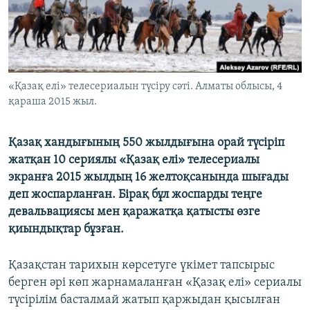
ЖАЗЫЛЫҢЫЗ
Басқа тілдерде
«Қазақ елі» телесериалын түсіру сәті. Алматы облысы, 4
қараша 2015 жыл.
Қазақ хандығының 550 жылдығына орай түсіріп
жатқан 10 сериялы «Қазақ елі» телесериалы
экранға 2015 жылдың 16 желтоқсанында шығады
деп жоспарланған. Бірақ бұл жоспарды теңге
девальвациясы мен қаражатқа қатысты өзге
қиындықтар бұзған.
Қазақстан тарихын көрсетуге үкімет тапсырыс
берген әрі көп жарнамаланған «Қазақ елі» сериалы
түсірілім басталмай жатып қаржыдан қысылған