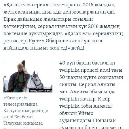
«Қазақ елі» сериалы телеэкранға 2015 жылдың
желтоқсанында шығады деп жоспарланған еді.
Бірақ дайындық жұмыстары созылып
кеткендіктен, сериал шығатын күн 2016 жылдың
көктеміне ауыстырылды. «Қазақ елі» сериалының
режиссері Рүстем Әбдірашев «екі-үш жыл
дайындалғанымыз жөн еді» дейді.
40 күн бұрын басталған
түсірілім процесі кемі тағы
50 шақты күнге созылатын
сияқты. Сериал Алматы
мен Алматы облысында
«Қазақ елі»
түсіріліп жатыр. Қазір
телесериалында
түсірілім тобы Алматы
Қазтуғанның рөлінде
облысы Ұйғыр
әнші Бекболат
ауданындағы Шошанай
Тілеухан ойнайды.
ауылынан бірер километр