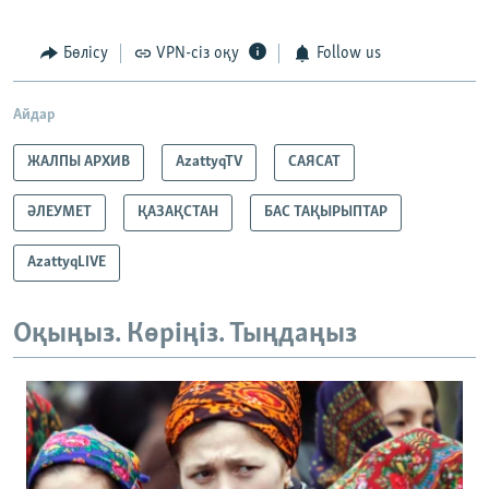
Бөлісу
VPN-сіз оқу
Follow us
Айдар
ЖАЛПЫ АРХИВ
AzattyqTV
САЯСАТ
ӘЛЕУМЕТ
ҚАЗАҚСТАН
БАС ТАҚЫРЫПТАР
AzattyqLIVE
Оқыңыз. Көріңіз. Тыңдаңыз