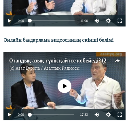
0:00
11:06
Онлайн бағдарлама видеосының екінші бөлімі
Отандық азық-түлік қайтсе көбейеді? (2-бөлім)
(c)
Азат Еуропа / Азаттық Радиосы
No media source currently available
0:00
17:33