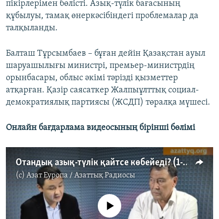
пікірлерімен бөлісті. Азық-түлік бағасының
құбылуы, тамақ өнеркәсібіндегі проблемалар да
талқыланды.
Балташ Тұрсымбаев – бұған дейін Қазақстан ауыл
шаруашылығы министрі, премьер-министрдің
орынбасары, облыс әкімі тәрізді қызметтер
атқарған. Қазір саясаткер Жалпыұлттық социал-
демократиялық партиясы (ЖСДП) төралқа мүшесі.
Онлайн бағдарлама видеосының бірінші бөлімі
Отандық азық-түлік қайтсе көбейеді? (1-бөлім)
(c)
Азат Еуропа / Азаттық Радиосы
No media source currently available