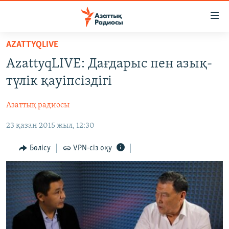
Accessibility
links
Skip
AZATTYQLIVE
to
ЖАҢАЛЫҚТАР
AzattyqLIVE: Дағдарыс пен азық-
main
САЯСАТ
content
түлік қауіпсіздігі
AZATTYQTV
Skip
to
Азаттық радиосы
ҚАҢТАР ОҚИҒАСЫ
main
23 қазан 2015 жыл, 12:30
АДАМ ҚҰҚЫҚТАРЫ
Navigation
Skip
ӘЛЕУМЕТ
Бөлісу
VPN-сіз оқу
to
ӘЛЕМ
Search
АРНАЙЫ ЖОБАЛАР
Русский