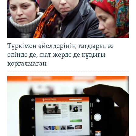
Түркімен әйелдерінің тағдыры: өз
елінде де, жат жерде де құқығы
қорғалмаған