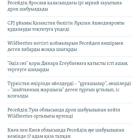
Ресейдің Ярослав қаласындағы ірі мұнай зауытына
дрон шабуылдады
CPJ ұйымы Қазақстан билігін Лұқпан Ахмедияровты
қудалауды тоқтатуға үндеді
Wildberries негізгі қоймаларын Ресейден көшірмек
деген хабарды жоққа шығарды
"Әділ сөз" қоры Динара Егеубаеваға қатысты істі ашық
тергеуге шақырды
Түркістан өңірінде әйелдерді – "ұрғашылар", әншілерді
– "шайтанның жаршысы" деген тұрғын ұсталып, іс
қозғалды
Ресейдің Тула облысында дрон шабуылынан кейін
Wildberries орталығы өртенді
Киев пен Киев облысында Ресейдің әуе шабуылынан
кемінде 17 адам қаза тапқан