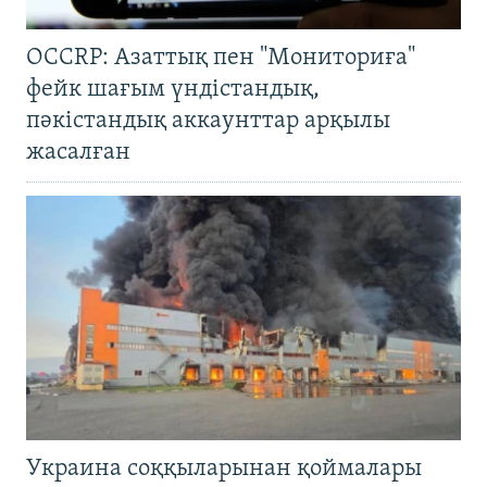
OCCRP: Азаттық пен "Мониториға"
фейк шағым үндістандық,
пәкістандық аккаунттар арқылы
жасалған
Украина соққыларынан қоймалары