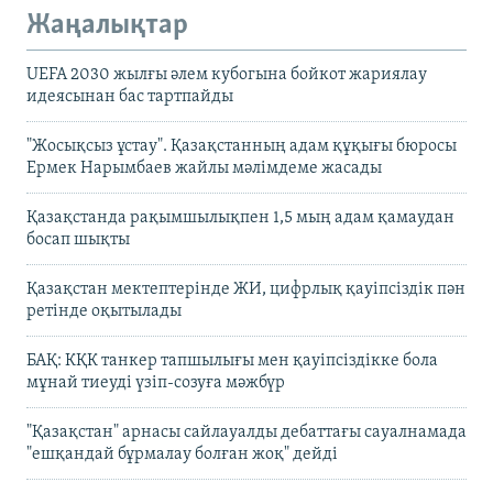
Жаңалықтар
UEFA 2030 жылғы әлем кубогына бойкот жариялау
идеясынан бас тартпайды
"Жосықсыз ұстау". Қазақстанның адам құқығы бюросы
Ермек Нарымбаев жайлы мәлімдеме жасады
Қазақстанда рақымшылықпен 1,5 мың адам қамаудан
босап шықты
Қазақстан мектептерінде ЖИ, цифрлық қауіпсіздік пән
ретінде оқытылады
БАҚ: КҚК танкер тапшылығы мен қауіпсіздікке бола
мұнай тиеуді үзіп-созуға мәжбүр
"Қазақстан" арнасы сайлауалды дебаттағы сауалнамада
"ешқандай бұрмалау болған жоқ" дейді