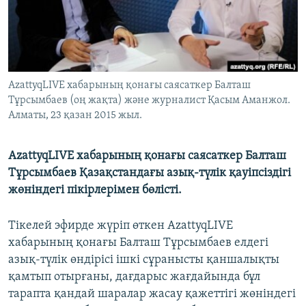
ЖАЗЫЛЫҢЫЗ
Басқа тілдерде
AzattyqLIVE хабарының қонағы саясаткер Балташ
Тұрсымбаев (оң жақта) және журналист Қасым Аманжол.
Алматы, 23 қазан 2015 жыл.
AzattyqLIVE хабарының қонағы саясаткер Балташ
Тұрсымбаев Қазақстандағы азық-түлік қауіпсіздігі
жөніндегі пікірлерімен бөлісті.
Тікелей эфирде жүріп өткен AzattyqLIVE
хабарының қонағы Балташ Тұрсымбаев елдегі
азық-түлік өндірісі ішкі сұранысты қаншалықты
қамтып отырғаны, дағдарыс жағдайында бұл
тарапта қандай шаралар жасау қажеттігі жөніндегі