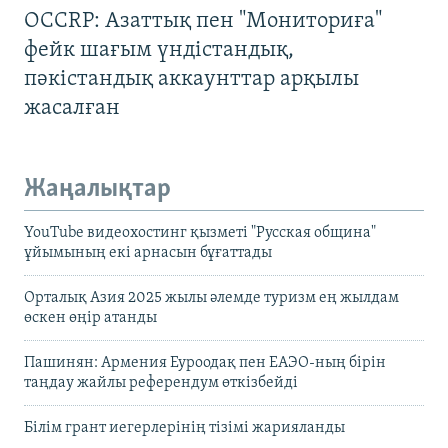
OCCRP: Азаттық пен "Мониториға"
фейк шағым үндістандық,
пәкістандық аккаунттар арқылы
жасалған
Жаңалықтар
YouTube видеохостинг қызметі "Русская община"
ұйымының екі арнасын бұғаттады
Орталық Азия 2025 жылы әлемде туризм ең жылдам
өскен өңір атанды
Пашинян: Армения Еуроодақ пен ЕАЭО-ның бірін
таңдау жайлы референдум өткізбейді
Білім грант иегерлерінің тізімі жарияланды