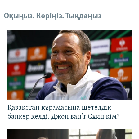
Оқыңыз. Көріңіз. Тыңдаңыз
Қазақстан құрамасына шетелдік
бапкер келді. Джон ван’т Схип кім?