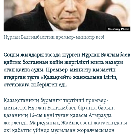
ЖАЗЫЛЫҢЫЗ
Басқа тілдерде
Нұрлан Балғымбаевтың премьер-министр кезі.
Соңғы жылдары тасада жүрген Нұрлан Балғымбаев
қайтыс болғаннан кейін жергілікті элита назары
оған қайта ауды. Премьер-министр қызметін
атқарған тұста «Қазақгейт» жанжалына ілігіп,
отставкаға жіберілген еді.
Қазақстанның бұрынғы төртінші премьер-
министрі Нұрлан Балғымбаев бір апта бұрын,
қазанның 16-сы күні туған қаласы Атырауда
жерленді. Марқұмның Жайық өзені жағасындағы
екі қабатты үйінде мұсылман жоралғысымен