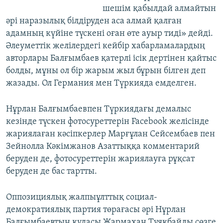
шешім қабылдай алмайтын
әрі наразылық білдіруден аса алмай қалған
адамның күйіне түскені оған өте ауыр тиді» дейді.
Әлеуметтік желілердегі кейбір хабарламалардың
авторлары Балғымбаев қатерлі ісік дертінен қайтыс
болды, мұны ол бір жарым жыл бұрын білген деп
жазады. Ол Германия мен Түркияда емделген.
Нұрлан Балғымбаевпен Түркиядағы демалыс
кезінде түскен фотосуреттерін Facebook желісінде
жариялаған кәсіпкерлер Марғұлан Сейсембаев пен
Зейнолла Кәкімжанов Азаттыққа комментарий
беруден де, фотосуреттерін жариялауға рұқсат
беруден де бас тартты.
Оппозициялық жалпыұлттық социал-
демократиялық партия төрағасы әрі Нұрлан
Балғымбаевтың құдасы Жармахан Тұяқбайды сөзге