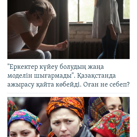
"Еркектер күйеу болудың жаңа
моделін шығармады". Қазақстанда
ажырасу қайта көбейді. Оған не себеп?