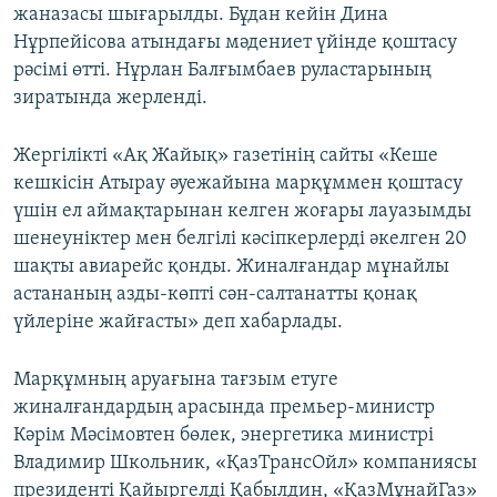
жаназасы шығарылды. Бұдан кейін Дина
Нұрпейісова атындағы мәдениет үйінде қоштасу
рәсімі өтті. Нұрлан Балғымбаев руластарының
зиратында жерленді.
Жергілікті «Ақ Жайық» газетінің сайты «Кеше
кешкісін Атырау әуежайына марқұммен қоштасу
үшін ел аймақтарынан келген жоғары лауазымды
шенеуніктер мен белгілі кәсіпкерлерді әкелген 20
шақты авиарейс қонды. Жиналғандар мұнайлы
астананың азды-көпті сән-салтанатты қонақ
үйлеріне жайғасты» деп хабарлады.
Марқұмның аруағына тағзым етуге
жиналғандардың арасында премьер-министр
Кәрім Мәсімовтен бөлек, энергетика министрі
Владимир Школьник, «ҚазТрансОйл» компаниясы
президенті Қайыргелді Қабылдин, «ҚазМұнайГаз»