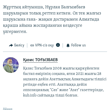
Жұрттың айтуынша, Нұрлан Балғымбаев
шаруаларын толық реттеп кеткен. Ол тек жалғыз
шаруасына ғана- жақын достарымен Алматыда
қараша айына жоспарланған кездесуге
үлгермеген.
Бөлісу
VPN-сіз оқу
Follow us
Қазис ТОҒЫЗБАЕВ
Қазис Тоғызбаев 2008 жылғы қыркүйектен
бастап өмірінің соңына, яғни 2021 жылғы 28
ақпанға дейін Азаттықтың Алматыдағы тілшісі
ретінде еңбек етті. Азаттыққа дейін
оппозициялық "Сөз" және "Азат" газеттерінде,
kub.info сайтында тілші болған.
Айдар