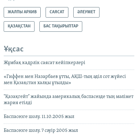
ЖАЛПЫ АРХИВ
САЯСАТ
ӘЛЕУМЕТ
ҚАЗАҚСТАН
БАС ТАҚЫРЫПТАР
Ұқсас
Жұмбақ кадрлік саясат кейіпкерлері
«Гиффен мен Назарбаев ұтты, АҚШ-тың әділ сот жүйесі
мен Қазақстан халқы ұтылды»
"Қазақгейт" жайында америкалық баспасөзде тың мәлімет
жария етілді
Баспасөзге шолу. 11.10.2005 жыл
Баспасөзге шолу. 7 сәуір 2005 жыл