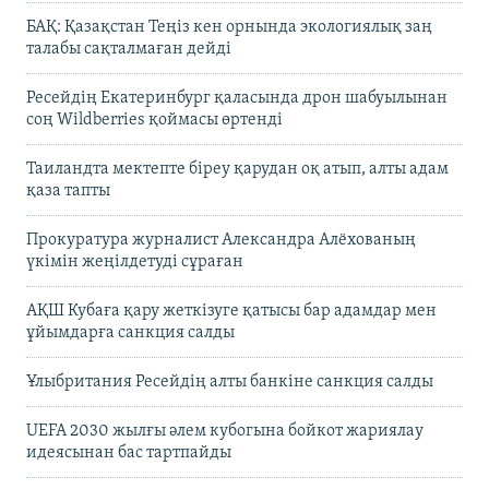
БАҚ: Қазақстан Теңіз кен орнында экологиялық заң
талабы сақталмаған дейді
Ресейдің Екатеринбург қаласында дрон шабуылынан
соң Wildberries қоймасы өртенді
Таиландта мектепте біреу қарудан оқ атып, алты адам
қаза тапты
Прокуратура журналист Александра Алёхованың
үкімін жеңілдетуді сұраған
АҚШ Кубаға қару жеткізуге қатысы бар адамдар мен
ұйымдарға санкция салды
Ұлыбритания Ресейдің алты банкіне санкция салды
UEFA 2030 жылғы әлем кубогына бойкот жариялау
идеясынан бас тартпайды