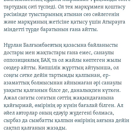
тартудың сәті түспеді. Ол тек марқұммен қоштасу
рәсімінде туыстарының атынан сөз сөйлегенін
және марқұмның жетісіне қатысу үшін Атырауға
міндетті түрде баратынын ғана айтты.
Нұрлан Балғымбаевтың қазасына байланысты
достары мен жақтастары ғана емес, санаулы
оппозициялық БАҚ та ол жайлы көптеген жылы
сөздер айтты. Көпшілік жұрттың айтуынша, ол
соңғы сәтке дейін тартымды қалпынан, ер-
азаматтық болмысынан айнымаған әрі санаулы
уақыты қалғанын білсе де, даналықпен күткен.
Ажал сағаты соғатын сәттің жақындағанына
қайғырмай, өмірінің әр күнін бағалай білген. Ал
әйел авторлар оның едәуір жүдегені болмаса,
сырбаз да сымбатты қалпын өмірінің аяғына дейін
сақтап қалғанын жазады.