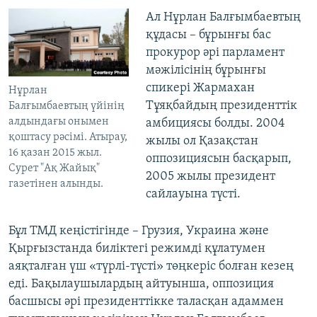
Ал Нұрлан Балғымбаевтың
құдасы – бұрынғы бас
прокурор әрі парламент
мәжілісінің бұрынғы
спикері Жармахан
Нұрлан
Тұяқбайдың президенттік
Балғымбаевтың үйінің
алдындағы онымен
амбициясы болды. 2004
қоштасу рәсімі. Атырау,
жылы ол Қазақстан
16 қазан 2015 жыл.
оппозициясын басқарып,
Сурет "Ақ Жайық"
2005 жылы президент
газетінен алынды.
сайлауына түсті.
Бұл ТМД кеңістігінде – Грузия, Украина және
Қырғызстанда биліктегі режимді құлатумен
аяқталған үш «түрлі-түсті» төңкеріс болған кезең
еді. Бақылаушылардың айтуынша, оппозиция
басшысы әрі президенттікке таласқан адаммен