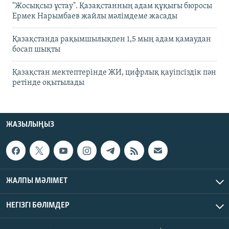
"Жосықсыз ұстау". Қазақстанның адам құқығы бюросы
Ермек Нарымбаев жайлы мәлімдеме жасады
Қазақстанда рақымшылықпен 1,5 мың адам қамаудан
босап шықты
Қазақстан мектептерінде ЖИ, цифрлық қауіпсіздік пән
ретінде оқытылады
ЖАЗЫЛЫҢЫЗ
ЖАЛПЫ МӘЛІМЕТ
НЕГІЗГІ БӨЛІМДЕР