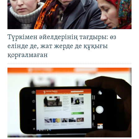
Түркімен әйелдерінің тағдыры: өз
елінде де, жат жерде де құқығы
қорғалмаған