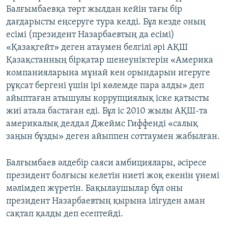
Балғымбаевқа төрт жылдан кейін тағы бір
дағдарысты еңсеруге тура келді. Бұл кезде оның
есімі (президент Назарбаевтың да есімі)
«Қазақгейт» деген атаумен белгілі әрі АҚШ
Қазақстанның бірқатар шенеуніктерін «Америка
компанияларына мұнай кен орындарын игеруге
рұқсат бергені үшін ірі көлемде пара алды» деп
айыптаған атышулы коррупциялық іске қатысты
жиі атала бастаған еді. Бұл іс 2010 жылы АҚШ-та
америкалық делдал Джеймс Гиффенді «салық
заңын бұзды» деген айыппен соттаумен жабылған.
Балғымбаев әлдебір саяси амбициялары, әсіресе
президент болғысы келетін ниеті жоқ екенін үнемі
мәлімдеп жүретін. Бақылаушылар бұл оны
президент Назарбаевтың қырына ілігуден аман
сақтап қалды деп есептейді.