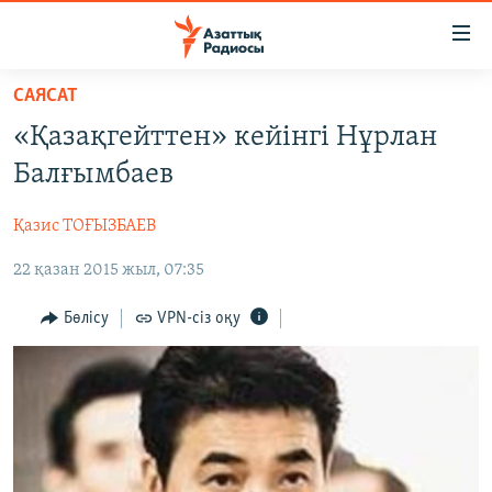
Accessibility
links
Skip
САЯСАТ
to
ЖАҢАЛЫҚТАР
«Қазақгейттен» кейінгі Нұрлан
main
САЯСАТ
content
Балғымбаев
AZATTYQTV
Skip
to
Қазис ТОҒЫЗБАЕВ
ҚАҢТАР ОҚИҒАСЫ
main
22 қазан 2015 жыл, 07:35
АДАМ ҚҰҚЫҚТАРЫ
Navigation
Skip
ӘЛЕУМЕТ
Бөлісу
VPN-сіз оқу
to
ӘЛЕМ
Search
АРНАЙЫ ЖОБАЛАР
Русский