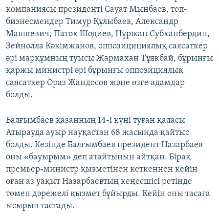
компаниясы президенті Сауат Мынбаев, топ-
бизнесмендер Тимур Құлыбаев, Александр
Машкевич, Патох Шодиев, Нұржан Субханбердин,
Зейнолла Кәкімжанов, оппозицициялық саясаткер
әрі марқұмның туысы Жармахан Тұякбай, бұрынғы
қаржы министрі әрі бұрынғы оппозициялық
саясаткер Ораз Жандосов және өзге адамдар
болды.
Балғымбаев қазанның 14-і күні туған қаласы
Атырауда ауыр науқастан 68 жасында қайтыс
болды. Кезінде Балғымбаев президент Назарбаев
оны «бауырым» деп атайтынын айтқан. Бірақ
премьер-министр қызметінен кеткеннен кейін
оған аз уақыт Назарбаевтың кеңесшісі ретінде
төмен дәрежелі қызмет бұйырды. Кейін оны тасаға
ысырып тастады.