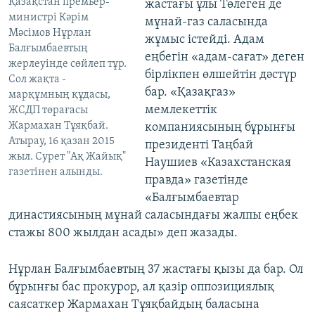
Қазақстан премьер-
жастағы ұлы Төлеген де
министрі Кәрім
мұнай-газ саласында
Мәсімов Нұрлан
жұмыс істейді. Адам
Балғымбаевтың
еңбегін «адам-сағат» деген
жерлеуінде сөйлеп тұр.
бірлікпен өлшейтін дәстүр
Сол жақта -
бар. «Қазақгаз»
марқұмның құдасы,
мемлекеттік
ЖСДП төрағасы
Жармахан Тұяқбай.
компаниясының бұрынғы
Атырау, 16 қазан 2015
президенті Таңбай
жыл. Сурет "Ақ Жайық"
Наушиев «Казахстанская
газетінен алынды.
правда» газетінде
«Балғымбаевтар
династиясының мұнай саласындағы жалпы еңбек
стажы 800 жылдан асады» деп жазады.
Нұрлан Балғымбаевтың 37 жастағы қызы да бар. Ол
бұрынғы бас прокурор, ал қазір оппозициялық
саясаткер Жармахан Тұяқбайдың баласына