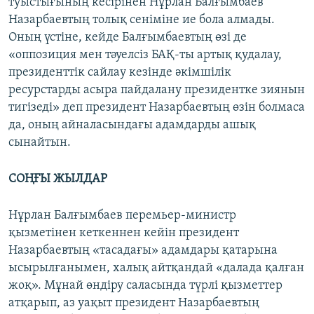
туыстығының кесірінен Нұрлан Балғымбаев
Назарбаевтың толық сеніміне ие бола алмады.
Оның үстіне, кейде Балғымбаевтың өзі де
«оппозиция мен тәуелсіз БАҚ-ты артық қудалау,
президенттік сайлау кезінде әкімшілік
ресурстарды асыра пайдалану президентке зиянын
тигізеді» деп президент Назарбаевтың өзін болмаса
да, оның айналасындағы адамдарды ашық
сынайтын.
СОҢҒЫ ЖЫЛДАР
Нұрлан Балғымбаев перемьер-министр
қызметінен кеткеннен кейін президент
Назарбаевтың «тасадағы» адамдары қатарына
ысырылғанымен, халық айтқандай «далада қалған
жоқ». Мұнай өндіру саласында түрлі қызметтер
атқарып, аз уақыт президент Назарбаевтың