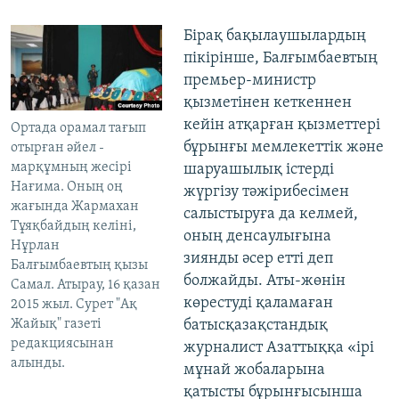
Бірақ бақылаушылардың
пікірінше, Балғымбаевтың
премьер-министр
қызметінен кеткеннен
кейін атқарған қызметтері
Ортада орамал тағып
бұрынғы мемлекеттік және
отырған әйел -
марқұмның жесірі
шаруашылық істерді
Нағима. Оның оң
жүргізу тәжірибесімен
жағында Жармахан
салыстыруға да келмей,
Тұяқбайдың келіні,
оның денсаулығына
Нұрлан
зиянды әсер етті деп
Балғымбаевтың қызы
болжайды. Аты-жөнін
Самал. Атырау, 16 қазан
көрестуді қаламаған
2015 жыл. Сурет "Ақ
Жайық" газеті
батысқазақстандық
редакциясынан
журналист Азаттыққа «ірі
алынды.
мұнай жобаларына
қатысты бұрынғысынша