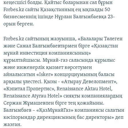
кеңесшісі болды. Қайтыс боларынан сәл бұрын
Forbes.kz сайты Қазақстанның ең ықпалды 50
бизнесменнің ішінде Нұрлан Балғымбаевқа 23-
орын берген.
Forbes.kz сайтының жазуынша, «Балалары Төлеген
және Самал Балғымбаевтармен бірге «Қазақстан
мұнай инвестиция компаниясының»
құрылтайшысы. Мұнай-газ саласында құрылыс
және инженерлік қызмет көрсетумен
айналысатын «Isker» концорциумының баласы
арқылы үлестесі. Қызы - «Aтырау Девелопмент»,
«Кэпитал Пропертис», Renaissance Aktau Hotel,
Renaissance Atyrau Hotel» сияқты компаниялардың
Сержан Жұмашевпен бірге тең қожайыны.
Балғымбаев – «ҚазМұнайГаз» компаниясы салатын
кәсіпорындар дирекциясының бас директоры» деп
жазған.