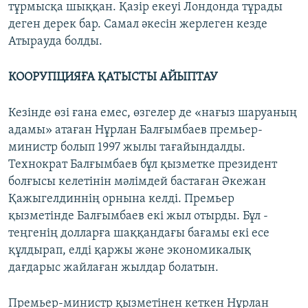
тұрмысқа шыққан. Қазір екеуі Лондонда тұрады
деген дерек бар. Самал әкесін жерлеген кезде
Атырауда болды.
КООРУПЦИЯҒА ҚАТЫСТЫ АЙЫПТАУ
Кезінде өзі ғана емес, өзгелер де «нағыз шаруаның
адамы» атаған Нұрлан Балғымбаев премьер-
министр болып 1997 жылы тағайындалды.
Технократ Балғымбаев бұл қызметке президент
болғысы келетінін мәлімдей бастаған Әкежан
Қажыгелдиннің орнына келді. Премьер
қызметінде Балғымбаев екі жыл отырды. Бұл -
теңгенің долларға шаққандағы бағамы екі есе
құлдырап, елді қаржы және экономикалық
дағдарыс жайлаған жылдар болатын.
Премьер-министр қызметінен кеткен Нұрлан