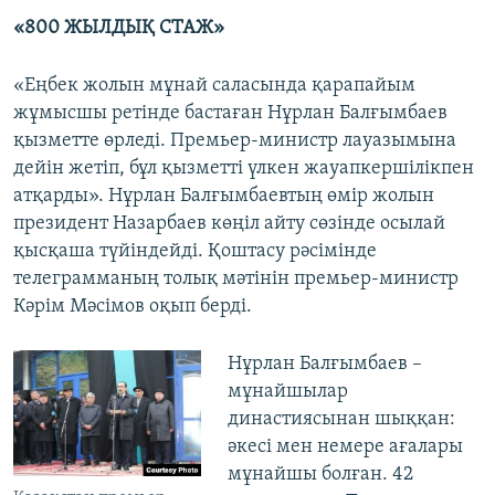
«800 ЖЫЛДЫҚ СТАЖ»
«Еңбек жолын мұнай саласында қарапайым
жұмысшы ретінде бастаған Нұрлан Балғымбаев
қызметте өрледі. Премьер-министр лауазымына
дейін жетіп, бұл қызметті үлкен жауапкершілікпен
атқарды». Нұрлан Балғымбаевтың өмір жолын
президент Назарбаев көңіл айту сөзінде осылай
қысқаша түйіндейді. Қоштасу рәсімінде
телеграмманың толық мәтінін премьер-министр
Кәрім Мәсімов оқып берді.
Нұрлан Балғымбаев –
мұнайшылар
династиясынан шыққан:
әкесі мен немере ағалары
мұнайшы болған. 42