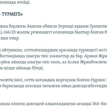
лонияда өтейді.
– ТҮРМЕГЕ»
рдың барлығы Ақмола облысы Зеренді ауданы Гранитн
Ц-166/25 жалпы режимдегі колонияда былтыр болған б
алып отыр.
айтуынша, сотталғандардың арасында түрмедегі негі
 бостандыққа шығуы тиіс азаматтар да бар. Арман Жұ
йек айында шығуы тиіс екен, ал Аслан Жұмабековты
ң шілде айында бітеді.
ковтің інісі, сотта қоғамдық қорғаушы болған Нұрлан
т барысында ағасына тағылған айып дәлелденбегендік
йынша кінәсін дәлелдей алмағандықтан ағамды 360-ба