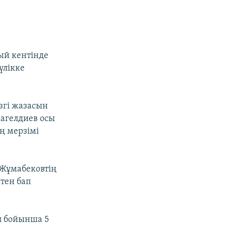
ый кентінде
үлікке
згі жазасын
магелдиев осы
ң мерзімі
 Жұмабековтің
тен бап
п бойынша 5