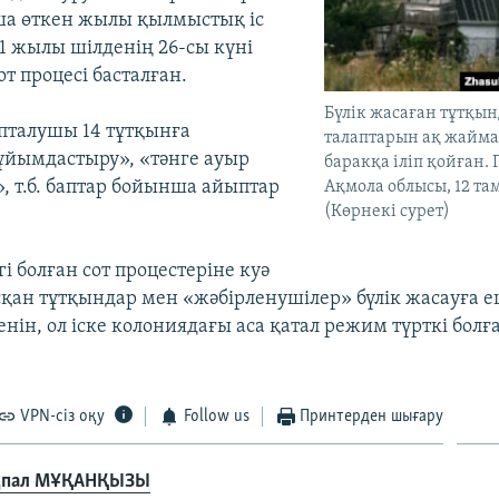
ша өткен жылы қылмыстық іс
11 жылы шілденің 26-сы күні
т процесі басталған.
Бүлік жасаған тұтқы
ыпталушы 14 тұтқынға
талаптарын ақ жайма
 ұйымдастыру», «тәнге ауыр
баракқа іліп қойған.
, т.б. баптар бойынша айыптар
Ақмола облысы, 12 та
(Көрнекі сурет)
і болған сот процестеріне куә
сқан тұтқындар мен «жәбірленушілер» бүлік жасауға 
нін, ол іске колониядағы аса қатал режим түрткі бол
VPN-сіз оқу
Follow us
Принтерден шығару
қпал МҰҚАНҚЫЗЫ