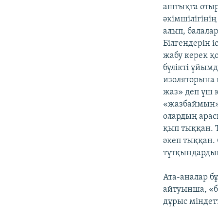
аштықта отыр
әкімшілігінің
алып, балалар
Білгендерін і
жабу керек қо
бүлікті ұйым
изоляторына 
жаз» деп үш 
«жазбаймын» 
олардың арас
қып тыққан. Т
әкеп тыққан. 
тұтқындардың
Ата-аналар бұ
айтуынша, «б
дұрыс міндет