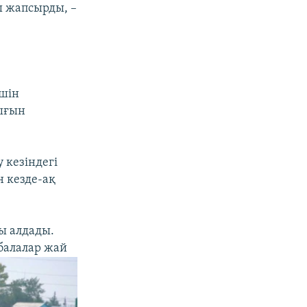
ы жапсырды, –
үшін
ығын
 кезіндегі
н кезде-ақ
йы алдады.
 балалар жай