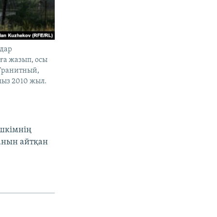
ндар
ға жазып, осы
 Гранитный,
мыз 2010 жыл.
ешкімнің
ғанын айтқан