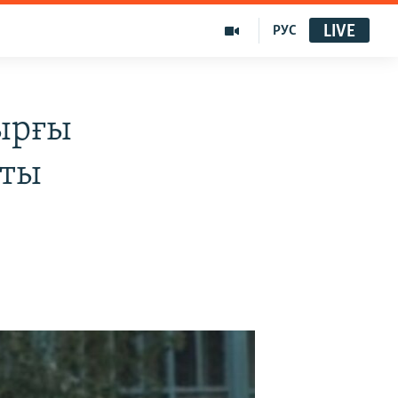
LIVE
РУС
ырғы
қты