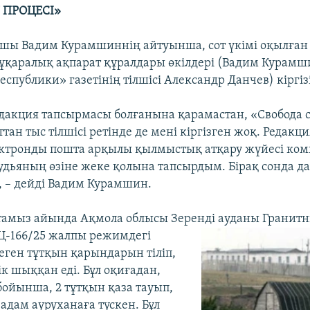
 ПРОЦЕСІ»
шы Вадим Курамшиннің айтуынша, сот үкімі оқылған 
 бұқаралық ақпарат құралдары өкілдері (Вадим Курамш
еспублики» газетінің тілшісі Александр Данчев) кіргіз
дакция тапсырмасы болғанына қарамастан, «Свобода 
ттан тыс тілшісі ретінде де мені кіргізген жоқ. Редакц
ктронды пошта арқылы қылмыстық атқару жүйесі ком
Судьяның өзіне жеке қолына тапсырдым. Бірақ сонда да
қ, – дейді Вадим Курамшин.
тамыз айында Ақмола облысы Зеренді ауданы Гранит
Ц-166/25 жалпы режимдегі
еген тұтқын қарындарын тіліп,
к шыққан еді. Бұл оқиғадан,
бойынша, 2 тұтқын қаза тауып,
адам ауруханаға түскен. Бұл