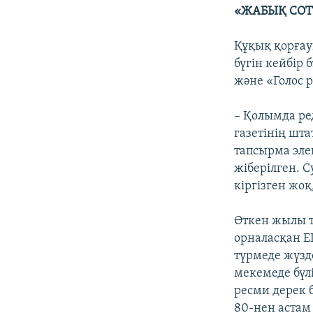
«ЖАБЫҚ СОТ
Құқық қорғау
бүгін кейбір
және «Голос р
– Қолымда ре
газетінің шта
тапсырма эле
жіберілген. 
кіргізген жо
Өткен жылы 
орналасқан Е
түрмеде жүзд
мекемеде бүлі
ресми дерек 
80-нен астам 