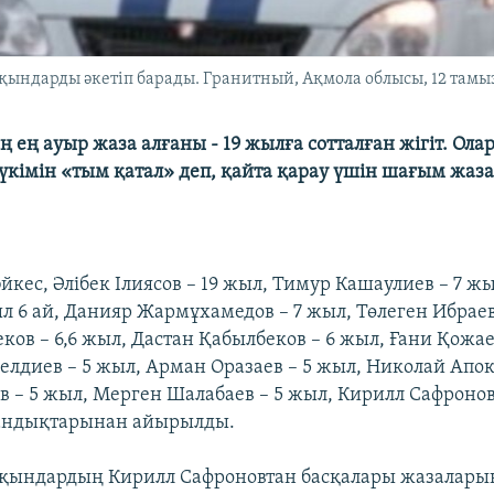
қындарды әкетіп барады. Гранитный, Ақмола облысы, 12 тамыз
 ең ауыр жаза алғаны - 19 жылға сотталған жігіт. Ола
 үкімін «тым қатал» деп, қайта қарау үшін шағым жа
әйкес, Әлібек Ілиясов – 19 жыл, Тимур Кашаулиев – 7 
л 6 ай, Данияр Жармұхамедов – 7 жыл, Төлеген Ибраев
ов – 6,6 жыл, Дастан Қабылбеков – 6 жыл, Ғани Қожае
лдиев – 5 жыл, Арман Оразаев – 5 жыл, Николай Апок
 – 5 жыл, Мерген Шалабаев – 5 жыл, Кирилл Сафронов 
тандықтарынан айырылды.
тқындардың Кирилл Сафроновтан басқалары жазалары