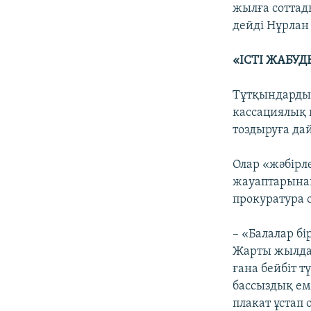
жылға соттад
дейді Нұрлан
«ІСТІ ЖАБУД
Тұтқындардың 
кассациялық
тоздыруға да
Олар «жәбірл
жауаптарынан
прокуратура о
– «Балалар бі
Жарты жылдан
ғана бейбіт т
бассыздық ем
плакат ұстап 