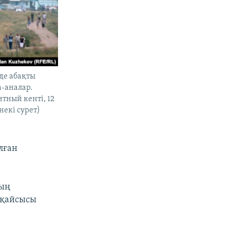
нде абақты
-аналар.
тный кенті, 12
некі сурет)
лған
дың
шқайсысы