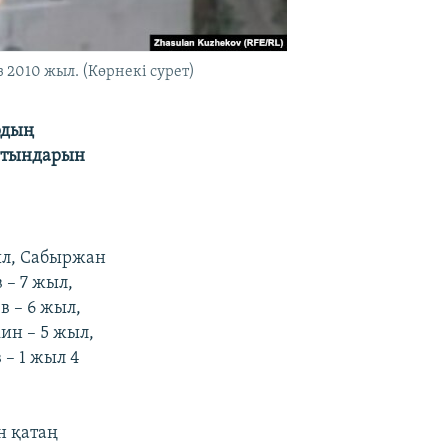
 2010 жыл. (Көрнекі сурет)
рдың
затындарын
жыл, Сабыржан
 – 7 жыл,
в – 6 жыл,
ин – 5 жыл,
– 1 жыл 4
н қатаң