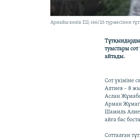
Арнайы көлік ЕЦ-166/25 түрмесінен тұт
Тұтқындардың
туыстары сот
айтады.
Сот үкіміне с
Алтиев – 8 жы
Аслан Жұмабек
Арман Жұмаге
Шамиль Алиев
айға бас бос
Сотталған тұ