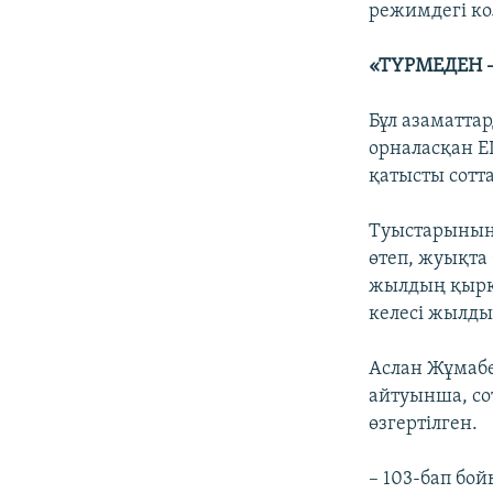
режимдегі ко
«ТҮРМЕДЕН 
Бұл азаматта
орналасқан Е
қатысты сотт
Туыстарының 
өтеп, жуықта
жылдың қыркү
келесі жылды
Аслан Жұмабе
айтуынша, со
өзгертілген.
– 103-бап бо