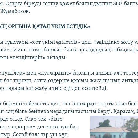
ы. Оларға біреуді соттау қажет болғандықтан 360-бапт
 Жұмабеков.
ЫҢ ОРНЫНА ҚАТАЛ ҮКІМ ЕСТІДІК»
туыстары «сот үкімі әділетсіз» деп, «әділдікке жету 
 шағыммен қатар барлық билік орындардың табалдыр
йын екендіктерін» айтады.
енушілер» мен «куәлардың» барлығы алдын-ала тергеу
 бас тартып, сотта өздеріне қысым жасалғанын айтқа
рындары істі жабуы тиіс еді деп есептейді.
р-бірімен төбелесті» деп, ата-аналарды жарты жыл бо
 соң бізге бейнекамерадағы таспаны берді.
Қарасақ,
үрде отыр. Олар тек «бізге
ес, заң керек» деген жазуы бар
отыр. Солай балалар үш күн