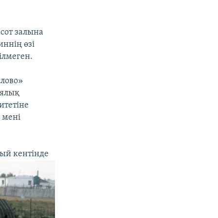
сот залына
иннің өзі
ілмеген.
слово»
иялық
итетіне
 мені
ный
кентінде