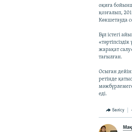
оқиға бойын
қозғалып, 20
Көкшетауда со
Бұл істегі ай
«тәртіпсіздік
жарақат салу»
тағылған.
Осыған дейінг
ретінде қаты
мәжбүрлемеге
еді.
Бөлісу
Ма