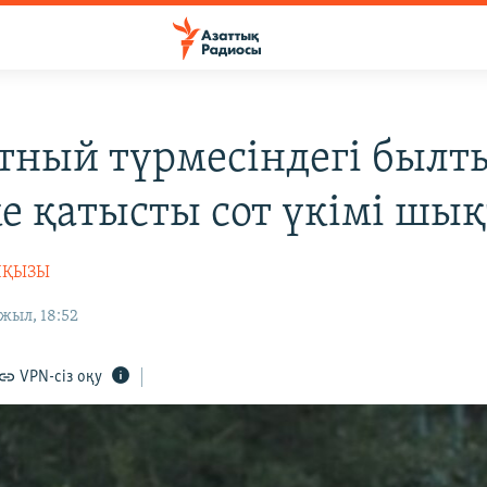
тный түрмесіндегі былт
ке қатысты сот үкімі шы
НҚЫЗЫ
жыл, 18:52
VPN-сіз оқу