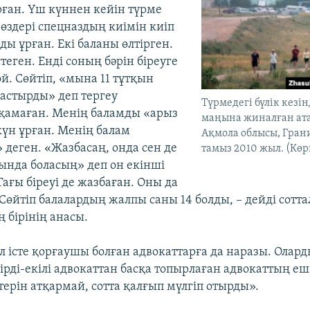
ған. Үш күннен кейін түрме
 өздері спецназдың киімін киіп
ды ұрған. Екі баланы өлтірген.
стеген. Енді соның бәрін біреуге
й. Сөйтіп, «мына 11 тұтқын
дастырды» деп тергеу
Түрмедегі бүлік кезі
қамаған. Менің баламды «арыз
маңына жиналған ата
күн ұрған. Менің балам
Ақмола облысы, Грани
деген. «Жазбасаң, онда сен де
тамыз 2010 жыл. (Көр
ында боласың» деп он екінші
ағы біреуі де жазбаған. Оны да
Сөйтіп балалардың жалпы саны 14 болды, – дейді сотта
 бірінің анасы.
л істе қорғаушы болған адвокаттарға да наразы. Олар
ірді-екілі адвокаттан басқа топырлаған адвокаттың е
терін атқармай, сотта қалғып мүлгіп отырды».