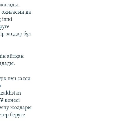
 жасады.
 оқиғасын да
 ішкі
руге
р заңдар бұл
нін айтқан
ндады.
ік пен саяси
н
azakhstan
Ұ кеңесі
шешу жолдары
тер беруге