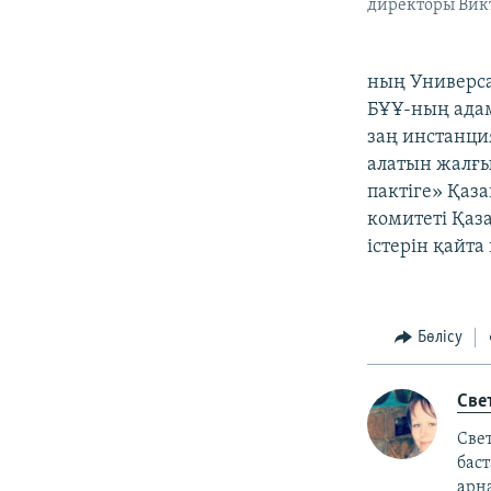
директоры Вик
ның Универса
БҰҰ-ның адам
заң инстанци
алатын жалғы
пактіге» Қаз
комитеті Қаз
істерін қайта
Бөлісу
Све
Свет
бас
арн