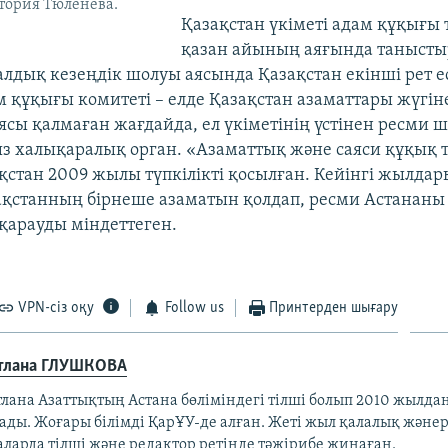
тория Тюленева.
Қазақстан үкіметі адам құқығы 
қазан айының аяғында танысты
лдық кезеңдік шолуы аясында Қазақстан екінші рет е
 құқығы комитеті – елде Қазақстан азаматтары жүгін
ясы қалмаған жағдайда, ел үкіметінің үстінен ресми
з халықаралық орган. «Азаматтық және саяси құқық 
ақстан 2009 жылы түпкілікті қосылған. Кейінгі жылда
ақстанның бірнеше азаматын қолдап, ресми Астананы
 қарауды міндеттеген.
VPN-сіз оқу
Follow us
Принтерден шығару
тлана ГЛУШКОВА
лана Азаттықтың Астана бөліміндегі тілші болып 2010 жылдан
тады. Жоғары білімді ҚарҰУ-де алған. Жеті жыл қалалық жән
аларда тілші және редактор ретінде тәжірибе жинаған.