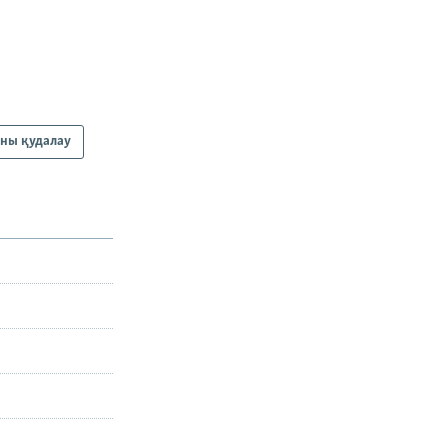
яны қудалау