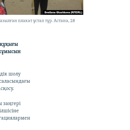
ылған плакат ұстап тұр. Астана, 28
 құқығы
ы жұмысын
дік шолу
 саласындағы
сқосу.
 заңгері
ілшісіне
егациялармен