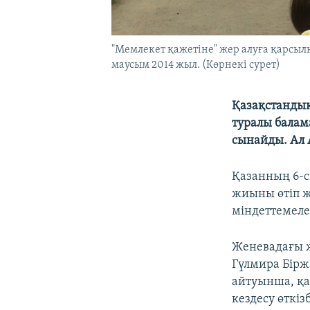
"Мемлекет қажетіне" жер алуға қарсылы
маусым 2014 жыл. (Көрнекі сурет)
Қазақстандық
туралы балама
сынайды. Ал А
Қазанның 6-с
жиыны өтіп ж
міндеттемеле
Женевадағы 
Гүлмира Бірж
айтуынша, қа
кездесу өткіз