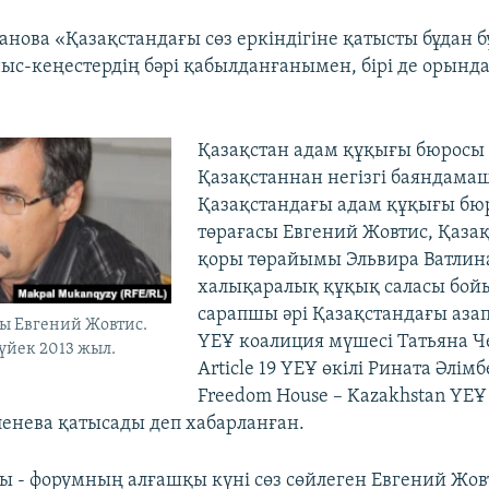
анова «Қазақстандағы сөз еркіндігіне қатысты бұдан 
ныс-кеңестердің бәрі қабылданғанымен, бірі де орын
Қазақстан адам құқығы бюросы
Қазақстаннан негізгі баяндама
Қазақстандағы адам құқығы бюр
төрағасы Евгений Жовтис, Қазақ
қоры төрайымы Эльвира Ватлин
халықаралық құқық саласы бойы
сарапшы әрі Қазақстандағы аза
ы Евгений Жовтис.
ҮЕҰ коалиция мүшесі Татьяна Ч
үйек 2013 жыл.
Article 19 ҮЕҰ өкілі Рината Әлімб
Freedom House – Kazakhstan ҮЕҰ 
енева қатысады деп хабарланған.
ы - форумның алғашқы күні сөз сөйлеген Евгений Жов