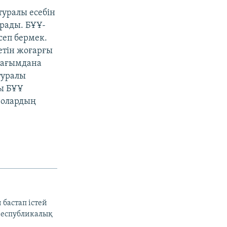
туралы есебін
рады. БҰҰ-
сеп бермек.
етін жоғарғы
 шағымдана
туралы
ры БҰҰ
 олардың
 бастап істей
ереспубликалық