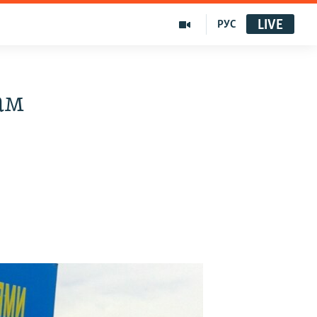
LIVE
РУС
ам