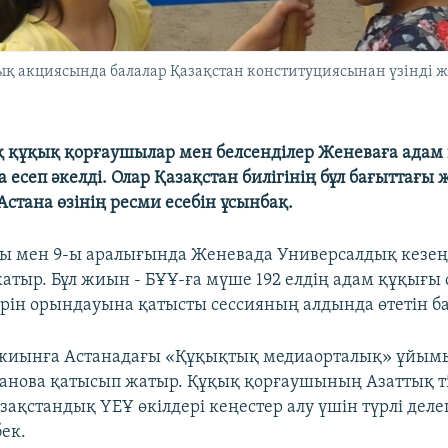
қ акциясында балалар Қазақстан конституциясынан үзінді жаз
 құқық қорғаушылар мен белсенділер Женеваға адам
 есеп әкелді. Олар Қазақстан билігінің бұл бағыттағ
стана өзінің ресми есебін ұсынбақ.
ы мен 9-ы аралығында Женевада Универсалдық кезең
атыр. Бұл жиын - БҰҰ-ға мүше 192 елдің адам құқығы
рін орындауына қатысты сессияның алдында өтетін ба
жиынға Астанадағы «Құқықтық медиаорталық» ұйымы
анова қатысып жатыр. Құқық қорғаушының Азаттық т
зақстандық ҮЕҰ өкілдері кеңестер алу үшін түрлі дел
бек.