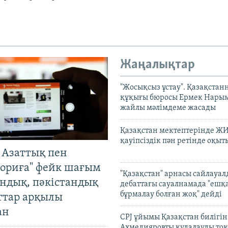
Жаңалықтар
"Жосықсыз ұстау". Қазақста
құқығы бюросы Ермек Нары
жайлы мәлімдеме жасады
Қазақстан мектептерінде Ж
қауіпсіздік пән ретінде оқы
 Азаттық пен
ориға" фейк шағым
"Қазақстан" арнасы сайлауа
андық, пәкістандық
дебаттағы сауалнамада "ешқ
бұрмалау болған жоқ" дейді
ттар арқылы
ан
CPJ ұйымы Қазақстан билігі
Ахмедияровты қудалауды тоқ