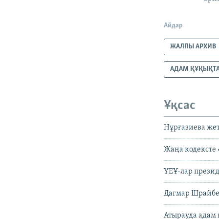
Айдар
ЖАЛПЫ АРХИВ
АДАМ ҚҰҚЫҚТ
Ұқсас
Нұрғазиева же
Жаңа кодексте 
ҮЕҰ-лар презид
Дагмар Шрайбер
Атырауда адам