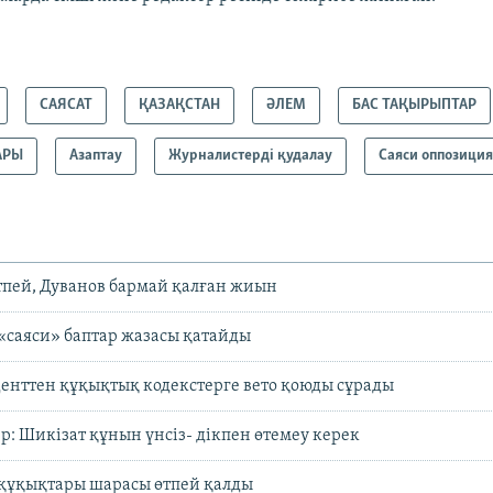
САЯСАТ
ҚАЗАҚСТАН
ӘЛЕМ
БАС ТАҚЫРЫПТАР
АРЫ
Азаптау
Журналистерді қудалау
Саяси оппозици
тпей, Дуванов бармай қалған жиын
«саяси» баптар жазасы қатайды
енттен құқықтық кодекстерге вето қоюды сұрады
: Шикізат құнын үнсіз- дікпен өтемеу керек
 құқықтары шарасы өтпей қалды