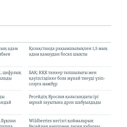
нның адам
Қазақстанда рақымшылықпен 1,5 мың
мбаев
адам қамаудан босап шықты
И, цифрлық
БАҚ: КҚК танкер тапшылығы мен
тылады
қауіпсіздікке бола мұнай тиеуді үзіп-
созуға мәжбүр
лды
Ресейдің Ярослав қаласындағы ірі
андай
мұнай зауытына дрон шабуылдады
н Лұқпан
Wildberries негізгі қоймаларын
татуға
Ресейден көшірмек деген хабарды