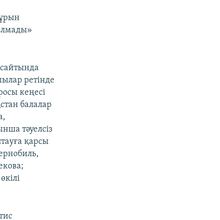
бұрын
далмады»
 сайтында
шылар ретінде
осы кеңесі
стан балалар
а,
нша тәуелсіз
птауға қарсы
ернобиль,
екова;
өкілі
тис