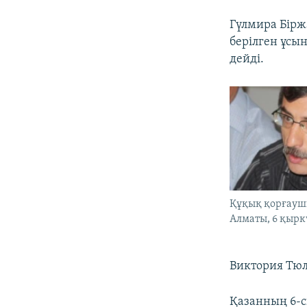
Гүлмира Бірж
берілген ұсы
дейді.
Құқық қорғауш
Алматы, 6 қырк
Виктория Тюл
Қазанның 6-с