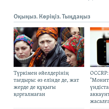
Оқыңыз. Көріңіз. Тыңдаңыз
Түркімен әйелдерінің
OCCRP:
тағдыры: өз елінде де, жат
"Монит
жерде де құқығы
үндіст
қорғалмаған
аккаун
жасалғ