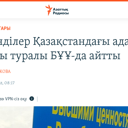
ТАРЫ
нділер Қазақстандағы ад
ы туралы БҰҰ-да айтты
ШКОВА
л, 08:17
VPN-сіз оқу