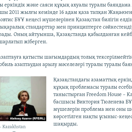
ы еркіндік және саяси құқық ахуалы туралы баяндама
шы 2011 жылғы кемінде 16 адам қаза тапқан Жаңаөзен
овтис БҰҰ кеңесі мүшелерінен Қазақстан билігін елдің
ықаралық стандарттар мен принциптерге сәйкестенді
ады. Оның айтуынша, Қазақстанда қабылданған кейбі
шарлатып жіберген.
азаптауға қатысты шағымдардың толық тексерілмейті
обиль азаптаудан арылу мәселелері туралы туралы бая
Қазақстандағы азаматтық еркінд
құқық проблемасы туралы есебі
таныстырған Freedom House – K
басшысы Виктория Тюленева БҰ
мүшелерін проблема мен оны 
көрсетілген нақты ұсыныс-кеңес
шақырды.
– Kazakhstan