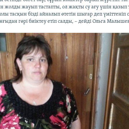
н жолды жауып тастапты, ол жақты су ағу үшін қазып 
олы тасқын бізді айналып өтетін шығар деп үміттеніп
нғыдан гөрі биіктеу етіп салды, – дейді Ольга Малыше