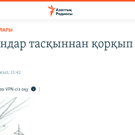
РЛАРЫ
ндар тасқыннан қорқып
жыл, 15:42
VPN-сіз оқу