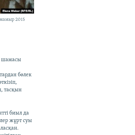
 мамыр 2015
, шамасы
п
тардан бөлек
ткізіп,
ы, тасқын
нтті биыл да
йлер жұрт суы
ласқан.