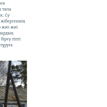
бен
ы тағы
к. Су
 жібергеннің
р жиі-жиі
алардың
біреу тіпті
 тұруға