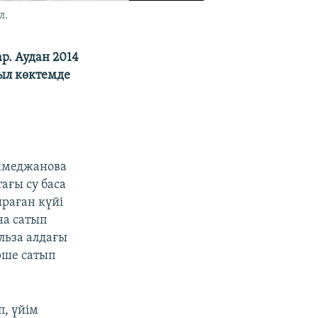
л.
р. Аудан 2014
ыл көктемде
Ахмеджанова
ағы су баса
ираған күйі
на сатып
льза алдағы
рше сатып
п, үйім