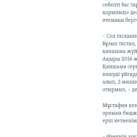
себепті бас 
қорының» дем
өтемақы берг
– Сол тасқын
Бұзып тастап
қаншама жүйк
Ақыры 2016 ж
Қаншама серг
көшуді ұйғард
алып, 2 милли
отырмыз, – де
Мұстафин кен
орнына бюдже
еріп кеткенім
– Өзеннің арғ