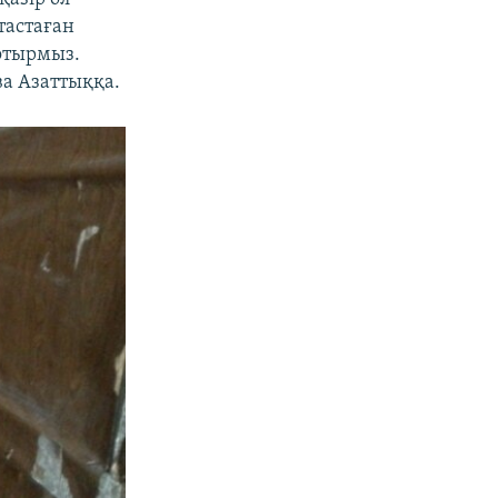
тастаған
 отырмыз.
ва Азаттыққа.