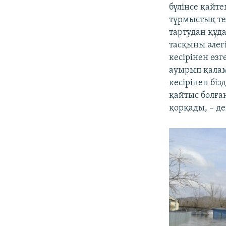
бүлінсе қайте
тұрмыстық те
тартудан құда
тасқыны әлег
кесірінен өзг
ауырып қалам
кесірінен біз
қайтыс болға
қорқады, – д