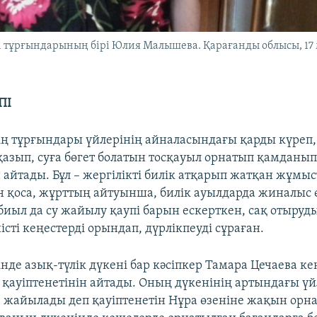
 тұрғындарының бірі Юлия Малышева. Қарағанды облысы, 17
ПІ
ің тұрғындары үйлерінің айналасындағы қарды күреп
қазып, суға бөгет болатын тосқауыл орнатып қамданы
айтады. Бұл – жергілікті билік атқарып жатқан жұмыс
ан қоса, жұрттың айтуынша, билік ауылдарда жиналыс ө
биыл да су жайылу қаупі барын ескерткен, сақ отыруд
иісті кеңестерді орындап, дүрлікпеуді сұраған.
нде азық-түлік дүкені бар кәсіпкер Тамара Цечаева ке
п қауіптенетінін айтады. Оның дүкенінің артындағы ү
е жайылады деп қауіптенетін Нұра өзеніне жақын орна