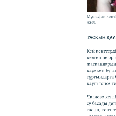
Мұстафин кенті
жыл.
ТАСҚЫН ҚАУ
Кей кенттерд
келгенше ор 
жатқандарын 
қарекет. Бұғ
тұрғындарға 
қаупі төнсе т
Чкалово кенті
су басады де
тасып, кентк