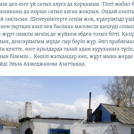
мін деп өзге үй сатып алуға да қорқамын. Тіпті жиһаз 
хниканы да әзірше сатып алған жоқпын. Ондай азапт
й сақтасын. Шенеуніктерге сенім жоқ, күдерімізді үзді
інен тартқан азап пен баспана мәселесін шешуді созып
е жұрт сияқты менің де жүйкем әбден тозып бітті. Қазі
ын, денсаулығым мүлде сыр беріп жүр. Әлгі проблем
дің кентте, өзге ауылдарда талай адам ауруханаға түсіп, 
нын білемін... Көшіп жатқандар көп, жұрт мына жерде
ейді Эльза Ахмеджанова Азаттыққа.