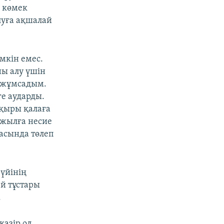
е көмек
луға ақшалай
мкін емес.
ны алу үшін
 жұмсадым.
е аударды.
қыры қалаға
ш жылға несие
қасында төлеп
үйінің
й тұстары
.
қазір ол