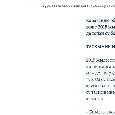
Нұра өзенінің бойындағы ауылдар тасқ
Қарағанды обл
және 2015 жы
де топан су 
ТАСҚЫННЫҢ
2015 жылы то
үйіне жапсарл
ма» деп қорқа
тұр. Ол су та
алуға бөлінг
су тасқыныны
алмаған.
– Биылғы тас