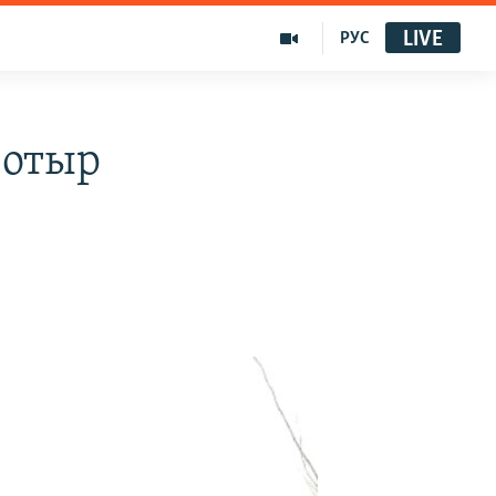
LIVE
РУС
 отыр