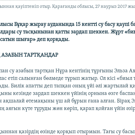
ыннан қауіптеніп отыр. Қарағанды облысы, 27 наурыз 2017 жы
ысы Бұқар жырау ауданында 15 кентті су басу қаупі ба
лдары су тасқынынан қатты зардап шеккен. Жұрт «би
басатын шығар» деп қорқады.
 АЗАБЫН ТАРТҚАНДАР
пан су азабын тартқан Нұра кентінің тұрғыны Эльза 
ас етіп салынған бөлмеде тұрып жатыр. Ол кісі «биыл т
ды. Билік апатты деп тапқан оның үйі әлі жартылай қ
сқыны кезінде зардап шеккен үйінің орнына өзге баспа
ен ақшалай өтемақыны үш ай бұрын ғана алған. Бірақ Э
ң аяғын күте тұруды жөн көріп, қарап қойған үйін әзі
қыннан қазірдің өзінде қорқып отырмын. Тағы су басы