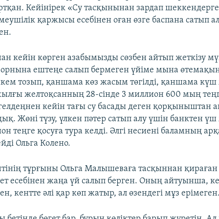
тартқан. Кейінірек «Су тасқынынан зардап шеккендерг
еушілік қаржысы есебінен оған өзге баспана сатып а
ен.
нан кейін көрген азабымызды сөзбен айтып жеткізу мү
, орнына ештеңе салып бермеген үйіме мына өтемақы
ем тозып, қаншама көз жасым төгілді, қаншама күш
ылғы желтоқсанның 28-сінде 3 миллион 600 мың теңг
елдеңнен кейін тағы су басады деген қорқыныштан а
ық. Жөні түзу, үлкен пәтер сатып алу үшін банктен ү
он теңге қосуға тура келді. Әлгі несиені баламның ар
йді Ольга Колено.
тінің тұрғыны Ольга Малышеваға тасқыннан қираған 
т есебінен жаңа үй салып берген. Оның айтуынша, ке
ен, кентте әлі қар көп жатыр, ал өзендегі мұз ерімеген
ы бетінде бөгет бар, бұрын көліктер барып жүретін. Ал 