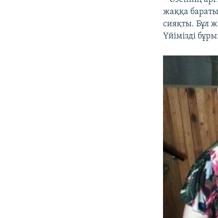
жаққа бараты
сияқты. Бұл ж
Үйімізді бұры