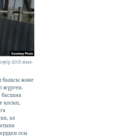
cәуір 2015 жыл.
ш баласы және
п жүрген.
 баспана
не қосып,
ьга
ан, ал
 атына
беруден осы