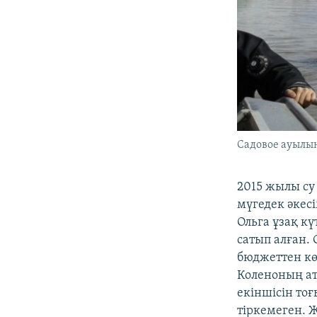
Садовое ауылын
2015 жылы су
мүгедек әкес
Ольга ұзақ к
сатып алған. 
бюджеттен кө
Коленоның аты
екіншісін то
тіркемеген. Ж