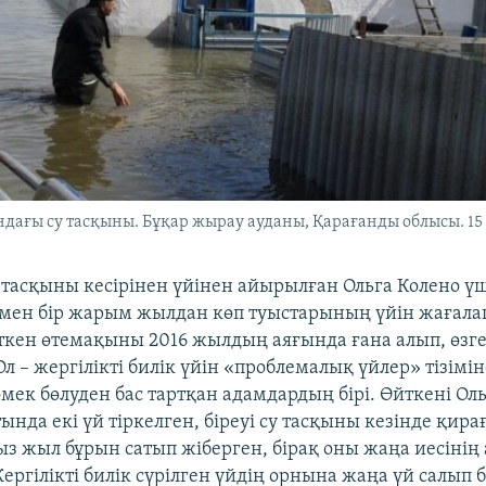
дағы су тасқыны. Бұқар жырау ауданы, Қарағанды облысы. 15 
 тасқыны кесірінен үйінен айырылған Ольга Колено ү
імен бір жарым жылдан көп туыстарының үйін жағала
үткен өтемақыны 2016 жылдың аяғында ғана алып, өзге
Ол – жергілікті билік үйін «проблемалық үйлер» тізімі
мек бөлуден бас тартқан адамдардың бірі. Өйткені Ол
нда екі үй тіркелген, біреуі су тасқыны кезінде қирағ
ғыз жыл бұрын сатып жіберген, бірақ оны жаңа иесінің
ергілікті билік сүрілген үйдің орнына жаңа үй салып 