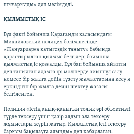
шығарылды» деп мәлімдеді.
ҚЫЛМЫСТЫҚ ІС
Бұл факті бойынша Қарағанды қаласындағы
Михайловский полиция бөлімшесінде
«Жануарларға қатыгездік таныту» бабында
қарастырылған қылмыс белгілері бойынша
қылмыстық іс қозғалды. Бұл бап бойынша айыпты
деп танылған адамға ірі мөлшерде айыппұл салу
немесе бір жылға дейін түзету жұмыстарына кесу я
еркіндігін бір жылға дейін шектеу жазасы
белгіленген.
Полиция «Істің анық-қанығын толық әрі объективті
түрде тексеру үшін қазір алдын ала тексеру
жұмыстары жүріп жатыр. Қылмыстық істі тексеру
барысы бақылауға алынды» деп хабарлаған.