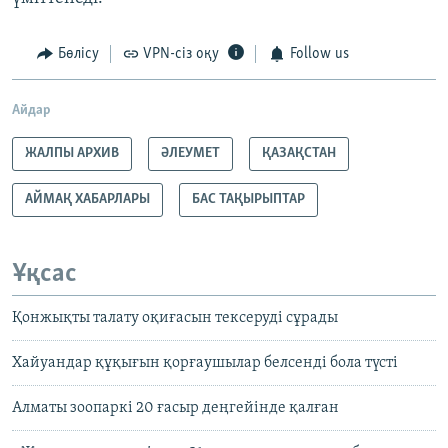
Бөлісу
VPN-сіз оқу
Follow us
Айдар
ЖАЛПЫ АРХИВ
ӘЛЕУМЕТ
ҚАЗАҚСТАН
АЙМАҚ ХАБАРЛАРЫ
БАС ТАҚЫРЫПТАР
Ұқсас
Қонжықты талату оқиғасын тексеруді сұрады
Хайуандар құқығын қорғаушылар белсенді бола түсті
Алматы зоопаркі 20 ғасыр деңгейінде қалған