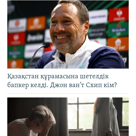
Қазақстан құрамасына шетелдік
бапкер келді. Джон ван’т Схип кім?