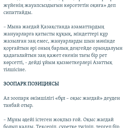
жүйенің жауапсыздығын көрсететін оқиға» деп
сипаттайды.
– Мына жағдай Қазақстанда азаматтардың
жануарларға қатысты құқық, міндеттері құр
жазылған заң емес, жануарларды шын мәнінде
қорғайтын әрі оның барлық деңгейде орындалуын
қадағалайтын заң қажет екенін тағы бір рет
көрсетті, - дейді ұйым қызметкерлері Азаттық
тілшісіне.
ЗООПАРК ПОЗИЦИЯСЫ
Ал зоопарк әкімшілігі «бұл – оқыс жағдай» деуден
танбай отыр.
– Мұны әдейі істеген жоқпыз ғой. Оқыс жағдай
болып қалды. Тексеріп, суретке түсіріп, тергеп бір