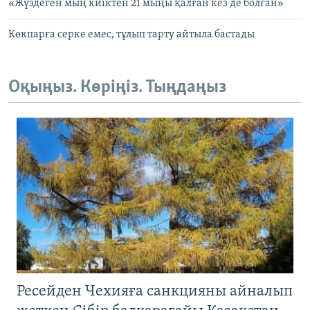
«Жүздеген мың киіктен 21 мыңы қалған кез де болған»
Көкпарға серке емес, тұлып тарту айтыла бастады
Оқыңыз. Көріңіз. Тыңдаңыз
Ресейден Чехияға санкцияны айналып