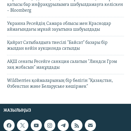
қатысы бар инфрақұрылымға шабуылдамауға келіскен
– Bloomberg
Украина Ресейдің Самара облысы мен Краснодар
аймағындағы мұнай зауытына шабуылдады
Қайрат Сатыбалдыға тиесілі "Байсат" базары бір
жылдан кейін аукционда сатылды
АҚШ сенаты Ресейге санкция салатын "Линдси Грэм
заң жобасын" мақұлдады
Wildberries қоймаларының бір бөлігін "Қазақстан,
Өзбекстан және Беларуське көшірмек"
ЖАЗЫЛЫҢЫЗ