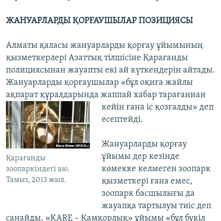
ЖАНУАРЛАРДЫ ҚОРҒАУШЫЛАР ПОЗИЦИЯСЫ
Алматы қаласы жануарларды қорғау ұйымының
қызметкерлері Азаттық тілшісіне Қарағанды
полициясынан жауапты екі ай күткендерін айтады.
Жануарларды қорғаушылар «бұл оқиға жайлы
ақпарат құралдарында жаппай хабар тарағаннан
кейін ғана іс қозғалды» деп
есептейді.
Жануарларды қорғау
ұйымы дер кезінде
Қарағанды
көмекке келмеген зоопарк
зоопаркіндегі аю.
Тамыз, 2013 жыл.
қызметкері ғана емес,
зоопарк басшылығы да
жауапқа тартылуы тиіс деп
санайды. «KARE – Қамқорлық» ұйымы «бұл бүкіл