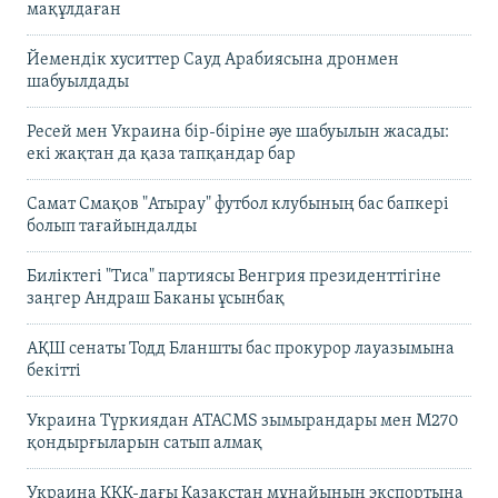
мақұлдаған
Йемендік хуситтер Сауд Арабиясына дронмен
шабуылдады
Ресей мен Украина бір-біріне әуе шабуылын жасады:
екі жақтан да қаза тапқандар бар
Самат Смақов "Атырау" футбол клубының бас бапкері
болып тағайындалды
Биліктегі "Тиса" партиясы Венгрия президенттігіне
заңгер Андраш Баканы ұсынбақ
АҚШ сенаты Тодд Бланшты бас прокурор лауазымына
бекітті
Украина Түркиядан ATACMS зымырандары мен M270
қондырғыларын сатып алмақ
Украина КҚК-дағы Қазақстан мұнайының экспортына