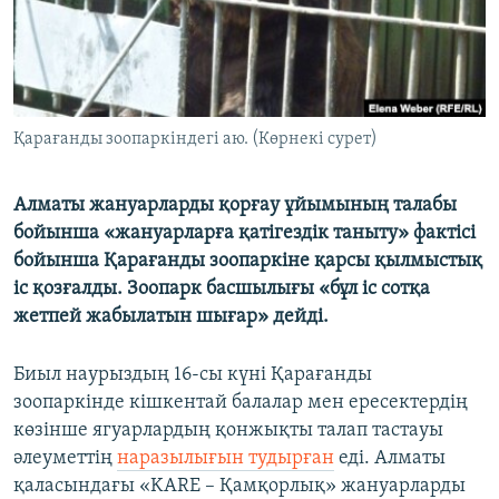
ЖАЗЫЛЫҢЫЗ
Басқа тілдерде
Қарағанды зоопаркіндегі аю. (Көрнекі сурет)
Алматы жануарларды қорғау ұйымының талабы
бойынша «жануарларға қатігездік таныту» фактісі
бойынша Қарағанды зоопаркіне қарсы қылмыстық
іс қозғалды. Зоопарк басшылығы «бұл іс сотқа
жетпей жабылатын шығар» дейді.
Биыл наурыздың 16-сы күні Қарағанды
зоопаркінде кішкентай балалар мен ересектердің
көзінше ягуарлардың қонжықты талап тастауы
әлеуметтің
наразылығын тудырған
еді. Алматы
қаласындағы «KARE – Қамқорлық» жануарларды