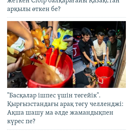
жеткен Сібір балқарағайы Қазақстан
арқылы өткен бе?
"Басқалар ішпес үшін төгейік".
Қырғызстандағы арақ төгу челленджі:
Ақша шашу ма әлде жамандықпен
күрес пе?