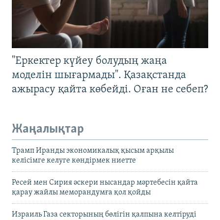
"Еркектер күйеу болудың жаңа
моделін шығармады". Қазақстанда
ажырасу қайта көбейді. Оған не себеп?
Жаңалықтар
Трамп Иранды экономикалық қысым арқылы
келісімге келуге көндірмек ниетте
Ресей мен Сирия әскери нысандар мәртебесін қайта
қарау жайлы меморандумға қол қойды
Израиль Газа секторының бөлігін қалпына келтіруді