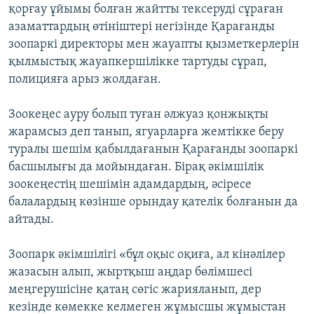
қорғау ұйымы болған жайтты тексеруді сұраған
азаматтардың өтініштері негізінде Қарағанды
зоопаркі директоры мен жауапты қызметкерлерін
қылмыстық жауапкершілікке тартуды сұрап,
полицияға арыз жолдаған.
Зоокеңес ауру болып туған әлжуаз қонжықты
жарамсыз деп танып, ягуарларға жемтікке беру
туралы шешім қабылдағанын Қарағанды зоопаркі
басшылығы да мойындаған. Бірақ әкімшілік
зоокеңестің шешімін адамдардың, әсіресе
балалардың көзінше орындау қателік болғанын да
айтады.
Зоопарк әкімшілігі «бұл оқыс оқиға, ал кінәлілер
жазасын алып, жыртқыш аңдар бөлімшесі
меңгерушісіне қатаң сөгіс жарияланып, дер
кезінде көмекке келмеген жұмысшы жұмыстан