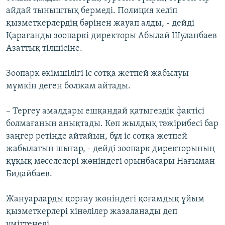
айдай тыныштық бермеді. Полиция келіп
қызметкерлердің бәрінен жауап алды, - дейді
Қарағанды зоопаркі директоры Абылай Шуланбаев
Азаттық тілшісіне.
Зоопарк әкімшілігі іс сотқа жетпей жабылуы
мүмкін деген болжам айтады.
– Тергеу амалдары ешқандай қатыгездік фактісі
болмағанын анықтады. Көп жылдық тәжірибесі бар
заңгер ретінде айтайын, бұл іс сотқа жетпей
жабылатын шығар, - дейді зоопарк директорының
құқық мәселелері жөніндегі орынбасары Нағыман
Бидайбаев.
Жануарларды қорғау жөніндегі қоғамдық ұйым
қызметкерлері кінәлілер жазаланады деп
үміттенеді.