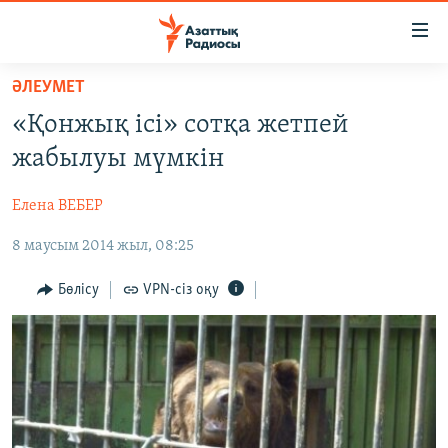
Accessibility
links
Skip
ӘЛЕУМЕТ
to
ЖАҢАЛЫҚТАР
«Қонжық ісі» сотқа жетпей
main
САЯСАТ
content
жабылуы мүмкін
AZATTYQTV
Skip
to
Елена ВЕБЕР
ҚАҢТАР ОҚИҒАСЫ
main
8 маусым 2014 жыл, 08:25
АДАМ ҚҰҚЫҚТАРЫ
Navigation
Skip
ӘЛЕУМЕТ
Бөлісу
VPN-сіз оқу
to
ӘЛЕМ
Search
АРНАЙЫ ЖОБАЛАР
Русский