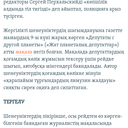
редакторы Сергей Перхальскийді «көпшілік
алдында тіл тигізді» деп айыптап, полицияға арыз
түсірген.
Жергілікті шенеуніктердің шағымдануына газетте
мамырдың 9-ы күні жарық көрген «Депутаты с
другой планеты» («Жат планеталық депутаттар»)
атты
мақала
негіз болған. Мақалада депутаттардың
қоғамдық көлік жұмысын тексеру үшін рейдке
шығып, автобусқа мінгендері баяндалады. Автор
шенеуніктердің қоғамдық көлікке мінуін
«қарапайым тұрғындардың лимузин жалдауы»
сияқты сирек оқиға деп сипаттаған.
ТЕРГЕЛУ
Шенеуніктердің пікірінше, осы рейдтен өз көрген-
білгенін баяндаған журналистің мақаласында