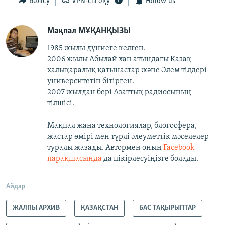
Бөлісу
VPN-сіз оқу
Follow us
Мақпал МҰҚАНҚЫЗЫ
1985 жылы дүниеге келген.
2006 жылы Абылай хан атындағы Қазақ
халықаралық қатынастар және Әлем тілдері
университетін бітірген.
2007 жылдан бері Азаттық радиосының
тілшісі.
Мақпал жаңа технологиялар, блогосфера,
жастар өмірі мен түрлі әлеуметтік мәселелер
туралы жазады. Автормен оның
Facebook
парақшасында
да пікірлесуіңізге болады.
Айдар
ЖАЛПЫ АРХИВ
ҚАЗАҚСТАН
БАС ТАҚЫРЫПТАР