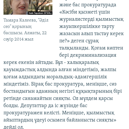
және бас прокуратурада
«Кәсіби қызметі үшін
журналистерді қылмыстық
Тамара Калеева, "Әділ
жауапкершілікке тарту
сөз" қорының
басшысы. Алматы, 22
жазасын алып тастау керек
сәуір 2014 жыл
пе?» деген сұрақ
талқыланды. Қоғам көптен
бері декриминализация
керек екенін айтады. Бұл - халықаралық
қауымдастық алдында алған міндетіміз, жалпы
қоғам алдындағы моральдық-адамгершілік
міндетіміз. Бірақ бас прокуратура, меніңше, сөз
бостандығын адамның негізгі құқықтарының бірі
ретінде санамайтын сияқты. Ол мүлдем қарсы
болды. Депутаттар да іс жүзінде бас
прокуратурамен келісті. Меніңше, қылмыстық
айыптардың үдеуі осымен байланысты сияқты»
дейді ол.