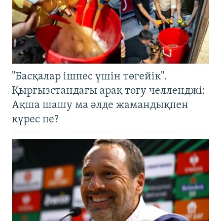
"Басқалар ішпес үшін төгейік".
Қырғызстандағы арақ төгу челленджі:
Ақша шашу ма әлде жамандықпен
күрес пе?