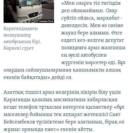
«Мен оларға тіл тигіздім
деп ойламаймын. Олар
сүйтіп ойласа, мархабат -
дәлелдесін. Мен өз сөзіме
Қарағандыдағы
жауап бере аламын. Өзге
жолаушылар
елдегі кез-келген депутат
автобусының бірі.
полицияға арыз жазғанша
Көрнекі сурет
ең әуелі автобуспен
жүргенін көрсетер еді. Бұл
олардың сайлаушыларынан қаншалықты алшақ
екенін байқатады» дейді ол.
Азаттық тілшісі арыз иелерінің пікірін білу үшін
Қарағанды қалалық мәслихатына хабарласқан
кезде телефон тұтқасын көтерген қызметкер «бұл
мәселелер бойынша тек аппарат жетекшісі Саят
Бейсембеков түсініктеме бере алатынын, бірақ ол
жұмыс орнында емес» екенін айтты.