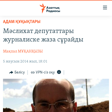
Accessibility
links
Skip
АДАМ ҚҰҚЫҚТАРЫ
to
ЖАҢАЛЫҚТАР
Мәслихат депутаттары
main
САЯСАТ
content
журналиске жаза сұрайды
AZATTYQTV
Skip
to
Мақпал МҰҚАНҚЫЗЫ
ҚАҢТАР ОҚИҒАСЫ
main
5 маусым 2014 жыл, 18:01
АДАМ ҚҰҚЫҚТАРЫ
Navigation
Skip
ӘЛЕУМЕТ
Бөлісу
VPN-сіз оқу
to
ӘЛЕМ
Search
АРНАЙЫ ЖОБАЛАР
Русский