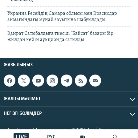
Украина Ресейдің Самара облысы мен Краснодар
аймағындағы мұнай зауытына шабуылдады
Қайрат Сатыбалдыға тиесілі "Байсат" базары бір
жылдан кейін аукционда сатылды
ЖАЗЫЛЫҢЫЗ
ЖАЛПЫ МӘЛІМЕТ
НЕГІЗГІ БӨЛІМДЕР
Азат Еуропа / Азаттық радиосы © 2026, Inc. | Барлық
құқықтары қорғалған
LIVE
РУС