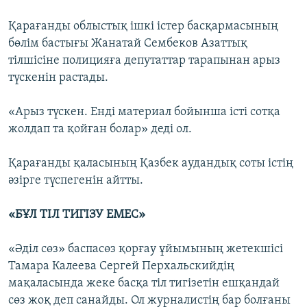
Қарағанды облыстық ішкі істер басқармасының
бөлім бастығы Жанатай Сембеков Азаттық
тілшісіне полицияға депутаттар тарапынан арыз
түскенін растады.
«Арыз түскен. Енді материал бойынша істі сотқа
жолдап та қойған болар» деді ол.
Қарағанды қаласының Қазбек аудандық соты істің
әзірге түспегенін айтты.
«БҰЛ ТІЛ ТИГІЗУ ЕМЕС»
«Әділ сөз» баспасөз қорғау ұйымының жетекшісі
Тамара Калеева Сергей Перхальскийдің
мақаласында жеке басқа тіл тигізетін ешқандай
сөз жоқ деп санайды. Ол журналистің бар болғаны