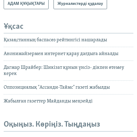
АДАМ ҚҰҚЫҚТАРЫ
Журналистерді қудалау
Ұқсас
Қазақстанның баспасөз рейтингісі нашарлады
Анонимайзермен интернет қарау дағдыға айналды
Дагмар Шрайбер: Шикізат құнын үнсіз- дікпен өтемеу
керек
Оппозициялық "Ассанди-Таймс" газеті жабылды
Жабылған газеттер Майданды меңзейді
Оқыңыз. Көріңіз. Тыңдаңыз