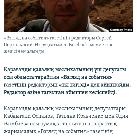
ЖАЗЫЛЫҢЫЗ
Басқа тілдерде
«Взгляд на события» газетінің редакторы Сергей
Перхальский. Өз рұқсатымен Facebook әлеуметтік
желісінен алынды.
Қарағанды қалалық мәслихатының үш депутаты
осы облыста тарайтын «Взгляд на события»
газетінің редакторын «тіл тигізді» деп айыптайды.
Редактор өзіне тағылған айыппен келіспейді.
Қарағанды қалалық мәслихатының депутаттары
Қабдығали Оспанов, Татьяна Кравченко мен Әдия
Әлімбаева осы аумақта тарайтын ақпараттық-
жарнамалық «Взгляд на события» газетінің