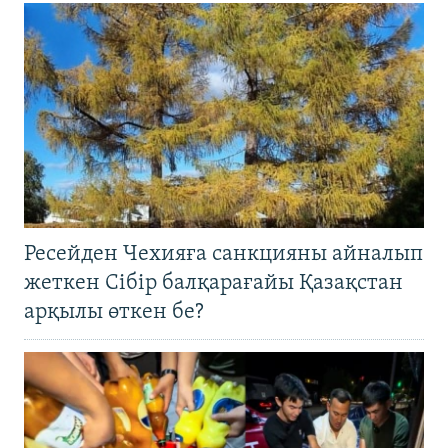
Ресейден Чехияға санкцияны айналып
жеткен Сібір балқарағайы Қазақстан
арқылы өткен бе?