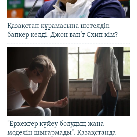
Қазақстан құрамасына шетелдік
бапкер келді. Джон ван’т Схип кім?
"Еркектер күйеу болудың жаңа
моделін шығармады". Қазақстанда