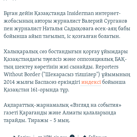
Бұған дейін Қазақстанда Insiderman интернет-
жобасының авторы журналист Валерий Сурганов
пен журналист Наталья Садықоваға өсек-аяң бабы
бойынша айып тағылып, іс қозғалған болатын.
Халықаралық сөз бостандығын қорғау ұйымдары
Қазақстандағы тәуелсіз және оппозициялық БАҚ-
тың шектеу көретінін жиі сынайды. Reporters
Without Border ("Шекарасыз тілшілер") ұйымының
2014 жылғы Баспасөз еркіндігі
индексі
бойынша
Қазақстан 161-орында тұр.
Ақпараттық-жарнамалық «Взгляд на события»
газеті Қарағанды және Алматы қалаларында
тарайды. Тиражы – 5 мың.