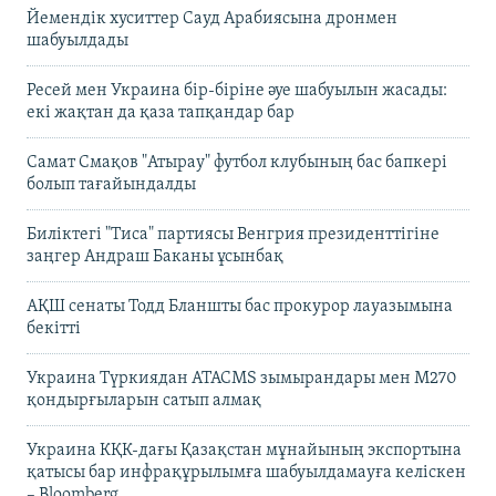
Йемендік хуситтер Сауд Арабиясына дронмен
шабуылдады
Ресей мен Украина бір-біріне әуе шабуылын жасады:
екі жақтан да қаза тапқандар бар
Самат Смақов "Атырау" футбол клубының бас бапкері
болып тағайындалды
Биліктегі "Тиса" партиясы Венгрия президенттігіне
заңгер Андраш Баканы ұсынбақ
АҚШ сенаты Тодд Бланшты бас прокурор лауазымына
бекітті
Украина Түркиядан ATACMS зымырандары мен M270
қондырғыларын сатып алмақ
Украина КҚК-дағы Қазақстан мұнайының экспортына
қатысы бар инфрақұрылымға шабуылдамауға келіскен
– Bloomberg