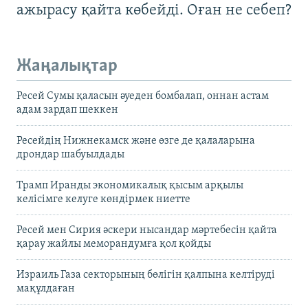
ажырасу қайта көбейді. Оған не себеп?
Жаңалықтар
Ресей Сумы қаласын әуеден бомбалап, оннан астам
адам зардап шеккен
Ресейдің Нижнекамск және өзге де қалаларына
дрондар шабуылдады
Трамп Иранды экономикалық қысым арқылы
келісімге келуге көндірмек ниетте
Ресей мен Сирия әскери нысандар мәртебесін қайта
қарау жайлы меморандумға қол қойды
Израиль Газа секторының бөлігін қалпына келтіруді
мақұлдаған