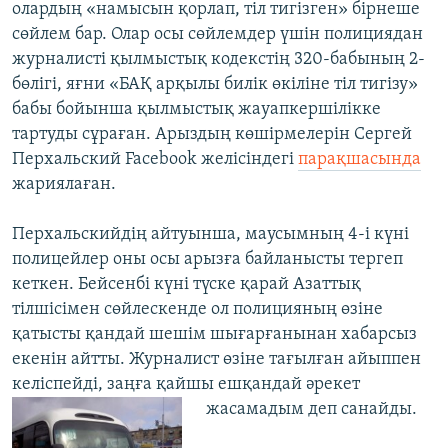
олардың «намысын қорлап, тіл тигізген» бірнеше
сөйлем бар. Олар осы сөйлемдер үшін полициядан
журналисті қылмыстық кодекстің 320-бабының 2-
бөлігі, яғни «БАҚ арқылы билік өкіліне тіл тигізу»
бабы бойынша қылмыстық жауапкершілікке
тартуды сұраған. Арыздың көшірмелерін Сергей
Перхальский Facebook желісіндегі
парақшасында
жариялаған.
Перхальскийдің айтуынша, маусымның 4-і күні
полицейлер оны осы арызға байланысты тергеп
кеткен. Бейсенбі күні түске қарай Азаттық
тілшісімен сөйлескенде ол полицияның өзіне
қатысты қандай шешім шығарғанынан хабарсыз
екенін айтты. Журналист өзіне тағылған айыппен
келіспейді, заңға қайшы ешқандай әрекет
жасамадым деп санайды.