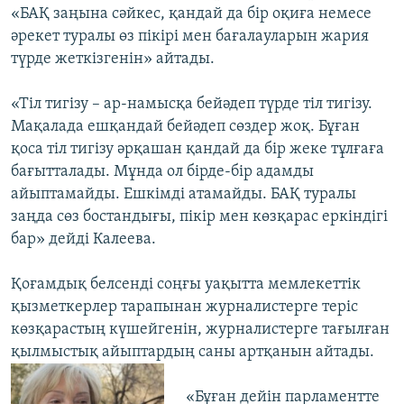
«БАҚ заңына сәйкес, қандай да бір оқиға немесе
әрекет туралы өз пікірі мен бағалауларын жария
түрде жеткізгенін» айтады.
«Тіл тигізу – ар-намысқа бейәдеп түрде тіл тигізу.
Мақалада ешқандай бейәдеп сөздер жоқ. Бұған
қоса тіл тигізу әрқашан қандай да бір жеке тұлғаға
бағытталады. Мұнда ол бірде-бір адамды
айыптамайды. Ешкімді атамайды. БАҚ туралы
заңда сөз бостандығы, пікір мен көзқарас еркіндігі
бар» дейді Калеева.
Қоғамдық белсенді соңғы уақытта мемлекеттік
қызметкерлер тарапынан журналистерге теріс
көзқарастың күшейгенін, журналистерге тағылған
қылмыстық айыптардың саны артқанын айтады.
«Бұған дейін парламентте