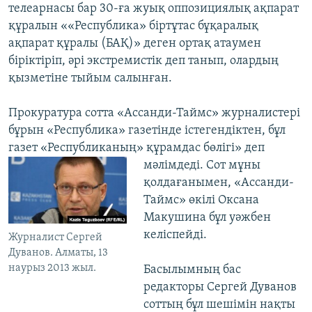
телеарнасы бар 30-ға жуық оппозициялық ақпарат
құралын ««Республика» біртұтас бұқаралық
ақпарат құралы (БАҚ)» деген ортақ атаумен
біріктіріп, әрі экстремистік деп танып, олардың
қызметіне тыйым салынған.
Прокуратура сотта «Ассанди-Таймс» журналистері
бұрын «Республика» газетінде істегендіктен, бұл
газет «Республиканың» құрамдас бөлігі» деп
мәлімдеді. Сот мұны
қолдағанымен, «Ассанди-
Таймс» өкілі Оксана
Макушина бұл уәжбен
келіспейді.
Журналист Сергей
Дуванов. Алматы, 13
наурыз 2013 жыл.
Басылымның бас
редакторы Сергей Дуванов
соттың бұл шешімін нақты