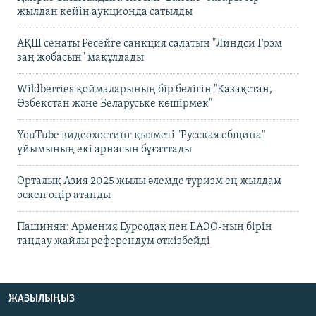
жылдан кейін аукционда сатылды
АҚШ сенаты Ресейге санкция салатын "Линдси Грэм
заң жобасын" мақұлдады
Wildberries қоймаларының бір бөлігін "Қазақстан,
Өзбекстан және Беларуське көшірмек"
YouTube видеохостинг қызметі "Русская община"
ұйымының екі арнасын бұғаттады
Орталық Азия 2025 жылы әлемде туризм ең жылдам
өскен өңір атанды
Пашинян: Армения Еуроодақ пен ЕАЭО-ның бірін
таңдау жайлы референдум өткізбейді
ЖАЗЫЛЫҢЫЗ