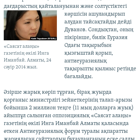
дағдарыстың қайталануынан және солтүстіктегі
көршісін
ашуландырып
алудан тайсақтайды дейді
Дуванов. Сондықтан, оның
пікірінше, билік Еуразия
Одағы тақырыбын
«Саясат алаңы»
қызғыштай қорып,
газетінің өкілі Инга
Иманбай. Алматы, 24
антиеуразиялық
сәуір 2014 жыл.
тақырыпты қылмыс ретінде
бағалайды.
Әзірше жарық көріп тұрған, бірақ жуырда
қорғаныс министрлігі зейнеткерінің талап-арызы
бойынша 2 миллион теңге (11 мың долларға жуық)
айыппұл салынған оппозициялық «Саясат алаңы»
газетінің өкілі Инга Иманбай Алматы қаласында
өткен Антиеуразиялық форум туралы ақпаратты
жариялаған сайттардың бұғауланғанын еске салды.