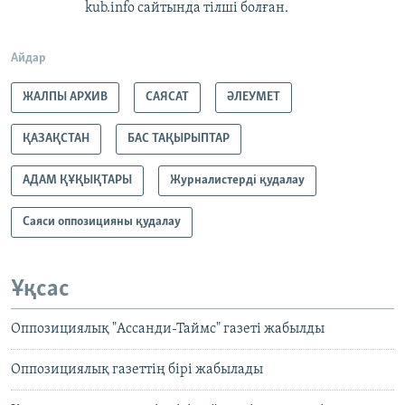
kub.info сайтында тілші болған.
Айдар
ЖАЛПЫ АРХИВ
САЯСАТ
ӘЛЕУМЕТ
ҚАЗАҚСТАН
БАС ТАҚЫРЫПТАР
АДАМ ҚҰҚЫҚТАРЫ
Журналистерді қудалау
Саяси оппозицияны қудалау
Ұқсас
Оппозициялық "Ассанди-Таймс" газеті жабылды
Оппозициялық газеттің бірі жабылады