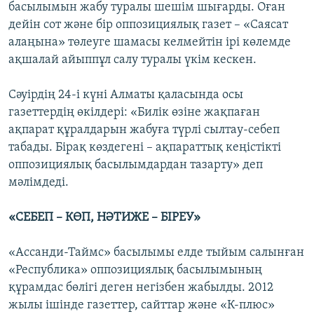
басылымын жабу туралы шешім шығарды. Оған
дейін сот және бір оппозициялық газет – «Саясат
алаңына» төлеуге шамасы келмейтін ірі көлемде
ақшалай айыппұл салу туралы үкім кескен.
Сәуірдің 24-і күні Алматы қаласында осы
газеттердің өкілдері: «Билік өзіне жақпаған
ақпарат құралдарын жабуға түрлі сылтау-себеп
табады. Бірақ көздегені – ақпараттық кеңістікті
оппозициялық басылымдардан тазарту» деп
мәлімдеді.
«СЕБЕП – КӨП, НӘТИЖЕ – БІРЕУ»
«Ассанди-Таймс» басылымы елде тыйым салынған
«Республика» оппозициялық басылымының
құрамдас бөлігі деген негізбен жабылды. 2012
жылы ішінде газеттер, сайттар және «К-плюс»