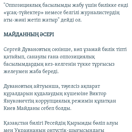
"Оппозициялық басылымды жабу үшін билікке енді
«ұсақ-түйектер» немесе белгілі журналистердің
аты-жөні жетіп жатыр" дейді ол.
МАЙДАННЫҢ ӘСЕРІ
Сергей Дувановтың сөзінше, көп ұзамай билік тіпті
қатайып, санаулы ғана оппозициялық
басылымдардың кез-келгенін түкке тұрғысыз
желеумен жаба береді.
Дувановтың айтуынша, тәуелсіз ақпарат
құралдарын қудалаудың күшеюіне Виктор
Януковичтің коррупциялық режимін құлатқан
Киев Майданы себеп болды.
Қазақстан билігі Ресейдің Қырымды бөліп алуы
мен Украинаның оңтүстік-шығысындағы