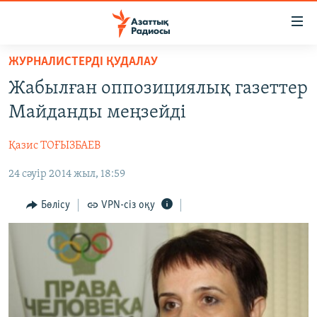
Accessibility
links
Skip
ЖУРНАЛИСТЕРДІ ҚУДАЛАУ
to
ЖАҢАЛЫҚТАР
Жабылған оппозициялық газеттер
main
САЯСАТ
content
Майданды меңзейді
AZATTYQTV
Skip
to
Қазис ТОҒЫЗБАЕВ
ҚАҢТАР ОҚИҒАСЫ
main
24 сәуір 2014 жыл, 18:59
АДАМ ҚҰҚЫҚТАРЫ
Navigation
Skip
ӘЛЕУМЕТ
Бөлісу
VPN-сіз оқу
to
ӘЛЕМ
Search
АРНАЙЫ ЖОБАЛАР
Русский