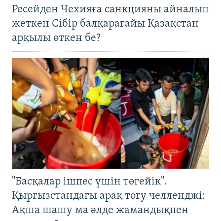
Ресейден Чехияға санкцияны айналып
жеткен Сібір балқарағайы Қазақстан
арқылы өткен бе?
"Басқалар ішпес үшін төгейік".
Қырғызстандағы арақ төгу челленджі:
Ақша шашу ма әлде жамандықпен