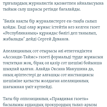
тұлғалардың журналистік қызметпен айналысуына
тыйым салу шарасы ретінде бағалайды.
"Билік нақты бір журналистерге ен-таңба салып
қойды. Енді олар жұмыс істейтін кез келген газет
«Республиканың» құрамдас бөлігі деп танылып,
жабылады" дейді Сергей Дуванов.
Апелляциялық сот отырысы әлі өтпегендіктен
«Ассанди-Таймс» газеті формальді түрде жұмысын
тоқтатқан жоқ, бірақ ол қазір сот шешімі бойынша
шықпай қалған. Алайда Оксана Макушина да,
оның әріптестері де алғашқы сот инстанциясы
шешіміне қатысты жолдаған апелляциялық
шағымнан үміт күтпейді.
Тағы бір оппозициялық «Правдивая газета»
басылымы аудандық прокурордың талап-арызы