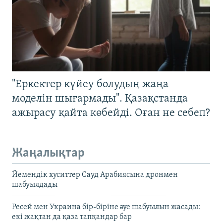
"Еркектер күйеу болудың жаңа
моделін шығармады". Қазақстанда
ажырасу қайта көбейді. Оған не себеп?
Жаңалықтар
Йемендік хуситтер Сауд Арабиясына дронмен
шабуылдады
Ресей мен Украина бір-біріне әуе шабуылын жасады:
екі жақтан да қаза тапқандар бар