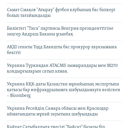
Самат Смақов "Атырау" футбол клубының бас бапкері
болып тағайындалды
Биліктегі "Тиса" партиясы Венгрия президенттігіне
заңгер Андраш Баканы ұсынбақ
АҚШ сенаты Тодд Бланшты бас прокурор лауазымына
бекітті
Украина Түркиядан ATACMS зымырандары мен M270
қондырғыларын сатып алмақ
Украина КҚК-дағы Қазақстан мұнайының экспортына
қатысы бар инфрақұрылымға шабуылдамауға келіскен
– Bloomberg
Украина Ресейдің Самара облысы мен Краснодар
аймағындағы мұнай зауытына шабуылдады
Қайрат Сатыбалдыға тиесілі "Байсат" базары бір