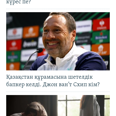
күрес пе?
Қазақстан құрамасына шетелдік
бапкер келді. Джон ван’т Схип кім?