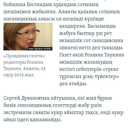
бойынша Бостандық аудандық сотының
шешімімен жабылған. Алматы қалалық сотының
апелляциялық алқасы ол шешімді күшінде
қалдырған.
Басылымды
жабуға былтыр үш рет
әкімшілік сот санкциясына
іліккені негіз деп танылды.
Газет өкілі Розлана Таукина
«Правдивая газета»
әкімшілік жазалаудың
редакторы Розлана
Таукина. Алматы, 24
негізгі себептерін «түкке
сәуір 2014 жыл.
тұрғысыз ұсақ-түйектер»
деп атайды.
Сергей Дувановтың айтуынша, екі жыл бұрын
билік оппозициялық гезеттерді жабу үшін
экстремизм сияқты ауыр айыптар тақса, енді ауыр
айып іздеп қиналмайды.