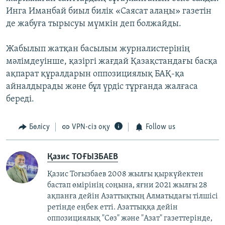
Инга Иманбай биыл билік «Саясат алаңы» газетін
де жабуға тырысуы мүмкін деп болжайды.
Жабылып жатқан басылым журналистерінің
мәлімдеуінше, қазіргі жағдай Қазақстандағы басқа
ақпарат құралдарын оппозициялық БАҚ-қа
айналдырады және бұл үрдіс тұрғанда жалғаса
береді.
Бөлісу
VPN-сіз оқу
Follow us
Қазис ТОҒЫЗБАЕВ
Қазис Тоғызбаев 2008 жылғы қыркүйектен
бастап өмірінің соңына, яғни 2021 жылғы 28
ақпанға дейін Азаттықтың Алматыдағы тілшісі
ретінде еңбек етті. Азаттыққа дейін
оппозициялық "Сөз" және "Азат" газеттерінде,