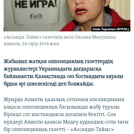
ЖАЗЫЛЫҢЫЗ
Басқа тілдерде
«Ассанди-Таймс» газетінің өкілі Оксана Макушина.
Алматы, 24 сәуір 2014 жыл.
Жабылып жатқан оппозициялық газеттердің
журналистері Украинадағы дағдарысқа
байланысты Қазақстанда сөз бостандығы ахуалы
бұдан әрі шиеленіседі деп болжайды.
Жуырда Алматы қалалық сотының апелляциялық
алқасы оппозициялық басылымды жабу туралы
бірінші сот инстанциясы шешімін бекітті. Сол
күндері Алматы қаласы Медеу аудандық соты тағы
бір оппозициялық газетті – «Ассанди-Таймс»