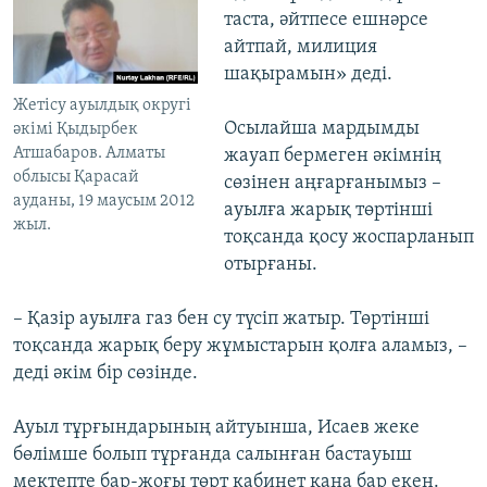
таста, әйтпесе ешнәрсе
айтпай, милиция
шақырамын» деді.
Жетісу ауылдық округі
Осылайша мардымды
әкімі Қыдырбек
Атшабаров. Алматы
жауап бермеген әкімнің
облысы Қарасай
сөзінен аңғарғанымыз –
ауданы, 19 маусым 2012
ауылға жарық төртінші
жыл.
тоқсанда қосу жоспарланып
отырғаны.
– Қазір ауылға газ бен су түсіп жатыр. Төртінші
тоқсанда жарық беру жұмыстарын қолға аламыз, –
деді әкім бір сөзінде.
Ауыл тұрғындарының айтуынша, Исаев жеке
бөлімше болып тұрғанда салынған бастауыш
мектепте бар-жоғы төрт кабинет қана бар екен.