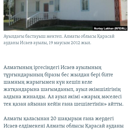
ЖАЗЫЛЫҢЫЗ
Басқа тілдерде
Ауылдағы бастауыш мектеп. Алматы облысы Қарасай
ауданы Исаев ауылы, 19 маусым 2012 жыл.
Алматының іргесіндегі Исаев ауылының
тұрғындарының біразы бес жылдан бері білте
шамның жарығымен күн кешіп келе
жатқандарына шағымданып, ауыл әкімшілігінің
алдына жиналды. Ал ауыл әкімі «жарық мәселесі
тек қазан айынан кейін ғана шешілетінін» айтты.
Алматы қаласынан 20 шақырым ғана жердегі
Исаев елдімекені Алматы облысы Қарасай ауданы