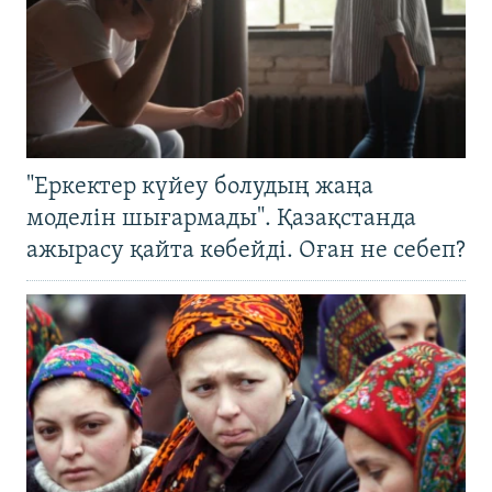
"Еркектер күйеу болудың жаңа
моделін шығармады". Қазақстанда
ажырасу қайта көбейді. Оған не себеп?