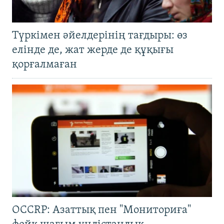
Түркімен әйелдерінің тағдыры: өз
елінде де, жат жерде де құқығы
қорғалмаған
OCCRP: Азаттық пен "Мониториға"