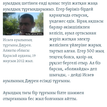
ауылдың шетінен енді қоныс теуіп жатқан жаңа
ауылдың тұрғындарымыз. Егер бәріміз бірдей
қараңғыда отырсақ,
үндемес едік. Бірақ ақшасы
барлар әкімшілікпен
келісіп, ауыл ортасынан
жүріп жатқан электр
Исаев ауылының
желісінен үйлеріне жарық
тұрғыны Дәурен.
Алматы облысы
тартып алған. Егер 500 мың
Қарасай ауданы, 19
теңгең болса, қазір-ақ
маусым 2012 жыл.
рұқсат бергелі отыр. Ал біз
барсақ, «болмайды» деп
шығады, – дейді Исаев
ауылының Дәурен есімді тұрғыны.
Ауылдың тағы бір тұрғыны білте шаммен
отырғанына бес жыл болғанын айтты.