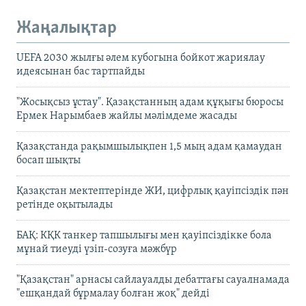
Жаңалықтар
UEFA 2030 жылғы әлем кубогына бойкот жариялау
идеясынан бас тартпайды
"Жосықсыз ұстау". Қазақстанның адам құқығы бюросы
Ермек Нарымбаев жайлы мәлімдеме жасады
Қазақстанда рақымшылықпен 1,5 мың адам қамаудан
босап шықты
Қазақстан мектептерінде ЖИ, цифрлық қауіпсіздік пән
ретінде оқытылады
БАҚ: КҚК танкер тапшылығы мен қауіпсіздікке бола
мұнай тиеуді үзіп-созуға мәжбүр
"Қазақстан" арнасы сайлауалды дебаттағы сауалнамада
"ешқандай бұрмалау болған жоқ" дейді