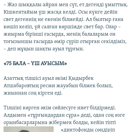
– Жаз шыққалы айран мен сүт, ет дегенді ұмыттық.
Кішкентайым үш жасқа келді. Осы күнге дейін
свет дегеннің не екенін білмейді. Ал былтыр ғана
көшіп келіп, үй салған көршімде свет бар. Олар –
жиырма бірінші ғасырда, менің балаларым он
тоғызыншы ғасырда өмір сүріп отырған секілдіміз,
– деп мұңын шақты ауыл тұрғын.
«75 БАЛА – ҮШ АУЫСЫМ»
Азаттық тілшісі ауыл әкімі Қыдырбек
Атшабаровтың ресми жауабын білмек болып,
жиыннан соң кірген еді.
Тілшіні көрген әкім сөйлесуге ниет білдірмеді.
Алдымен «тұрғындардан сұра» деді, одан соң өзге
орынбасарларына жібермек болды, кейін тіпті
«диктофонды сөндіріп