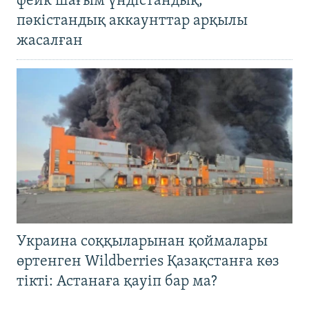
фейк шағым үндістандық,
пәкістандық аккаунттар арқылы
жасалған
Украина соққыларынан қоймалары
өртенген Wildberries Қазақстанға көз
тікті: Астанаға қауіп бар ма?