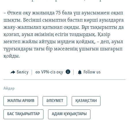
– Өткен оқу жылында 75 бала үш ауысыммен оқып
шықты. Бесінші сыныптан бастап көрші ауылдарға
жаяу-жалпылап қатынап оқиды. Бұл тақырыпты да
қозғап, ауыл әкімінің есігін тоздырдық. Қазір
мектеп жайлы айтуды мүлдем қойдық, – деп, ауыл
тұрғындары тағы бір мәселенің ұшығын шығарып
қойды.
Бөлісу
VPN-сіз оқу
Follow us
Айдар
ЖАЛПЫ АРХИВ
ӘЛЕУМЕТ
ҚАЗАҚСТАН
БАС ТАҚЫРЫПТАР
АДАМ ҚҰҚЫҚТАРЫ