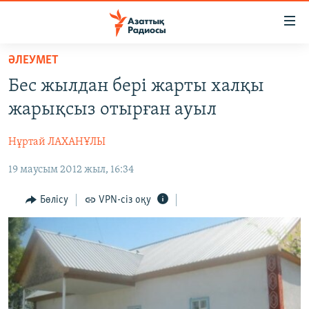
Accessibility
links
Skip
ӘЛЕУМЕТ
to
ЖАҢАЛЫҚТАР
Бес жылдан бері жарты халқы
main
САЯСАТ
content
жарықсыз отырған ауыл
AZATTYQTV
Skip
to
Нұртай ЛАХАНҰЛЫ
ҚАҢТАР ОҚИҒАСЫ
main
19 маусым 2012 жыл, 16:34
АДАМ ҚҰҚЫҚТАРЫ
Navigation
Skip
ӘЛЕУМЕТ
Бөлісу
VPN-сіз оқу
to
ӘЛЕМ
Search
АРНАЙЫ ЖОБАЛАР
Русский