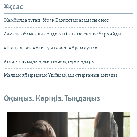
Ұқсас
Жамбылда туған, бірақ Қазақстан азаматы емес
Алматы облысында ондаған бала мектепке бармайды
«Шаң ауыл», «Бай ауыл» мен «Арам ауыл»
Атаусыз ауылдың есепте жоқ тұрғындары
Малдан айырылған Үшбұлақ аш отырғанын айтады
Оқыңыз. Көріңіз. Тыңдаңыз