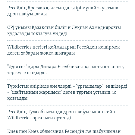
Ресейдің Ярослав қаласындағы ірі мұнай зауытына
дрон шабуылдады
CPJ ұйымы Қазақстан билігін Лұқпан Ахмедияровты
қудалауды тоқтатуға үндеді
Wildberries негізгі қоймаларын Ресейден көшірмек
деген хабарды жоққа шығарды
"Әділ сөз" қоры Динара Егеубаеваға қатысты істі ашық
тергеуге шақырды
Түркістан өңірінде әйелдерді – "ұрғашылар", әншілерді
– "шайтанның жаршысы" деген тұрғын ұсталып, іс
қозғалды
Ресейдің Тула облысында дрон шабуылынан кейін
Wildberries орталығы өртенді
Киев пен Киев облысында Ресейдің әуе шабуылынан