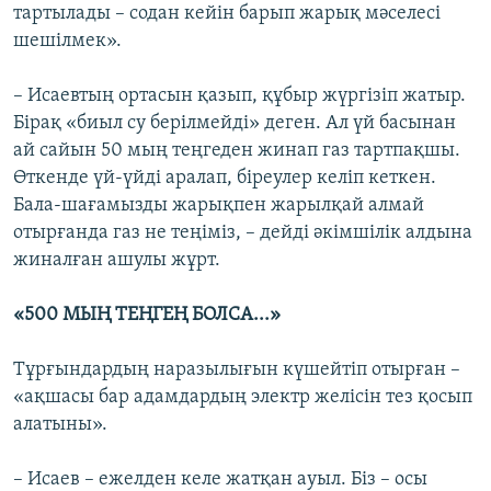
тартылады – содан кейін барып жарық мәселесі
шешілмек».
– Исаевтың ортасын қазып, құбыр жүргізіп жатыр.
Бірақ «биыл су берілмейді» деген. Ал үй басынан
ай сайын 50 мың теңгеден жинап газ тартпақшы.
Өткенде үй-үйді аралап, біреулер келіп кеткен.
Бала-шағамызды жарықпен жарылқай алмай
отырғанда газ не теңіміз, – дейді әкімшілік алдына
жиналған ашулы жұрт.
«500 МЫҢ ТЕҢГЕҢ БОЛСА...»
Тұрғындардың наразылығын күшейтіп отырған –
«ақшасы бар адамдардың электр желісін тез қосып
алатыны».
– Исаев – ежелден келе жатқан ауыл. Біз – осы