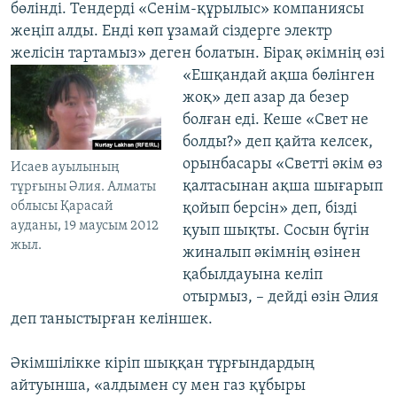
бөлінді. Тендерді «Сенім-құрылыс» компаниясы
жеңіп алды. Енді көп ұзамай сіздерге электр
желісін тартамыз» деген болатын. Бірақ әкімнің өзі
«Ешқандай ақша бөлінген
жоқ» деп азар да безер
болған еді. Кеше «Свет не
болды?» деп қайта келсек,
орынбасары «Светті әкім өз
Исаев ауылының
қалтасынан ақша шығарып
тұрғыны Әлия. Алматы
облысы Қарасай
қойып берсін» деп, бізді
ауданы, 19 маусым 2012
қуып шықты. Сосын бүгін
жыл.
жиналып әкімнің өзінен
қабылдауына келіп
отырмыз, – дейді өзін Әлия
деп таныстырған келіншек.
Әкімшілікке кіріп шыққан тұрғындардың
айтуынша, «алдымен су мен газ құбыры