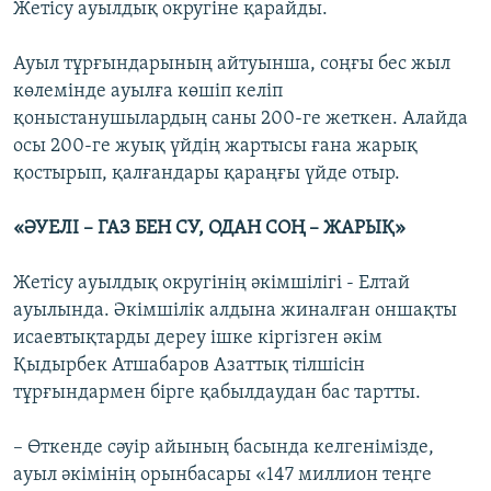
Жетісу ауылдық округіне қарайды.
Ауыл тұрғындарының айтуынша, соңғы бес жыл
көлемінде ауылға көшіп келіп
қоныстанушылардың саны 200-ге жеткен. Алайда
осы 200-ге жуық үйдің жартысы ғана жарық
қостырып, қалғандары қараңғы үйде отыр.
«ӘУЕЛІ – ГАЗ БЕН СУ, ОДАН СОҢ – ЖАРЫҚ»
Жетісу ауылдық округінің әкімшілігі - Елтай
ауылында. Әкімшілік алдына жиналған оншақты
исаевтықтарды дереу ішке кіргізген әкім
Қыдырбек Атшабаров Азаттық тілшісін
тұрғындармен бірге қабылдаудан бас тартты.
– Өткенде сәуір айының басында келгенімізде,
ауыл әкімінің орынбасары «147 миллион теңге