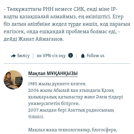
- Төлқұжаттағы РНН немесе СИК, енді міне IP-
кодты қазақшалай алмаймыз, ең өкініштісі. Егер
біз латын әліпбиіне жедел түрде көшіп, код парағын
енгізсек, онда ешқандай проблема болмас еді, -
дейді Жанат Аймағанов.
Бөлісу
VPN-сіз оқу
Follow us
Мақпал МҰҚАНҚЫЗЫ
1985 жылы дүниеге келген.
2006 жылы Абылай хан атындағы Қазақ
халықаралық қатынастар және Әлем тілдері
университетін бітірген.
2007 жылдан бері Азаттық радиосының
тілшісі.
Мақпал жаңа технологиялар, блогосфера,