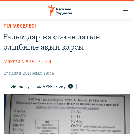
Accessibility
links
Skip
ТІЛ МӘСЕЛЕСІ
to
ЖАҢАЛЫҚТАР
Ғалымдар жақтаған латын
main
САЯСАТ
content
әліпбиіне ақын қарсы
AZATTYQTV
Skip
to
Мақпал МҰҚАНҚЫЗЫ
ҚАҢТАР ОҚИҒАСЫ
main
27 қазан 2011 жыл, 18:48
АДАМ ҚҰҚЫҚТАРЫ
Navigation
Skip
ӘЛЕУМЕТ
Бөлісу
VPN-сіз оқу
to
ӘЛЕМ
Search
АРНАЙЫ ЖОБАЛАР
Русский