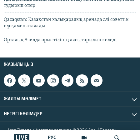
тудырып отыр
Qazaqstan: Қазақстан халықаралық аренада әлі советтік
нұсқамен аталады
Орталық Азияда орыс тілінің аясы тарылып келеді
ЖАЗЫЛЫҢЫЗ
ЖАЛПЫ МӘЛІМЕТ
НЕГІЗГІ БӨЛІМДЕР
Азат Еуропа / Азаттық радиосы © 2026, Inc. | Барлық
құқықтары қорғалған
LIVE
РУС