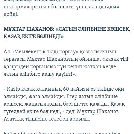
шығармаларының болашағы үшін алаңдайды»
дейді.
МҰХТАР ШАХАНОВ: «ЛАТЫН ӘЛІПБИІНЕ КӨШСЕК,
ҚАЗАҚ ЕКІГЕ БӨЛІНЕДІ»
Ал «Мемлекеттік тілді қорғау» қозғалысының
төрағасы Мұхтар Шахановтың ойынша, «қазақ тілі
қазіргідей қорғансыз күй кешіп жатқан кезде
латын әліпбиге көшу қауіпті».
- Қазір қазақ халқының 60 пайызы өз тілінде оқи
алмайды, жаза алмайды. Егер латын әліпбиіне
көшсек, жаңағылардың бәрі шетте қалады. Қазақ
түгелдей екіге бөлінеді, - деді Мұхтар Шаханов
Азаттық тілшісіне телефон арқылы.