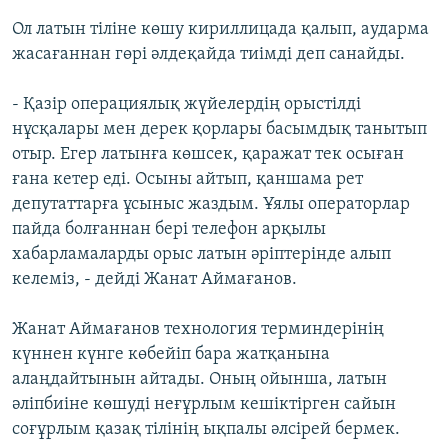
Ол латын тіліне көшу кириллицада қалып, аударма
жасағаннан гөрі әлдеқайда тиімді деп санайды.
- Қазір операциялық жүйелердің орыстілді
нұсқалары мен дерек қорлары басымдық танытып
отыр. Егер латынға көшсек, қаражат тек осыған
ғана кетер еді. Осыны айтып, қаншама рет
депутаттарға ұсыныс жаздым. Ұялы операторлар
пайда болғаннан бері телефон арқылы
хабарламаларды орыс латын әріптерінде алып
келеміз, - дейді Жанат Аймағанов.
Жанат Аймағанов технология терминдерінің
күннен күнге көбейіп бара жатқанына
алаңдайтынын айтады. Оның ойынша, латын
әліпбиіне көшуді неғұрлым кешіктірген сайын
соғұрлым қазақ тілінің ықпалы әлсірей бермек.