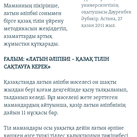
университетінің
Маманның пікірінше,
оқытушысы Дәуренбек
латын әліпбиі сонымен
Әубәкір. Астана, 27
бірге қазақ тілін үйрену
қазан 2011 жыл.
методикасын жеңілдетіп,
азаматтарды артық
жұмыстан құтқарады.
ҒАЛЫМ: «ЛАТЫН ӘЛІПБИІ – ҚАЗАҚ ТІЛІН
САҚТАУҒА КЕРЕК»
Қазақстанда латын әліпби мәселесі он шақты
жылдан бері қоғам деңгейінде қызу талқыланып,
талданып келеді. Бұл мәселені жете зерттеген
мамандардың айтуынша, қазір латын әліпбиінің
дайын 11 нұсқасы бар.
Тіл мамандары осы уақытқа дейін латын әрпіне
көшкен өзге түркі тілдес халықтардың тәжірибесі