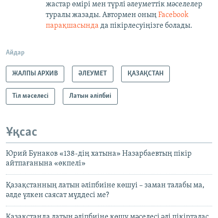
жастар өмірі мен түрлі әлеуметтік мәселелер
туралы жазады. Автормен оның
Facebook
парақшасында
да пікірлесуіңізге болады.
Айдар
ЖАЛПЫ АРХИВ
ӘЛЕУМЕТ
ҚАЗАҚСТАН
Тіл мәселесі
Латын әліпбиі
Ұқсас
Юрий Бунаков «138-дің хатына» Назарбаевтың пікір
айтпағанына «өкпелі»
Қазақстанның латын әліпбиіне көшуі – заман талабы ма,
әлде үлкен саясат мүддесі ме?
Қазақстанда латын әліпбиіне көшу мәселесі әлі пікірталас