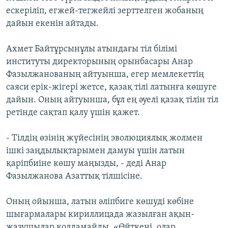
ескеріліп, егжей-тегжейлі зерттелген жобаның
дайын екенін айтады.
Ахмет Байтұрсынұлы атындағы тіл білімі
институты директорының орынбасары Анар
Фазылжанованың айтуынша, егер мемлекеттің
саяси ерік-жігері жетсе, қазақ тілі латынға көшуге
дайын. Оның айтуынша, бұл ең әуелі қазақ тілін тіл
ретінде сақтап қалу үшін қажет.
- Тілдің өзінің жүйесінің эволюциялық жолмен
ішкі заңдылықтарымен дамуы үшін латын
қаріпбиіне көшу маңызды, - деді Анар
Фазылжанова Азаттық тілшісіне.
Оның ойынша, латын әліпбиге көшуді көбіне
шығармалары кириллицада жазылған ақын-
жазушылар қолдамайды. «Өйткені, олар