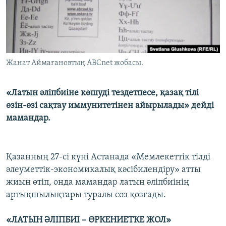
ЖАЗЫЛЫҢЫЗ
Басқа тілдерде
Жанат Аймағановтың ABCnet жобасы.
«Латын әліпбиіне көшуді тездетпесе, қазақ тілі
өзін-өзі сақтау иммунитетінен айырылады» дейді
мамандар.
Қазанның 27-сі күні Астанада «Мемлекеттік тілді
әлеуметтік-экономикалық кәсібилендіру» атты
жиын өтіп, онда мамандар латын әліпбиінің
артықшылықтары туралы сөз қозғады.
«ЛАТЫН ӘЛІПБИІ – ӨРКЕНИЕТКЕ ЖОЛ»