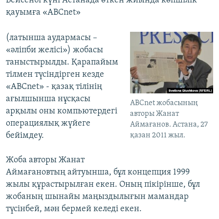
Бейсенбі күні Астанада өткен жиында көпшілік
қауымға «ABCnet»
(латынша аудармасы –
«әліпби желісі») жобасы
таныстырылды. Қарапайым
тілмен түсіндірген кезде
«ABCnet» - қазақ тілінің
ағылшынша нұсқасы
ABCnet жобасының
арқылы оны компьютердегі
авторы Жанат
операциялық жүйеге
Аймағанов. Астана, 27
бейімдеу.
қазан 2011 жыл.
Жоба авторы Жанат
Аймағановтың айтуынша, бұл концепция 1999
жылы құрастырылған екен. Оның пікірінше, бұл
жобаның шынайы маңыздылығын мамандар
түсінбей, мән бермей келеді екен.