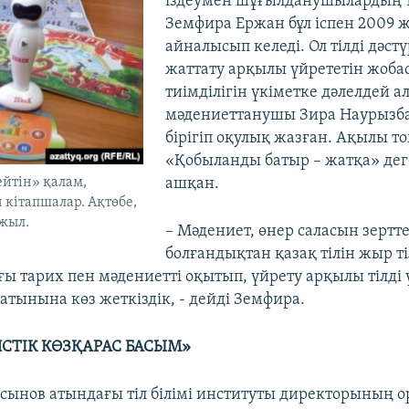
іздеумен шұғылданушылардың та
Земфира Ержан бұл іспен 2009 
айналысып келеді. Ол тілді дәст
жаттату арқылы үйрететін жоб
тиімділігін үкіметке дәлелдей а
мәдениеттанушы Зира Наурызб
бірігіп оқулық жазған. Ақылы то
«Қобыланды батыр – жатқа» де
йтін» қалам,
ашқан.
 кітапшалар. Ақтөбе,
 жыл.
– Мәдениет, өнер саласын зертт
болғандықтан қазақ тілін жыр т
ғы тарих пен мәдениетті оқытып, үйрету арқылы тілді 
атынына көз жеткіздік, - дейді Земфира.
СТІК КӨЗҚАРАС БАСЫМ»
сынов атындағы тіл білімі институты директорының 