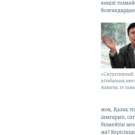
көңілі толмай
болғандардың 
«Ситуативный 
кітабының авто
Алматы, 16 там
жоқ. Қазақ ті
шығарып, сат
білмейтін ме
ма? Керісінше