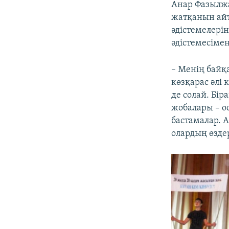
Анар Фазылжан
жатқанын айт
әдістемелерін
әдістемесіме
– Менің байқ
көзқарас әлі 
де солай. Бі
жобалары – о
бастамалар. А
олардың өздер