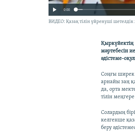
0:00
ВИДЕО: Қазақ тілін үйренуші шетелдік 
Қыркүйектің 2
мәртебесін ие
әдістеме-оқу
Соңғы ширек 
арнайы заң қ
да, орта мек
тілін меңгере
Солардың бір
келгенше қаза
беру әдістеме