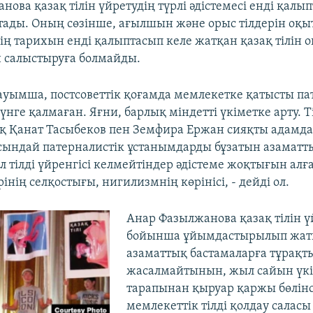
ова қазақ тілін үйретудің түрлі әдістемесі енді қалы
ады. Оның сөзінше, ағылшын және орыс тілдерін оқы
ің тарихын енді қалыптасып келе жатқан қазақ тілін 
н салыстыруға болмайды.
ауымша, постсоветтік қоғамда мемлекетке қатысты па
күнге қалмаған. Яғни, барлық міндетті үкіметке арту. Т
рақ Қанат Тасыбеков пен Земфира Ержан сияқты адамд
сындай патерналистік ұстанымдарды бұзатын азаматт
л тілді үйренгісі келмейтіндер әдістеме жоқтығын алға
інің селқостығы, нигилизмнің көрінісі, - дейді ол.
Анар Фазылжанова қазақ тілін ү
бойынша ұйымдастырылып жат
азаматтық бастамаларға тұрақт
жасалмайтынын, жыл сайын үк
тарапынан қыруар қаржы бөлінс
мемлекеттік тілді қолдау салас