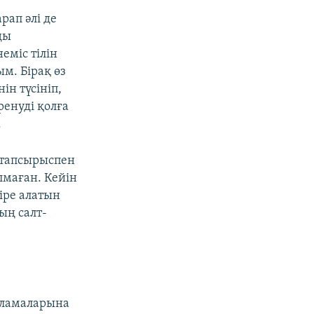
рап әлі де
ды
еміс тілін
м. Бірақ өз
ін түсініп,
енуді қолға
.
к тапсырыспен
лмаған. Кейін
іре алатын
ың салт-
рламаларына