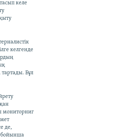
птасып келе
ту
оқыту
терналистік
ілге келгенде
ардың
ық
 тартады. Бұл
йрету
қан
ы мониторниг
імет
е де,
ы бойынша