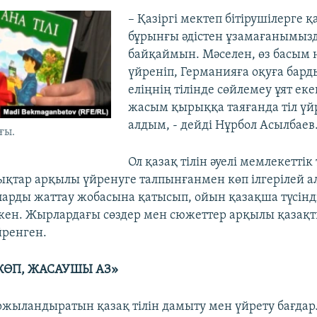
– Қазіргі мектеп бітірушілерге қа
бұрынғы әдістен ұзамағанымыз
байқаймын. Мәселен, өз басым н
үйреніп, Германияға оқуға барды
еліңнің тілінде сөйлемеу ұят екен
жасым қырыққа таяғанда тіл үйр
алдым, - дейді Нұрбол Асылбаев
ғы.
Ол қазақ тілін әуелі мемлекетті
қтар арқылы үйренуге талпынғанмен көп ілгерілей а
арды жаттау жобасына қатысып, ойын қазақша түсінд
кен. Жырлардағы сөздер мен сюжеттер арқылы қазақт
йренген.
ӨП, ЖАСАУШЫ АЗ»
жыландыратын қазақ тілін дамыту мен үйрету бағда