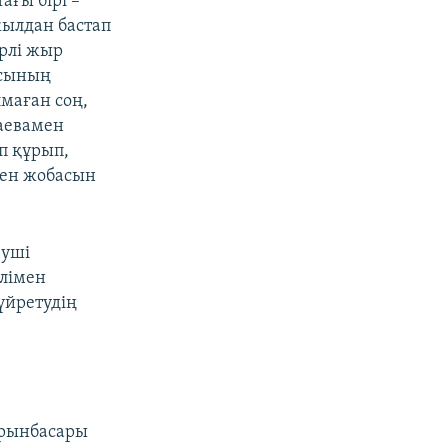
ғы бірі –
жылдан бастап
үрлі жыр
асының
лмаған соң,
аевамен
п құрып,
ген жобасын
еуші
ілімен
үйретудің
орынбасары