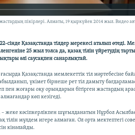
жастардың пікірлері. Алматы, 19 қыркүйек 2014 жыл. Видео ав
2-сінде Қазақстанда тілдер мерекесі аталып өтеді. Ме
ленгеніне 25 жыл толса да, қазақ тілін үйретудің тар
лықтары әлі саусақпен санарлықтай.
ғасырда Қазақстанда мемлекеттік тіл мәртебесіне ба
абылданып, үкімет бірнеше рет тіл дамыту бағдарлам
теп пен жоғары оқу орындарын бітірген жастардың ара
 алмағандар көп кезігеді.
і – жеке кәсіпкерлікпен шұғылданатын Нұрбол Асылба
қ тілін мүлдем игере алмаған. Ол орта мектептегі сове
сін кінәлайды.