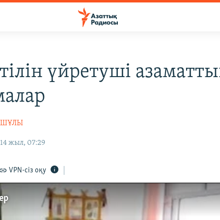
 тілін үйретуші азаматты
малар
АШҰЛЫ
14 жыл, 07:29
VPN-сіз оқу
ер