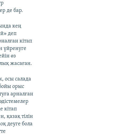
үр
р де бар.
ында кең
й» деп
рналған кітап
ін үйренуге
ейін өз
улық жасаған.
, осы салада
 бойы орыс
туға арналған
 әдістемелер
е кітап
, қазақ тілін
оқ деуге бола
тте