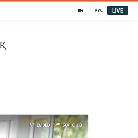
LIVE
РУС
қ
EMBED
БӨЛІСІҢІЗ