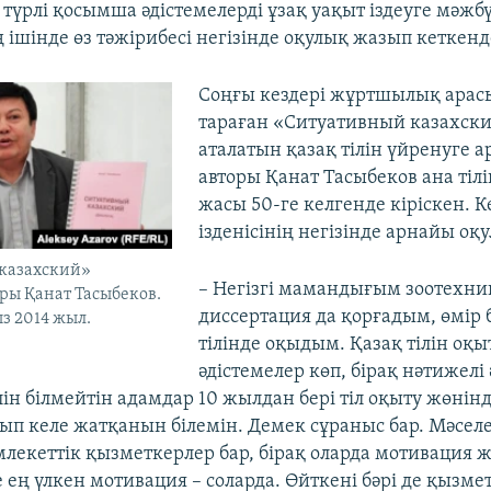
 түрлі қосымша әдістемелерді ұзақ уақыт іздеуге мәжб
ішінде өз тәжірибесі негізінде оқулық жазып кеткенде
Соңғы кездері жұртшылық арас
тараған «Ситуативный казахски
аталатын қазақ тілін үйренуге а
авторы Қанат Тасыбеков ана тіл
жасы 50-ге келгенде кіріскен. К
ізденісінің негізінде арнайы оқ
казахский»
– Негізгі мамандығым зоотехник
ры Қанат Тасыбеков.
диссертация да қорғадым, өмір
ыз 2014 жыл.
тілінде оқыдым. Қазақ тілін оқы
әдістемелер көп, бірақ нәтижелі
лін білмейтін адамдар 10 жылдан бері тіл оқыту жөнінд
ып келе жатқанын білемін. Демек сұраныс бар. Мәселен
млекеттік қызметкерлер бар, бірақ оларда мотивация ж
 ең үлкен мотивация – соларда. Өйткені бәрі де қызме