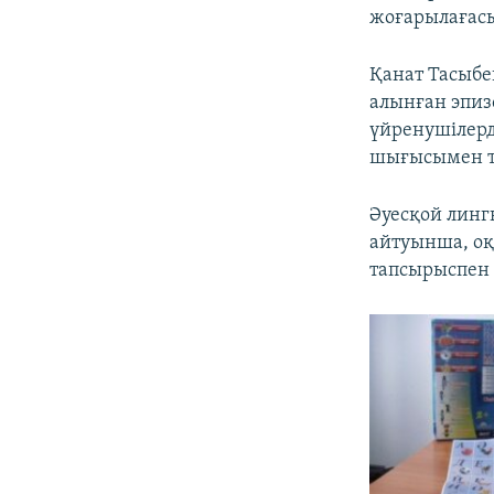
жоғарылағасы 
Қанат Тасыбе
алынған эпизо
үйренушілерд
шығысымен тү
Әуесқой линг
айтуынша, оқ
тапсырыспен 