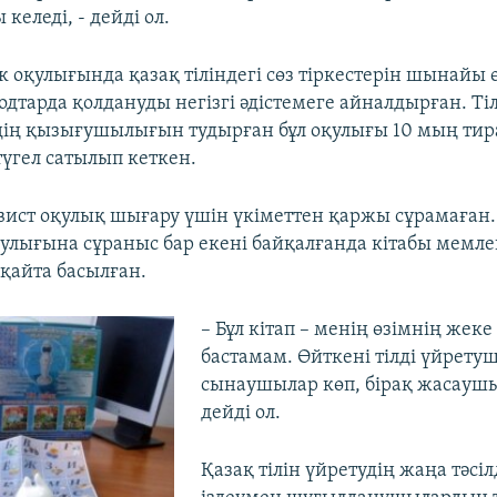
келеді, - дейді ол.
к оқулығында қазақ тіліндегі сөз тіркестерін шынайы 
дтарда қолдануды негізгі әдістемеге айналдырған. Ті
ің қызығушылығын тудырған бұл оқулығы 10 мың ти
гел сатылып кеткен.
вист оқулық шығару үшін үкіметтен қаржы сұрамаған.
улығына сұраныс бар екені байқалғанда кітабы мемле
қайта басылған.
– Бұл кітап – менің өзімнің жек
бастамам. Өйткені тілді үйретуш
сынаушылар көп, бірақ жасаушыл
дейді ол.
Қазақ тілін үйретудің жаңа тәсіл