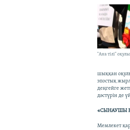
"Ана тілі" оқулы
шыққан оқулы
эпостық жырл
деңгейге жет
дәстүрін де ү
«СЫНАУШЫ К
Мемлекет қар