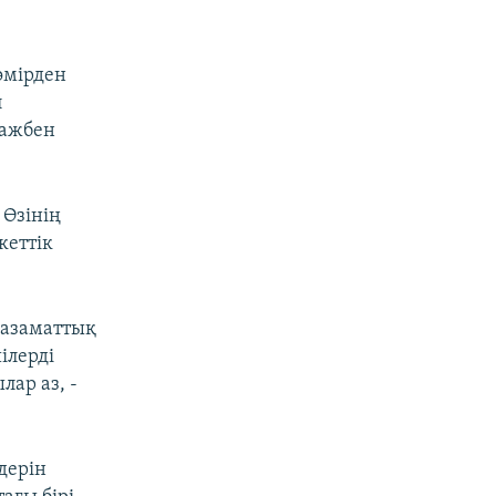
өмірден
л
ражбен
 Өзінің
кеттік
е азаматтық
ілерді
ар аз, -
дерін