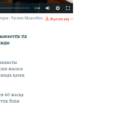
2:44
торы - Руслан Меделбек.
Жүктеп алу
EMBED
БӨЛІСІҢІЗ
млекеттік тіл
тымды
йланысты
асын жасаса
сында қазақ
ев 40 жасқа
ттік білім