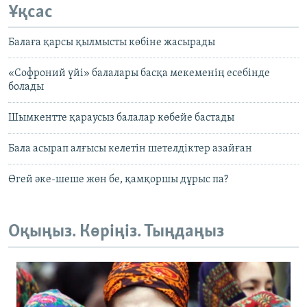
Ұқсас
Балаға қарсы қылмысты көбіне жасырады
«Софроний үйі» балалары басқа мекеменің есебінде
болады
Шымкентте қараусыз балалар көбейе бастады
Бала асырап алғысы келетін шетелдіктер азайған
Өгей әке-шеше жөн бе, қамқоршы дұрыс па?
Оқыңыз. Көріңіз. Тыңдаңыз