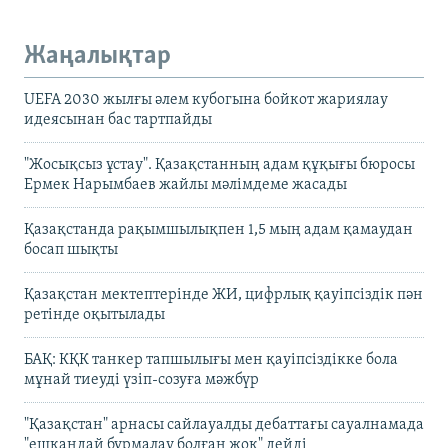
Жаңалықтар
UEFA 2030 жылғы әлем кубогына бойкот жариялау
идеясынан бас тартпайды
"Жосықсыз ұстау". Қазақстанның адам құқығы бюросы
Ермек Нарымбаев жайлы мәлімдеме жасады
Қазақстанда рақымшылықпен 1,5 мың адам қамаудан
босап шықты
Қазақстан мектептерінде ЖИ, цифрлық қауіпсіздік пән
ретінде оқытылады
БАҚ: КҚК танкер тапшылығы мен қауіпсіздікке бола
мұнай тиеуді үзіп-созуға мәжбүр
"Қазақстан" арнасы сайлауалды дебаттағы сауалнамада
"ешқандай бұрмалау болған жоқ" дейді