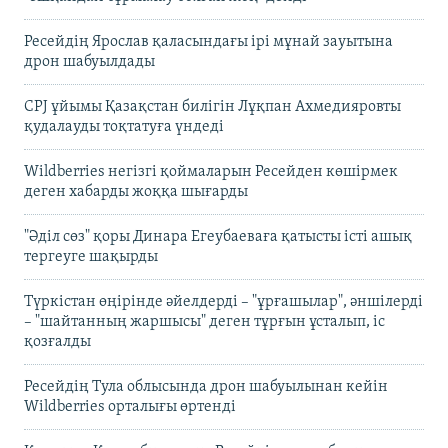
Ресейдің Ярослав қаласындағы ірі мұнай зауытына
дрон шабуылдады
CPJ ұйымы Қазақстан билігін Лұқпан Ахмедияровты
қудалауды тоқтатуға үндеді
Wildberries негізгі қоймаларын Ресейден көшірмек
деген хабарды жоққа шығарды
"Әділ сөз" қоры Динара Егеубаеваға қатысты істі ашық
тергеуге шақырды
Түркістан өңірінде әйелдерді – "ұрғашылар", әншілерді
– "шайтанның жаршысы" деген тұрғын ұсталып, іс
қозғалды
Ресейдің Тула облысында дрон шабуылынан кейін
Wildberries орталығы өртенді