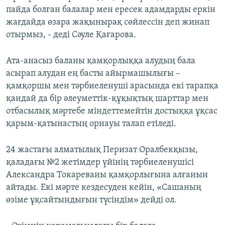
пайда болған балалар мен ересек адамдарды еркін
жағдайда өзара жақынырақ сөйлессін деп жинап
отырмыз, - деді Сәуле Қағарова.
Ата-анасыз баланы қамқорлыққа алудың бала
асырап алудан ең басты айырмашылығы –
қамқоршы мен тәрбиеленуші арасында екі тарапқа
қандай да бір әлеуметтік-құқықтық шарттар мен
отбасылық мәртебе міндеттемейтін достыққа ұқсас
қарым-қатынастың орнауы талап етіледі.
24 жастағы алматылық Перизат Оралбекқызы,
қаладағы №2 жетімдер үйінің тәрбиеленушісі
Александра Токареваны қамқорлығына алғанын
айтады. Екі мәрте кездесуден кейін, «Сашаның
өзіме ұқсайтындығын түсіндім» дейді ол.