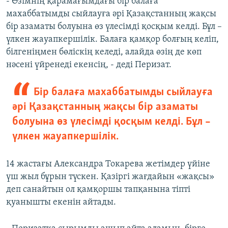
- Өзімнің қарамағымдағы бір балаға
махаббатымды сыйлауға әрі Қазақстанның жақсы
бір азаматы болуына өз үлесімді қосқым келді. Бұл –
үлкен жауапкершілік. Балаға қамқор болғың келіп,
білгеніңмен бөліскің келеді, алайда өзің де көп
нәсені үйренеді екенсің, - деді Перизат.
Бір балаға махаббатымды сыйлауға
әрі Қазақстанның жақсы бір азаматы
болуына өз үлесімді қосқым келді. Бұл –
үлкен жауапкершілік.
14 жастағы Александра Токарева жетімдер үйіне
үш жыл бұрын түскен. Қазіргі жағдайын «жақсы»
деп санайтын ол қамқоршы тапқанына тіпті
қуанышты екенін айтады.