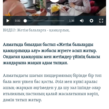
ЖАЗЫЛЫҢЫЗ
0:00
1:36
Басқа тілдерде
ВИДЕО: Жетім балаларға - қамқорлық.
Алматыда биылдан бастап «Жетім балаларды
қамқорлыққа алу» жобасы жүзеге асып жатыр.
Ондаған қамқоршы мен жетімдер үйінің баласы
жандарына жақын адам тапқан.
Алматыдағы шағын пиццерияның бірінде бір топ
бала мен үлкен бас қосты. Әзіл мен күлкі аралас
ашық-жарқын әңгімеден у да шу зал ішінде олар
италиялық пастаның қалай жасалатынын көріп,
дәмін татып жатыр.