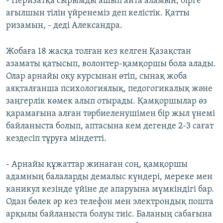
- Перизатқа сырымды ашып айта аламын, бірге
ағылшын тілін үйренеміз деп келістік. Қатты
ризамын, - деді Александра.
Жобаға 18 жасқа толған кез келген Қазақстан
азаматы қатысып, волонтер-қамқоршы бола алады.
Олар арнайы оқу курсынан өтіп, сынақ жоба
аяқталғанша психологиялық, педогогикалық және
заңгерлік көмек алып отырады. Қамқоршылар өз
қарамағына алған тәрбиеленушімен бір жыл үнемі
байланыста болып, аптасына кем дегенде 2-3 сағат
кездесіп тұруға міндетті.
- Арнайы құжаттар жинаған соң, қамқоршы
адамның балаларды демалыс күндері, мереке мен
каникул кезінде үйіне де апаруына мүмкіндігі бар.
Одан бөлек әр кез телефон мен электрондық пошта
арқылы байланыста болуы тиіс. Баланың сабағына