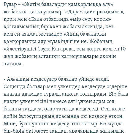
Бұлар – «Жетім балаларды қамқорлыққа алу»
жобасына қатысушылар. «Дара» қайырымдылық
қоры мен «Бала отбасында өмір сүру керек»
қозғалысының біріккен жобасы аясында, кез-
келген азамат жетімдер үйінің балаларын
қамқорлыққа алу мүмкіндігіне ие. Жобаның
үйлестірушісі Сәуле Қағарова, осы жерге келген 10
жұп жобаның алғашқы қатысушылары екенін
айтады.
- Алғашқы кездесулер балалар үйінде өтеді.
Соңында балалар мен үлкендер кездесуде өздеріне
ұнаған адамдар туралы анкета толтырады. Бір бала
нақты үлкен кісіні немесе әлгі үлкен адам сол
баланы таңдаса, олар тағы да кездеседі. Осы кезге
дейін бұл жұптардың арасында екі кездесу өткен.
Міне, бүгін үшінші кездесу өтіп жатыр. Біз мұнда
бір-бірін екі мәрте таңдап, араларында жылылық