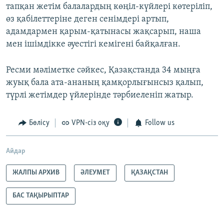
тапқан жетім балалардың көңіл-күйлері көтеріліп,
өз қабілеттеріне деген сенімдері артып,
адамдармен қарым-қатынасы жақсарып, наша
мен ішімдікке әуестігі кемігені байқалған.
Ресми мәліметке сәйкес, Қазақстанда 34 мыңға
жуық бала ата-ананың қамқорлығынсыз қалып,
түрлі жетімдер үйлерінде тәрбиеленіп жатыр.
Бөлісу
VPN-сіз оқу
Follow us
Айдар
ЖАЛПЫ АРХИВ
ӘЛЕУМЕТ
ҚАЗАҚСТАН
БАС ТАҚЫРЫПТАР