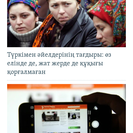
Түркімен әйелдерінің тағдыры: өз
елінде де, жат жерде де құқығы
қорғалмаған