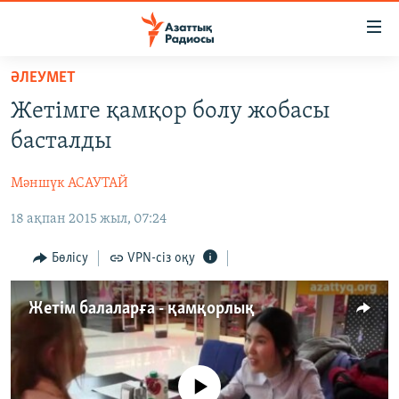
Accessibility
links
Skip
ӘЛЕУМЕТ
to
ЖАҢАЛЫҚТАР
Жетімге қамқор болу жобасы
main
САЯСАТ
content
басталды
AZATTYQTV
Skip
to
Мәншүк АСАУТАЙ
ҚАҢТАР ОҚИҒАСЫ
main
18 ақпан 2015 жыл, 07:24
АДАМ ҚҰҚЫҚТАРЫ
Navigation
Skip
ӘЛЕУМЕТ
Бөлісу
VPN-сіз оқу
to
ӘЛЕМ
Search
Жетім балаларға - қамқорлық
АРНАЙЫ ЖОБАЛАР
Русский
No media source currently available