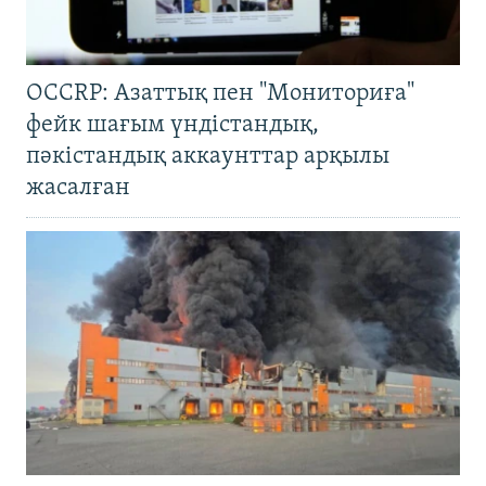
OCCRP: Азаттық пен "Мониториға"
фейк шағым үндістандық,
пәкістандық аккаунттар арқылы
жасалған