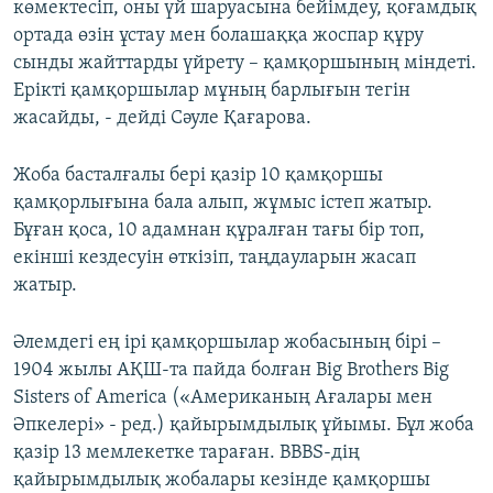
көмектесіп, оны үй шаруасына бейімдеу, қоғамдық
ортада өзін ұстау мен болашаққа жоспар құру
сынды жайттарды үйрету – қамқоршының міндеті.
Ерікті қамқоршылар мұның барлығын тегін
жасайды, - дейді Сәуле Қағарова.
Жоба басталғалы бері қазір 10 қамқоршы
қамқорлығына бала алып, жұмыс істеп жатыр.
Бұған қоса, 10 адамнан құралған тағы бір топ,
екінші кездесуін өткізіп, таңдауларын жасап
жатыр.
Әлемдегі ең ірі қамқоршылар жобасының бірі –
1904 жылы АҚШ-та пайда болған Big Brothers Big
Sisters of America («Американың Ағалары мен
Әпкелері» - ред.) қайырымдылық ұйымы. Бұл жоба
қазір 13 мемлекетке тараған. BBBS-дің
қайырымдылық жобалары кезінде қамқоршы