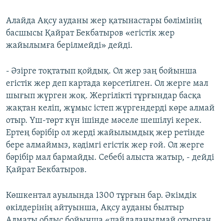
Алайда Ақсу ауданы жер қатынастары бөлімінің
басшысы Қайрат Бекбатыров «егістік жер
жайылымға берілмейді» дейді.
- Әзірге тоқтатып қойдық. Ол жер заң бойынша
егістік жер деп картада көрсетілген. Ол жерге мал
шығып жүрген жоқ. Жергілікті тұрғындар басқа
жақтан келіп, жұмыс істеп жүргендерді көре алмай
отыр. Үш-төрт күн ішінде мәселе шешілуі керек.
Ертең бәрібір ол жерді жайылымдық жер ретінде
бере алмаймыз, кәдімгі егістік жер ғой. Ол жерге
бәрібір мал бармайды. Себебі алыста жатыр, - дейді
Қайрат Бекбатыров.
Көшкентал ауылында 1300 тұрғын бар. Әкімдік
өкілдерінің айтуынша, Ақсу ауданы былтыр
Алматы облыс бойынша «пайдаланылмай отырған