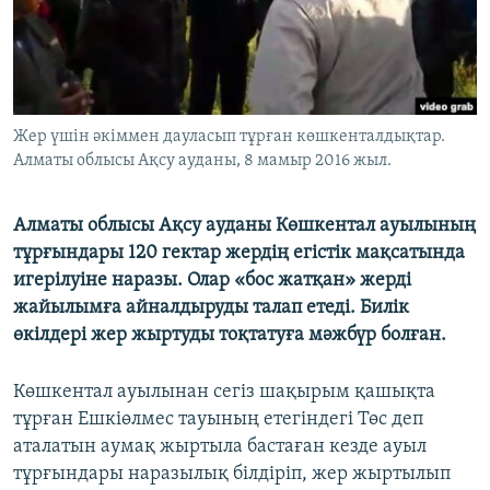
ЖАЗЫЛЫҢЫЗ
Басқа тілдерде
Жер үшін әкіммен дауласып тұрған көшкенталдықтар.
Алматы облысы Ақсу ауданы, 8 мамыр 2016 жыл.
Алматы облысы Ақсу ауданы Көшкентал ауылының
тұрғындары 120 гектар жердің егістік мақсатында
игерілуіне наразы. Олар «бос жатқан» жерді
жайылымға айналдыруды талап етеді. Билік
өкілдері жер жыртуды тоқтатуға мәжбүр болған.
Көшкентал ауылынан сегіз шақырым қашықта
тұрған Ешкіөлмес тауының етегіндегі Төс деп
аталатын аумақ жыртыла бастаған кезде ауыл
тұрғындары наразылық білдіріп, жер жыртылып