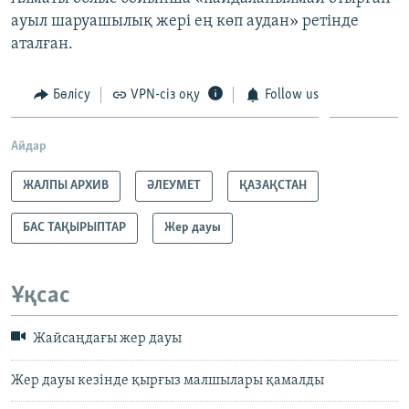
ауыл шаруашылық жері ең көп аудан» ретінде
аталған.
Бөлісу
VPN-сіз оқу
Follow us
Айдар
ЖАЛПЫ АРХИВ
ӘЛЕУМЕТ
ҚАЗАҚСТАН
БАС ТАҚЫРЫПТАР
Жер дауы
Ұқсас
Жайсаңдағы жер дауы
Жер дауы кезінде қырғыз малшылары қамалды