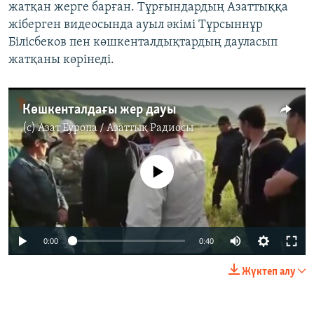
жатқан жерге барған. Тұрғындардың Азаттыққа
жіберген видеосында ауыл әкімі Тұрсыннұр
Білісбеков пен көшкенталдықтардың дауласып
жатқаны көрінеді.
Көшкенталдағы жер дауы
(c)
Азат Еуропа / Азаттық Радиосы
No media source currently available
0:00
0:40
Жүктеп алу