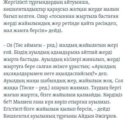
Жергілікті тұрғындардың айтуынша,
көшкенталдықтар қараусыз жатқан жерде малын
бағып келген. Олар «тосыннан жыртыла бастаған
жерді жайылымдық жер ретінде қайта рәсімдеп,
мал жаюға берсін» дейді.
- Ол (Төс аймағы – ред.) малдың жайылатын жері
ғой. Біздің ауылдың адамдарына айтпай жерді
жырта бастады. Ауылдың кісілері жиналып, жерді
жыртуға бере салған әкімге ұрыстық: «Ауылдың
ақсақалдарымен неге ақылдаспайсың?» деп.
Ауылдың маңы шабындық жер, жайылым жоқ. Сол
жаққа (Төске – ред.) апарып жаямыз. Таудың бергі
жағын жыртса, бізге жайылым қалмайды. Көрдіңіз
бе?! Малмен ғана күн көріп отырған ауылмыз.
Егістікті бізге жайылым қылып берсін, - дейді
Көшкентал ауылының тұрғыны Айдын Әжіғұлов.