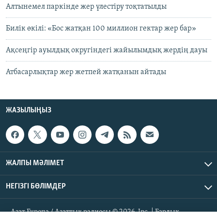
Алтынемел паркінде жер үлестіру тоқтатылды
Билік өкілі: «Бос жатқан 100 миллион гектар жер бар»
Ақсеңгір ауылдық округіндегі жайылымдық жердің дауы
Атбасарлықтар жер жетпей жатқанын айтады
ЖАЗЫЛЫҢЫЗ
ЖАЛПЫ МӘЛІМЕТ
НЕГІЗГІ БӨЛІМДЕР
Азат Еуропа / Азаттық радиосы © 2026, Inc. | Барлық