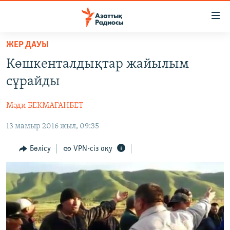
Accessibility
links
Skip
ЖЕР ДАУЫ
to
ЖАҢАЛЫҚТАР
Көшкенталдықтар жайылым
main
САЯСАТ
content
сұрайды
AZATTYQTV
Skip
to
Мәди БЕКМАҒАНБЕТ
ҚАҢТАР ОҚИҒАСЫ
main
13 мамыр 2016 жыл, 09:35
АДАМ ҚҰҚЫҚТАРЫ
Navigation
Skip
ӘЛЕУМЕТ
Бөлісу
VPN-сіз оқу
to
ӘЛЕМ
Search
АРНАЙЫ ЖОБАЛАР
Русский