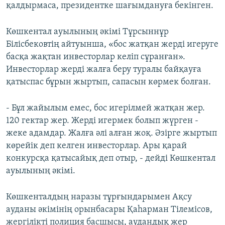
қалдырмаса, президентке шағымдануға бекінген.
Көшкентал ауылының әкімі Тұрсыннұр
Білісбековтің айтуынша, «бос жатқан жерді игеруге
басқа жақтан инвесторлар келіп сұранған».
Инвесторлар жерді жалға беру туралы байқауға
қатыспас бұрын жыртып, сапасын көрмек болған.
- Бұл жайылым емес, бос игерілмей жатқан жер.
120 гектар жер. Жерді игермек болып жүрген -
жеке адамдар. Жалға әлі алған жоқ. Әзірге жыртып
көрейік деп келген инвесторлар. Ары қарай
конкурсқа қатысайық деп отыр, - дейді Көшкентал
ауылының әкімі.
Көшкенталдың наразы тұрғындарымен Ақсу
ауданы әкімінің орынбасары Қаһарман Тілемісов,
жергілікті полиция басшысы, аудандық жер