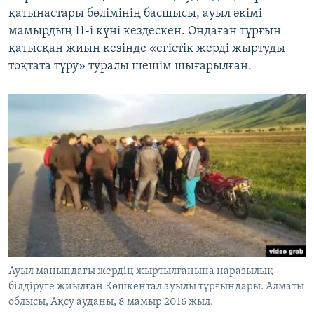
қатынастары бөлімінің басшысы, ауыл әкімі
мамырдың 11-і күні кездескен. Ондаған тұрғын
қатысқан жиын кезінде «егістік жерді жыртуды
тоқтата тұру» туралы шешім шығарылған.
Ауыл маңындағы жердің жыртылғанына наразылық
білдіруге жиылған Көшкентал ауылы тұрғындары. Алматы
облысы, Ақсу ауданы, 8 мамыр 2016 жыл.