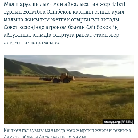
Мал шаруашылығымен айналысатын жергілікті
тұрғын Болатбек Әліпбеков қазірдің өзінде ауыл
малына жайылым жетпей отырғанын айтады.
Совет кезеңінде агроном болған Әліпбековтің
айтуынша, әкімдік жыртуға рұқсат еткен жер
«егістікке жарамсыз».
Көшкентал ауылы маңында жер жыртып жүрген техника.
Алматы облысы Ақсу ауданы, 8 мамыр