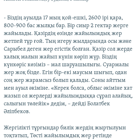
- Біздің ауылда 17 мың қой-ешкі, 2600 ірі қара,
800-900 бас жылқы бар. Бір сиыр 2 гектар жерге
жайылады. Қазірдің өзінде жайылымдық жер
жетпей тұр ғой. Тың игеру жылдарында осы және
Сарыбел деген жер егістік болған. Қазір сол жерде
халық малын жайып күнін көріп жүр. Біздің
күнкөріс көзіміз – мал шаруашылығы. Суармалы
жер жоқ бізде. Егін бір-екі маусым шығып, одан
соң жер жарамсыз болып қалады. Соны айттым
мен ауыл әкіміне. «Керек болса, облыс әкіміне хат
жазып ол жерлерді жайылымдыққа сұрап алайық,
салығын төлейік» дедім, – дейді Болатбек
Әліпбеков.
Жергілікті тұрғындар билік жердің жыртылуын
тоқтатып, Төсті жайылымдық жер ретінде