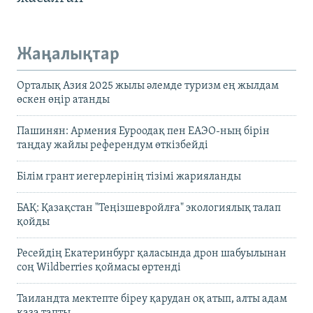
Жаңалықтар
Орталық Азия 2025 жылы әлемде туризм ең жылдам
өскен өңір атанды
Пашинян: Армения Еуроодақ пен ЕАЭО-ның бірін
таңдау жайлы референдум өткізбейді
Білім грант иегерлерінің тізімі жарияланды
БАҚ: Қазақстан "Теңізшевройлға" экологиялық талап
қойды
Ресейдің Екатеринбург қаласында дрон шабуылынан
соң Wildberries қоймасы өртенді
Таиландта мектепте біреу қарудан оқ атып, алты адам
қаза тапты