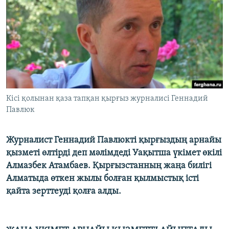
ЖАЗЫЛЫҢЫЗ
Басқа тілдерде
Кісі қолынан қаза тапқан қырғыз журналисі Геннадий
Павлюк
Журналист Геннадий Павлюкті қырғыздың арнайы
қызметі өлтірді деп мәлімдеді Уақытша үкімет өкілі
Алмазбек Атамбаев. Қырғызстанның жаңа билігі
Алматыда өткен жылы болған қылмыстық істі
қайта зерттеуді қолға алды.