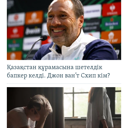
Қазақстан құрамасына шетелдік
бапкер келді. Джон ван’т Схип кім?