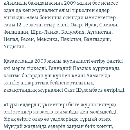
ұйымның баяндамасына 2009 жылы бес немесе
одан да көп журналист өлімі тіркелген елдер
енгізілді. Әлем бойынша осындай мемлекеттер
саны 12-ге жетіп отыр екен. Олар: Ирак, Сомали,
Филиппин, Шри-Ланка, Колумбия, Ауғанстан,
Непал, Ресей, Мексика, Пәкістан, Бангладеш,
Үндістан.
Қазақстанда 2009 жылы журналисті өлтіру фактісі
екі мәрте тіркелді. Геннадий Павлюк ауруханада
қайтыс болардан үш күннен кейін Алматыда
stan.kz ақпараттық бейнепорталының
қазақстандық журналисі Саят Шүлембаев өлтірілді.
«Түрлі елдердің үкіметтері бізге журналистерді
өлтіргендер жазасыз қалмайды деп мәлімдейді,
бірақ әзірге олар өз уәделерінде тұрмай отыр.
Мұндай жағдайда өздерін заңнан биік қойып,