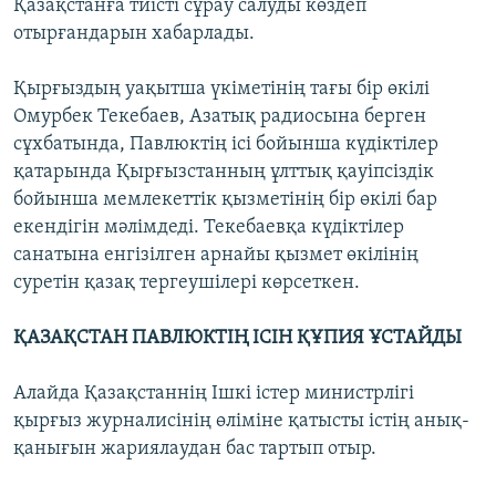
Қазақстанға тиісті сұрау салуды көздеп
отырғандарын хабарлады.
Қырғыздың уақытша үкіметінің тағы бір өкілі
Омурбек Текебаев, Азатық радиосына берген
сұхбатында, Павлюктің ісі бойынша күдіктілер
қатарында Қырғызстанның ұлттық қауіпсіздік
бойынша мемлекеттік қызметінің бір өкілі бар
екендігін мәлімдеді. Текебаевқа күдіктілер
санатына енгізілген арнайы қызмет өкілінің
суретін қазақ тергеушілері көрсеткен.
ҚАЗАҚСТАН ПАВЛЮКТІҢ ІСІН ҚҰПИЯ ҰСТАЙДЫ
Алайда Қазақстаннің Ішкі істер министрлігі
қырғыз журналисінің өліміне қатысты істің анық-
қанығын жариялаудан бас тартып отыр.