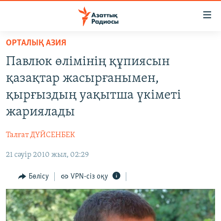
Accessibility
links
Skip
ОРТАЛЫҚ АЗИЯ
to
ЖАҢАЛЫҚТАР
Павлюк өлімінің құпиясын
main
САЯСАТ
content
қазақтар жасырғанымен,
AZATTYQTV
Skip
қырғыздың уақытша үкіметі
to
ҚАҢТАР ОҚИҒАСЫ
жариялады
main
АДАМ ҚҰҚЫҚТАРЫ
Navigation
Талғат ДҮЙСЕНБЕК
Skip
ӘЛЕУМЕТ
to
21 сәуір 2010 жыл, 02:29
ӘЛЕМ
Search
АРНАЙЫ ЖОБАЛАР
Бөлісу
VPN-сіз оқу
Русский