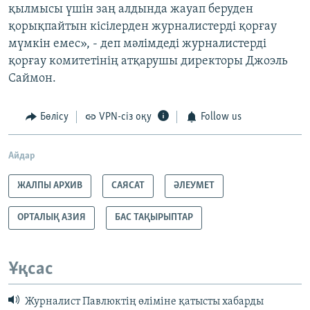
қылмысы үшін заң алдында жауап беруден
қорықпайтын кісілерден журналистерді қорғау
мүмкін емес», - деп мәлімдеді журналистерді
қорғау комитетінің атқарушы директоры Джоэль
Саймон.
Бөлісу
VPN-сіз оқу
Follow us
Айдар
ЖАЛПЫ АРХИВ
САЯСАТ
ӘЛЕУМЕТ
ОРТАЛЫҚ АЗИЯ
БАС ТАҚЫРЫПТАР
Ұқсас
Журналист Павлюктің өліміне қатысты хабарды