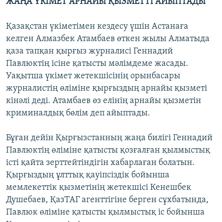
ЖАҢА ҮКІМЕТ АРНАЙЫ ҚЫЗМЕТТІ АЙЫПТАДЫ
Қазақстан үкіметімен кездесу үшін Астанаға
келген Алмазбек Атамбаев өткен жылы Алматыда
қаза тапқан қырғыз журналисі Геннадий
Павлюктің ісіне қатысты мәлімдеме жасады.
Уақытша үкімет жетекшісінің орынбасары
журналистің өліміне қырғыздың арнайы қызметі
кінәлі деді. Атамбаев өз елінің арнайы қызметін
криминалдық бөлім деп айыптады.
Бұған дейін Қырғызстанның жаңа билігі Геннадий
Павлюктің өліміне қатысты қозғалған қылмыстық
істі қайта зерттейтіндігін хабарлаған болатын.
Қырғыздың ұлттық қауіпсіздік бойынша
мемлекеттік қызметінің жетекшісі Кенешбек
Душебаев, ҚазТАГ агенттігіне берген сұхбатында,
Павлюк өліміне қатысты қылмыстық іс бойынша