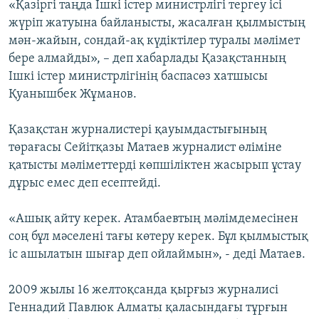
«Қазіргі таңда Ішкі істер министрлігі тергеу ісі
жүріп жатуына байланысты, жасалған қылмыстың
мән-жайын, сондай-ақ күдіктілер туралы мәлімет
бере алмайды», – деп хабарлады Қазақстанның
Ішкі істер министрлігінің баспасөз хатшысы
Қуанышбек Жұманов.
Қазақстан журналистері қауымдастығының
төрағасы Сейітқазы Матаев журналист өліміне
қатысты мәліметтерді көпшіліктен жасырып ұстау
дұрыс емес деп есептейді.
«Ашық айту керек. Атамбаевтың мәлімдемесінен
соң бұл мәселені тағы көтеру керек. Бұл қылмыстық
іс ашылатын шығар деп ойлаймын», - деді Матаев.
2009 жылы 16 желтоқсанда қырғыз журналисі
Геннадий Павлюк Алматы қаласындағы тұрғын