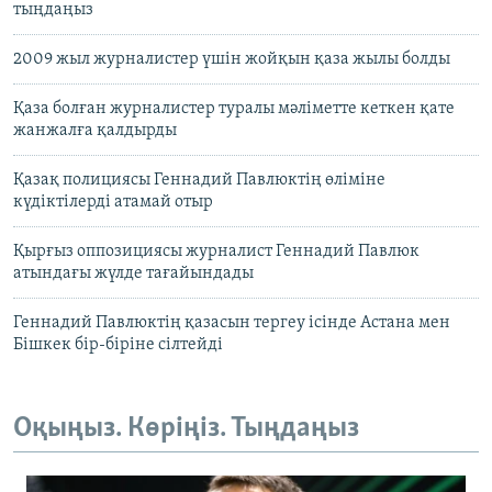
тыңдаңыз
2009 жыл журналистер үшін жойқын қаза жылы болды
Қаза болған журналистер туралы мәліметте кеткен қате
жанжалға қалдырды
Қазақ полициясы Геннадий Павлюктің өліміне
күдіктілерді атамай отыр
Қырғыз оппозициясы журналист Геннадий Павлюк
атындағы жүлде тағайындады
Геннадий Павлюктің қазасын тергеу ісінде Астана мен
Бішкек бір-біріне сілтейді
Оқыңыз. Көріңіз. Тыңдаңыз