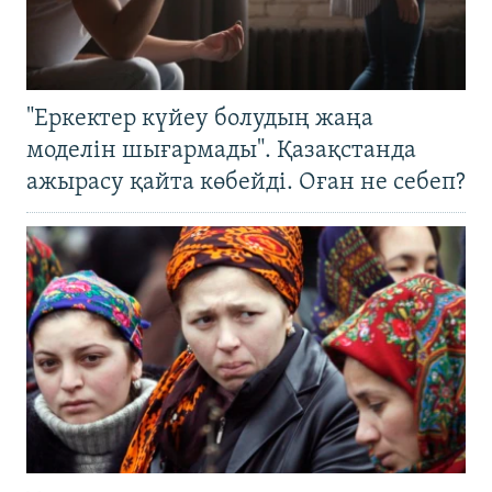
"Еркектер күйеу болудың жаңа
моделін шығармады". Қазақстанда
ажырасу қайта көбейді. Оған не себеп?