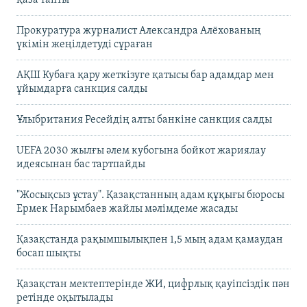
Прокуратура журналист Александра Алёхованың
үкімін жеңілдетуді сұраған
АҚШ Кубаға қару жеткізуге қатысы бар адамдар мен
ұйымдарға санкция салды
Ұлыбритания Ресейдің алты банкіне санкция салды
UEFA 2030 жылғы әлем кубогына бойкот жариялау
идеясынан бас тартпайды
"Жосықсыз ұстау". Қазақстанның адам құқығы бюросы
Ермек Нарымбаев жайлы мәлімдеме жасады
Қазақстанда рақымшылықпен 1,5 мың адам қамаудан
босап шықты
Қазақстан мектептерінде ЖИ, цифрлық қауіпсіздік пән
ретінде оқытылады