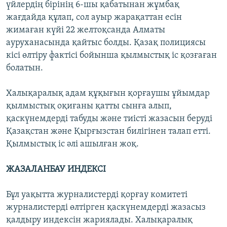
үйлердің бірінің 6-шы қабатынан жұмбақ
жағдайда құлап, сол ауыр жарақаттан есін
жимаған күйі 22 желтоқсанда Алматы
ауруханасында қайтыс болды. Қазақ полициясы
кісі өлтіру фактісі бойынша қылмыстық іс қозғаған
болатын.
Халықаралық адам құқығын қорғаушы ұйымдар
қылмыстық оқиғаны қатты сынға алып,
қаскүнемдерді табуды және тиісті жазасын беруді
Қазақстан және Қырғызстан билігінен талап етті.
Қылмыстық іс әлі ашылған жоқ.
ЖАЗАЛАНБАУ ИНДЕКСІ
Бұл уақытта журналистерді қорғау комитеті
журналистерді өлтірген қаскүнемдерді жазасыз
қалдыру индексін жариялады. Халықаралық