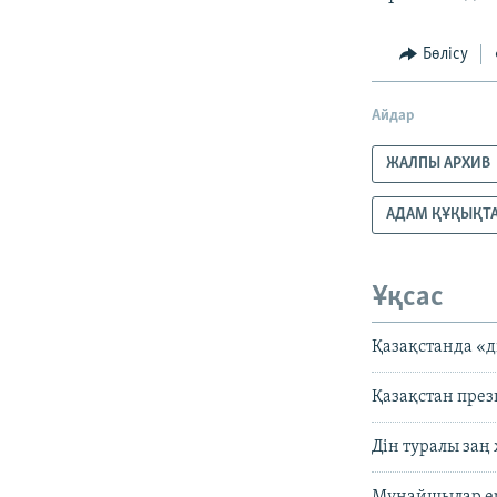
Бөлісу
Айдар
ЖАЛПЫ АРХИВ
АДАМ ҚҰҚЫҚТ
Ұқсас
Қазақстанда «д
Қазақстан през
Дін туралы заң
Мұнайшылар ере