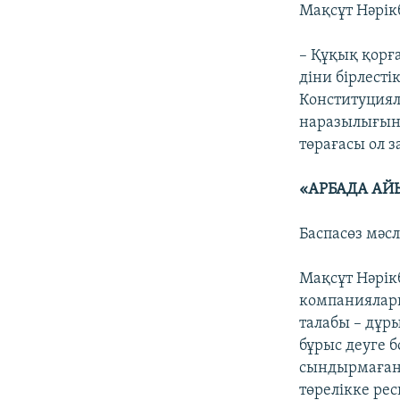
Мақсұт Нәрік
– Құқық қорғ
діни бірлест
Конституциял
наразылығын 
төрағасы ол 
«АРБАДА АЙЫ
Баспасөз мәс
Мақсұт Нәрік
компаниялары
талабы – дұры
бұрыс деуге 
сындырмаған, 
төрелікке ре