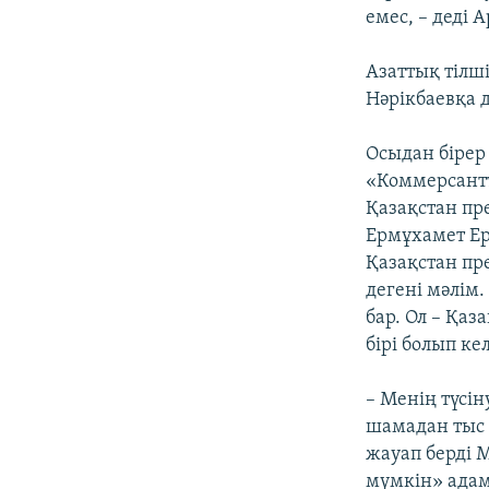
емес, – деді 
Азаттық тілш
Нәрікбаевқа 
Осыдан бірер
«Коммерсантъ
Қазақстан пр
Ермұхамет Ер
Қазақстан пр
дегені мәлім
бар. Ол – Қаз
бірі болып к
– Менің түсі
шамадан тыс 
жауап берді 
мүмкін» адам