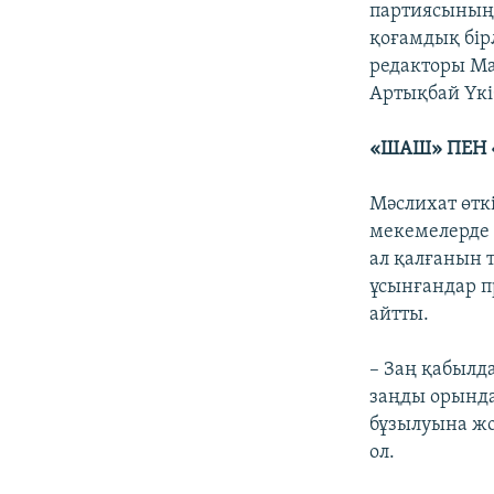
партиясының 
қоғамдық бір
редакторы Ма
Артықбай Үкі
«ШАШ» ПЕН 
Мәслихат өтк
мекемелерде 
ал қалғанын 
ұсынғандар п
айтты.
– Заң қабылд
заңды орынд
бұзылуына жол
ол.