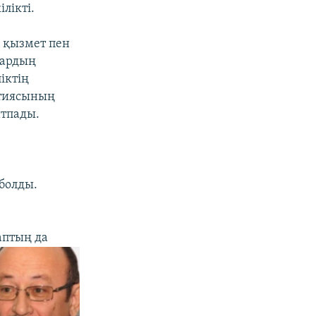
лікті.
и қызмет пен
тардың
іктің
ртиясының
йтпады.
болды.
раптың
да