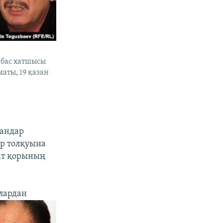
бас хатшысы
аты, 19 қазан
мандар
р толқуына
ат қорының
лардан