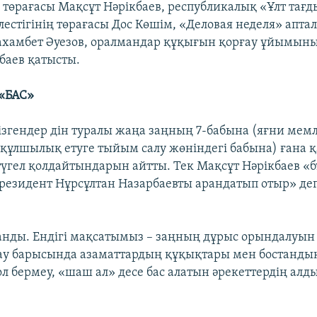
төрағасы Мақсұт Нәрікбаев, республикалық «Ұлт тағ
лестігінің төрағасы Дос Көшім, «Деловая неделя» апт
хамбет Әуезов, оралмандар құқығын қорғау ұйымыны
баев қатысты.
«БАС»
ізгендер дін туралы жаңа заңның 7-бабына (яғни мемл
құлшылық етуге тыйым салу жөніндегі бабына) ғана қ
түгел қолдайтындарын айтты. Тек Мақсұт Нәрікбаев «б
резидент Нұрсұлтан Назарбаевты арандатып отыр» де
анды. Ендігі мақсатымыз – заңның дұрыс орындалуын 
ау барысында азаматтардың құқықтары мен бостанд
 бермеу, «шаш ал» десе бас алатын әрекеттердің алдын