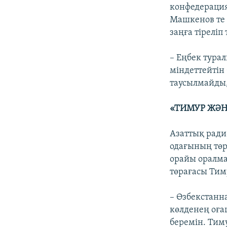
конфедераци
Машкенов те 
заңға тіреліп
– Еңбек турал
міндеттейтін 
таусылмайды, 
«ТИМУР ЖӘН
Азаттық ради
одағының төр
орайы оралм
төрағасы Тиму
– Өзбекстанн
көлденең оға
беремін. Тим