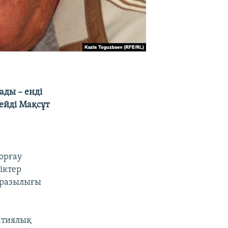
ады – енді
дейді Мақсұт
орғау
іктер
аразылығы
атиялық