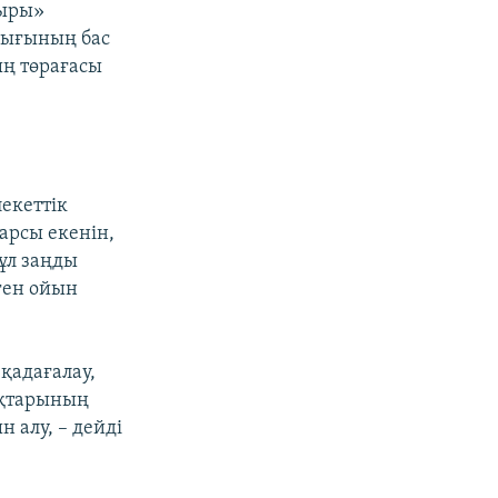
дыры»
алығының бас
ң төрағасы
екеттік
арсы екенін,
ұл заңды
ген ойын
қадағалау,
ықтарының
 алу, – дейді