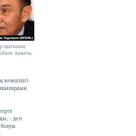
ар одағының
ібаев. Алматы,
қ кемшілігі
ғашқылардың
жерге
ы, – деп
 болуы
.