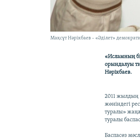
Мақсұт Нәрікбаев – «Әділет» демократи
«Исламның бі
орындалуы тиі
Нәрікбаев.
2011 жылдың 
жөніндегі ре
туралы» жаң
туралы баспас
Баспасөз мәс