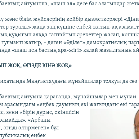
баевтың айтуынша, «шаш ал» десе бас алатындар жеткі
ау және білім жүйелерінің кейбір қызметкерлері «Дін
іктер туралы» жаңа заң күшіне енбей жатып-ақ азамат
ық құқығын аяққа таптайтын әрекеттер жасап, көпшіл
туғызып жатыр, – деген «Әділет» демократиялық па
заңда «шаш пен бастың ара-жігі» қалай жазылғанын а
П ЖОҚ, ӨГІЗДЕ КІНӘ ЖОҚ»
лихатында Маңғыстаудағы мұнайшылар толқуы да сөз 
баевтың айтуына қарағанда, мұнайшылар мен мұнай
 арасындағы «еңбек дауының екі жағындағы екі та
с, яғни «бірін дұрыс, екіншісін
болмайды». «Арбаны
өгізді өлтірмеген» бұл
спубликалық еңбек