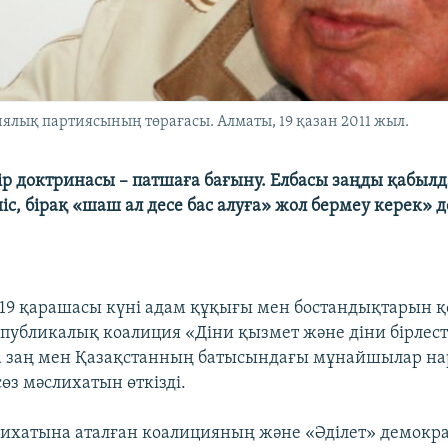
ялық партиясының төрағасы. Алматы, 19 қазан 2011 жыл.
р доктринасы – патшаға бағыну. Елбасы заңды қабылд
с, бірақ «шаш ал десе бас алуға» жол бермеу керек» 
19 қарашасы күні адам құқығы мен бостандықтарын қ
спубликалық коалиция «Діни қызмет және діни бірлест
а заң мен Қазақстанның батысындағы мұнайшылар н
өз мәслихатын өткізді.
лихатына аталған коалицияның және «Әділет» демокр