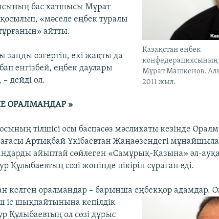
ясының бас хатшысы Мұрат
қосылып, «мәселе еңбек туралы
 тұрғанын» айтты.
Қазақстан еңбек
ы заңды өзгертіп, екі жақты да
конфедерациясының 
бап енгізбей, еңбек даулары
Мұрат Машкенов. Алм
– дейді ол.
2011 жыл.
Е ОРАЛМАНДАР »
осының тілшісі осы баспасөз мәслихаты кезінде Орал
ағасы Артықбай Үкібаевтан Жаңаөзендегі мұнайшыла
андарды айыптай сөйлеген «Самұрық-Қазына» әл-ауқ
р Құлыбаевтың сөзі жөнінде пікірін сұраған еді.
ан келген оралмандар – барынша еңбекқор адамдар. О
ш іс шықпайтынына кепілдік
ур Құлыбаевтың ол сөзі дұрыс