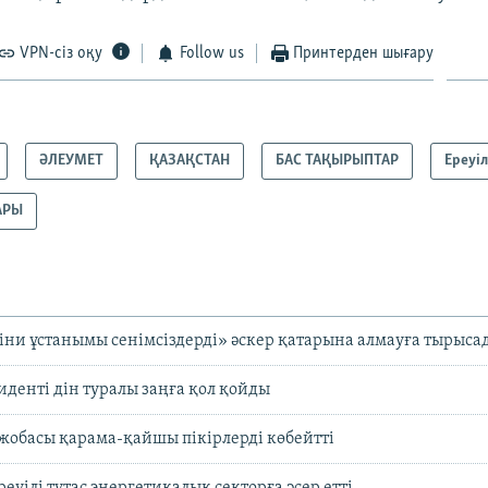
VPN-сіз оқу
Follow us
Принтерден шығару
ӘЛЕУМЕТ
ҚАЗАҚСТАН
БАС ТАҚЫРЫПТАР
Ереуі
АРЫ
іни ұстанымы сенімсіздерді» әскер қатарына алмауға тырыса
иденті дін туралы заңға қол қойды
 жобасы қарама-қайшы пікірлерді көбейтті
уілі тұтас энергетикалық секторға әсер етті