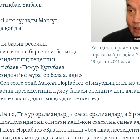
Артықбай Үкібаев.
ісі осы сұрақты Мақсұт
да қойды.
 ай бұрын ресейлік
Қазақстан оралманд
» газетіне берген сұқбатында
төрағасы Артықбай Үк
езидентінің кеңесшісі
19 қазан 2011 жыл.
тісбаев «Тимур Құлыбаев
езидентіне мұрагер бола алады»
. Сол сөзге орай Мақсұт Нәрікбаев «Тимурдың жалғыз-а
ақстан президентінің күйеу баласы екендігі» деп, ал
елешек «кандидатты» қолдай кеткен еді.
нуімше, Тимур оралмандарды емес, оралмандарды бір 
шоғырландырып отырған көші-қон саясатын сынға алд
Мақсұт Нәрікбаев «Қазақстанның «болашақ президенті
ның оралмандарды айыптағаны қалай» деген сауалға