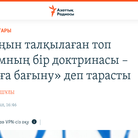
ТАРЫ
аңын талқылаған топ
мның бір доктринасы –
ға бағыну» деп тарасты
АШҰЛЫ
л, 16:46
VPN-сіз оқу