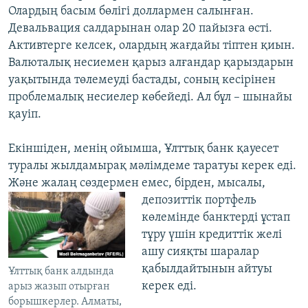
Олардың басым бөлігі доллармен салынған.
Девальвация салдарынан олар 20 пайызға өсті.
Активтерге келсек, олардың жағдайы тіптен қиын.
Валюталық несиемен қарыз алғандар қарыздарын
уақытында төлемеуді бастады, соның кесірінен
проблемалық несиелер көбейеді. Ал бұл – шынайы
қауіп.
Екіншіден, менің ойымша, Ұлттық банк қауесет
туралы жылдамырақ мәлімдеме таратуы керек еді.
Және жалаң сөздермен емес, бірден, мысалы,
депозиттік
портфель
көлемінде банктерді ұстап
тұру үшін кредиттік желі
ашу сияқты шаралар
қабылдайтынын айтуы
Ұлттық банк алдында
керек еді.
арыз жазып отырған
борышкерлер. Алматы,