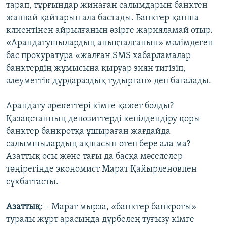
тарап, тұрғындар жинаған салымдарын банктен
жаппай қайтарып ала бастады. Банктер қанша
клиентінен айрылғанын әзірге жарияламай отыр.
«Арандатушылардың анықталғанын» мәлімдеген
бас прокуратура «жалған SMS хабарламалар
банктердің жұмысына қыруар зиян тигізіп,
әлеуметтік дүрдараздық тудырған» деп бағалады.
Арандату әрекеттері кімге қажет болды?
Қазақстанның депозиттерді кепілдендіру қоры
банктер банкротқа ұшыраған жағдайда
салымшылардың ақшасын өтеп бере ала ма?
Азаттық осы және тағы да басқа мәселелер
төңірегінде экономист Марат Қайырленовпен
сұхбаттасты.
Азаттық
: – Марат мырза, «банктер банкроты»
туралы жұрт арасында дүрбелең туғызу кімге