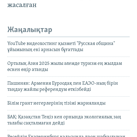
жасалған
Жаңалықтар
YouTube видеохостинг қызметі "Русская община"
ұйымының екі арнасын бұғаттады
Орталық Азия 2025 жылы әлемде туризм ең жылдам
өскен өңір атанды
Пашинян: Армения Еуроодақ пен ЕАЭО-ның бірін
таңдау жайлы референдум өткізбейді
Білім грант иегерлерінің тізімі жарияланды
БАҚ: Қазақстан Теңіз кен орнында экологиялық заң
талабы сақталмаған дейді
Ресейдің Екатеринбург қаласында дрон шабуылынан