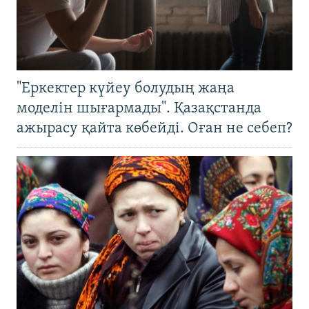
"Еркектер күйеу болудың жаңа
моделін шығармады". Қазақстанда
ажырасу қайта көбейді. Оған не себеп?