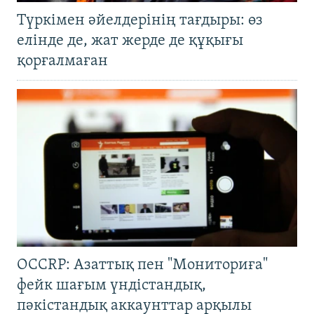
Түркімен әйелдерінің тағдыры: өз
елінде де, жат жерде де құқығы
қорғалмаған
OCCRP: Азаттық пен "Мониториға"
фейк шағым үндістандық,
пәкістандық аккаунттар арқылы