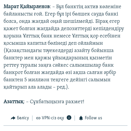
Марат Қайырленов
: – Бұл банктің актив көлеміне
байланысты ғой. Егер бұл ірі бөлшек сауда банкі
болса, онда жағдай оңай шешілмейді. Бірақ егер
қажет болған жағдайда депозиттерді кепілдендіру
қорына Ұлттық банк немесе Ұлттық қор есебінен
қосымша капитал бөлінеді деп ойлаймын
(Қазақстандағы тәуекелдерді азайту бойынша
банктер мен қаржы ұйымдарының қызметін
реттеу туралы заңға сәйкес салымшылар банк
банкрот болған жағдайда өзі ақша салған әрбір
банктен 5 миллион теңгеге дейінгі салымын
қайтарып ала алады – ред.).
Азаттық
: – Сұхбатыңызға рахмет!
Бөлісу
VPN-сіз оқу
Follow us