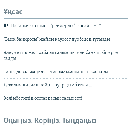
Ұқсас
Полиция басшысы "рейдерлік" жасады ма?
"Банк банкроты" жайлы қауесет дүрбелең туғызды
Әлеуметтік желі хабары салымшы мен банкті әбігерге
салды
Теңге девальвациясы мен салымшының жоспары
Девальвациядан кейін тауар қымбаттады
Келімбетовтің отставкасын талап етті
Оқыңыз. Көріңіз. Тыңдаңыз