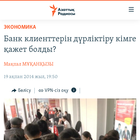
Accessibility
links
Skip
ЭКОНОМИКА
to
ЖАҢАЛЫҚТАР
Банк клиенттерін дүрліктіру кімге
main
САЯСАТ
content
қажет болды?
AZATTYQTV
Skip
to
Мақпал МҰҚАНҚЫЗЫ
ҚАҢТАР ОҚИҒАСЫ
main
19 ақпан 2014 жыл, 19:50
АДАМ ҚҰҚЫҚТАРЫ
Navigation
Skip
ӘЛЕУМЕТ
Бөлісу
VPN-сіз оқу
to
ӘЛЕМ
Search
АРНАЙЫ ЖОБАЛАР
Русский