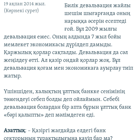
19 ақпан 2014 жыл.
Билік девальвация жайлы
(Көрнекі сурет)
шешім шығарғанда оның
нарыққа әсерін есептеді
ғой. Бұл 2009 жылғы
девальвация емес. Оның алдында 7 жыл бойы
мемлекет экономикасы дүрілдеп дамыды.
Қаржылық қорлар сақталды. Девальвация да сәл
жеңілдеу өтті. Ал қазір ондай қорлар жоқ. Бұл
девальвация қоғам мен экономикаға ауырлау тиіп
жатыр.
Үшіншіден, халықтың ұлттық банкке сенімінің
төмендеуі себеп болды деп ойлаймын. Себебі
девальвация болардан бір апта бұрын ұлттық банк
«бәрі қалыпты» деп мәлімдеген еді.
Азаттық
: – Қазіргі жағдайда елдегі банк
секторының тұрақтылығына қауіп бар ма?