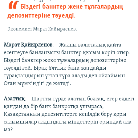
Біздегі банктер жеке тұлғалардың
депозиттеріне тәуелді.
Экономист Марат Қайырленов.
Марат Қайырленов
: – Жалпы валюталық қайта
есептеуге байланысты банктер қысым көріп отыр.
Біздегі банктер жеке тұлғалардың депозиттеріне
тәуелді ғой. Бірақ Ұлттық банк жағдайды
тұрақтандырып ұстап тұра алады деп ойлаймын.
Оған мүмкіндігі де жетеді.
Азаттық
: – Шартты түрде алатын болсақ, егер елдегі
қандай да бір банк банкротқа ұшыраса,
Қазақстанның депозитттерге кепілдік беру қоры
салымшылар алдындағы міндеттерін орындай ала
ма?