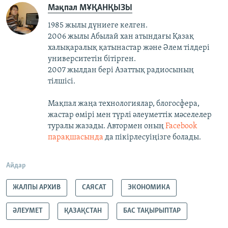
Мақпал МҰҚАНҚЫЗЫ
1985 жылы дүниеге келген.
2006 жылы Абылай хан атындағы Қазақ
халықаралық қатынастар және Әлем тілдері
университетін бітірген.
2007 жылдан бері Азаттық радиосының
тілшісі.
Мақпал жаңа технологиялар, блогосфера,
жастар өмірі мен түрлі әлеуметтік мәселелер
туралы жазады. Автормен оның
Facebook
парақшасында
да пікірлесуіңізге болады.
Айдар
ЖАЛПЫ АРХИВ
САЯСАТ
ЭКОНОМИКА
ӘЛЕУМЕТ
ҚАЗАҚСТАН
БАС ТАҚЫРЫПТАР