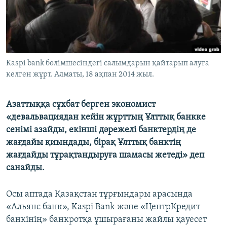
ЖАЗЫЛЫҢЫЗ
Басқа тілдерде
Kaspi bank бөлімшесіндегі салымдарын қайтарып алуға
келген жұрт. Алматы, 18 ақпан 2014 жыл.
Азаттыққа сұхбат берген экономист
«девальвациядан кейін жұрттың Ұлттық банкке
сенімі азайды, екінші дәрежелі банктердің де
жағдайы қиындады, бірақ Ұлттық банктің
жағдайды тұрақтандыруға шамасы жетеді» деп
санайды.
Осы аптада Қазақстан тұрғындары арасында
«Альянс банк», Kaspi Bank және «ЦентрКредит
банкінің» банкротқа ұшырағаны жайлы қауесет