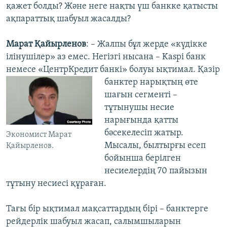
қажет болды? Және неге нақты үш банкке қатысты
ақпараттық шабуыл жасалды?
Марат Қайырленов
: – Жалпы бұл жерде «күдікке
ілінушілер» аз емес. Негізгі нысана – Kaspi банк
немесе «ЦентрКредит банкі» болуы ықтимал. Қазір
банктер
нарықтың өте
шағын сегменті –
тұтынушы несие
нарығында қатты
бәсекелесіп жатыр.
Экономист Марат
Мысалы, былтырғы есеп
Қайырленов.
бойынша берілген
несиелердің 70 пайызын
тұтыну несиесі құраған.
Тағы бір ықтимал мақсаттардың бірі – банктерге
рейдерлік шабуыл жасап, салымшыларын