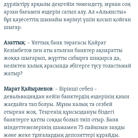
дүрліктіру арқылы деңгейін төмендету, мұнан соң
арзан бағамен өздерін сатып алу. Ал «Альянсты»
бұл қауесеттің шынайы көрінуі үшін қосып қойған
шығар.
Азаттық
: – Ұлттық банк төрағасы Қайрат
Келімбетов пен аты аталған банктер ақпаратты
жоққа шығарып, жұртты сабырға шақырса да,
неліктен халық арасында әбігерге түсу толастамай
жатыр?
Марат Қайырленов
: – Бірінші себеп –
девальвациядан кейін банктердің өздерінің қиын
жағдайға тап болуы. Мұны халық та сезбей
отырған жоқ. Теңгенің құнсыздануы біздегі
банктерге қатты соққы болып тиіп отыр. Банк
міндеттемелерінің шамамен 75 пайызын заңды
және жеке тұлғалардың депозиттері құрайды.