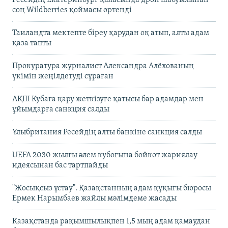
соң Wildberries қоймасы өртенді
Таиландта мектепте біреу қарудан оқ атып, алты адам
қаза тапты
Прокуратура журналист Александра Алёхованың
үкімін жеңілдетуді сұраған
АҚШ Кубаға қару жеткізуге қатысы бар адамдар мен
ұйымдарға санкция салды
Ұлыбритания Ресейдің алты банкіне санкция салды
UEFA 2030 жылғы әлем кубогына бойкот жариялау
идеясынан бас тартпайды
"Жосықсыз ұстау". Қазақстанның адам құқығы бюросы
Ермек Нарымбаев жайлы мәлімдеме жасады
Қазақстанда рақымшылықпен 1,5 мың адам қамаудан