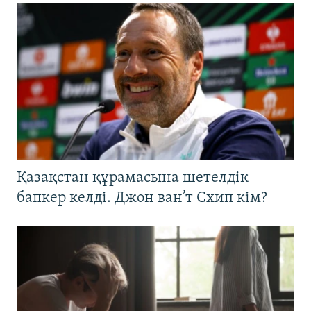
Қазақстан құрамасына шетелдік
бапкер келді. Джон ван’т Схип кім?