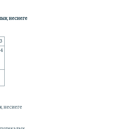
лық несиеге
3
44
қ несиеге
ипотекалық