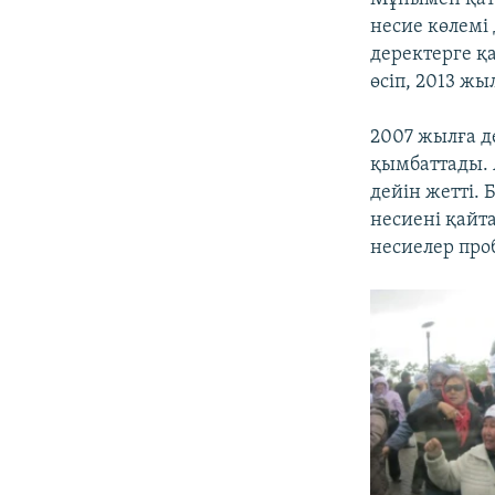
несие көлемі 
деректерге қа
өсіп, 2013 ж
2007 жылға д
қымбаттады. 
дейін жетті.
несиені қайт
несиелер про