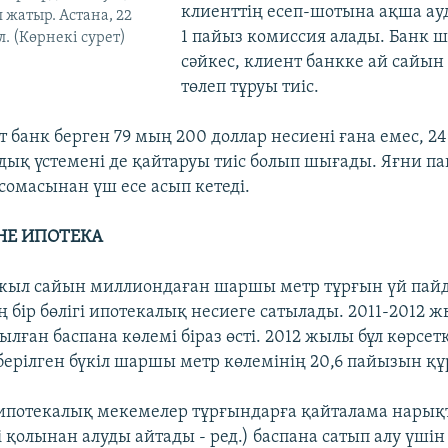
клиенттің есеп-шотына ақша ау
 жатыр. Астана, 22
1 пайыз комиссия алады. Банк 
. (Көрнекі сурет)
сәйкес, клиент банкке ай сайын 
төлеп тұруы тиіс.
 банк берген 79 мың 200 доллар несиені ғана емес, 2
дық үстемені де қайтаруы тиіс болып шығады. Яғни п
сомасынан үш есе асып кетеді.
НЕ ИПОТЕКА
жыл сайын миллиондаған шаршы метр тұрғын үй пай
ң бір бөлігі ипотекалық несиеге сатылады. 2011-2012 
ылған баспана көлемі біраз өсті. 2012 жылы бұл көрсет
берілген бүкіл шаршы метр көлемінің 20,6 пайызын құ
ипотекалық мекемелер тұрғындарға қайталама нарық
сі қолынан алуды айтады - ред.) баспана сатып алу үшін