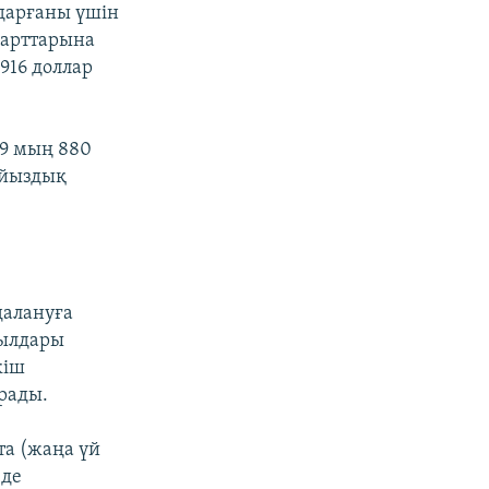
дарғаны үшін
шарттарына
916 доллар
49 мың 880
айыздық
далануға
жылдары
кіш
рады.
та (жаңа үй
 де