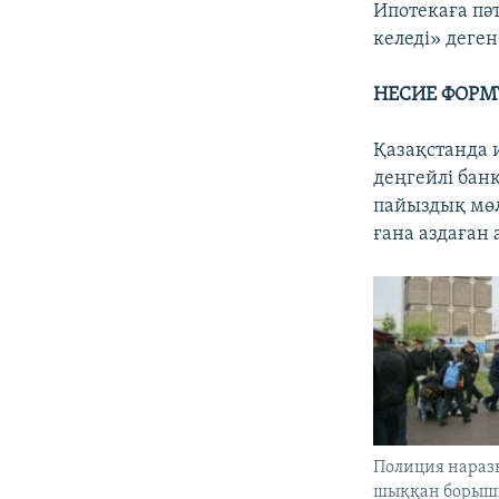
Ипотекаға пә
келеді» деген
НЕСИЕ ФОРМ
Қазақстанда и
деңгейлі бан
пайыздық мөл
ғана аздаған
Полиция нараз
шыққан борышк