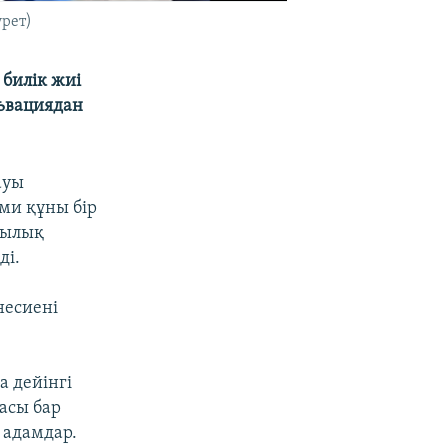
урет)
 билік жиі
львациядан
ауы
ми құны бір
жылық
ді.
несиені
а дейінгі
асы бар
 адамдар.