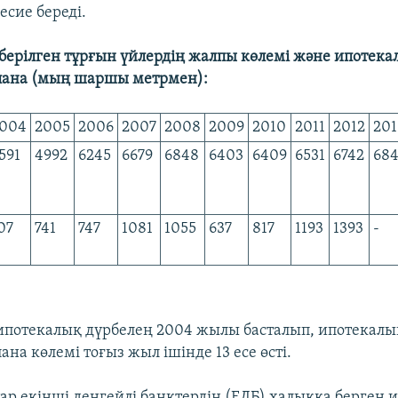
есие береді.
берілген тұрғын үйлердің жалпы көлемі және ипотека
пана (мың шаршы метрмен):
004
2005
2006
2007
2008
2009
2010
2011
2012
201
591
4992
6245
6679
6848
6403
6409
6531
6742
68
07
741
747
1081
1055
637
817
1193
1393
-
ипотекалық дүрбелең 2004 жылы басталып, ипотекалы
ана көлемі тоғыз жыл ішінде 13 есе өсті.
р екінші деңгейлі банктердің (ЕДБ) халыққа берген 