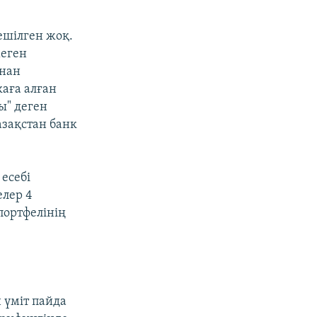
ешілген жоқ.
меген
ынан
каға алған
ы" деген
зақстан банк
есебі
елер 4
портфелінің
 үміт пайда