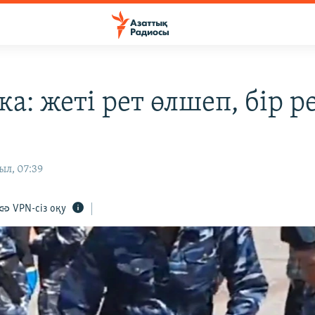
а: жеті рет өлшеп, бір р
ыл, 07:39
VPN-сіз оқу