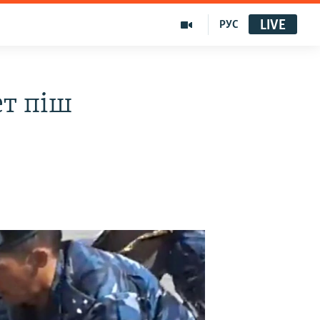
LIVE
РУС
ет піш