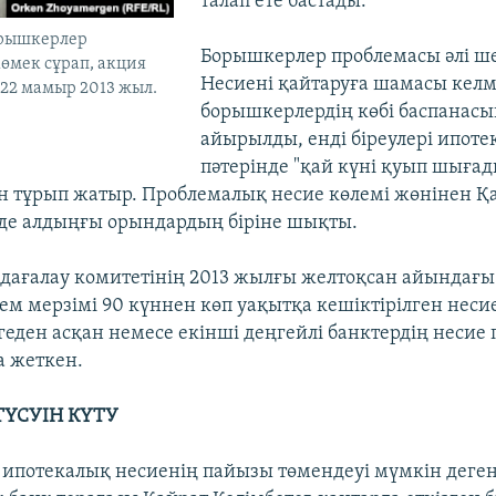
талап ете бастады.
орышкерлер
Борышкерлер проблемасы әлі ш
өмек сұрап, акция
Несиені қайтаруға шамасы кел
, 22 мамыр 2013 жыл.
борышкерлердің көбі баспанас
)
айырылды, енді біреулері ипоте
пәтерінде "қай күні қуып шығад
тұрып жатыр. Проблемалық несие көлемі жөнінен Қа
де алдыңғы орындардың біріне шықты.
ағалау комитетінің 2013 жылғы желтоқсан айындағы 
ем мерзімі 90 күннен көп уақытқа кешіктірілген неси
геден асқан немесе екінші деңгейлі банктердің несие 
а жеткен.
ҮСУІН КҮТУ
ипотекалық несиенің пайызы төмендеуі мүмкін деген