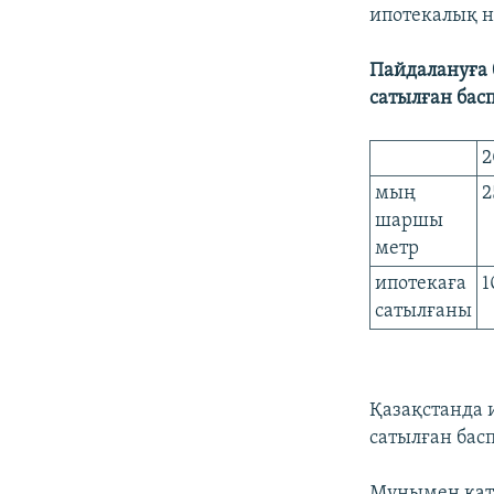
ипотекалық н
Пайдалануға 
сатылған бас
2
мың
2
шаршы
метр
ипотекаға
1
сатылғаны
Қазақстанда 
сатылған басп
Мұнымен қата