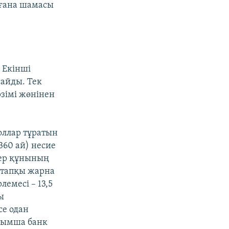
 ғана шамасы
 Екінші
сайды. Тек
зімі жөнінен
оллар тұратын
360 ай) несие
тер құнының
стапқы жарна
емесі – 13,5
ы
се одан
осымша банк