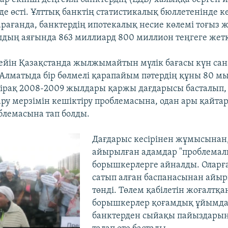
де өсті. Ұлттық банктің статистикалық бюллетенінде к
рағанда, банктердің ипотекалық несие көлемі тоғыз ж
ылдың аяғында 863 миллиард 800 миллион теңгеге жет
ейін Қазақстанда жылжымайтын мүлік бағасы күн сан
Алматыда бір бөлмелі қарапайым пәтердің құны 80 мы
 Бірақ 2008-2009 жылдары қаржы дағдарысы басталып,
ару мерзімін кешіктіру проблемасына, одан ары қайт
блемасына тап болды.
Дағдарыс кесірінен жұмысынан,
айырылған адамдар "проблемал
борышкерлерге айналды. Оларға
сатып алған баспанасынан айыр
төнді. Төлем қабілетін жоғалтқа
борышкерлер қоғамдық ұйымда
банктерден сыйақы пайыздарын