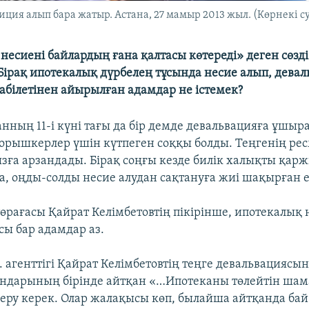
ия алып бара жатыр. Астана, 27 мамыр 2013 жыл. (Көрнекі с
есиені байлардың ғана қалтасы көтереді» деген сөзді
Бірақ ипотекалық дүрбелең тұсында несие алып, дева
қабілетінен айырылған адамдар не істемек?
анның 11-і күні тағы да бір демде девальвацияға ұшыр
орышкерлер үшін күтпеген соққы болды. Теңгенің рес
ызға арзандады. Бірақ соңғы кезде билік халықты қар
а, оңды-солды несие алудан сақтануға жиі шақырған е
төрағасы Қайрат Келімбетовтің пікірінше, ипотекалық 
сы бар адамдар аз.
. агенттігі Қайрат Келімбетовтің теңге девальвациясын
ндарының бірінде айтқан «…Ипотеканы төлейтін шам
беру керек. Олар жалақысы көп, былайша айтқанда бай