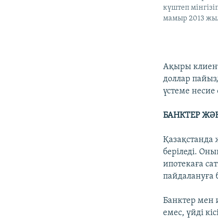
күштеп мінгізіп
мамыр 2013 жыл
Ақыры клиент
доллар пайыз
үстеме несие 
БАНКТЕР ЖӘ
Қазақстанда 
беріледі. Оны
ипотекаға сат
пайдалануға 
Банктер мен 
емес, үйді кі