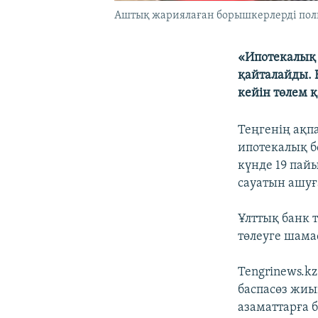
Аштық жариялаған борышкерлерді полиц
«Ипотекалық н
қайталайды. 
кейін төлем 
Теңгенің ақп
ипотекалық б
күнде 19 пай
сауатын ашуғ
Ұлттық банк 
төлеуге шама
Tengrinews.kz
баспасөз жиы
азаматтарға 