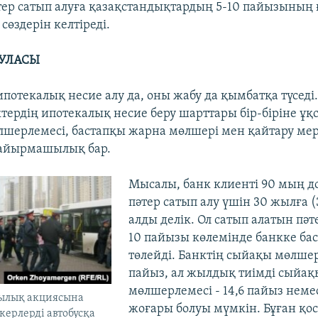
тер сатып алуға қазақстандықтардың 5-10 пайызының
 сөздерін келтіреді.
УЛАСЫ
потекалық несие алу да, оны жабу да қымбатқа түседі.
ктердің ипотекалық несие беру шарттары бір-біріне ұқ
шерлемесі, бастапқы жарна мөлшері мен қайтару мер
 айырмашылық бар.
Мысалы, банк клиенті 90 мың д
пәтер сатып алу үшін 30 жылға (
алды делік. Ол сатып алатын пә
10 пайызы көлемінде банкке ба
төлейді. Банктің сыйақы мөлшерл
пайыз, ал жылдық тиімді сыйақ
мөлшерлемесі - 14,6 пайыз неме
ылық акциясына
жоғары болуы мүмкін. Бұған қ
ерлерді автобусқа