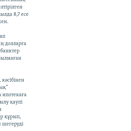
елтірілген
ылда 8,7 есе
кен.
ап
ң долларға
 банктер
арылмаған
 кәсібінен
ық”
 ипотекаға
ылу қаупі
н
р құрып,
 шегеруді