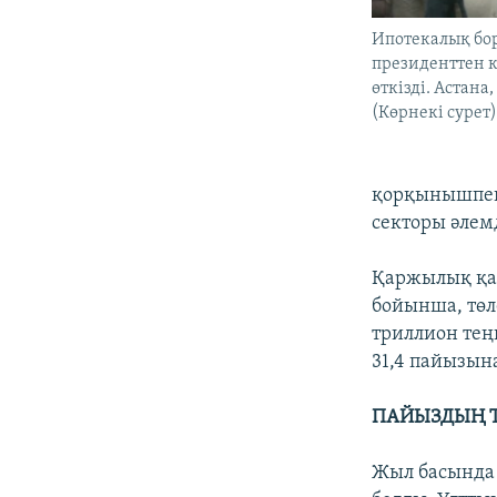
Ипотекалық б
президенттен к
өткізді. Астана
(Көрнекі сурет
қорқынышпен 
секторы әлем
Қаржылық қад
бойынша, төл
триллион тең
31,4 пайызын
ПАЙЫЗДЫҢ Т
Жыл басында 