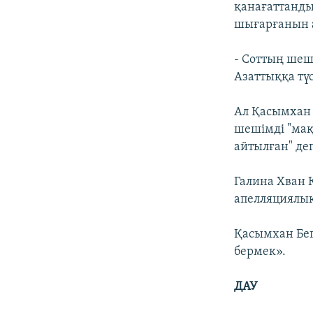
қанағаттанды
шығарғанын 
- Соттың шеші
Азаттыққа түс
Ал Қасымхан 
шешімді "мақ
айтылған" де
Галина Хван
апелляциялы
Қасымхан Бег
бермек».
ДАУ