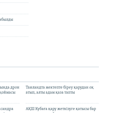
табылды
сында дрон
Таиландта мектепте біреу қарудан оқ
 қоймасы
атып, алты адам қаза тапты
ксандра
АҚШ Кубаға қару жеткізуге қатысы бар