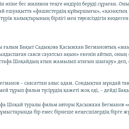
ін өзіне бес миллион теңге өндіріп беруді сұраған. О
ай ешуақытта «фашистердің құйыршығы», «қазақтың 
 түрік халықтарының бірлігі мен тәуелсіздігін көздеген
 ғалым Бақыт Садықова Қасымхан Бегмановтың «ма
ылдаспаған саяси сауатсыз ақын» екенін айтып, оның 
стафа Шоқайдың атын жамылып атағын шығару» деп, 
егманов – саясаттан алыс адам. Сондықтан мұндай т
ей тұрып фильм түсірудің қажеті жоқ еді, – дейді Бақ
фа Шоқай туралы фильм авторы Қасымхан Бегманов 
ұмыстарында бір емес бірнеше кеңесшілердің бірге ж