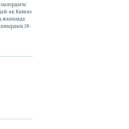
Қызылордағы
дай-ақ Кавказ
ің жанымда
 мамырдың 18-