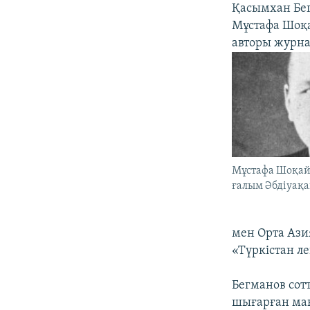
Қасымхан Бег
Мұстафа Шоқа
авторы журна
Мұстафа Шоқай.
ғалым Әбдіуақа
мен Орта Ази
«Түркістан л
Бегманов сот
шығарған мақ