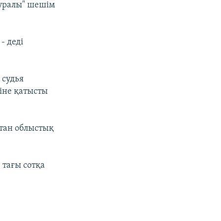
туралы" шешім
- деді
 судья
ріне қатысты
тан облыстық
 тағы сотқа