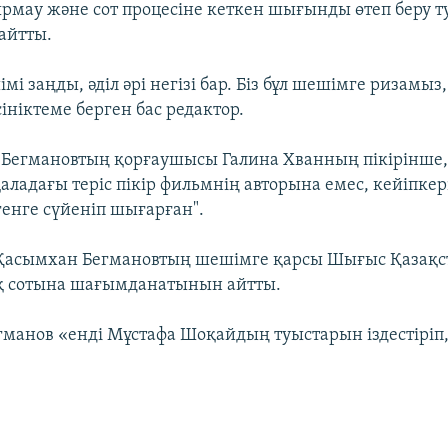
рмау және сот процесіне кеткен шығынды өтеп беру 
айтты.
мі заңды, әділ әрі негізі бар. Біз бұл шешімге ризамыз, 
ініктеме берген бас редактор.
Бегмановтың қорғаушысы Галина Хванның пікірінше,
аладағы теріс пікір фильмнің авторына емес, кейіпке
генге сүйеніп шығарған".
 Қасымхан Бегмановтың шешімге қарсы Шығыс Қазақс
қ сотына шағымданатынын айтты.
манов «енді Мұстафа Шоқайдың туыстарын іздестіріп,