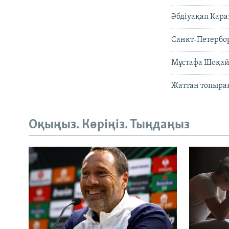
Әбдіуақап Қара
Санкт-Петербо
Мұстафа Шоқай
Жаттан топыра
Оқыңыз. Көріңіз. Тыңдаңыз