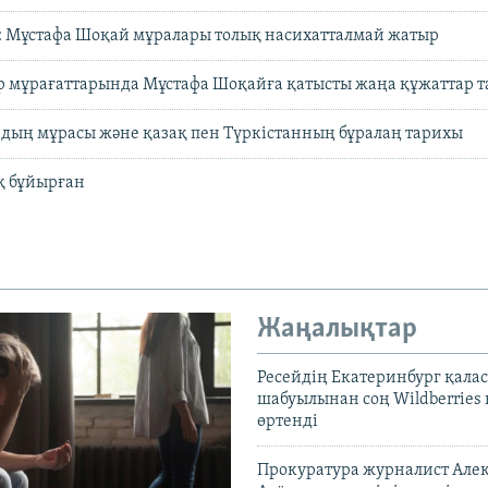
: Мұстафа Шоқай мұралары толық насихатталмай жатыр
р мұрағаттарында Мұстафа Шоқайға қатысты жаңа құжаттар 
дың мұрасы және қазақ пен Түркістанның бұралаң тарихы
қ бұйырған
Жаңалықтар
Ресейдің Екатеринбург қала
шабуылынан соң Wildberries
өртенді
Прокуратура журналист Але