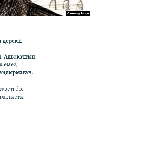
 деректі
. Адвокаттың
а емес,
тандырмаған.
азеті бас
айланысты