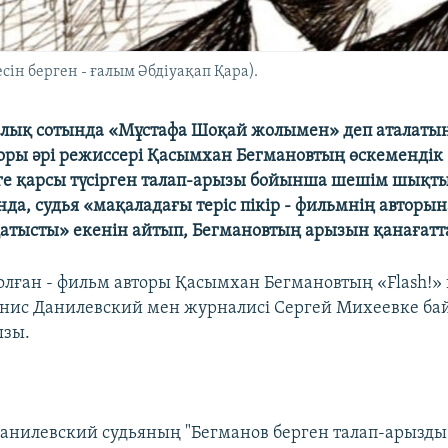
ін берген - ғалым Әбдіуақап Қара).
лық сотында «Мұстафа Шоқай жолымен» деп аталатын
оры әрі режиссері Қасымхан Бегмановтың өскемендік
е қарсы түсірген талап-арызы бойынша шешім шықты
нда, судья «мақаладағы теріс пікір - фильмнің авторын
қатысты» екенін айтып, Бегмановтың арызын қанағат
олған - фильм авторы Қасымхан Бегмановтың «Flash!» г
нис Данилевский мен журналисі Сергей Михеевке б
ызы.
Данилевский судьяның "Бегманов берген талап-арызды