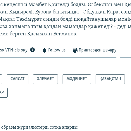
ас кеңесшісі Мәмбет Қойгелді болды. Өзбекстан мен 
рхан Қыдырәлі, Еуропа бағытында - Әбдуақап Қара, сон
Мақсат Тәжімұрат сынды белді шоқайтанушылар мен
ова ханымға тағы қандай мамандар қажет еді? - деді
ктеме берген Қасымхан Бегманов.
VPN-сіз оқу
Follow us
Принтерден шығару
САЯСАТ
ӘЛЕУМЕТ
МӘДЕНИЕТ
ҚАЗАҚСТАН
АР
образы журналистерді сотқа апарды