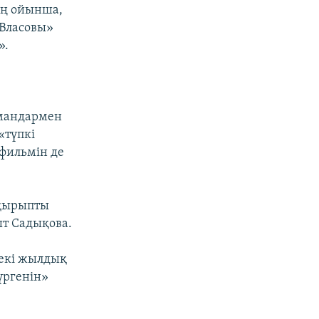
ның ойынша,
Власовы»
».
мандармен
«түпкі
фильмін де
ақырыпты
ыт Садықова.
«екі жылдық
үргенін»