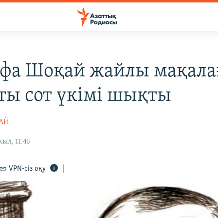
фа Шоқай жайлы мақала
ты сот үкімі шықты
ТАЙ
ыл, 11:45
VPN-сіз оқу