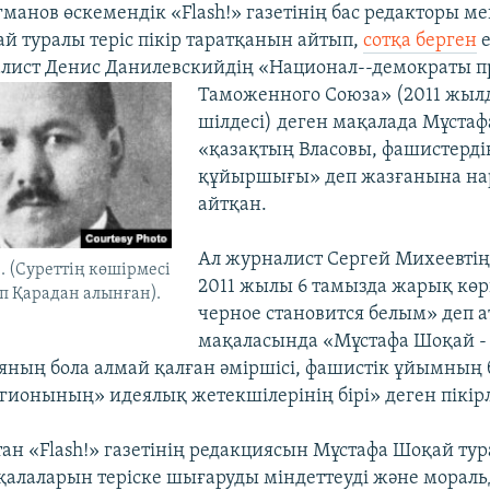
манов өскемендік «Flash!» газетінің бас редакторы м
й туралы теріс пікір таратқанын айтып,
сотқа берген
е
лист Денис Данилевскийдің «Национал--демократы п
Таможенного Союза» (2011 жыл
шілдесі) деген мақалада Мұста
«қазақтың Власовы, фашистерді
құйыршығы» деп жазғанына на
айтқан.
Ал журналист Сергей Михеевтің 
 (Суреттің көшірмесі
2011 жылы 6 тамызда жарық көр
п Қарадан алынған).
черное становится белым» деп 
мақаласында «Мұстафа Шоқай -
яның бола алмай қалған әміршісі, фашистік ұйымның
егионының» идеялық жетекшілерінің бірі» деген пікір
тан «Flash!» газетінің редакциясын Мұстафа Шоқай ту
алаларын теріске шығаруды міндеттеуді және мораль