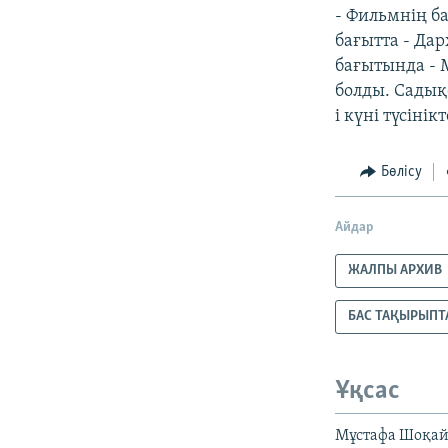
- Фильмнің б
бағытта - Да
бағытында - 
болды. Садық
і күні түсіні
Бөлісу
Айдар
ЖАЛПЫ АРХИВ
БАС ТАҚЫРЫПТ
Ұқсас
Мұстафа Шоқай 