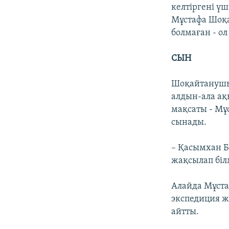
келтіргені үш
Мұстафа Шоқ
болмаған - ол
СЫН
Шоқайтанушы
алдын-ала ақ
мақсаты - Мұ
сынады.
– Қасымхан Б
жақсылап білм
Алайда Мұста
экспедиция ж
айтты.