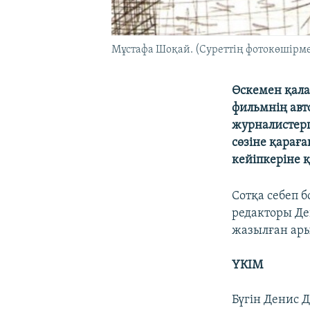
Мұстафа Шоқай. (Суреттің фотокөшірмес
Өскемен қала
фильмнің авт
журналистерг
сөзіне қараға
кейіпкеріне 
Сотқа себеп б
редакторы Де
жазылған ар
ҮКІМ
Бүгін Денис 