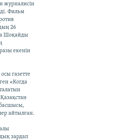
ен журналисін
ді. Фильм
ротив
дың 26
фа Шоқайды
ң
разы екенін
осы газетте
ген «Когда
аталатын
 Қазақстан
 басшысы,
лер айтылған.
ралы
дық зардап