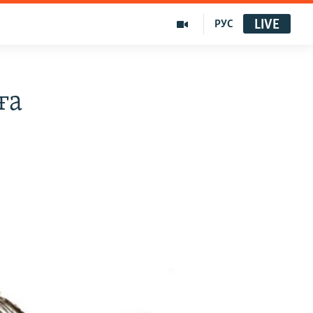
LIVE
РУС
ға