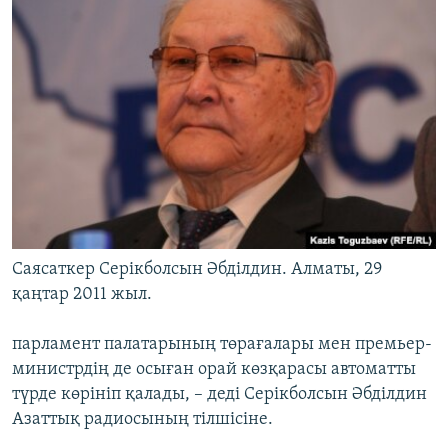
Саясаткер Серікболсын Әбділдин. Алматы, 29
қаңтар 2011 жыл.
парламент палатарының төрағалары мен премьер-
министрдің де осыған орай көзқарасы автоматты
түрде көрініп қалады, – деді Серікболсын Әбділдин
Азаттық радиосының тілшісіне.