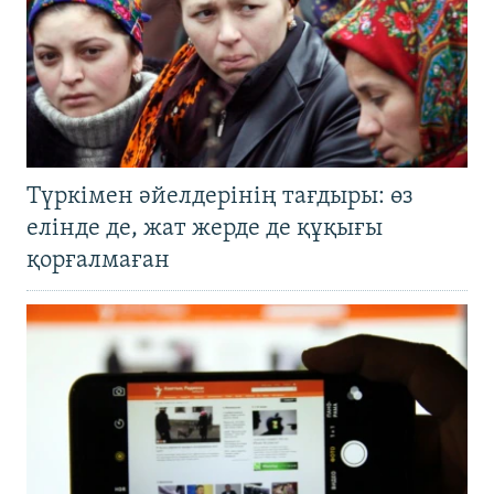
Түркімен әйелдерінің тағдыры: өз
елінде де, жат жерде де құқығы
қорғалмаған