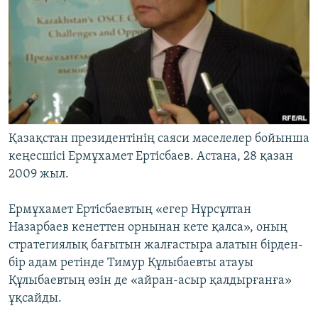
Қазақстан президентінің саяси мәселелер бойынша
кеңесшісі Ермұхамет Ертісбаев. Астана, 28 қазан
2009 жыл.
Ермұхамет Ертісбаевтың «егер Нұрсұлтан
Назарбаев кенеттен орнынан кете қалса», оның
стратегиялық бағытын жалғастыра алатын бірден-
бір адам ретінде Тимур Құлыбаевты атауы
Құлыбаевтың өзін де «айран-асыр қалдырғанға»
ұқсайды.