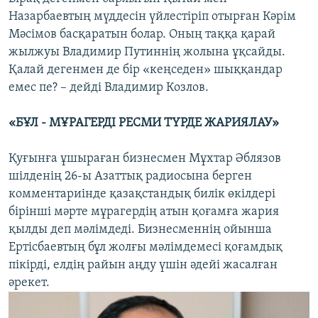
Назарбаевтың мүддесін үйлестіріп отырған Кәрім
Мәсімов басқаратын болар. Оның таққа қарай
жылжуы Владимир Путиннің жолына ұқсайды.
Қалай дегенмен де бір «кеңседен» шыққандар
емес пе? – дейді Владимир Козлов.
«БҰЛ - МҰРАГЕРДІ РЕСМИ ТҮРДЕ ЖАРИЯЛАУ»
Қуғынға ұшыраған бизнесмен Мұхтар Әблязов
шілденің 26-ы Азаттық радиосына берген
комментариінде қазақстандық билік өкілдері
бірінші мәрте мұрагердің атын қоғамға жария
қылды деп мәлімдеді. Бизнесменнің ойынша
Ертісбаевтың бұл жолғы мәлімдемесі қоғамдық
пікірді, елдің райын аңду үшін әдейі жасалған
әрекет.