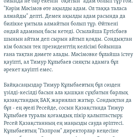
ойында не бар екенін "оқитын" адам болып тұр ғой.
"Кәрім Мәсімов өте ақылды адам. Ол таққа таласа
алмайды" депті. Демек ақылды адам расында да
билікке ұмтыла алмайтын болып тұр. Өйткені
ондай адамның басы кетеді. Осылайша Ертісбаев
шынын айтам деп сырын айтып қояды. Сондықтан
кім болсын тек президенттің келісімі бойынша
ғана тақтан дәмете алады. Мәсімовке бұлайша істеу
қауіпті, ал Тимур Құлыбаев сияқты адамға бұл
әрекет қауіпті емес.
Байқасаңыздар Тимур Құлыбаевтың бұл сөзден
үзілді-кесілді басын ала қашқан сұқбатын барлық
қазақстандық БАҚ жариялап жатыр. Сондықтан да
бұл - ең әуелі Ресейде, сосын Қазақстанда Тимур
Құлыбаев туралы қоғамдық пікір қалыптастыру.
Ресей Қазақстанның ең маңызды сауда әріптесі.
Құлыбаевтың "Газпром" директорлар кеңесіне