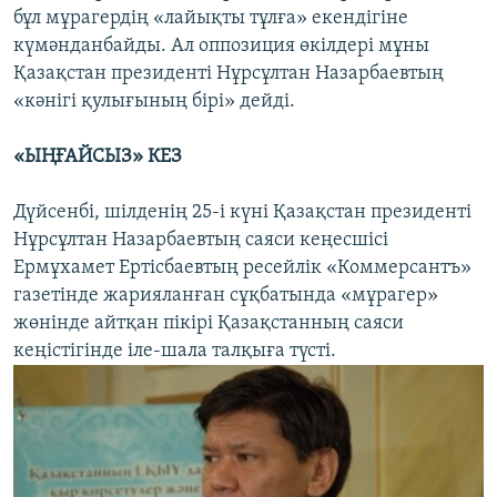
бұл мұрагердің «лайықты тұлға» екендігіне
күмәнданбайды. Ал оппозиция өкілдері мұны
Қазақстан президенті Нұрсұлтан Назарбаевтың
«кәнігі қулығының бірі» дейді.
«ЫҢҒАЙСЫЗ» КЕЗ
Дүйсенбі, шілденің 25-і күні Қазақстан президенті
Нұрсұлтан Назарбаевтың саяси кеңесшісі
Ермұхамет Ертісбаевтың ресейлік «Коммерсантъ»
газетінде жарияланған сұқбатында «мұрагер»
жөнінде айтқан пікірі Қазақстанның саяси
кеңістігінде іле-шала талқыға түсті.