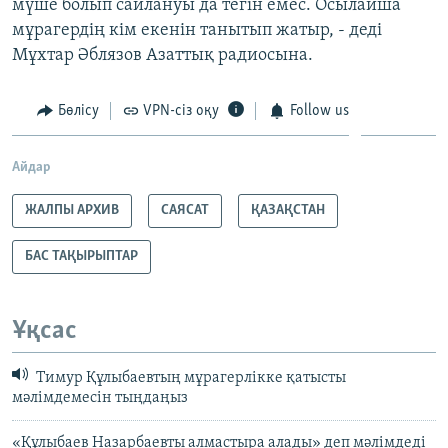
мүше болып сайлануы да тегін емес. Осылайша
мұрагердің кім екенін танытып жатыр, - деді
Мұхтар Әблязов Азаттық радиосына.
Бөлісу
VPN-сіз оқу
Follow us
Айдар
ЖАЛПЫ АРХИВ
САЯСАТ
ҚАЗАҚСТАН
БАС ТАҚЫРЫПТАР
Ұқсас
Тимур Құлыбаевтың мұрагерлікке қатысты
мәлімдемесін тыңдаңыз
«Құлыбаев Назарбаевты алмастыра алады» деп мәлімдеді