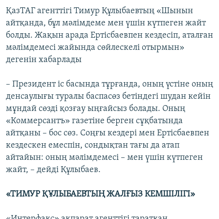
ҚазТАГ агенттігі Тимур Құлыбаевтың «Шынын
айтқанда, бұл мәлімдеме мен үшін күтпеген жайт
болды. Жақын арада Ертісбаевпен кездесіп, аталған
мәлімдемесі жайында сөйлескелі отырмын»
дегенін хабарлады
– Президент іс басында тұрғанда, оның үстіне оның
денсаулығы туралы баспасөз бетіндегі шудан кейін
мұндай сөзді қозғау ыңғайсыз болады. Оның
«Коммерсантъ» газетіне берген сұқбатында
айтқаны – бос сөз. Соңғы кездері мен Ертісбаевпен
кездескен емеспін, сондықтан тағы да атап
айтайын: оның мәлімдемесі – мен үшін күтпеген
жайт, – дейді Құлыбаев.
«ТИМУР ҚҰЛЫБАЕВТЫҢ ЖАЛҒЫЗ КЕМШІЛІГІ»
«Интерфакс» ақпарат агенттігі таратқан