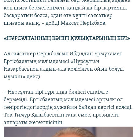
болуға жеткілікті байлығы бар. Жұршылық алдына
көп шыға бермегенімен, қандай да бір партияны
басқаратын болса, одан өте күшті саясаткер
шығары анық, – дейді Мақсұт Нәрікбаев.
«НҰРСҰЛТАННЫҢ КӘНІГІ ҚУЛЫҚТАРЫНЫҢ БІРІ»
Ал саясаткер Серікболсын Әбділдин Ермұхамет
Ертісбаевтың мәлімдемесі «Нұрсұлтан
Назарбаевпен алдын-ала келісілген ойын болуы
мүмкін» дейді.
– Нұрсұлтан тірі тұрғанда билікті ешкімге
бермейді. Ертісбаевтың мәлімдемесі арқылы ол
төңірегіндегілердің аужайын байқап көргісі келеді.
Тек Тимур Құлыбаевтың ғана емес, президент
аппараты жетекшісінің,