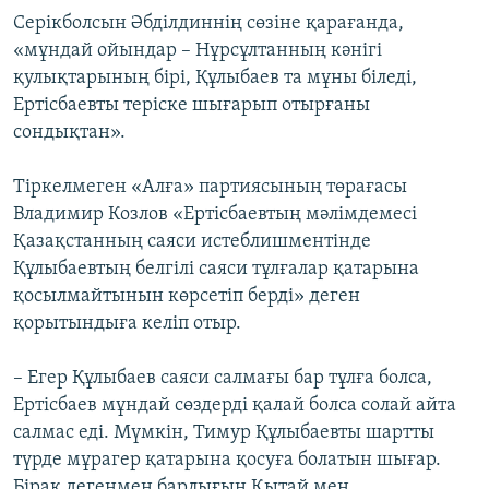
Серікболсын Әбділдиннің сөзіне қарағанда,
«мұндай ойындар – Нұрсұлтанның кәнігі
қулықтарының бірі, Құлыбаев та мұны біледі,
Ертісбаевты теріске шығарып отырғаны
сондықтан».
Тіркелмеген «Алға» партиясының төрағасы
Владимир Козлов «Ертісбаевтың мәлімдемесі
Қазақстанның саяси истеблишментінде
Құлыбаевтың белгілі саяси тұлғалар қатарына
қосылмайтынын көрсетіп берді» деген
қорытындыға келіп отыр.
– Егер Құлыбаев саяси салмағы бар тұлға болса,
Ертісбаев мұндай сөздерді қалай болса солай айта
салмас еді. Мүмкін, Тимур Құлыбаевты шартты
түрде мұрагер қатарына қосуға болатын шығар.
Бірақ дегенмен барлығын Қытай мен