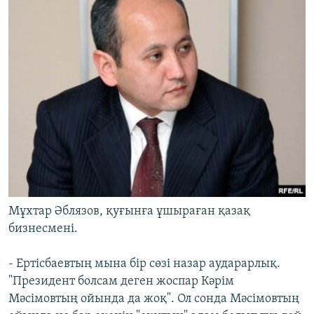
Мұхтар Әблязов, қуғынға ұшыраған қазақ
бизнесмені.
- Ертісбаевтың мына бір сөзі назар аударарлық.
"Президент болсам деген жоспар Кәрім
Мәсімовтың ойында да жоқ". Ол сонда Мәсімовтың