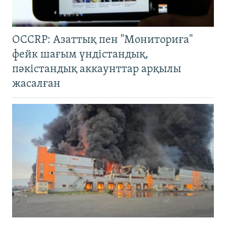
OCCRP: Азаттық пен "Мониториға"
фейк шағым үндістандық,
пәкістандық аккаунттар арқылы
жасалған