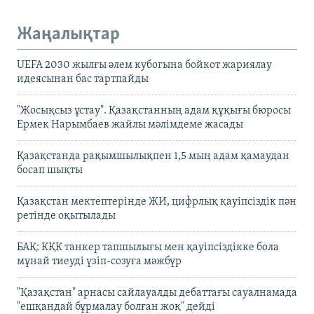
Жаңалықтар
UEFA 2030 жылғы әлем кубогына бойкот жариялау
идеясынан бас тартпайды
"Жосықсыз ұстау". Қазақстанның адам құқығы бюросы
Ермек Нарымбаев жайлы мәлімдеме жасады
Қазақстанда рақымшылықпен 1,5 мың адам қамаудан
босап шықты
Қазақстан мектептерінде ЖИ, цифрлық қауіпсіздік пән
ретінде оқытылады
БАҚ: КҚК танкер тапшылығы мен қауіпсіздікке бола
мұнай тиеуді үзіп-созуға мәжбүр
"Қазақстан" арнасы сайлауалды дебаттағы сауалнамада
"ешқандай бұрмалау болған жоқ" дейді