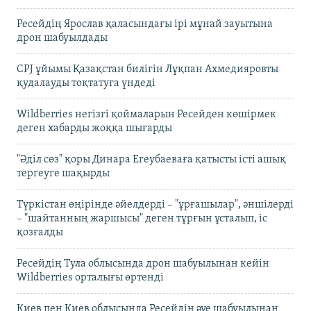
Ресейдің Ярослав қаласындағы ірі мұнай зауытына
дрон шабуылдады
CPJ ұйымы Қазақстан билігін Лұқпан Ахмедияровты
қудалауды тоқтатуға үндеді
Wildberries негізгі қоймаларын Ресейден көшірмек
деген хабарды жоққа шығарды
"Әділ сөз" қоры Динара Егеубаеваға қатысты істі ашық
тергеуге шақырды
Түркістан өңірінде әйелдерді – "ұрғашылар", әншілерді
– "шайтанның жаршысы" деген тұрғын ұсталып, іс
қозғалды
Ресейдің Тула облысында дрон шабуылынан кейін
Wildberries орталығы өртенді
Киев пен Киев облысында Ресейдің әуе шабуылынан