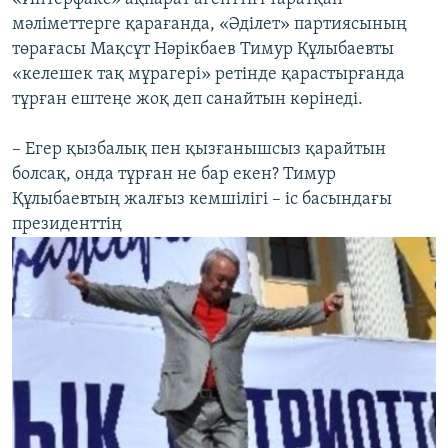
мәліметтерге қарағанда, «Әділет» партиясының
төрағасы Мақсұт Нәрікбаев Тимур Құлыбаевты
«келешек тақ мұрагері» ретінде қарастырғанда
тұрған ештеңе жоқ деп санайтын көрінеді.
– Егер қызбалық пен қызғанышсыз қарайтын
болсақ, онда тұрған не бар екен? Тимур
Құлыбаевтың жалғыз кемшілігі – іс басындағы
президенттің