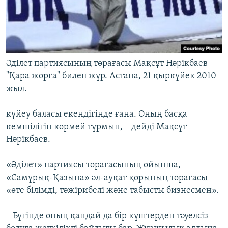
Әділет партиясының төрағасы Мақсұт Нәрікбаев
"Қара жорға" билеп жүр. Астана, 21 қыркүйек 2010
жыл.
күйеу баласы екендігінде ғана. Оның басқа
кемшілігін көрмей тұрмын, – дейді Мақсұт
Нәрікбаев.
«Әділет» партиясы төрағасының ойынша,
«Самұрық-Қазына» әл-ауқат қорының төрағасы
«өте білімді, тәжірибелі және табысты бизнесмен».
– Бүгінде оның қандай да бір күштерден тәуелсіз