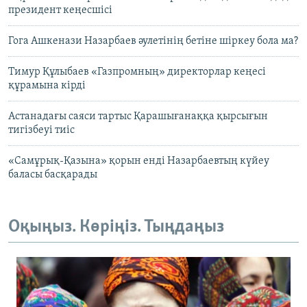
президент кеңесшісі
Гога Ашкенази Назарбаев әулетінің бетіне шіркеу бола ма?
Тимур Құлыбаев «Газпромның» директорлар кеңесі
құрамына кірді
Астанадағы саяси тартыс Қарашығанаққа қырсығын
тигізбеуі тиіс
«Самұрық-Қазына» қорын енді Назарбаевтың күйеу
баласы басқарады
Оқыңыз. Көріңіз. Тыңдаңыз