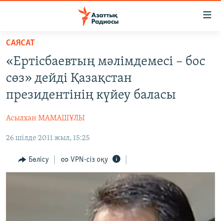
Accessibility
links
Skip
САЯСАТ
to
ЖАҢАЛЫҚТАР
«Ертісбаевтың мәлімдемесі – бос
main
САЯСАТ
content
сөз» дейді Қазақстан
AZATTYQTV
Skip
президентінің күйеу баласы
to
ҚАҢТАР ОҚИҒАСЫ
main
Асылхан МАМАШҰЛЫ
АДАМ ҚҰҚЫҚТАРЫ
Navigation
Skip
26 шілде 2011 жыл, 15:25
ӘЛЕУМЕТ
to
ӘЛЕМ
Бөлісу
VPN-сіз оқу
Search
АРНАЙЫ ЖОБАЛАР
Русский