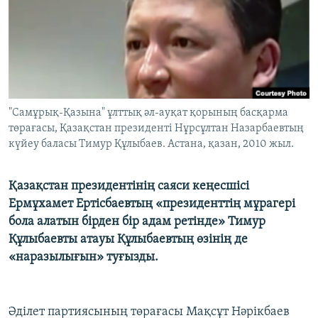
ЖАЗЫЛЫҢЫЗ
Басқа тілдерде
"Самұрық-Қазына" ұлттық әл-ауқат қорының басқарма
төрағасы, Қазақстан президенті Нұрсұлтан Назарбаевтың
күйеу баласы Тимур Құлыбаев. Астана, қазан, 2010 жыл.
Қазақстан президентінің саяси кеңесшісі
Ермұхамет Ертісбаевтың «президенттің мұрагері
бола алатын бірден бір адам ретінде» Тимур
Құлыбаевты атауы Құлыбаевтың өзінің де
«наразылығын» туғызды.
Әділет партиясының төрағасы Мақсұт Нәрікбаев