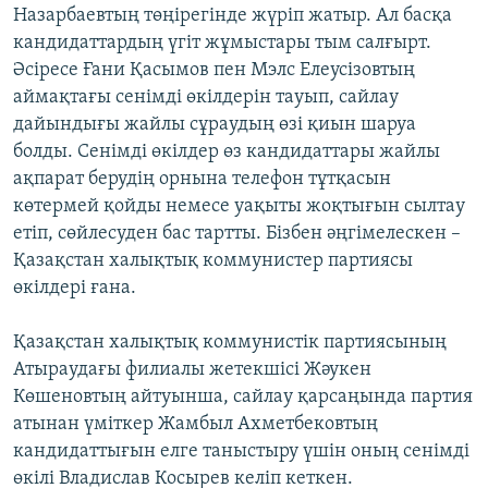
Назарбаевтың төңірегінде жүріп жатыр. Ал басқа
кандидаттардың үгіт жұмыстары тым салғырт.
Әсіресе Ғани Қасымов пен Мэлс Елеусізовтың
аймақтағы сенімді өкілдерін тауып, сайлау
дайындығы жайлы сұраудың өзі қиын шаруа
болды. Сенімді өкілдер өз кандидаттары жайлы
ақпарат берудің орнына телефон тұтқасын
көтермей қойды немесе уақыты жоқтығын сылтау
етіп, сөйлесуден бас тартты. Бізбен әңгімелескен –
Қазақстан халықтық коммунистер партиясы
өкілдері ғана.
Қазақстан халықтық коммунистік партиясының
Атыраудағы филиалы жетекшісі Жәукен
Көшеновтың айтуынша, сайлау қарсаңында партия
атынан үміткер Жамбыл Ахметбековтың
кандидаттығын елге таныстыру үшін оның сенімді
өкілі Владислав Косырев келіп кеткен.