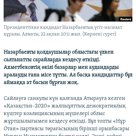
ЖАЗЫЛЫҢЫЗ
Президенттікке кандидат Назарбаевтың үгіт-насихат
Басқа тілдерде
құралы. Алматы, 22 ақпан 2011 жыл. (Көрнекі сурет)
Назарбаевты қолдаушылар облыстағы үлкен
салтанатты сарайларда кездесу өткізді.
Ахметбековтің өкілі базарлар мен аудандарды
аралауды ғана місе тұтты. Ал басқа кандидаттар бұл
аймаққа ат басын бұрған жоқ.
Сайлауға санаулы күн қалғанда Атырауға келген
«Қазақстан–2020» жалпыұлттық демократиялық
күштер коалициясының мүшелері облыс
жұртшылығымен кездесу өткізді. Бұл топты «Нұр
Отан» партиясы төрағасының бірінші орынбасары