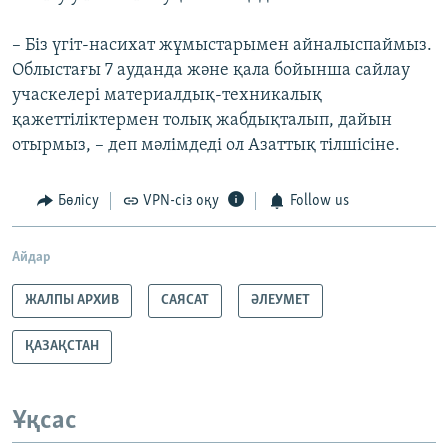
– Біз үгіт-насихат жұмыстарымен айналыспаймыз.
Облыстағы 7 ауданда және қала бойынша сайлау
учаскелері материалдық-техникалық
қажеттіліктермен толық жабдықталып, дайын
отырмыз, – деп мәлімдеді ол Азаттық тілшісіне.
Бөлісу
VPN-сіз оқу
Follow us
Айдар
ЖАЛПЫ АРХИВ
САЯСАТ
ӘЛЕУМЕТ
ҚАЗАҚСТАН
Ұқсас