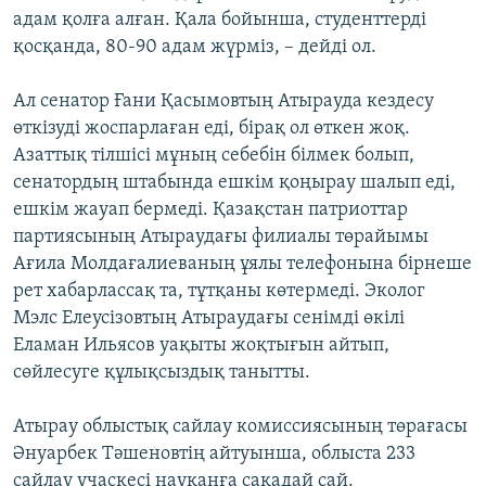
адам қолға алған. Қала бойынша, студенттерді
қосқанда, 80-90 адам жүрміз, – дейді ол.
Ал сенатор Ғани Қасымовтың Атырауда кездесу
өткізуді жоспарлаған еді, бірақ ол өткен жоқ.
Азаттық тілшісі мұның себебін білмек болып,
сенатордың штабында ешкім қоңырау шалып еді,
ешкім жауап бермеді. Қазақстан патриоттар
партиясының Атыраудағы филиалы төрайымы
Ағила Молдағалиеваның ұялы телефонына бірнеше
рет хабарлассақ та, тұтқаны көтермеді. Эколог
Мэлс Елеусізовтың Атыраудағы сенімді өкілі
Еламан Ильясов уақыты жоқтығын айтып,
сөйлесуге құлықсыздық танытты.
Атырау облыстық сайлау комиссиясының төрағасы
Әнуарбек Тәшеновтің айтуынша, облыста 233
сайлау учаскесі науқанға сақадай сай.