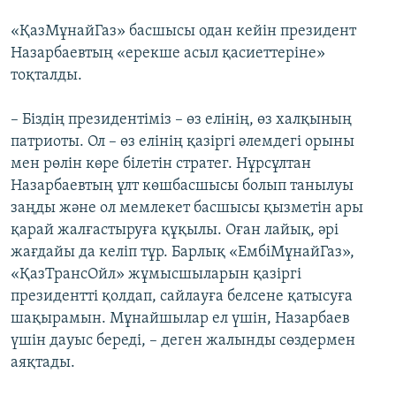
«ҚазМұнайГаз» басшысы одан кейін президент
Назарбаевтың «ерекше асыл қасиеттеріне»
тоқталды.
– Біздің президентіміз – өз елінің, өз халқының
патриоты. Ол – өз елінің қазіргі әлемдегі орыны
мен рөлін көре білетін стратег. Нұрсұлтан
Назарбаевтың ұлт көшбасшысы болып танылуы
заңды және ол мемлекет басшысы қызметін ары
қарай жалғастыруға құқылы. Оған лайық, әрі
жағдайы да келіп тұр. Барлық «ЕмбіМұнайГаз»,
«ҚазТрансОйл» жұмысшыларын қазіргі
президентті қолдап, сайлауға белсене қатысуға
шақырамын. Мұнайшылар ел үшін, Назарбаев
үшін дауыс береді, – деген жалынды сөздермен
аяқтады.