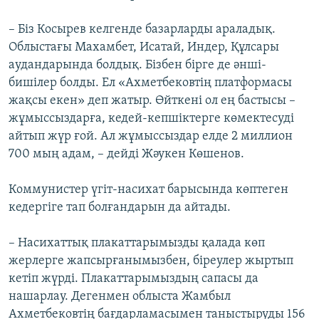
– Біз Косырев келгенде базарларды араладық.
Облыстағы Махамбет, Исатай, Индер, Құлсары
аудандарында болдық. Бізбен бірге де әнші-
бишілер болды. Ел «Ахметбековтің платформасы
жақсы екен» деп жатыр. Өйткені ол ең бастысы –
жұмыссыздарға, кедей-кепшіктерге көмектесуді
айтып жүр ғой. Ал жұмыссыздар елде 2 миллион
700 мың адам, – дейді Жәукен Көшенов.
Коммунистер үгіт-насихат барысында көптеген
кедергіге тап болғандарын да айтады.
– Насихаттық плакаттарымызды қалада көп
жерлерге жапсырғанымызбен, біреулер жыртып
кетіп жүрді. Плакаттарымыздың сапасы да
нашарлау. Дегенмен облыста Жамбыл
Ахметбековтің бағдарламасымен таныстыруды 156