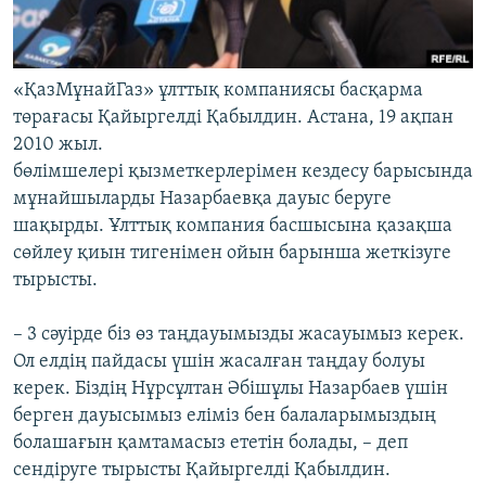
«ҚазМұнайГаз» ұлттық компаниясы басқарма
төрағасы Қайыргелді Қабылдин. Астана, 19 ақпан
2010 жыл.
бөлімшелері қызметкерлерімен кездесу барысында
мұнайшыларды Назарбаевқа дауыс беруге
шақырды. Ұлттық компания басшысына қазақша
сөйлеу қиын тигенімен ойын барынша жеткізуге
тырысты.
– 3 сәуірде біз өз таңдауымызды жасауымыз керек.
Ол елдің пайдасы үшін жасалған таңдау болуы
керек. Біздің Нұрсұлтан Әбішұлы Назарбаев үшін
берген дауысымыз еліміз бен балаларымыздың
болашағын қамтамасыз ететін болады, – деп
сендіруге тырысты Қайыргелді Қабылдин.