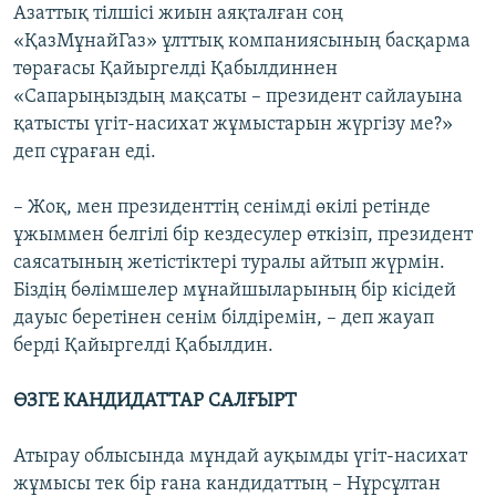
Азаттық тілшісі жиын аяқталған соң
«ҚазМұнайГаз» ұлттық компаниясының басқарма
төрағасы Қайыргелді Қабылдиннен
«Сапарыңыздың мақсаты – президент сайлауына
қатысты үгіт-насихат жұмыстарын жүргізу ме?»
деп сұраған еді.
– Жоқ, мен президенттің сенімді өкілі ретінде
ұжыммен белгілі бір кездесулер өткізіп, президент
саясатының жетістіктері туралы айтып жүрмін.
Біздің бөлімшелер мұнайшыларының бір кісідей
дауыс беретінен сенім білдіремін, – деп жауап
берді Қайыргелді Қабылдин.
ӨЗГЕ КАНДИДАТТАР САЛҒЫРТ
Атырау облысында мұндай ауқымды үгіт-насихат
жұмысы тек бір ғана кандидаттың – Нұрсұлтан