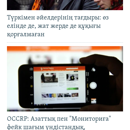
Түркімен әйелдерінің тағдыры: өз
елінде де, жат жерде де құқығы
қорғалмаған
OCCRP: Азаттық пен "Мониториға"
фейк шағым үндістандық,