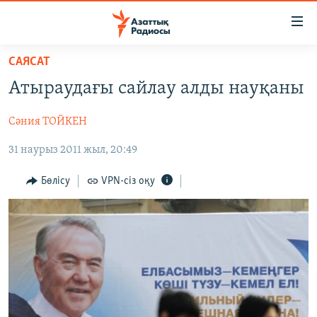
Accessibility
links
Skip
САЯСАТ
to
ЖАҢАЛЫҚТАР
Атыраудағы сайлау алды науқаны
main
САЯСАТ
content
Сәния ТОЙКЕН
AZATTYQTV
Skip
to
31 наурыз 2011 жыл, 20:49
ҚАҢТАР ОҚИҒАСЫ
main
АДАМ ҚҰҚЫҚТАРЫ
Navigation
Бөлісу
VPN-сіз оқу
Skip
ӘЛЕУМЕТ
to
ӘЛЕМ
Search
АРНАЙЫ ЖОБАЛАР
Русский