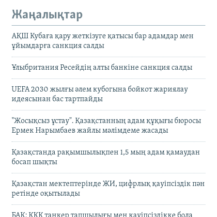
Жаңалықтар
АҚШ Кубаға қару жеткізуге қатысы бар адамдар мен
ұйымдарға санкция салды
Ұлыбритания Ресейдің алты банкіне санкция салды
UEFA 2030 жылғы әлем кубогына бойкот жариялау
идеясынан бас тартпайды
"Жосықсыз ұстау". Қазақстанның адам құқығы бюросы
Ермек Нарымбаев жайлы мәлімдеме жасады
Қазақстанда рақымшылықпен 1,5 мың адам қамаудан
босап шықты
Қазақстан мектептерінде ЖИ, цифрлық қауіпсіздік пән
ретінде оқытылады
БАҚ: КҚК танкер тапшылығы мен қауіпсіздікке бола