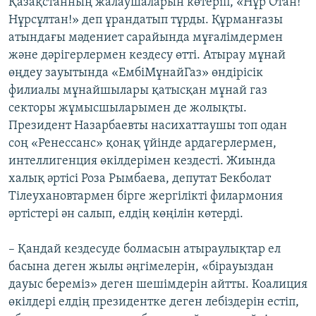
Қазақстанның жалаушаларын көтеріп, «Нұр Отан!
Нұрсұлтан!» деп ұрандатып тұрды. Құрманғазы
атындағы мәдениет сарайында мұғалімдермен
және дәрігерлермен кездесу өтті. Атырау мұнай
өңдеу зауытында «ЕмбіМұнайГаз» өндірісік
филиалы мұнайшылары қатысқан мұнай газ
секторы жұмысшыларымен де жолықты.
Президент Назарбаевты насихаттаушы топ одан
соң «Ренессанс» қонақ үйінде ардагерлермен,
интеллигенция өкілдерімен кездесті. Жиында
халық әртісі Роза Рымбаева, депутат Бекболат
Тілеухановтармен бірге жергілікті филармония
әртістері ән салып, елдің көңілін көтерді.
– Қандай кездесуде болмасын атыраулықтар ел
басына деген жылы әңгімелерін, «бірауыздан
дауыс береміз» деген шешімдерін айтты. Коалиция
өкілдері елдің президентке деген лебіздерін естіп,