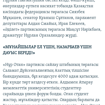
Нұрлан Нығматуллин бастап келді. Әнші-күйші,
өнерпаздар ерткен насихат тобында Қазақстан
кәсіподағы федерациясы төрағасы Сиязбек
Мұқашев, сенатор Қуаныш Сұлтанов, парламент
депутаттары Алдан Смайыл, Ирак Елекеев,
«Әділет» партиясының төрағасы Мақсұт Нәрікбаев,
драматург Нұрлан Оразалиндер жүрді.
«МҰНАЙШЫЛАР ЕЛ ҮШІН, НАЗАРБАЕВ ҮШІН
ДАУЫС БЕРЕДІ!»
«Нұр Отан» партиясы сайлау штабының төрағасы
Саламат Дүйсенғалиевтың Азаттық тілшісіне
баяндауынша, бұл кездесуге 4000 адам қатысқан.
Бір күнде төрт кездесу өткен. Алдымен Атырау
мемлекеттік университетінің студенттер
сарайында үлкен форум болды. Оған студент
жастар, мұғалімдер қатысты. Олардың барлығы да