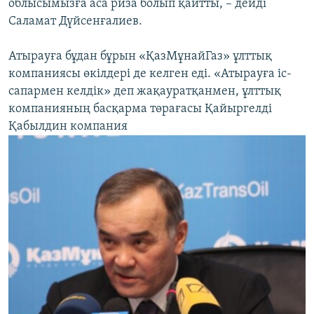
облысымызға аса риза болып қайтты, – дейді
Саламат Дүйсенғалиев.
Атырауға бұдан бұрын «ҚазМұнайГаз» ұлттық
компаниясы өкілдері де келген еді. «Атырауға іс-
сапармен келдік» деп жақауратқанмен, ұлттық
компанияның басқарма төрағасы Қайыргелді
Қабылдин компания