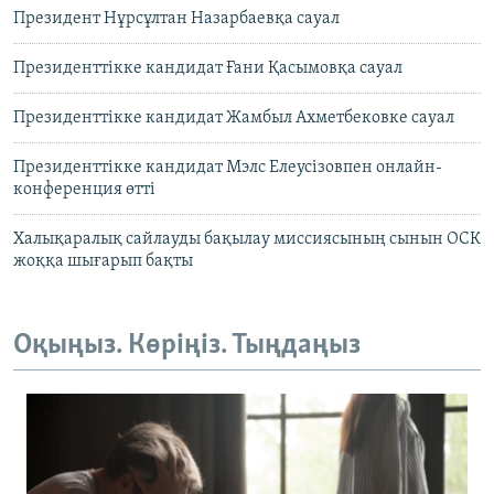
Президент Нұрсұлтан Назарбаевқа сауал
Президенттікке кандидат Ғани Қасымовқа сауал
Президенттікке кандидат Жамбыл Ахметбековке сауал
Президенттікке кандидат Мэлс Елеусізовпен онлайн-
конференция өтті
Халықаралық сайлауды бақылау миссиясының сынын ОСК
жоққа шығарып бақты
Оқыңыз. Көріңіз. Тыңдаңыз