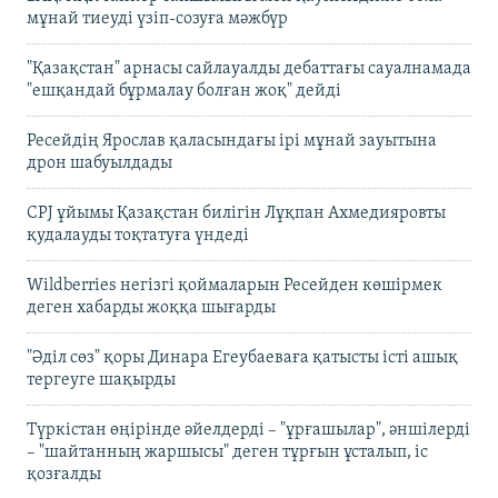
мұнай тиеуді үзіп-созуға мәжбүр
"Қазақстан" арнасы сайлауалды дебаттағы сауалнамада
"ешқандай бұрмалау болған жоқ" дейді
Ресейдің Ярослав қаласындағы ірі мұнай зауытына
дрон шабуылдады
CPJ ұйымы Қазақстан билігін Лұқпан Ахмедияровты
қудалауды тоқтатуға үндеді
Wildberries негізгі қоймаларын Ресейден көшірмек
деген хабарды жоққа шығарды
"Әділ сөз" қоры Динара Егеубаеваға қатысты істі ашық
тергеуге шақырды
Түркістан өңірінде әйелдерді – "ұрғашылар", әншілерді
– "шайтанның жаршысы" деген тұрғын ұсталып, іс
қозғалды