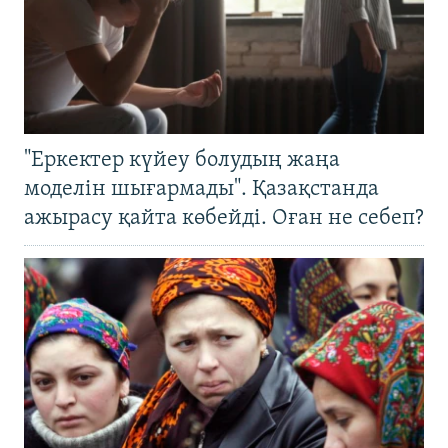
"Еркектер күйеу болудың жаңа
моделін шығармады". Қазақстанда
ажырасу қайта көбейді. Оған не себеп?