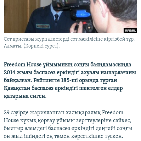
ЖАЗЫЛЫҢЫЗ
Басқа тілдерде
Сот приставы журналистерді сот мәжілісіне кіргізбей тұр.
Алматы. (Көрнекі сурет).
Freedom House ұйымының соңғы баяндамасында
2014 жылы баспасөз еркіндігі ахуалы нашарлағаны
байқалған. Рейтингте 185-ші орында тұрған
Қазақстан баспасөз еркіндігі шектелген елдер
қатарына енген.
29 сәуірде жарияланған халықаралық Freedom
House құқық қорғау ұйымы зерттеулеріне сәйкес,
былтыр әлемдегі баспасөз еркіндігі деңгейі соңғы
он жыл ішіндегі ең төмен көрсеткішке түскен.