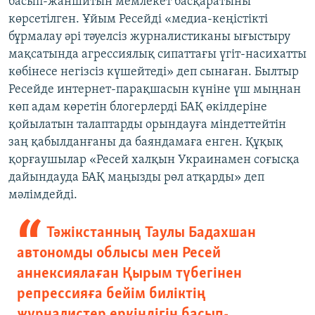
басып-жаншитын мемлекет басқаратыны
көрсетілген. Ұйым Ресейді «медиа-кеңістікті
бұрмалау әрі тәуелсіз журналистиканы ығыстыру
мақсатында агрессиялық сипаттағы үгіт-насихатты
көбінесе негізсіз күшейтеді» деп сынаған. Былтыр
Ресейде интернет-парақшасын күніне үш мыңнан
көп адам көретін блогерлерді БАҚ өкілдеріне
қойылатын талаптарды орындауға міндеттейтін
заң қабылданғаны да баяндамаға енген. Құқық
қорғаушылар «Ресей халқын Украинамен соғысқа
дайындауда БАҚ маңызды рөл атқарды» деп
мәлімдейді.
Тәжікстанның Таулы Бадахшан
автономды облысы мен Ресей
аннексиялаған Қырым түбегінен
репрессияға бейім биліктің
журналистер еркіндігін басып-