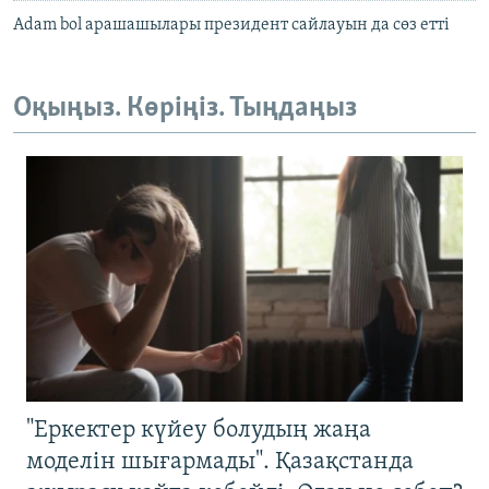
Adam bol арашашылары президент сайлауын да сөз етті
Оқыңыз. Көріңіз. Тыңдаңыз
"Еркектер күйеу болудың жаңа
моделін шығармады". Қазақстанда