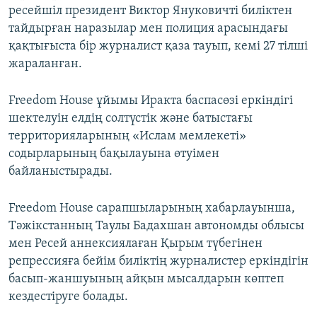
ресейшіл президент Виктор Януковичті биліктен
тайдырған наразылар мен полиция арасындағы
қақтығыста бір журналист қаза тауып, кемі 27 тілші
жараланған.
Freedom House ұйымы Иракта баспасөзі еркіндігі
шектелуін елдің солтүстік және батыстағы
территорияларының «Ислам мемлекеті»
содырларының бақылауына өтуімен
байланыстырады.
Freedom House сарапшыларының хабарлауынша,
Тәжікстанның Таулы Бадахшан автономды облысы
мен Ресей аннексиялаған Қырым түбегінен
репрессияға бейім биліктің журналистер еркіндігін
басып-жаншуының айқын мысалдарын көптеп
кездестіруге болады.