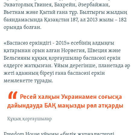
Экваторлық Гвинея, Бахрейн, Әзербайжан,
Вьетнам және Қытай ғана тұр. Былтырғы жылдың
баяндамасында Қазақстан 187, ал 2013 жылы – 182
орында болған.
«Баспасөз еркіндігі - 2015» есебінің алдыңғы
қатарынан орын алған Норвегия, Швеция және
Бельгияны құқық қорғаушылар баспасөзі еркін
елдерге жатқызған. Ұйым дерегінше, планетада әр
жеті адамның біреуі ғана баспасөзі еркін
мемлекетте тұрады.
Ресей халқын Украинамен соғысқа
дайындауда БАҚ маңызды рөл атқарды
Құқық қорғаушылар
Freedom House ұйымы «билік журналистерді