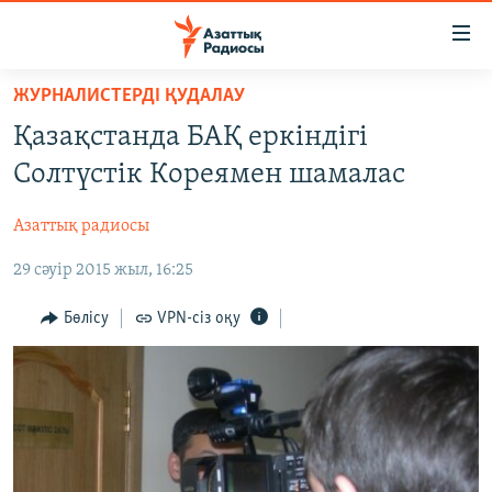
Accessibility
links
Skip
ЖУРНАЛИСТЕРДІ ҚУДАЛАУ
to
ЖАҢАЛЫҚТАР
Қазақстанда БАҚ еркіндігі
main
САЯСАТ
content
Солтүстік Кореямен шамалас
AZATTYQTV
Skip
to
Азаттық радиосы
ҚАҢТАР ОҚИҒАСЫ
main
29 сәуір 2015 жыл, 16:25
АДАМ ҚҰҚЫҚТАРЫ
Navigation
Skip
ӘЛЕУМЕТ
Бөлісу
VPN-сіз оқу
to
ӘЛЕМ
Search
АРНАЙЫ ЖОБАЛАР
Русский