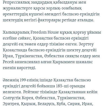
Репрессиялық заңдардың қабылдануы мен
журналистерге қарсы зорлық-зомбылық
әрекеттердің күшеюі әлемдегі баспасөз еркіндігін
шектеудің негізгі факторлары ретінде аталады.
Халықаралық Freedom House құқық қорғау ұйымы
есебіне сәйкес, Қазақстан баспасөз еркіндігі
деңгейі ең төмен елдер тізіміне енген. Зерттеу
Қазақстанда баспасөз еркіндігін шектеу деңгейі
Иран, Түркіменстан, Өзбекстан сияқты елдер мен
Ресей аннексиялап алған Қырыммен шамалас
екенін көрсетеді.
Әлемнің 199 елінің ішінде Қазақстан баспасөз
еркіндігі деңгейі бойынша 185-ші орынды
иеленген. Рейтинг тізімінде Қазақстаннан кейін
Солтүстік Корея, Өзбекстан, Түркіменстан,
Эритрея, Қырым, Беларусь, Куба, Сирия, Иран,