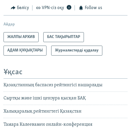
Бөлісу
VPN-сіз оқу
Follow us
Айдар
ЖАЛПЫ АРХИВ
БАС ТАҚЫРЫПТАР
АДАМ ҚҰҚЫҚТАРЫ
Журналистерді қудалау
Ұқсас
Қазақстанның баспасөз рейтингісі нашарлады
Сыртқы және ішкі цензура қысқан БАҚ
Халықаралық рейтингтегі Қазақстан
Тамара Калеевамен онлайн-конференция