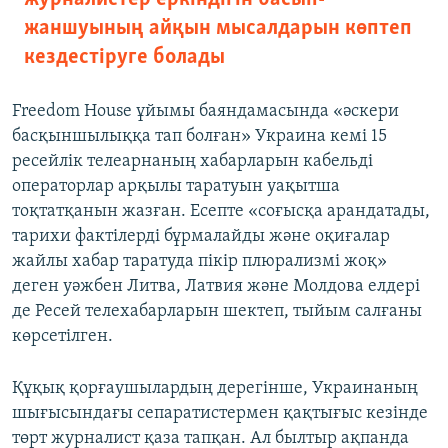
жаншуының айқын мысалдарын көптеп
кездестіруге болады
Freedom House ұйымы баяндамасында «әскери
басқыншылыққа тап болған» Украина кемі 15
ресейлік телеарнаның хабарларын кабельді
операторлар арқылы таратуын уақытша
тоқтатқанын жазған. Есепте «соғысқа арандатады,
тарихи фактілерді бұрмалайды және оқиғалар
жайлы хабар таратуда пікір плюрализмі жоқ»
деген уәжбен Литва, Латвия және Молдова елдері
де Ресей телехабарларын шектеп, тыйым салғаны
көрсетілген.
Құқық қорғаушылардың дерегінше, Украинаның
шығысындағы сепаратистермен қақтығыс кезінде
төрт журналист қаза тапқан. Ал былтыр ақпанда