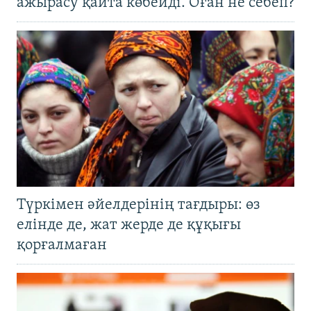
ажырасу қайта көбейді. Оған не себеп?
Түркімен әйелдерінің тағдыры: өз
елінде де, жат жерде де құқығы
қорғалмаған