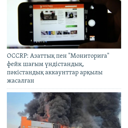
OCCRP: Азаттық пен "Мониториға"
фейк шағым үндістандық,
пәкістандық аккаунттар арқылы
жасалған