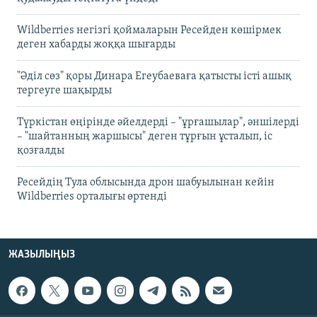
Wildberries негізгі қоймаларын Ресейден көшірмек
деген хабарды жоққа шығарды
"Әділ сөз" қоры Динара Егеубаеваға қатысты істі ашық
тергеуге шақырды
Түркістан өңірінде әйелдерді – "ұрғашылар", әншілерді
– "шайтанның жаршысы" деген тұрғын ұсталып, іс
қозғалды
Ресейдің Тула облысында дрон шабуылынан кейін
Wildberries орталығы өртенді
ЖАЗЫЛЫҢЫЗ