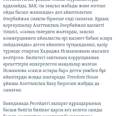
қудалайды, БАҚ-ты заңсыз жабады және өзгеше
ойды басып-жаншиды» деп айыпталатын
Әзербайжан сияқты бірнеше елді сынаған. Құқық
қорғаушылар Азаттықтың Әзербайжан қызметі
тілшісі, «салық төлеуден жалтарды, заңсыз
коммерциямен айналысты әрі қызмет бабын асыра
пайдаланды» деген айыппен тұтқындалып, қазір
түрмеде отырған Хадиджа Исмаилованы мысалға
келтірген. Биліктегі элитаның коррупциялық
әрекеттерін әшкерелеген мақалалар жазған
Исмаилова «саяси астары бар» деген уәжбен бұл
айыптарды жоққа шығарады. Freedom House
ұйымы Азаттықтың Баку бюросын жабуды да
сынаған.
Баяндамада Ресейдегі ақпарат құралдарының
басым бөлігін билікке қарсы кез келген сынды