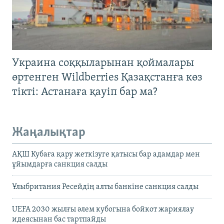
Украина соққыларынан қоймалары
өртенген Wildberries Қазақстанға көз
тікті: Астанаға қауіп бар ма?
Жаңалықтар
АҚШ Кубаға қару жеткізуге қатысы бар адамдар мен
ұйымдарға санкция салды
Ұлыбритания Ресейдің алты банкіне санкция салды
UEFA 2030 жылғы әлем кубогына бойкот жариялау
идеясынан бас тартпайды