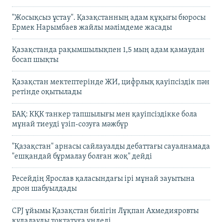
"Жосықсыз ұстау". Қазақстанның адам құқығы бюросы
Ермек Нарымбаев жайлы мәлімдеме жасады
Қазақстанда рақымшылықпен 1,5 мың адам қамаудан
босап шықты
Қазақстан мектептерінде ЖИ, цифрлық қауіпсіздік пән
ретінде оқытылады
БАҚ: КҚК танкер тапшылығы мен қауіпсіздікке бола
мұнай тиеуді үзіп-созуға мәжбүр
"Қазақстан" арнасы сайлауалды дебаттағы сауалнамада
"ешқандай бұрмалау болған жоқ" дейді
Ресейдің Ярослав қаласындағы ірі мұнай зауытына
дрон шабуылдады
CPJ ұйымы Қазақстан билігін Лұқпан Ахмедияровты
қудалауды тоқтатуға үндеді