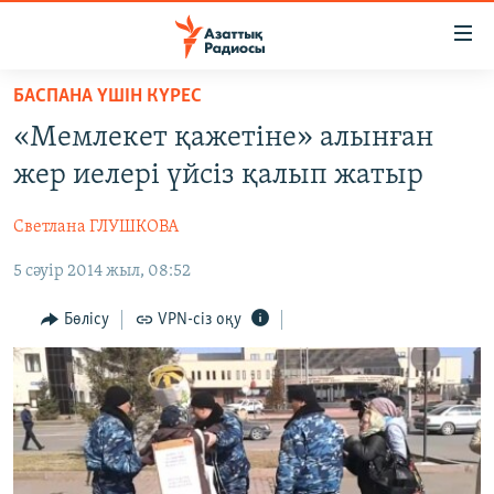
Accessibility
links
Skip
БАСПАНА ҮШІН КҮРЕС
to
ЖАҢАЛЫҚТАР
«Мемлекет қажетіне» алынған
main
САЯСАТ
content
жер иелері үйсіз қалып жатыр
AZATTYQTV
Skip
to
Светлана ГЛУШКОВА
ҚАҢТАР ОҚИҒАСЫ
main
5 сәуір 2014 жыл, 08:52
АДАМ ҚҰҚЫҚТАРЫ
Navigation
Skip
ӘЛЕУМЕТ
Бөлісу
VPN-сіз оқу
to
ӘЛЕМ
Search
АРНАЙЫ ЖОБАЛАР
Русский