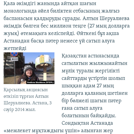
Қала әкімдігі жанында айтқан шағын
монологында әйел биліктен отбасының жалғыз
баспанасын қалдыруды сұрады. Алтын Шеруалиева
әкімдік бөлген бес миллион теңге (27 мың долларға
жуық) өтемақыға келіспейді. Өйткені бұл ақша
Астанадан басқа пәтер немесе үй сатып алуға
жетпейді
Қазақстан астанасында
сатылатын жылжымайтын
мүлік туралы жергілікті
сайттарды үстіртін шолып
шыққан адам 27 мың
Қарсылық акциясын
долларға қаланың шетінен
өткізіп тұрған Алтын
бір бөлмелі шағын пәтер
Шеруалиева. Астана, 3
ғана сатып алуға
сәуір 2014 жыл.
болатынын байқайды.
Сондықтан Астанада
«мемлекет мұқтаждығы үшін» алынған жер