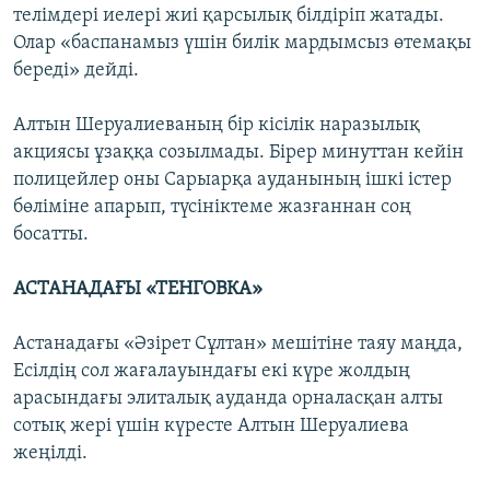
телімдері иелері жиі қарсылық білдіріп жатады.
Олар «баспанамыз үшін билік мардымсыз өтемақы
береді» дейді.
Алтын Шеруалиеваның бір кісілік наразылық
акциясы ұзаққа созылмады. Бірер минуттан кейін
полицейлер оны Сарыарқа ауданының ішкі істер
бөліміне апарып, түсініктеме жазғаннан соң
босатты.
АСТАНАДАҒЫ «ТЕНГОВКА»
Астанадағы «Әзірет Сұлтан» мешітіне таяу маңда,
Есілдің сол жағалауындағы екі күре жолдың
арасындағы элиталық ауданда орналасқан алты
сотық жері үшін күресте Алтын Шеруалиева
жеңілді.