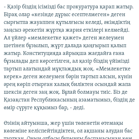
- Қазір біздің ісімізді бас прокуратура қарап жатыр.
Бірақ олар «кезінде дұрыс есептелмеген» деген
сырғытпа жауаппен құтылғысы келеді, әкімдіктің
заңсыз әрекетін жұртқа жария еткілері келмейді.
Ал үйлер «мемлекетке қажет» деген желеумен
шетінен бұзылып, жұрт далада қаңғырып қалып
жатыр. Конституцияда айрықша жағдайға ғана
бұзылады деп көрсетілген, ал қазір біздің үйімізді
тартып алатындай мұқтаждық жоқ. «Мемлекетке
керек» деген желеумен бәрін тартып алсын, күнін
әрең көріп отырған халық биліктен осындай жапа
шексін деген заң жоқ. Бұлай болмауы тиіс. Біз де
Қазақстан Республикасының азаматымыз, біздің де
өмір сүруге құқымыз бар, - деді.
Өзінің айтуынша, жер үшін төленетін өтемақы
көлеміне келіспейтіндіктен, ол ақшаны алудан бас
тартқан. Оның отбасы бұрынғы баспанасынан кем