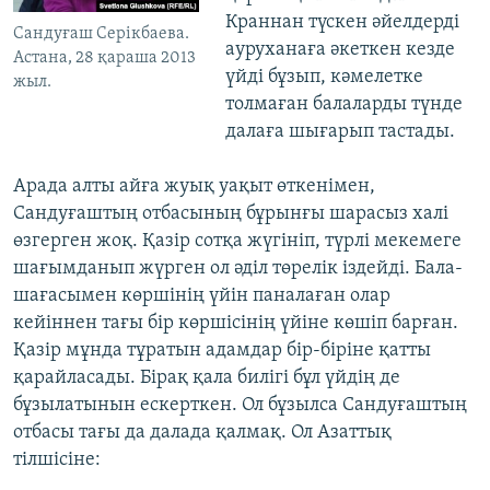
Краннан түскен әйелдерді
Сандуғаш Серікбаева.
ауруханаға әкеткен кезде
Астана, 28 қараша 2013
үйді бұзып, кәмелетке
жыл.
толмаған балаларды түнде
далаға шығарып тастады.
Арада алты айға жуық уақыт өткенімен,
Сандуғаштың отбасының бұрынғы шарасыз халі
өзгерген жоқ. Қазір сотқа жүгініп, түрлі мекемеге
шағымданып жүрген ол әділ төрелік іздейді. Бала-
шағасымен көршінің үйін паналаған олар
кейіннен тағы бір көршісінің үйіне көшіп барған.
Қазір мұнда тұратын адамдар бір-біріне қатты
қарайласады. Бірақ қала билігі бұл үйдің де
бұзылатынын ескерткен. Ол бұзылса Сандуғаштың
отбасы тағы да далада қалмақ. Ол Азаттық
тілшісіне: