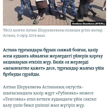
ЖАЗЫЛЫҢЫЗ
Басқа тілдерде
Үйсіз қалған Алтын Шеруалиеваны полиция ұстап жатыр.
Астана, 3 сәуір 2014 жыл.
Астана тұрғындары бұрын саяжай болған, қазір
әсем ауданға айналған жерлердегі үйлерін қорғау
акцияларын өткізіп жүр. Билік ол жерлерді
«мемлекетке қажет» десе, тұрғындар жалғыз үйін
бұзбауды сұрайды.
Алтын Шеруалиева Астананың оңтүстік-
шығысындағы қазір жұрт «Рублевка» немесе
«Тенговка» атап кеткен аудандағы үйін сақтап
қалу үшін биыл үшінші жыл жүгіріп жүр.