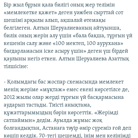
Бір жыл бұрын қала билігі оның жер телімін
«мемлекетке қажет» деген уәжбен сырттай сот
шешімі арқылы алып, ақшалай өтемақы
белгілеген. Алтын Шеруалиеваның айтуынша,
билік оның жерін алу үшін «бала бақша, тұрғын үй
кешенін салу және «100 мектеп, 100 аурухана»
бағдарламасын іске асыру үшін» деген үш бірдей
қаулыны негіз еткен. Алтын Шеруалиева Азаттық
тілшісіне:
- Қолымдағы бас жоспар схемасында мемлекет
менің жеріме «мұқтаж» емес екені көрсетілсе де,
2012 жылы олар жерді тұрғын үй басқармасына
аударып тастады. Тиісті анықтама,
құжаттарымыздың бәрін көрсеттік. «Жерімді
сатпаймын» дедім. Ауылда жұмыс жоқ
болғандықтан, Астанаға тәуір өмір сүреміз ғой деп
көшіп келдік. 70-тегі шешемді, інім мен келінімді