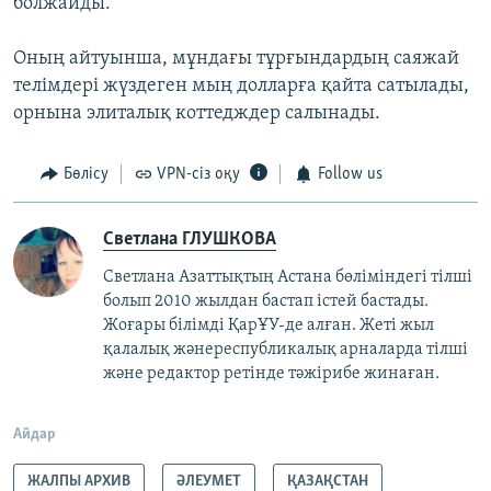
болжайды.
Оның айтуынша, мұндағы тұрғындардың саяжай
телімдері жүздеген мың долларға қайта сатылады,
орнына элиталық коттедждер салынады.
Бөлісу
VPN-сіз оқу
Follow us
Светлана ГЛУШКОВА
Светлана Азаттықтың Астана бөліміндегі тілші
болып 2010 жылдан бастап істей бастады.
Жоғары білімді ҚарҰУ-де алған. Жеті жыл
қалалық жәнереспубликалық арналарда тілші
және редактор ретінде тәжірибе жинаған.
Айдар
ЖАЛПЫ АРХИВ
ӘЛЕУМЕТ
ҚАЗАҚСТАН