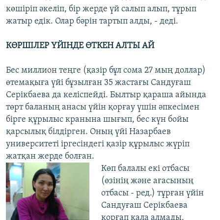
көшіріп әкеліп, бір жерде үй салып алып, тұрып
жатыр едік. Олар бәрін тартып алды, - деді.
КӨРШІЛЕР ҮЙІНДЕ ӨТКЕН АЛТЫ АЙ
Бес миллион теңге (қазір бұл сома 27 мың доллар)
өтемақыға үйі бұзылған 35 жастағы Сандуғаш
Серікбаева да келіспейді. Былтыр қараша айында
төрт баланың анасы үйін қорғау үшін әпкесімен
бірге құрылыс кранына шығып, бес күн бойы
қарсылық білдірген. Оның үйі Назарбаев
университеті іргесіндегі қазір құрылыс жүріп
жатқан жерде болған.
Көп балалы екі отбасы
(өзінің және ағасының
отбасы - ред.) тұрған үйін
Сандуғаш Серікбаева
қорғап қала алмады.