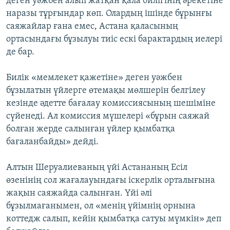
деген уәжбен алып жатқан қала билігінің әрекетіне
наразы тұрғындар көп. Олардың ішінде бұрынғы
саяжайлар ғана емес, Астана қаласының
ортасындағы бұзылуы тиіс ескі барактардың иелері
де бар.
Билік «мемлекет қажетіне» деген уәжбен
бұзылатын үйлерге өтемақы мөлшерін белгілеу
кезінде әдетте бағалау комиссиясының шешіміне
сүйенеді. Ал комиссия мүшелері «бұрын саяжай
болған жерде салынған үйлер қымбатқа
бағаланбайды» дейді.
Алтын Шеруалиеваның үйі Астананың Есіл
өзенінің сол жағалауындағы іскерлік орталығына
жақын саяжайда салынған. Үйі әлі
бұзылмағанымен, ол «менің үйімнің орнына
коттедж салып, кейін қымбатқа сатуы мүмкін» деп