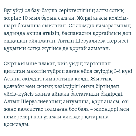
Бұл үйді ол бау-бақша серіктестігінің алты сотық
жеріне 10 жыл бұрын салған. Жерді ағасы келісім-
шарт бойынша сыйлаған. Ол әкімдік ғимаратының
алдында акция өткізіп, баспанасын қорғаймын деп
ешқашан ойламаған. Алтын Шеруалиева жер иесі
құқығын сотқа жүгінсе де қорғай алмаған.
Сырт киіміне плакат, киіз үйдің картоннан
қиылған макетін түйреп алған әйел сәуірдің 3-і күні
Астана әкімдігі ғимаратына келді. Жыртық
қолғабы мен сынық көзілдірігі оның біртіндеп
үйсіз-күйсіз жанға айнала бастағанын білдіреді.
Алтын Шеруалиеваның айтуынша, қарт анасы, өзі
және кәмелетке толмаған бес бала – жиендері мен
немерелері көп ұзамай үйсіздер қатарына
қосылады.