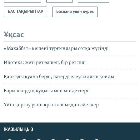
БАС ТАҚЫРЫПТАР
Баспана үшін күрес
Ұқсас
«Махаббат» кешені тұрғындары сотқа жүгінді
Ипотека: жеті рет өлшеп, бір рет піш
Қарызды қуана берді, пәтерді елеусіз алып қойды
Борышкердің құқығы мен міндеттері
Үйін қорғау үшін кранға шыққан әйелдер
ЖАЗЫЛЫҢЫЗ