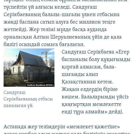
түспейтін үй алғысы келеді. Сандуғаш
Серікбаеваның балалы-шағалы үлкен отбасына
жөнді баспана сатып алуға бес миллион теңге
жетпейді. Жер телімі мүлде басқа ауданда
орналасқан Алтын Шеруалиеваның үйін де қала
билігі осындай сомаға бағалаған.
Сандуғаш Серікбаева «Егер
баспаналы болу құқығымды
қорғай алмасам, бала-
шағамды алып
Қазақстаннан кетем.
Жақын елдердің біріне
Сандуғаш
көшем. Балаларымды үйсіз
Серікбаеваның отбасы
қаңғыртқан мемлекетте
паналаған үй.
енді тұра алмайм» дейді.
Астанада жер телімдерін «мемлекет қажетіне»