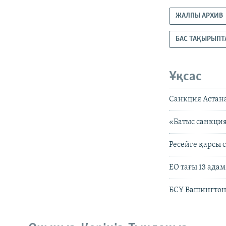
ЖАЛПЫ АРХИВ
БАС ТАҚЫРЫПТ
Ұқсас
Санкция Астан
«Батыс санкци
Ресейге қарсы 
ЕО тағы 13 ада
БСҰ Вашингтон