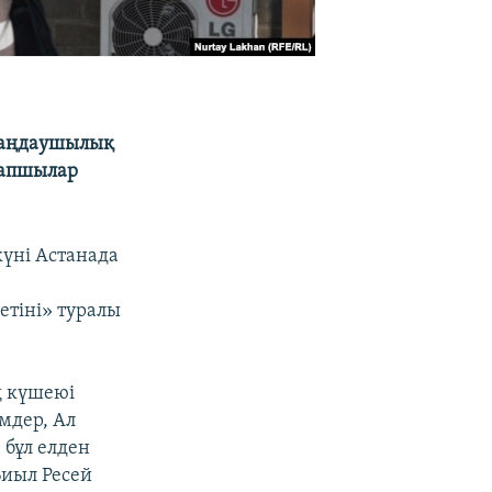
алаңдаушылық
рапшылар
күні Астанада
етіні» туралы
ің күшеюі
імдер, Ал
 бұл елден
Биыл Ресей