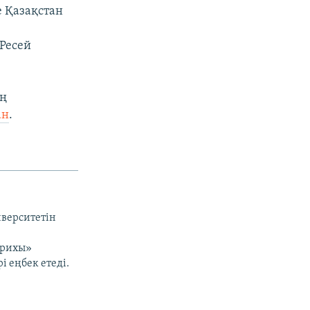
е Қазақстан
ң
 Ресей
ың
ан
.
иверситетін
арихы»
і еңбек етеді.