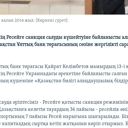
ақпан 2014 жыл. (Көрнекі сурет).
нің Ресейге санкция салуды күшейтуіне байланысты 
ақстан Ұлттық банк төрағасының сөзіне жергілікті са
ттық банк төрағасы Қайрат Келімбетов мамырдың 13-і 
нің Ресейге Украинадағы әрекетіне байланысты салған
ың күшеюіне «Қазақстан билігі алаңдаушылық білдір
і сауда әріптесіміз - Ресейге қатысты санкция режимін
азақстанға келетін тауардың 36 пайызы - ресейлік өн
спортының 7 пайызы Ресей нарығына шығарылады. Біз
 капиталдың сыртқа кетіп жатқанын көріп отырмыз. 