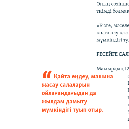
Оның сөзінше,
тиімді болмақ
«Бізге, мәсе
қолға алу қа
мүмкіндігі ту
РЕСЕЙГЕ СА
Мамырдың 12-
Қайта өңдеу, машина
жасау салаларын
ойлағандағыдан да
жылдам дамыту
мүмкіндігі туып отыр.