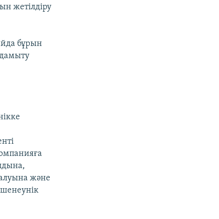
рын жетілдіру
айда бұрын
 дамыту
нікке
енті
компанияға
лдына,
алуына және
 шенеунік