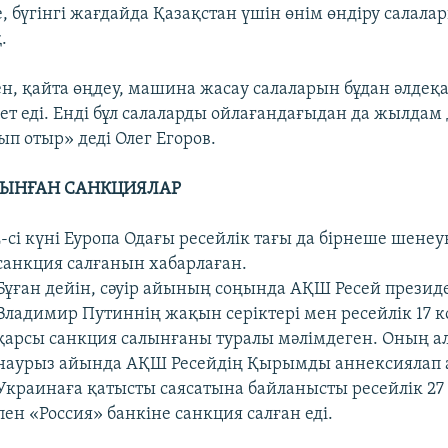
 бүгінгі жағдайда Қазақстан үшін өнім өндіру салала
.
лен, қайта өңдеу, машина жасау салаларын бұдан әлдеқ
жет еді. Енді бұл салаларды ойлағандағыдан да жылдам
ып отыр» деді Олег Егоров.
ЛЫНҒАН САНКЦИЯЛАР
сі күні Еуропа Одағы ресейлік тағы да бірнеше шенеу
санкция салғанын хабарлаған.
Бұған дейін, сәуір айының соңында АҚШ Ресей презид
Владимир Путиннің жақын серіктері мен ресейлік 17 
қарсы санкция салынғаны туралы мәлімдеген. Оның а
наурыз айында АҚШ Ресейдің Қырымды аннексиялап 
Украинаға қатысты саясатына байланысты ресейлік 27
пен «Россия» банкіне санкция салған еді.