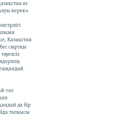
азақстан өз
луы керек».
истрлігі
ғылыми
ше, Қазақстан
рбес сыртқы
тәуелсіз
лдерінің
 ешқандай
ай-газ
қан
қандай да бір
айда тапқысы