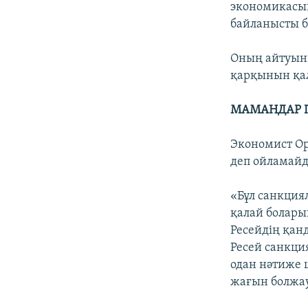
экономикасын
байланысты б
Оның айтуынш
қарқынын қал
МАМАНДАР П
Экономист Ор
деп ойламай
«Бұл санкция
қалай болары
Ресейдің қан
Ресей санкци
одан нәтиже 
жағын болжау