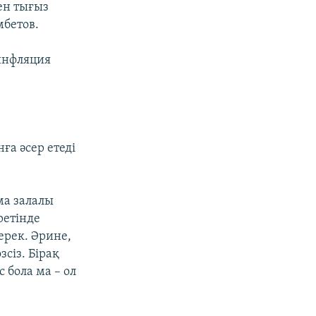
ен тығыз
бетов.
инфляция
ға әсер етеді
ма залалы
ретінде
ерек. Әрине,
сіз. Бірақ
 бола ма – ол