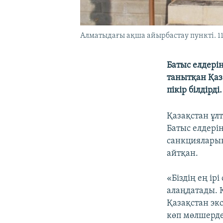
Алматыдағы ақша айырбастау пункті. 11 
Батыс елдері
танытқан Қаз
пікір білдірді.
Қазақстан ұл
Батыс елдері
санкцияларын
айтқан.
«Біздің ең ір
алаңдатады. Қ
Қазақстан эк
көп мөлшерде