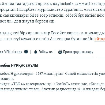
айында Гаагадағы ядролық қауіпсіздік саммиті кезінд
ұрсұлтан Назарбаев журналистер сұрағына: «Батысты
санкциялары бізге әсер етпейді, себебі бұл Батыс пен
әселе» деп жауап берген еді.
тандық кейбір сарапшылар Ресейге қарсы санциялард
а әсер етуі мүмкін екенін Азаттыққа бұған дейін
айтқ
VPN-сіз оқу
Follow us
Принтерден шығару
жебек НҰРҚАСЕНҰЛЫ
жебек Нұрқасенұлы - 1967 жылы туған. Семей мемлекеттік ун
амдаған.
ейдегі «ТВК-6» телеарнасында, «СолDAT» газетінде, «Қазақ т
налында жұмыс істеген. Азаттық радиосында 2001 жылдан бер