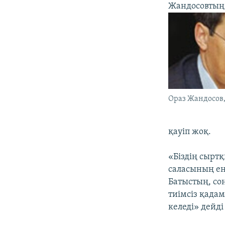
Жандосовтың 
Ораз Жандосов
қауіп жоқ.
«Біздің сырт
саласының ен
Батыстың, со
тиімсіз қада
келеді» дейді