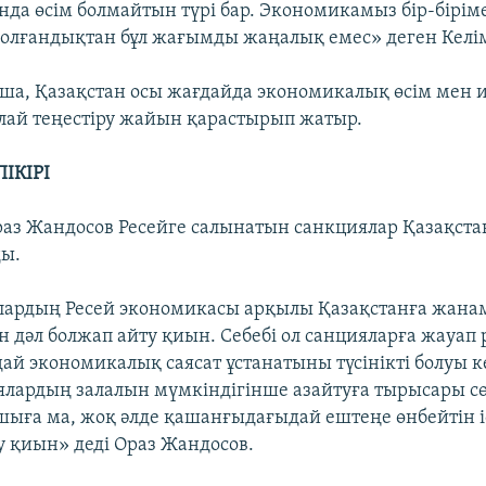
да өсім болмайтын түрі бар. Экономикамыз бір-бірім
олғандықтан бұл жағымды жаңалық емес» деген Келім
а, Қазақстан осы жағдайда экономикалық өсім мен 
ай теңестіру жайын қарастырып жатыр.
ІКІРІ
аз Жандосов Ресейге салынатын санкциялар Қазақстан
ды.
лардың Ресей экономикасы арқылы Қазақстанға жана
н дәл болжап айту қиын. Себебі ол санцияларға жауап 
дай экономикалық саясат ұстанатыны түсінікті болуы к
ялардың залалын мүмкіндігінше азайтуға тырысары сөз
шыға ма, жоқ әлде қашанғыдағыдай ештеңе өнбейтін іс
 қиын» деді Ораз Жандосов.