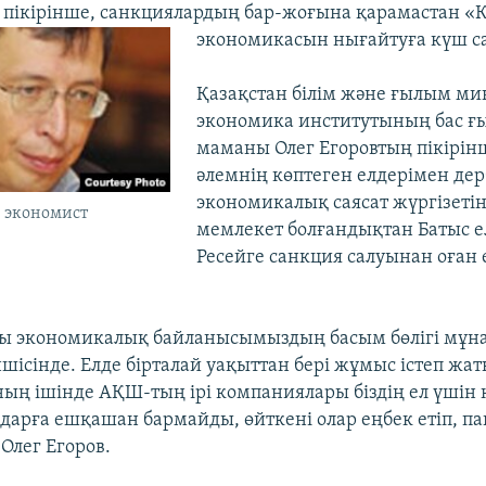
пікірінше, санкциялардың бар-жоғына қарамастан «Қ
экономикасын нығайтуға күш са
Қазақстан білім және ғылым мин
экономика институтының бас 
маманы Олег Егоровтың пікірін
әлемнің көптеген елдерімен де
экономикалық саясат жүргізетін 
, экономист
мемлекет болғандықтан Батыс е
Ресейге санкция салуынан оған
қы экономикалық байланысымыздың басым бөлігі мұн
шісінде. Елде бірталай уақыттан бері жұмыс істеп жат
ның ішінде АҚШ-тың ірі компаниялары біздің ел үшін 
мдарға ешқашан бармайды, өйткені олар еңбек етіп, п
 Олег Егоров.