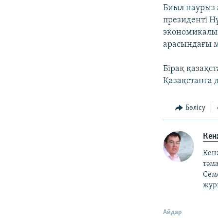
Биыл наурыз 
президенті Н
экономикалық 
арасындағы м
Бірақ қазақс
Қазақстанға д
Бөлісу
Кен
Кен
тәм
Сем
жур
Айдар