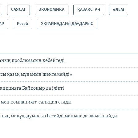
САЯСАТ
ЭКОНОМИКА
ҚАЗАҚСТАН
ӘЛЕМ
АР
Ресей
УКРАИНАДАҒЫ ДАҒДАРЫС
аның проблемасын көбейтеді
ясы қазақ мұнайын шектемейді»
санкцияға Байқоңыр да ілікті
м мен компанияға санкция салды
ның мақұлдауынсыз Ресейді маңына да жолатпайды