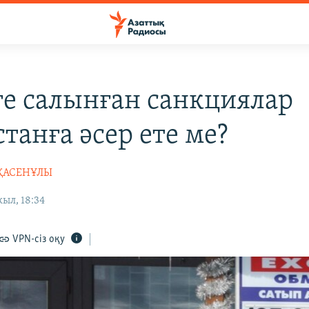
ге салынған санкциялар
танға әсер ете ме?
РҚАСЕНҰЛЫ
ыл, 18:34
VPN-сіз оқу