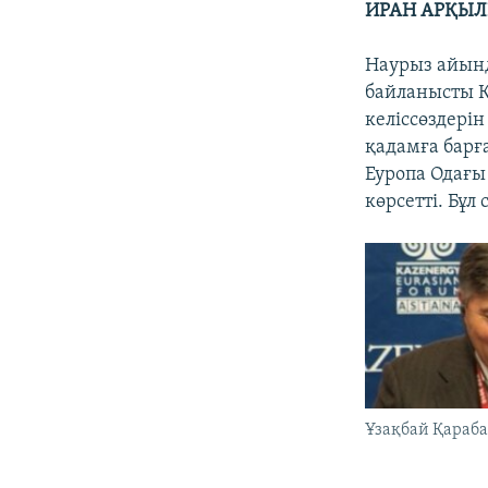
ИРАН АРҚЫЛ
Наурыз айын
байланысты К
келіссөздері
қадамға барғ
Еуропа Одағы
көрсетті. Бұл
Ұзақбай Қараба