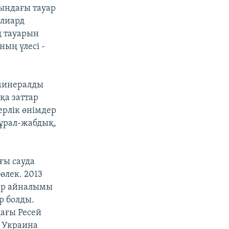
сындағы тауар
ллиард
ң тауарын
ың үлесі -
 минералды
қа заттар
ерлік өнімдер
құрал-жабдық,
ғы сауда
өлек. 2013
уар айналымы
р болды.
ағы Ресей
– Украина