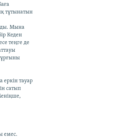
Баға
ық тұтынатын
йды. Мына
Бір Кеден
есе теңге де
аттауы
 тұрғыны
 еркін тауар
ін сатып
Меніңше,
ы емес.