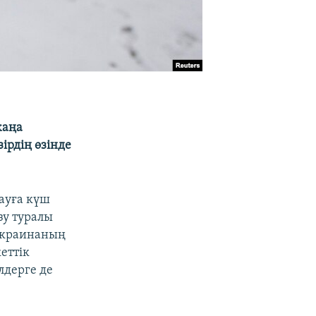
жаңа
ірдің өзінде
ауға күш
зу туралы
Украинаның
еттік
лдерге де