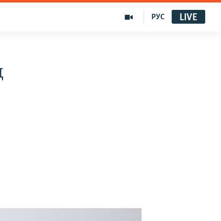
LIVE
РУС
ң