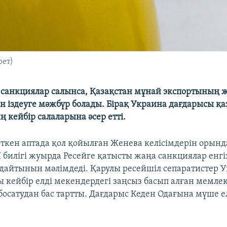
рет)
 санкциялар салынса, Қазақстан мұнай экспортының 
 іздеуге мәжбүр болады. Бірақ Украина дағдарысы қаз
 кейбір салаларына әсер етті.
өткен аптада қол қойылған Женева келісімдерін орынд
 билігі жуырда Ресейге қатысты жаңа санкциялар енгі
айтынын мәлімдеді. Қарулы ресейшіл сепаратистер 
кейбір елді мекендердегі заңсыз басып алған мемлек
босатудан бас тартты. Дағдарыс Кеден Одағына мүше е
.