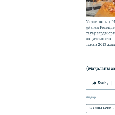
Украинаның "Н
ұйымы Ресейде
тауарларды өрт
акциясын өткізі
тамыз 2013 жыл.
(Мақаланы әз
Бөлісу
Айдар
ЖАЛПЫ АРХИВ