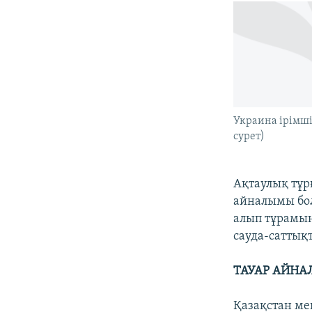
Украина ірімші
сурет)
Ақтаулық тұр
айналымы бол
алып тұрамын.
сауда-саттық
ТАУАР АЙНА
Қазақстан ме