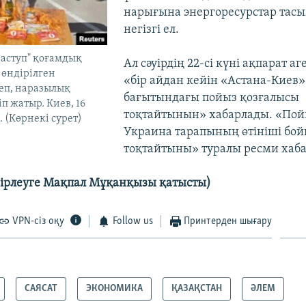
нарығына энергоресурстар тас
негізгі ел.
аступ" қоғамдық
Ал сәуірдің 22-сі күні ақпарат аг
 өндірілген
«бір айдан кейін «Астана-Киев»
еп, наразылық
бағытындағы пойыз қозғалысы
п жатыр. Киев, 16
тоқтайтынын» хабарлады. «Пой
 (Көрнекі сурет)
Украина тарапының өтініші бо
тоқтайтыны» туралы ресми хаб
ірлеуге Мақпал Мұқанқызы қатысты)
VPN-сіз оқу
Follow us
Принтерден шығару
САЯСАТ
ЭКОНОМИКА
ҚАЗАҚСТАН
ӘЛЕМ