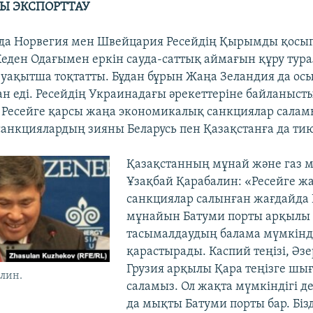
Ы ЭКСПОРТТАУ
да Норвегия мен Швейцария Ресейдің Қырымды қосы
еден Одағымен еркін сауда-саттық аймағын құру тур
н уақытша тоқтатты. Бұдан бұрын Жаңа Зеландия да ос
ан еді. Ресейдің Украинадағы әрекеттеріне байланыс
 Ресейге қарсы жаңа экономикалық санкциялар саламы
 санкциялардың зияны Беларусь пен Қазақстанға да ти
Қазақстанның мұнай және газ 
Ұзақбай Қарабалин: «Ресейге ж
санкциялар салынған жағдайда 
мұнайын Батуми порты арқылы
тасымалдаудың балама мүмкінд
қарастырады. Каспий теңізі, Әз
Грузия арқылы Қара теңізге шы
лин.
саламыз. Ол жақта мүмкіндігі де
да мықты Батуми порты бар. Біз