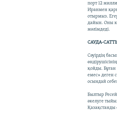
порт 12 милл
Иранмен қар
отырмыз. Еге
дайын. Оны к
мәлімдеді.
САУДА-САТТ
Сәуірдің бас
өндірушісінің
қойды. Бұған
емес» деген 
осындай себе
Былтыр Ресей
әкелуге тыйы
Қазақстанды 