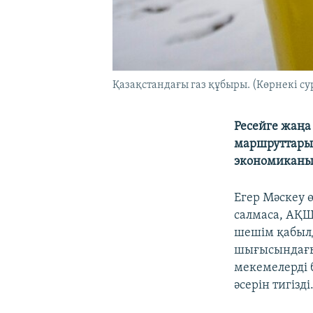
Қазақстандағы газ құбыры. (Көрнекі су
Ресейге жаңа
маршруттарын
экономиканың
Егер Мәскеу 
салмаса, АҚШ
шешім қабылд
шығысындағы 
мекемелерді 
әсерін тигізді