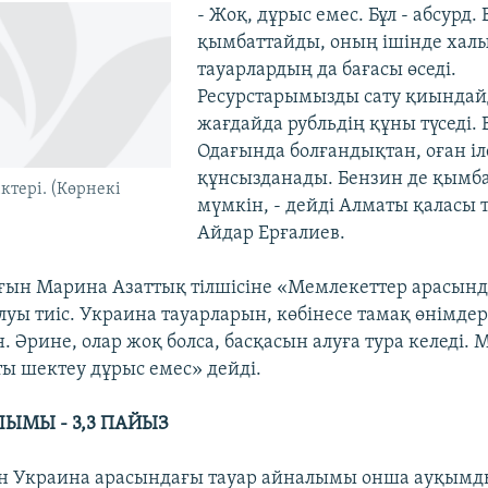
- Жоқ, дұрыс емес. Бұл - абсурд. 
қымбаттайды, оның ішінде хал
тауарлардың да бағасы өседі.
Ресурстарымызды сату қиында
жағдайда рубльдің құны түседі. 
Одағында болғандықтан, оған іл
құнсызданады. Бензин де қымб
ктері. (Көрнекі
мүмкін, - дейді Алматы қаласы
Айдар Ерғалиев.
ғын Марина Азаттық тілшісіне «Мемлекеттер арасында
уы тиіс. Украина тауарларын, көбінесе тамақ өнімдер
 Әрине, олар жоқ болса, басқасын алуға тура келеді. 
ты шектеу дұрыс емес» дейді.
ЛЫМЫ - 3,3 ПАЙЫЗ
н Украина арасындағы тауар айналымы онша ауқымд