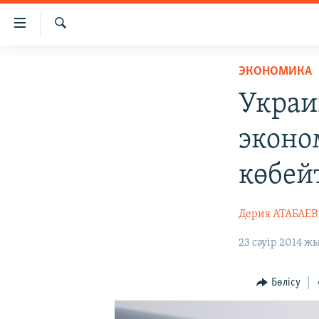
Accessibility
links
İздеу
Skip
ЖАҢАЛЫҚТАР
ЭКОНОМИКА
to
САЯСАТ
main
Украи
content
AZATTYQTV
Skip
эконо
ҚАҢТАР ОҚИҒАСЫ
to
main
АДАМ ҚҰҚЫҚТАРЫ
көбей
Navigation
ӘЛЕУМЕТ
Skip
Дерия АТАБАЕВ
to
ӘЛЕМ
Search
АРНАЙЫ ЖОБАЛАР
23 сәуір 2014 жы
Бөлісу