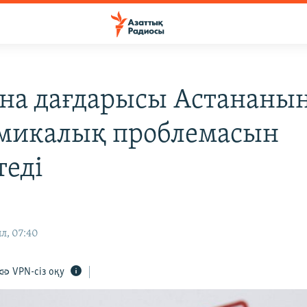
на дағдарысы Астананы
микалық проблемасын
теді
л, 07:40
VPN-сіз оқу