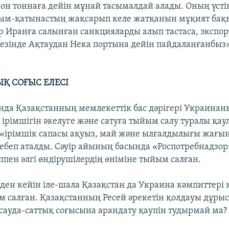
ион тоннаға дейін мұнай тасымалдай алады. Оның үстін
ым-қатынастың жақсарып келе жатқанын мұқият бақ
р Иранға салынған санкцияларды алып тастаса, экспо
езінде Ақтаудан Нека портына дейін пайдаланғанбыз
ЫҚ СОҒЫС ЕЛЕСІ
ында Қазақстанның мемлекеттік бас дәрігері Украинан
 ірімшігін әкелуге және сатуға тыйым салу туралы қау
 «ірімшік сапасы ақуыз, май және ылғалдылығы жағын
себеп аталды. Сәуір айының басында «Роспотребнадзор
ппен әлгі өндірушілердің өніміне тыйым салған.
ден кейін іле-шала Қазақстан да Украина кәмпиттері м
м салған. Қазақстанның Ресей әрекетін қолдауы дұрыс 
сауда-саттық соғысына арандату қаупін тудырмай ма?