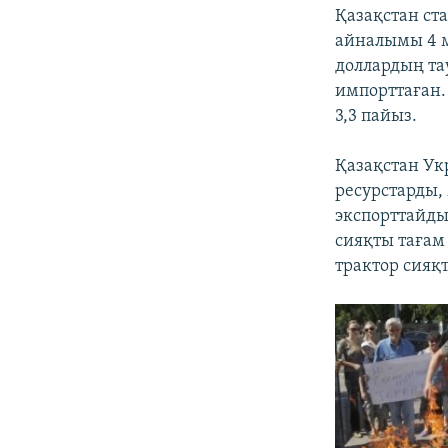
Қазақстан ста
айналымы 4 м
доллардың та
импорттаған.
3,3 пайыз.
Қазақстан Ук
ресурстарды,
экспорттайды
сияқты тағам
трактор сияқ