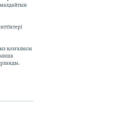
ымалдайтын
енттіктері
ыз қозғалысы
йынша
арланды.