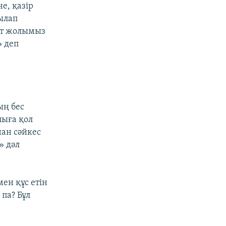
е, қазір
ылап
рт жолымыз
» деп
ың бес
лыға қол
ан сәйкес
» дәл
ен құс етін
па? Бұл