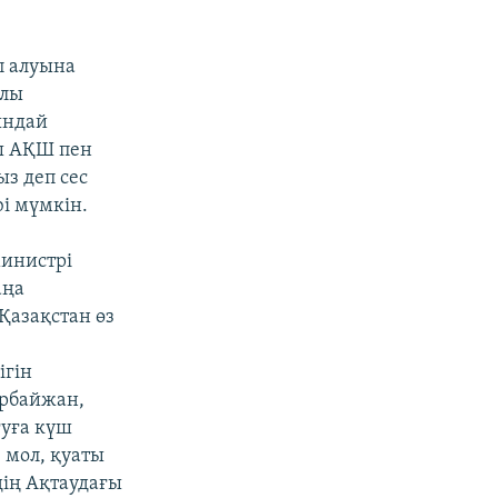
п алуына
алы
ындай
ты АҚШ пен
з деп сес
юі мүмкін.
министрі
аңа
Қазақстан өз
ігін
ербайжан,
ғуға күш
 мол, қуаты
дің Ақтаудағы