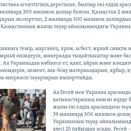
тистика агенттігінің дерегінше, былтыр екі елдің ара
иллиард 300 миллион доллар болған. Қазақстан 2 ми
уарын экспорттап, 2 миллиард 300 миллион долларды
 Қазақстанның жалпы тауар айналымындағы Украинан
раинаға темір, марганец, хром, асбест, мұнай сияқты
 мұнай өнімдерін, минералды тыңайтқыштар және бас
. Ал Украинадан көбінесе ет, қант, айран және кондит
 өнімдерін, цемент, лак-бояу материалдарын, құбыр, 
ты өнеркәсіп тауарларын импорттайды.
Ал Ресей мен Украина арасында
қатынастарының көлемі мүлде б
жылы екі елдің арасындағы та
39 миллиард 500 миллион долла
Украинаның тауар айналымынд
үлесі 25 пайыздан асады. Ресей 