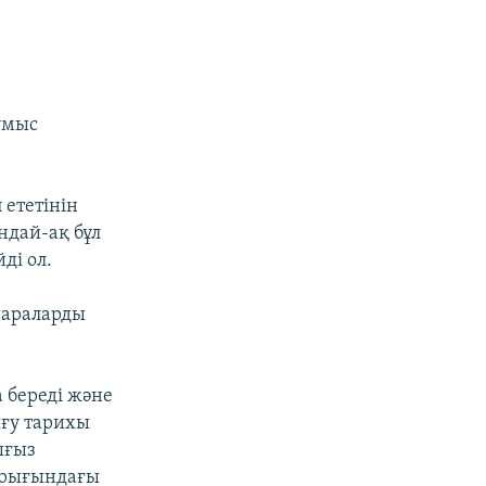
ұмыс
 ететінін
ндай-ақ бұл
ді ол.
шараларды
 бередi және
ығу тарихы
ығыз
арығындағы