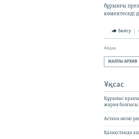
бұрынғы през
көмектеседі 
Бөлісу
Айдар
ЖАЛПЫ АРХИВ
Ұқсас
Құрылыс краны
жария болғысы
Астана әкімі үл
Қазақстанда аш