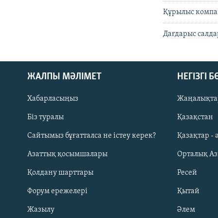
Құрылыс компа
Дағдарыс салда
ЖАЛПЫ МӘЛІМЕТ
НЕГІЗГІ 
Хабарласыңыз
Жаңалықта
Біз туралы
Қазақстан
Русский
Сайтымыз бұғатталса не істеу керек?
Қазақтар - 
Азаттық қосымшалары
Орталық А
ЖАЗЫЛЫҢЫЗ
Қолдану шарттары
Ресей
Форум ережелері
Қытай
Жазылу
Әлем