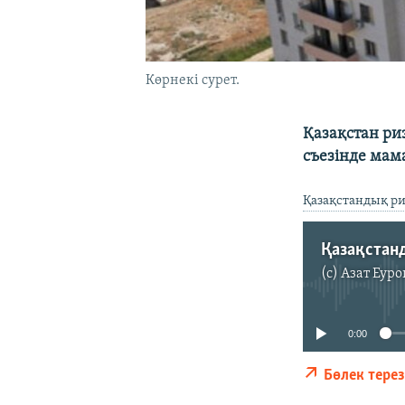
Көрнекі сурет.
Қазақстан р
съезінде мам
Қазақстандық р
(c)
Азат Еуро
0:00
Бөлек тере