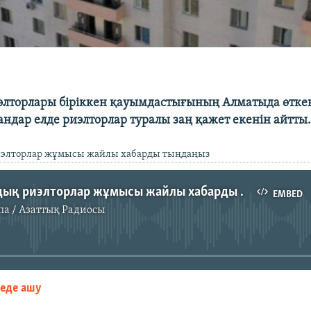
иэлторлары біріккен қауымдастығының Алматыда өтк
андар елде риэлторлар туралы заң қажет екенін айтты
иэлторлар жұмысы жайлы хабарды тыңдаңыз
Қазақстандық риэлторлар жұмысы жайлы хабарды тыңдаңыз
EMBED
па / Азаттық Радиосы
No media source currently available
зеде ашу
EMBED