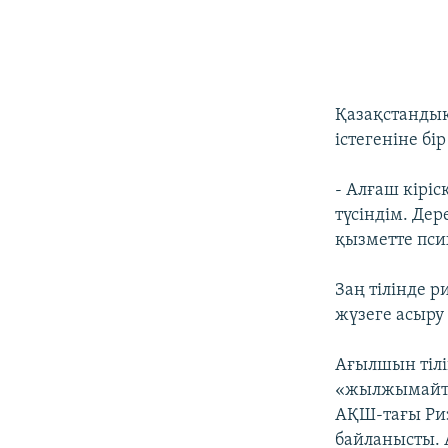
Қазақстандық
істегеніне б
- Алғаш кірі
түсіндім. Де
қызметте псих
Заң тiлiнде 
жүзеге асыру
Ағылшын тiлi
«жылжымайтын
АҚШ-тағы Ри
байланысты. 