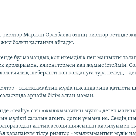
 риэлтор Маржан Оразбаева өзінің риэлтор ретінде ж
ір жыл болып қалғанын айтады.
скенде бұл мамандық көп икемділік пен машықты талап
рек қорларымен, клиенттермен көп жұмыс істеймін. Со
ологиялық шеберлікті көп қолдануға тура келеді, - дей
риэлтор - жылжымайтын мүлiк нысандарына қатысты 
 саласында арнайы бiлiм алған маман.
нде «realty» сөзi «жылжымайтын мүлiк» деген мағына
 мүлiктi сататын агент» деген ұғымға ие. Сөздiң ш
элторлардың ұлттық ассоциациясының құрылуымен т
Ал қарапайым тілде риэлтор - жылжымайтын мүлiк н