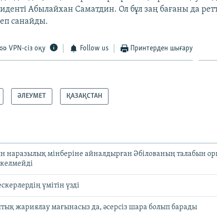
иденті Абылайхан Саматдин. Ол бұл заң бағаны да рет
деп санайды.
VPN-сіз оқу
Follow us
Принтерден шығару
ӘЛЕУМЕТ
ҚАЗАҚСТАН
н наразылық мінберіне айналдырған Әбілованың талабын о
 келмейді
ескерлердің үмітін үзді
тық жариялау мағынасыз да, әсерсіз шара болып барады