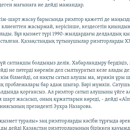
 деген мағынаға ие дейді мамандар.
iсiм-шарт жасау барысында риэлтор қажеттi де маңыз
 клиенттен жасырмай, керiсiнше, кездесетiн қиындық
ады. Бұл қызмет түрi 1990-жылдардағы делдалдық қ
асталған. Қазақстандық тұтынушылар риэлторларды Х
.
 үй сатпақшы болдыңыз делік. Хабарландыру бердіңіз, 
йді не пәтерді көремін деп сылтауратып келе алады де
кім білмейді, ол нақты сатып алушы ма, мүмкін ұры шы
қ проблемалары бар адам шығар. Бәрі мүмкін. Сатуш
лдында қорғансыз. Ал риэлтор сатып алушыны үйге а
м шарт жасасып, оның құжаттарын көреді, - дейді «Alm
аниясының президенті Зухра Назарова.
қызмет туралы» заң риэлторларды кәсiби тұрғыда әрек
ды дейді Қазақстан риэлторларының біріккен қауы