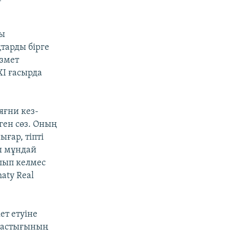
ды
тарды бiрге
ызмет
ХI ғасырда
яғни кез-
ген сөз. Оның
ғар, тіпті
ы мұндай
лып келмес
aty Real
ет етуiне
мдастығының