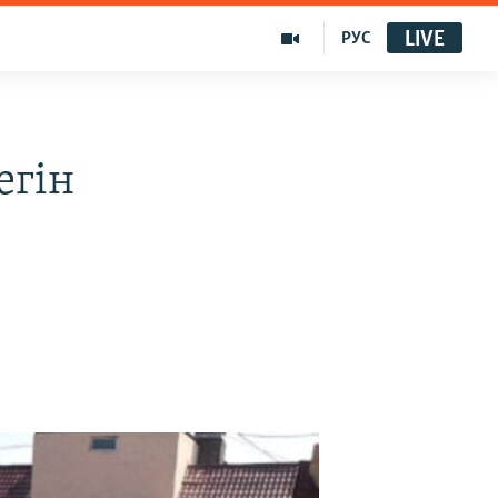
LIVE
РУС
егін