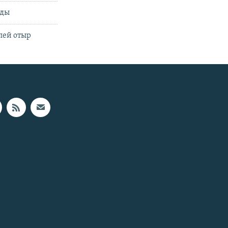
ады
пей отыр