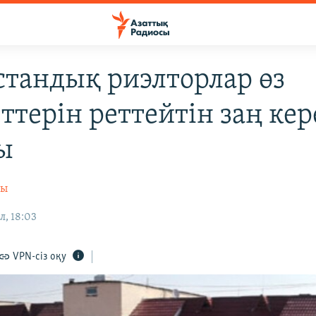
стандық риэлторлар өз
ттерін реттейтін заң кер
ы
сы
л, 18:03
VPN-сіз оқу