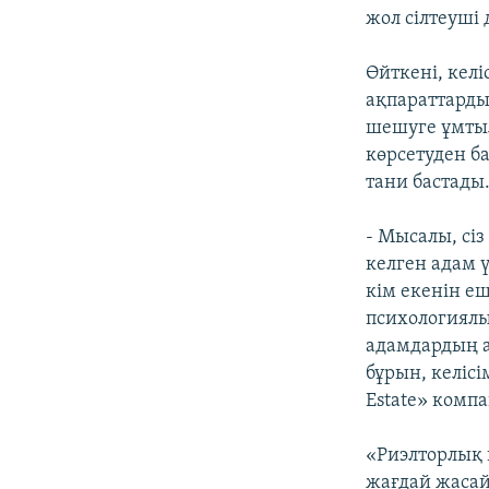
жол сiлтеушi
Өйткенi, кел
ақпараттарды
шешуге ұмтыл
көрсетуден б
тани бастады
- Мысалы, сіз
келген адам ү
кім екенін еш
психологиялы
адамдардың а
бұрын, келісі
Estate» комп
«Риэлторлық 
жағдай жасай