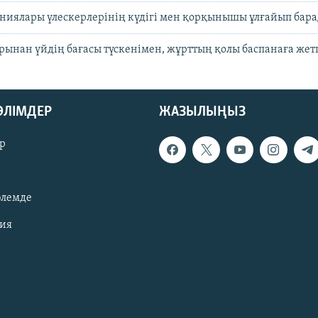
ниялары үлескерлерінің күдігі мен қорқынышы ұлғайып бар
рынан үйдің бағасы түскенімен, жұрттың қолы баспанаға жет
БӨЛІМДЕР
ЖАЗЫЛЫҢЫЗ
р
әлемде
зия