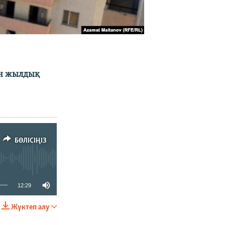
ен жылдық
.
БӨЛІСІҢІЗ
12:29
Жүктеп алу
БӨЛІСІҢІЗ