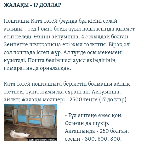
ЖАЛАҚЫ - 17 ДОЛЛАР
Пошташы Катя тәтей (мұнда бұл кісіні солай
атайды - ред.) өмір бойы ауыл поштасында қызмет
етіп келеді. Өзінің айтуынша, 40 жылдай болған.
Зейнетке шыққанына екі жыл толыпты. Бірақ әлі
сол поштада істеп жүр. Ал түнде осы мекемені
күзетеді. Пошта бөлімшесі ауыл әкімдігінің
ғимаратында орналасқан.
Катя тәтей пошташыға берілетін болмашы айлық
жетпей, түнгі жұмысқа сұранған. Айтуынша,
айлық жалақы мөлшері - 2500 теңге (17 доллар).
- Бұл ештеңе емес қой.
Осыған да шүкір.
Алғашында - 250 болған,
сосын - 300, 600, 800.