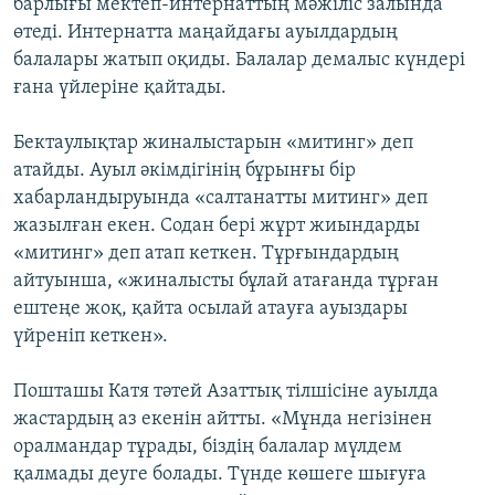
барлығы мектеп-интернаттың мәжіліс залында
өтеді. Интернатта маңайдағы ауылдардың
балалары жатып оқиды. Балалар демалыс күндері
ғана үйлеріне қайтады.
Бектаулықтар жиналыстарын «митинг» деп
атайды. Ауыл әкімдігінің бұрынғы бір
хабарландыруында «салтанатты митинг» деп
жазылған екен. Содан бері жұрт жиындарды
«митинг» деп атап кеткен. Тұрғындардың
айтуынша, «жиналысты бұлай атағанда тұрған
ештеңе жоқ, қайта осылай атауға ауыздары
үйреніп кеткен».
Пошташы Катя тәтей Азаттық тілшісіне ауылда
жастардың аз екенін айтты. «Мұнда негізінен
оралмандар тұрады, біздің балалар мүлдем
қалмады деуге болады. Түнде көшеге шығуға