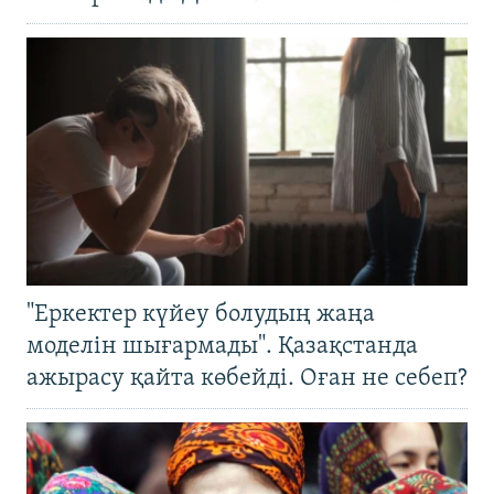
"Еркектер күйеу болудың жаңа
моделін шығармады". Қазақстанда
ажырасу қайта көбейді. Оған не себеп?