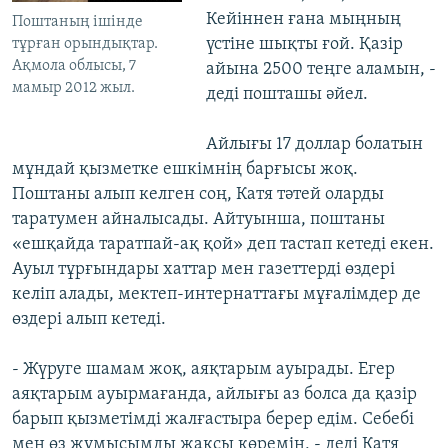
Кейіннен ғана мыңның
Поштаның ішінде
үстіне шықты ғой. Қазір
тұрған орындықтар.
Ақмола облысы, 7
айына 2500 теңге аламын, -
мамыр 2012 жыл.
деді пошташы әйел.
Айлығы 17 доллар болатын
мұндай қызметке ешкімнің барғысы жоқ.
Поштаны алып келген соң, Катя тәтей оларды
таратумен айналысады. Айтуынша, поштаны
«ешқайда таратпай-ақ қой» деп тастап кетеді екен.
Ауыл тұрғындары хаттар мен газеттерді өздері
келіп алады, мектеп-интернаттағы мұғалімдер де
өздері алып кетеді.
- Жүруге шамам жоқ, аяқтарым ауырады. Егер
аяқтарым ауырмағанда, айлығы аз болса да қазір
барып қызметімді жалғастыра берер едім. Себебі
мен өз жұмысымды жақсы көремін, - деді Катя