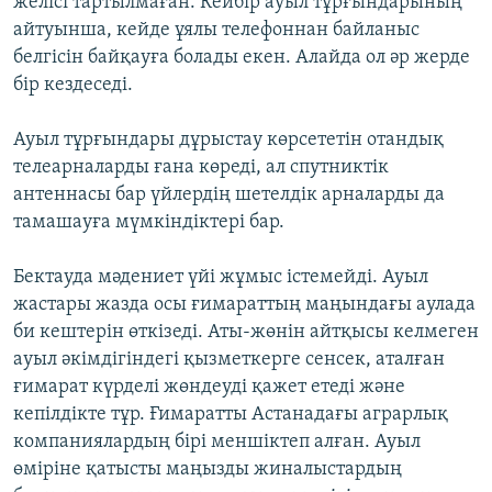
желісі тартылмаған. Кейбір ауыл тұрғындарының
айтуынша, кейде ұялы телефоннан байланыс
белгісін байқауға болады екен. Алайда ол әр жерде
бір кездеседі.
Ауыл тұрғындары дұрыстау көрсететін отандық
телеарналарды ғана көреді, ал спутниктік
антеннасы бар үйлердің шетелдік арналарды да
тамашауға мүмкіндіктері бар.
Бектауда мәдениет үйі жұмыс істемейді. Ауыл
жастары жазда осы ғимараттың маңындағы аулада
би кештерін өткізеді. Аты-жөнін айтқысы келмеген
ауыл әкімдігіндегі қызметкерге сенсек, аталған
ғимарат күрделі жөндеуді қажет етеді және
кепілдікте тұр. Ғимаратты Астанадағы аграрлық
компаниялардың бірі меншіктеп алған. Ауыл
өміріне қатысты маңызды жиналыстардың