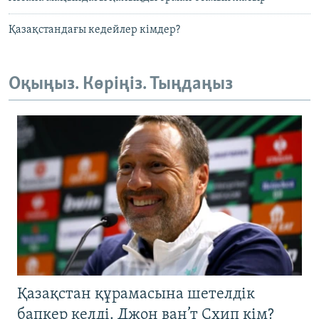
Қазақстандағы кедейлер кімдер?
Оқыңыз. Көріңіз. Тыңдаңыз
Қазақстан құрамасына шетелдік
бапкер келді. Джон ван’т Схип кім?