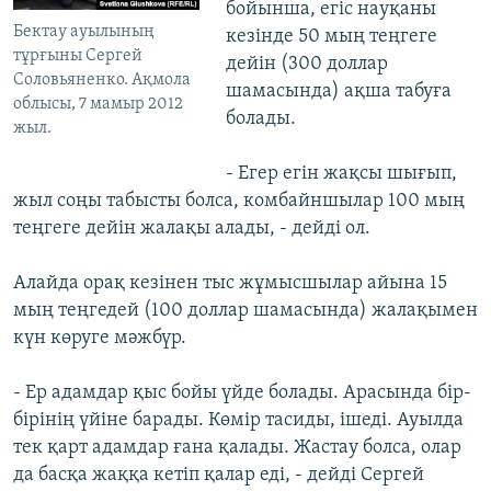
бойынша, егіс науқаны
Бектау ауылының
кезінде 50 мың теңгеге
тұрғыны Сергей
дейін (300 доллар
Соловьяненко. Ақмола
шамасында) ақша табуға
облысы, 7 мамыр 2012
болады.
жыл.
- Егер егін жақсы шығып,
жыл соңы табысты болса, комбайншылар 100 мың
теңгеге дейін жалақы алады, - дейді ол.
Алайда орақ кезінен тыс жұмысшылар айына 15
мың теңгедей (100 доллар шамасында) жалақымен
күн көруге мәжбүр.
- Ер адамдар қыс бойы үйде болады. Арасында бір-
бірінің үйіне барады. Көмір тасиды, ішеді. Ауылда
тек қарт адамдар ғана қалады. Жастау болса, олар
да басқа жаққа кетіп қалар еді, - дейді Сергей