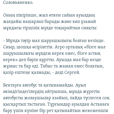
Соловьяненко.
Оның пікірінше, жыл өткен сайын ауылдың
жағдайы нашарлап барады және көп ұзамай
мұндағы тіршілік мүлде тоқырайтын сияқты:
- Мұнда тәуір мал шаруашылығы болған кезінде.
Сиыр, шошқа өсірілетін. Агро орталық «бізге мал
шаруашылығы мүлдем керек емес, бізге астық
керек» деп бәрін құртты. Ауылда мал бар кезде
жұмыс та бар еді. Табыс та жаман емес болатын,
қазір ештеңе қалмады, - деді Сергей.
Бектауға автобус та қатынамайды. Ауыл
әкімдігіндегілердің айтуынша, мұнда жүретін
автобусты жолаушылар азайып, пайда түспеген соң
қысқартып тастаған. Тұрғындар ауылдан Астанаға
бару үшін күніне бір рет қатынайтын жекеменшік