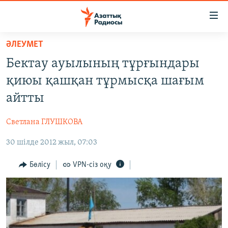
Accessibility
links
Skip
ӘЛЕУМЕТ
to
ЖАҢАЛЫҚТАР
Бектау ауылының тұрғындары
main
САЯСАТ
content
қиюы қашқан тұрмысқа шағым
AZATTYQTV
Skip
айтты
to
ҚАҢТАР ОҚИҒАСЫ
main
Светлана ГЛУШКОВА
АДАМ ҚҰҚЫҚТАРЫ
Navigation
Skip
30 шілде 2012 жыл, 07:03
ӘЛЕУМЕТ
to
ӘЛЕМ
Бөлісу
VPN-сіз оқу
Search
АРНАЙЫ ЖОБАЛАР
Русский