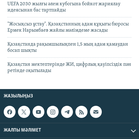
UEFA 2030 жылғы әлем кубогына бойкот жариялау
идеясынан бас тартпайды
"Жосықсыз ұстау". Қазақстанның адам құқығы бюросы
Ермек Нарымбаев жайлы мәлімдеме жасады
Қазақстанда рақымшылықпен 1,5 мың адам қамаудан
босап шықты
Қазақстан мектептерінде ЖИ, цифрлық қауіпсіздік пән
ретінде оқытылады
ЖАЗЫЛЫҢЫЗ
ЖАЛПЫ МӘЛІМЕТ