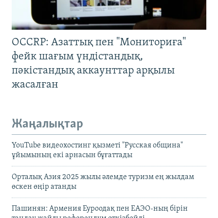
OCCRP: Азаттық пен "Мониториға"
фейк шағым үндістандық,
пәкістандық аккаунттар арқылы
жасалған
Жаңалықтар
YouTube видеохостинг қызметі "Русская община"
ұйымының екі арнасын бұғаттады
Орталық Азия 2025 жылы әлемде туризм ең жылдам
өскен өңір атанды
Пашинян: Армения Еуроодақ пен ЕАЭО-ның бірін