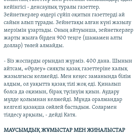
кейінгісі - денсаулық туралы газеттер.
Зейнеткерлер өздері сүйіп оқитын газеттерді ай
сайын алып тұрады. Зейнетақы алған күні жазылу
мерзімін ұзартады. Оның айтуынша, зейнеткерлер
жарты жылға бірден 900 теңге (шамамен алты
доллар) төлей алмайды.
- Біз жоспарды орындап жүрміз. 400 дана. Шынын
айтсам, «Өрлеу» сияқты қазақ газеттеріне халық
жазылғысы келмейді. Мен кеңес заманында білім
алдым, ол уақытта қазақ тілі жоқ еді. Қиналып
болса да оқимын, бірақ түсінуім қиын. Аудару
мүлде қолымнан келмейді. Мұнда оралмандар
келгелі қазақша сөйлей бастадым. Солармен
тілдесу арқылы, - дейді Катя.
МАУСЫМДЫҚ ЖҰМЫСТАР МЕН ЖИНАЛЫСТАР