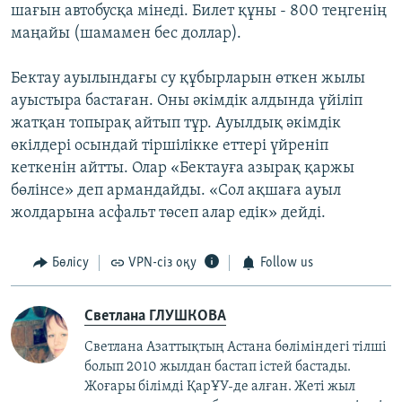
шағын автобусқа мінеді. Билет құны - 800 теңгенің
маңайы (шамамен бес доллар).
Бектау ауылындағы су құбырларын өткен жылы
ауыстыра бастаған. Оны әкімдік алдында үйіліп
жатқан топырақ айтып тұр. Ауылдық әкімдік
өкілдері осындай тіршілікке еттері үйреніп
кеткенін айтты. Олар «Бектауға азырақ қаржы
бөлінсе» деп армандайды. «Сол ақшаға ауыл
жолдарына асфальт төсеп алар едік» дейді.
Бөлісу
VPN-сіз оқу
Follow us
Светлана ГЛУШКОВА
Светлана Азаттықтың Астана бөліміндегі тілші
болып 2010 жылдан бастап істей бастады.
Жоғары білімді ҚарҰУ-де алған. Жеті жыл