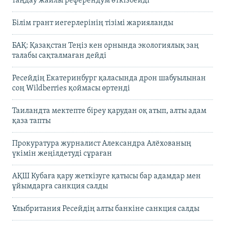
таңдау жайлы референдум өткізбейді
Білім грант иегерлерінің тізімі жарияланды
БАҚ: Қазақстан Теңіз кен орнында экологиялық заң
талабы сақталмаған дейді
Ресейдің Екатеринбург қаласында дрон шабуылынан
соң Wildberries қоймасы өртенді
Таиландта мектепте біреу қарудан оқ атып, алты адам
қаза тапты
Прокуратура журналист Александра Алёхованың
үкімін жеңілдетуді сұраған
АҚШ Кубаға қару жеткізуге қатысы бар адамдар мен
ұйымдарға санкция салды
Ұлыбритания Ресейдің алты банкіне санкция салды