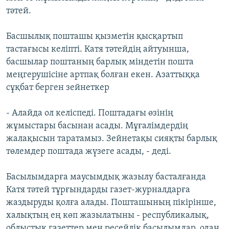
тәтей.
Басшылық пошташы қызметін қысқартып
тастағысы келіпті. Катя тәтейдің айтуынша,
басшылар поштаның барлық міндетін пошта
меңгерушісіне артпақ болған екен. Азаттыққа
сұқбат берген зейнеткер
- Алайда ол келіспеді. Поштадағы өзінің
жұмыстары басынан асады. Мұғалімдердің
жалақысын таратамыз. Зейнетақы сияқты барлық
төлемдер поштада жүзеге асады, - деді.
Басылымдарға маусымдық жазылу басталғанда
Катя тәтей тұрғындарды газет-журналдарға
жаздыруды қолға алады. Пошташының пікірінше,
халықтың ең көп жазылатыны - республикалық,
облыстық газеттер мен ресейлік басылымдар, одан