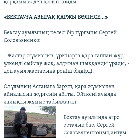
қорқамыз» деп қосып қойды.
«БЕКТАУҒА АЗЫРАҚ ҚАРЖЫ БӨЛІНСЕ...»
Бектау ауылының келесі бір тұрғыны Сергей
Соловьяненко:
- Жастар жұмыссыз, ұрынарға қара таппай жүр,
үлкенді сыйлау жоқ, алдынан шыққанды ұрады, -
деп ауыл жастарына реніш білдірді.
Ол ұлының Астанаға барып, қара жұмыспен
айналысып жүргенін айтты. Өйткені ауылда
лайықты жұмыс табылмаған.
Бектау ауылында агро
орталық бар. Сергей
Соловьяненконың айтуы