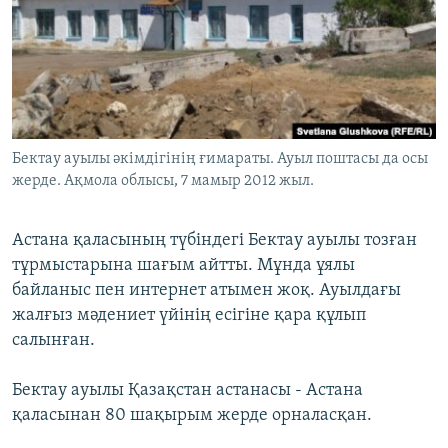
ЖАЗЫЛЫҢЫЗ
Басқа тілдерде
Бектау ауылы әкімдігінің ғимараты. Ауыл поштасы да осы
жерде. Ақмола облысы, 7 мамыр 2012 жыл.
Астана қаласының түбіндегі Бектау ауылы тозған
тұрмыстарына шағым айтты. Мұнда ұялы
байланыс пен интернет атымен жоқ. Ауылдағы
жалғыз мәдениет үйінің есігіне қара құлып
салынған.
Бектау ауылы Қазақстан астанасы - Астана
қаласынан 80 шақырым жерде орналасқан.