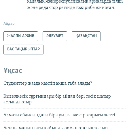
қалалық жәнереспубликалық арналарда тілші
және редактор ретінде тәжірибе жинаған.
Айдар
ЖАЛПЫ АРХИВ
ӘЛЕУМЕТ
ҚАЗАҚСТАН
БАС ТАҚЫРЫПТАР
Ұқсас
Студенттер жазда қайтіп ақша таба алады?
Қызылкесік тұрғындары бір айдан бері тесік шатыр
астында отыр
Алматы облысындағы бір ауылға электр жарығы жетті
Астана маңындағы қайыңды орман оталып жатыр