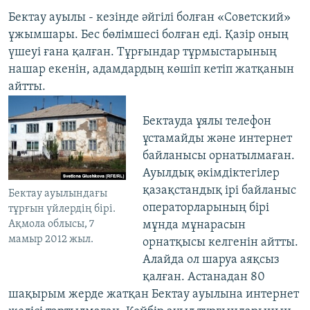
Бектау ауылы - кезінде әйгілі болған «Советский»
ұжымшары. Бес бөлімшесі болған еді. Қазір оның
үшеуі ғана қалған. Тұрғындар тұрмыстарының
нашар екенін, адамдардың көшіп кетіп жатқанын
айтты.
Бектауда ұялы телефон
ұстамайды және интернет
байланысы орнатылмаған.
Ауылдық әкімдіктегілер
қазақстандық ірі байланыс
Бектау ауылындағы
операторларының бірі
тұрғын үйлердің бірі.
Ақмола облысы, 7
мұнда мұнарасын
мамыр 2012 жыл.
орнатқысы келгенін айтты.
Алайда ол шаруа аяқсыз
қалған. Астанадан 80
шақырым жерде жатқан Бектау ауылына интернет