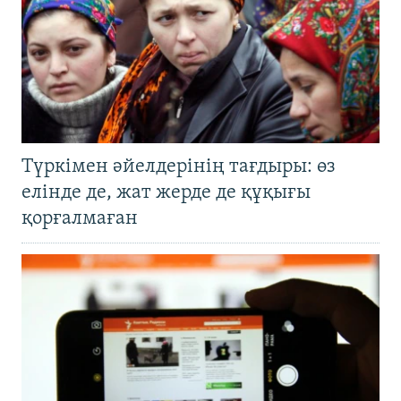
Түркімен әйелдерінің тағдыры: өз
елінде де, жат жерде де құқығы
қорғалмаған